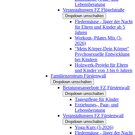
Lebensberatung
Veranstaltungen FZ Flügelstraße
Dropdown umschalten
Fledermäuse - Jäger der Nacht
für Eltern und Kinder ab 5
Jahren
Workout- Pilates Mix (3-
2026)
"Mein Körper-Dein Körper"
Psychosexuelle Entwicklung
bei Kindern
Holzwerk-Projekt für Eltern
und Kinder von 3 bis 6 Jahren
Familienzentrum Fürstenwall
Dropdown umschalten
Beratungsangebote FZ Fürstenwall
Dropdown umschalten
Tagespflege für Kinder
Erziehungs-, Paar- und
Lebensberatung
Veranstaltungen FZ Fürstenwall
Dropdown umschalten
Yoga-Kurs (3-2026)
Fledermäuse - Jäger der Nacht