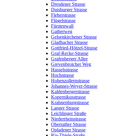
Dresdener Strasse
Duisburger Strasse
Fleherstrasse
Flügelstrasse
Fürstenwall
Gatherweg
Gelsenkirchener Strasse
Gladbacher Strasse
Gottfried-Hötzel-Strasse
Graf-Recke-Strasse
Grafenberger Allee
Grevenbroicher Weg
Hasselsstrasse
Hochstrasse
Hohenzollernstrasse
Johannes-Weyer-Strasse
Kaldenbergerstrasse
Kopernikusstrasse
Krahnenburgstrasse
Langer Strasse
Leichlinger Straße
Niederrheinstrasse
Oberrather Strasse
Opladener Strasse
Ria-Thiele-Straße