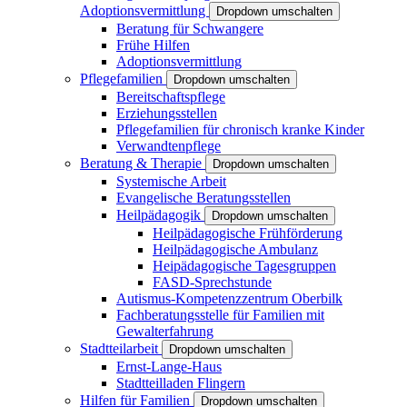
Adoptionsvermittlung
Dropdown umschalten
Beratung für Schwangere
Frühe Hilfen
Adoptionsvermittlung
Pflegefamilien
Dropdown umschalten
Bereitschaftspflege
Erziehungsstellen
Pflegefamilien für chronisch kranke Kinder
Verwandtenpflege
Beratung & Therapie
Dropdown umschalten
Systemische Arbeit
Evangelische Beratungsstellen
Heilpädagogik
Dropdown umschalten
Heilpädagogische Frühförderung
Heilpädagogische Ambulanz
Heipädagogische Tagesgruppen
FASD-Sprechstunde
Autismus-Kompetenzzentrum Oberbilk
Fachberatungsstelle für Familien mit
Gewalterfahrung
Stadtteilarbeit
Dropdown umschalten
Ernst-Lange-Haus
Stadtteilladen Flingern
Hilfen für Familien
Dropdown umschalten