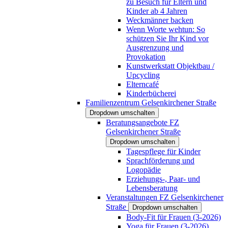
zu Besuch für Eltern und
Kinder ab 4 Jahren
Weckmänner backen
Wenn Worte wehtun: So
schützen Sie Ihr Kind vor
Ausgrenzung und
Provokation
Kunstwerkstatt Objektbau /
Upcycling
Elterncafé
Kinderbücherei
Familienzentrum Gelsenkirchener Straße
Dropdown umschalten
Beratungsangebote FZ
Gelsenkirchener Straße
Dropdown umschalten
Tagespflege für Kinder
Sprachförderung und
Logopädie
Erziehungs-, Paar- und
Lebensberatung
Veranstaltungen FZ Gelsenkirchener
Straße
Dropdown umschalten
Body-Fit für Frauen (3-2026)
Yoga für Frauen (3-2026)