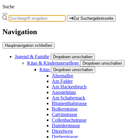
Suche
Zur Suchergebnisseite
Navigation
Hauptnavigation schließen
Jugend & Familie
Dropdown umschalten
Kitas & Kindertagespflege
Dropdown umschalten
Kitas
Dropdown umschalten
Ahornallee
Am Falder
Am Hackenbruch
Apostelplatz
Am Schabernack
Blumenthalstrasse
Bolkerstrasse
Calvinstrasse
Collenbachstrasse
Daimlerstrasse
Diezelweg
Dreherstrasse