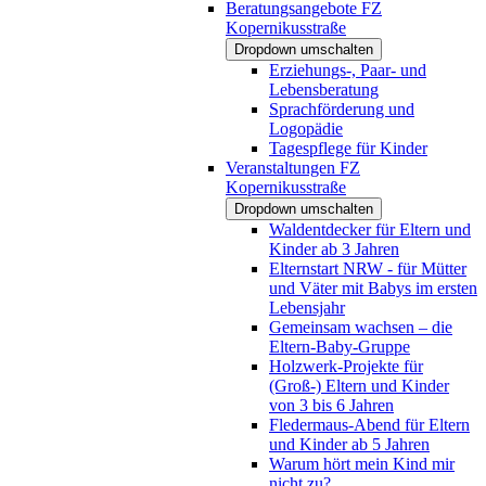
Beratungsangebote FZ
Kopernikusstraße
Dropdown umschalten
Erziehungs-, Paar- und
Lebensberatung
Sprachförderung und
Logopädie
Tagespflege für Kinder
Veranstaltungen FZ
Kopernikusstraße
Dropdown umschalten
Waldentdecker für Eltern und
Kinder ab 3 Jahren
Elternstart NRW - für Mütter
und Väter mit Babys im ersten
Lebensjahr
Gemeinsam wachsen – die
Eltern-Baby-Gruppe
Holzwerk-Projekte für
(Groß-) Eltern und Kinder
von 3 bis 6 Jahren
Fledermaus-Abend für Eltern
und Kinder ab 5 Jahren
Warum hört mein Kind mir
nicht zu?