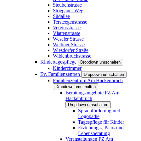
Steubenstrasse
Striegauer Weg
Südallee
Tersteegenstrasse
Vereinsstrasse
Vlattenstrasse
Weseler Strasse
Wettiner Strasse
Wiesdorfer Straße
Wildenbruchstrasse
Kindertagespflege
Dropdown umschalten
Kinderzimmer
Ev. Familienzentren
Dropdown umschalten
Familienzentrum Am Hackenbruch
Dropdown umschalten
Beratungsangebote FZ Am
Hackenbruch
Dropdown umschalten
Sprachförderung und
Logopädie
Tagespflege für Kinder
Erziehungs-, Paar- und
Lebensberatung
Veranstaltungen FZ Am