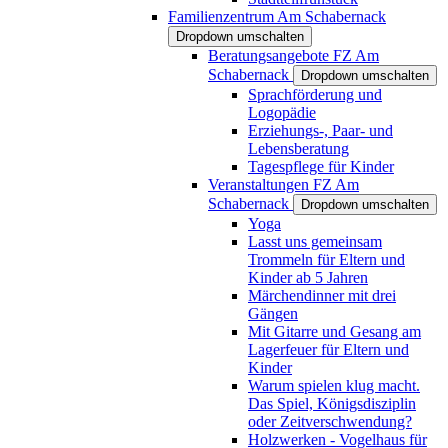
Familienzentrum Am Schabernack
Dropdown umschalten
Beratungsangebote FZ Am
Schabernack
Dropdown umschalten
Sprachförderung und
Logopädie
Erziehungs-, Paar- und
Lebensberatung
Tagespflege für Kinder
Veranstaltungen FZ Am
Schabernack
Dropdown umschalten
Yoga
Lasst uns gemeinsam
Trommeln für Eltern und
Kinder ab 5 Jahren
Märchendinner mit drei
Gängen
Mit Gitarre und Gesang am
Lagerfeuer für Eltern und
Kinder
Warum spielen klug macht.
Das Spiel, Königsdisziplin
oder Zeitverschwendung?
Holzwerken - Vogelhaus für