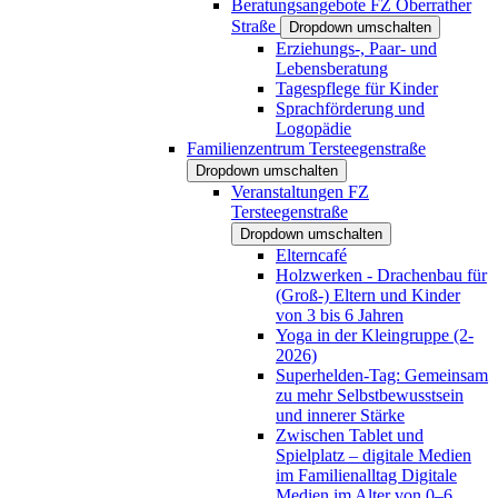
Beratungsangebote FZ Oberrather
Straße
Dropdown umschalten
Erziehungs-, Paar- und
Lebensberatung
Tagespflege für Kinder
Sprachförderung und
Logopädie
Familienzentrum Tersteegenstraße
Dropdown umschalten
Veranstaltungen FZ
Tersteegenstraße
Dropdown umschalten
Elterncafé
Holzwerken - Drachenbau für
(Groß-) Eltern und Kinder
von 3 bis 6 Jahren
Yoga in der Kleingruppe (2-
2026)
Superhelden-Tag: Gemeinsam
zu mehr Selbstbewusstsein
und innerer Stärke
Zwischen Tablet und
Spielplatz – digitale Medien
im Familienalltag Digitale
Medien im Alter von 0–6