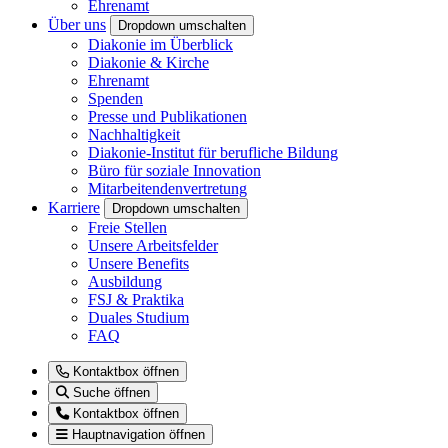
Ehrenamt
Über uns
Dropdown umschalten
Diakonie im Überblick
Diakonie & Kirche
Ehrenamt
Spenden
Presse und Publikationen
Nachhaltigkeit
Diakonie-Institut für berufliche Bildung
Büro für soziale Innovation
Mitarbeitendenvertretung
Karriere
Dropdown umschalten
Freie Stellen
Unsere Arbeitsfelder
Unsere Benefits
Ausbildung
FSJ & Praktika
Duales Studium
FAQ
Kontaktbox öffnen
Suche öffnen
Kontaktbox öffnen
Hauptnavigation öffnen