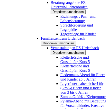
Beratungsangebote FZ
Unterrath/Lichtenbroich
Dropdown umschalten
Erziehungs-, Paar- und
Lebensberatung
Sprachförderung und
Logopädie
Tagespflege für Kinder
Familienzentrum Urdenbach
Dropdown umschalten
Veranstaltungen FZ Urdenbach
Dropdown umschalten
Kletterfrösche und
Grashüpfer, Kurs 5
Kletterfrösche und
Grashüpfer, Kurs 6
Fledermaus-Abend für Eltern
und Kinder ab 5 Jahren
Lagerfeuer - aber sicher! für
(Groß-) Eltern und Kinder
von 3 bis 6 Jahren
Zumba-Gold® - Kleingruppe
Pyjama-Abend mit Betreuung
für Vorschulkinder: Kreative