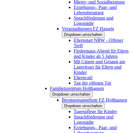
Mieter- und Sozialberatung
Erziehungs-, Paar- und
Lebensberatung
Sprachförderung und
Logopädie
Veranstaltungen FZ Hassels
Dropdown umschalten
Elternstart NRW - Offener
Treff
Fledermaus-Abend für Eltern
und Kinder ab 5 Jahren
Mit Gitarre und Gesang am
Lagerfeuer für Eltern und
Kinder
Elterncafé
Tag der offenen Tür
Familienzentrum Holthausen
Dropdown umschalten
Beratungsangebote FZ Holthausen
Dropdown umschalten
Tagespflege für Kinder
Sprachförderung und
Logopädie
Erziehungs-, Paar- und
Lebensberatung