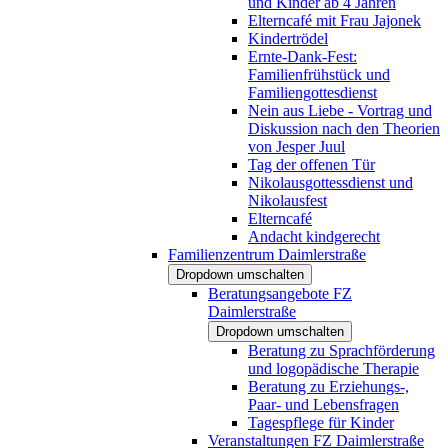
und Kinder ab 4 Jahren
Elterncafé mit Frau Jajonek
Kindertrödel
Ernte-Dank-Fest:
Familienfrühstück und
Familiengottesdienst
Nein aus Liebe - Vortrag und
Diskussion nach den Theorien
von Jesper Juul
Tag der offenen Tür
Nikolausgottessdienst und
Nikolausfest
Elterncafé
Andacht kindgerecht
Familienzentrum Daimlerstraße
Dropdown umschalten
Beratungsangebote FZ
Daimlerstraße
Dropdown umschalten
Beratung zu Sprachförderung
und logopädische Therapie
Beratung zu Erziehungs-,
Paar- und Lebensfragen
Tagespflege für Kinder
Veranstaltungen FZ Daimlerstraße