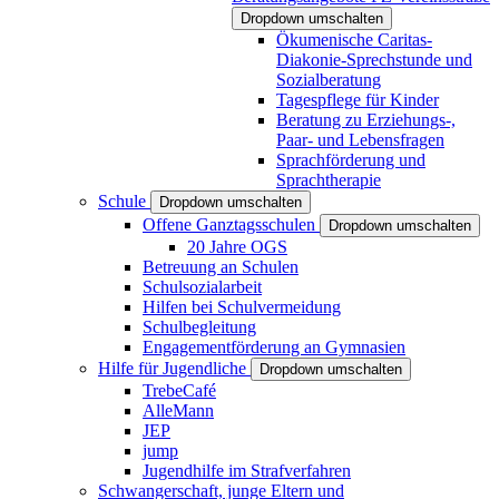
Dropdown umschalten
Ökumenische Caritas-
Diakonie-Sprechstunde und
Sozialberatung
Tagespflege für Kinder
Beratung zu Erziehungs-,
Paar- und Lebensfragen
Sprachförderung und
Sprachtherapie
Schule
Dropdown umschalten
Offene Ganztagsschulen
Dropdown umschalten
20 Jahre OGS
Betreuung an Schulen
Schulsozialarbeit
Hilfen bei Schulvermeidung
Schulbegleitung
Engagementförderung an Gymnasien
Hilfe für Jugendliche
Dropdown umschalten
TrebeCafé
AlleMann
JEP
jump
Jugendhilfe im Strafverfahren
Schwangerschaft, junge Eltern und