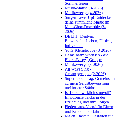
Sommerferien
Musik-Mäuse (3-2026)
Musikzwerge (4-2026)
Singen Level Up! Entdecke
deine stimmliche Magie im
Mini-Chor-Ensemble (3-
2026)
DELFI - Denken,
Entwickeln, Lieben, Fühlen,
Individuell
Yoga-Kleingruppe (3-2026)
Gemeinsam wachsen - die
Eltern-BabyGruppe
Musikzwerge (3-2026)
All Ways Sing -
Gesangsgruppe (2-2026)
Superhelden-Tag: Gemeinsam
zu mehr Selbstbewusstsein
und innerer Stärke
Ist Loben wirklich sinnvoll?
Emotionale Tricks in der
Erziehung und ihre Folgen
Fledermaus-Abend für Eltern
und Kinder ab 5 Jahren
Malen, Basteln, Gestalten für