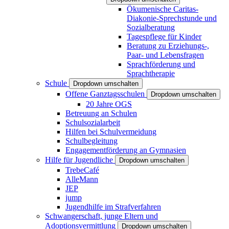
Ökumenische Caritas-
Diakonie-Sprechstunde und
Sozialberatung
Tagespflege für Kinder
Beratung zu Erziehungs-,
Paar- und Lebensfragen
Sprachförderung und
Sprachtherapie
Schule
Dropdown umschalten
Offene Ganztagsschulen
Dropdown umschalten
20 Jahre OGS
Betreuung an Schulen
Schulsozialarbeit
Hilfen bei Schulvermeidung
Schulbegleitung
Engagementförderung an Gymnasien
Hilfe für Jugendliche
Dropdown umschalten
TrebeCafé
AlleMann
JEP
jump
Jugendhilfe im Strafverfahren
Schwangerschaft, junge Eltern und
Adoptionsvermittlung
Dropdown umschalten