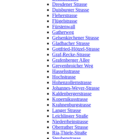
Dresdener Strasse
Duisburger Strasse
Fleherstrasse
Flügelstrasse
Fürstenwall
Gatherweg
Gelsenkirchener Strasse
Gladbacher Strasse
Gottfried-Hötzel-Strasse
Graf-Recke-Strasse
Grafenberger Allee
Grevenbroicher Weg
Hasselsstrasse
Hochstrasse
Hohenzollernstrasse
Johannes-Weyer-Strasse
Kaldenbergerstrasse
Kopernikusstrasse
Krahnenburgstrasse
Langer Strasse
Leichlinger Straße
Niederrheinstrasse
Oberrather Strasse
Ria-Thiele-Straße
Steubenstrasse