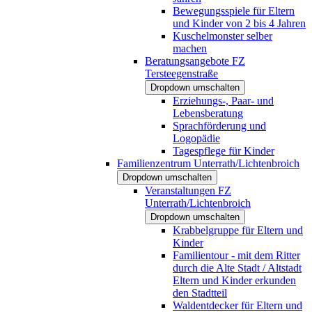
Bewegungsspiele für Eltern
und Kinder von 2 bis 4 Jahren
Kuschelmonster selber
machen
Beratungsangebote FZ
Tersteegenstraße
Dropdown umschalten
Erziehungs-, Paar- und
Lebensberatung
Sprachförderung und
Logopädie
Tagespflege für Kinder
Familienzentrum Unterrath/Lichtenbroich
Dropdown umschalten
Veranstaltungen FZ
Unterrath/Lichtenbroich
Dropdown umschalten
Krabbelgruppe für Eltern und
Kinder
Familientour - mit dem Ritter
durch die Alte Stadt / Altstadt
Eltern und Kinder erkunden
den Stadtteil
Waldentdecker für Eltern und