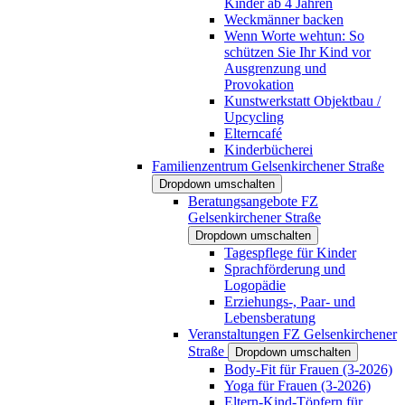
Kinder ab 4 Jahren
Weckmänner backen
Wenn Worte wehtun: So
schützen Sie Ihr Kind vor
Ausgrenzung und
Provokation
Kunstwerkstatt Objektbau /
Upcycling
Elterncafé
Kinderbücherei
Familienzentrum Gelsenkirchener Straße
Dropdown umschalten
Beratungsangebote FZ
Gelsenkirchener Straße
Dropdown umschalten
Tagespflege für Kinder
Sprachförderung und
Logopädie
Erziehungs-, Paar- und
Lebensberatung
Veranstaltungen FZ Gelsenkirchener
Straße
Dropdown umschalten
Body-Fit für Frauen (3-2026)
Yoga für Frauen (3-2026)
Eltern-Kind-Töpfern für