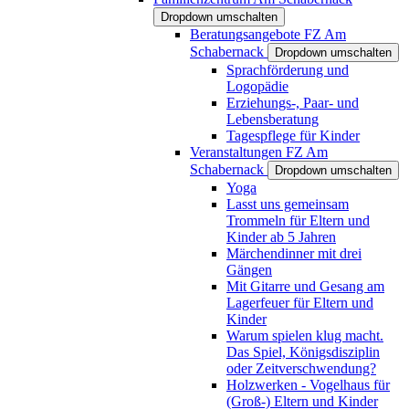
Dropdown umschalten
Beratungsangebote FZ Am
Schabernack
Dropdown umschalten
Sprachförderung und
Logopädie
Erziehungs-, Paar- und
Lebensberatung
Tagespflege für Kinder
Veranstaltungen FZ Am
Schabernack
Dropdown umschalten
Yoga
Lasst uns gemeinsam
Trommeln für Eltern und
Kinder ab 5 Jahren
Märchendinner mit drei
Gängen
Mit Gitarre und Gesang am
Lagerfeuer für Eltern und
Kinder
Warum spielen klug macht.
Das Spiel, Königsdisziplin
oder Zeitverschwendung?
Holzwerken - Vogelhaus für
(Groß-) Eltern und Kinder