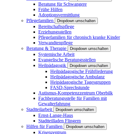
Beratung für Schwangere
Frühe Hilfen
Adoptionsvermittlung
Pflegefamilien
Dropdown umschalten
Bereitschaftspflege
Erziehungsstellen
Pflegefamilien für chronisch kranke Kinder
Verwandtenpflege
Beratung & Therapie
Dropdown umschalten
Systemische Arbeit
Evangelische Beratungsstellen
Heilpädagogik
Dropdown umschalten
Heilpädagogische Frühförderung
Heilpädagogische Ambulanz
Heipädagogische Tagesgruppen
FASD-Sprechstunde
Autismus-Kompetenzzentrum Oberbilk
Fachberatungsstelle für Familien mit
Gewalterfahrung
Stadtteilarbeit
Dropdown umschalten
Ernst-Lange-Haus
Stadtteilladen Flingern
Hilfen für Familien
Dropdown umschalten
Krisenzentrum