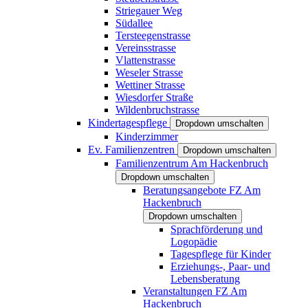
Striegauer Weg
Südallee
Tersteegenstrasse
Vereinsstrasse
Vlattenstrasse
Weseler Strasse
Wettiner Strasse
Wiesdorfer Straße
Wildenbruchstrasse
Kindertagespflege
Dropdown umschalten
Kinderzimmer
Ev. Familienzentren
Dropdown umschalten
Familienzentrum Am Hackenbruch
Dropdown umschalten
Beratungsangebote FZ Am
Hackenbruch
Dropdown umschalten
Sprachförderung und
Logopädie
Tagespflege für Kinder
Erziehungs-, Paar- und
Lebensberatung
Veranstaltungen FZ Am
Hackenbruch