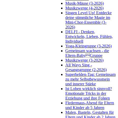
Musik-Mäuse (3-2026)
Musikzwerge (4-2026)
Singen Level Up! Entdecke
deine stimmliche Magie im
Mini-Chor-Ensemble (3-
2026)
DELFI - Denken,
Entwickeln, Lieben, Fühlen,
Individuell
Yoga-Kleingruppe (3-2026)
Gemeinsam wachsen - die
Eltern-BabyGruppe
Musikzwerge (3-2026)
All Ways Sing -
Gesangsgruppe (2-2026)
Superhelden-Tag: Gemeinsam
zu mehr Selbstbewusstsein
und innerer Stärke
Ist Loben wirklich sinnvoll?
Emotionale Tricks in der
Erziehung und ihre Folgen
Fledermaus-Abend für Eltern
und Kinder ab 5 Jahren
Malen, Basteln, Gestalten für
Eltern und Kinder ab 2 Jahren