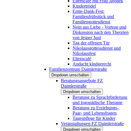
Elterncafé mit Frau Jajonek
Kindertrödel
Ernte-Dank-Fest:
Familienfrühstück und
Familiengottesdienst
Nein aus Liebe - Vortrag und
Diskussion nach den Theorien
von Jesper Juul
Tag der offenen Tür
Nikolausgottessdienst und
Nikolausfest
Elterncafé
Andacht kindgerecht
Familienzentrum Daimlerstraße
Dropdown umschalten
Beratungsangebote FZ
Daimlerstraße
Dropdown umschalten
Beratung zu Sprachförderung
und logopädische Therapie
Beratung zu Erziehungs-,
Paar- und Lebensfragen
Tagespflege für Kinder
Veranstaltungen FZ Daimlerstraße
Dropdown umschalten