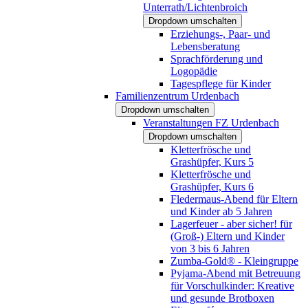
Unterrath/Lichtenbroich
Dropdown umschalten
Erziehungs-, Paar- und
Lebensberatung
Sprachförderung und
Logopädie
Tagespflege für Kinder
Familienzentrum Urdenbach
Dropdown umschalten
Veranstaltungen FZ Urdenbach
Dropdown umschalten
Kletterfrösche und
Grashüpfer, Kurs 5
Kletterfrösche und
Grashüpfer, Kurs 6
Fledermaus-Abend für Eltern
und Kinder ab 5 Jahren
Lagerfeuer - aber sicher! für
(Groß-) Eltern und Kinder
von 3 bis 6 Jahren
Zumba-Gold® - Kleingruppe
Pyjama-Abend mit Betreuung
für Vorschulkinder: Kreative
und gesunde Brotboxen