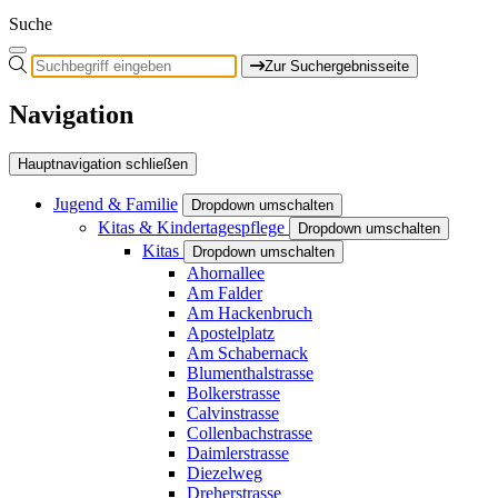
Suche
Zur Suchergebnisseite
Navigation
Hauptnavigation schließen
Jugend & Familie
Dropdown umschalten
Kitas & Kindertagespflege
Dropdown umschalten
Kitas
Dropdown umschalten
Ahornallee
Am Falder
Am Hackenbruch
Apostelplatz
Am Schabernack
Blumenthalstrasse
Bolkerstrasse
Calvinstrasse
Collenbachstrasse
Daimlerstrasse
Diezelweg
Dreherstrasse