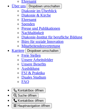
Ehrenamt
Über uns
Dropdown umschalten
Diakonie im Überblick
Diakonie & Kirche
Ehrenamt
Spenden
Presse und Publikationen
Nachhaltigkeit
Diakonie-Institut für berufliche Bildung
Büro für soziale Innovation
Mitarbeitendenvertretung
Karriere
Dropdown umschalten
Freie Stellen
Unsere Arbeitsfelder
Unsere Benefits
Ausbildung
FSJ & Praktika
Duales Studium
FAQ
Kontaktbox öffnen
Suche öffnen
Kontaktbox öffnen
Hauptnavigation öffnen