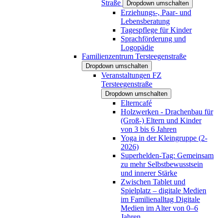
Straße
Dropdown umschalten
Erziehungs-, Paar- und
Lebensberatung
Tagespflege für Kinder
Sprachförderung und
Logopädie
Familienzentrum Tersteegenstraße
Dropdown umschalten
Veranstaltungen FZ
Tersteegenstraße
Dropdown umschalten
Elterncafé
Holzwerken - Drachenbau für
(Groß-) Eltern und Kinder
von 3 bis 6 Jahren
Yoga in der Kleingruppe (2-
2026)
Superhelden-Tag: Gemeinsam
zu mehr Selbstbewusstsein
und innerer Stärke
Zwischen Tablet und
Spielplatz – digitale Medien
im Familienalltag Digitale
Medien im Alter von 0–6
Jahren