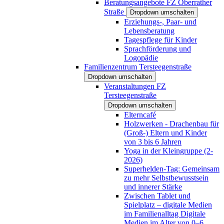
Beratungsangebote FZ Oberrather
Straße
Dropdown umschalten
Erziehungs-, Paar- und
Lebensberatung
Tagespflege für Kinder
Sprachförderung und
Logopädie
Familienzentrum Tersteegenstraße
Dropdown umschalten
Veranstaltungen FZ
Tersteegenstraße
Dropdown umschalten
Elterncafé
Holzwerken - Drachenbau für
(Groß-) Eltern und Kinder
von 3 bis 6 Jahren
Yoga in der Kleingruppe (2-
2026)
Superhelden-Tag: Gemeinsam
zu mehr Selbstbewusstsein
und innerer Stärke
Zwischen Tablet und
Spielplatz – digitale Medien
im Familienalltag Digitale
Medien im Alter von 0–6