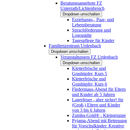
Beratungsangebote FZ
Unterrath/Lichtenbroich
Dropdown umschalten
Erziehungs-, Paar- und
Lebensberatung
Sprachförderung und
Logopädie
Tagespflege für Kinder
Familienzentrum Urdenbach
Dropdown umschalten
Veranstaltungen FZ Urdenbach
Dropdown umschalten
Kletterfrösche und
Grashüpfer, Kurs 5
Kletterfrösche und
Grashüpfer, Kurs 6
Fledermaus-Abend für Eltern
und Kinder ab 5 Jahren
Lagerfeuer - aber sicher! für
(Groß-) Eltern und Kinder
von 3 bis 6 Jahren
Zumba-Gold® - Kleingruppe
Pyjama-Abend mit Betreuung
für Vorschulkinder: Kreative