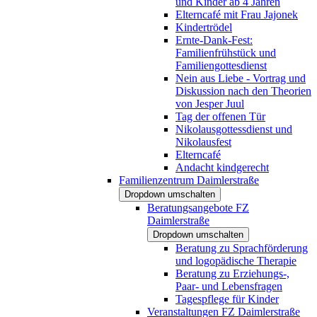
und Kinder ab 4 Jahren
Elterncafé mit Frau Jajonek
Kindertrödel
Ernte-Dank-Fest:
Familienfrühstück und
Familiengottesdienst
Nein aus Liebe - Vortrag und
Diskussion nach den Theorien
von Jesper Juul
Tag der offenen Tür
Nikolausgottessdienst und
Nikolausfest
Elterncafé
Andacht kindgerecht
Familienzentrum Daimlerstraße
Dropdown umschalten
Beratungsangebote FZ
Daimlerstraße
Dropdown umschalten
Beratung zu Sprachförderung
und logopädische Therapie
Beratung zu Erziehungs-,
Paar- und Lebensfragen
Tagespflege für Kinder
Veranstaltungen FZ Daimlerstraße