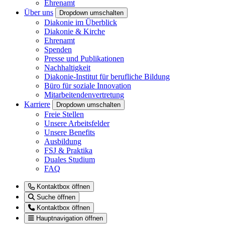
Ehrenamt
Über uns
Dropdown umschalten
Diakonie im Überblick
Diakonie & Kirche
Ehrenamt
Spenden
Presse und Publikationen
Nachhaltigkeit
Diakonie-Institut für berufliche Bildung
Büro für soziale Innovation
Mitarbeitendenvertretung
Karriere
Dropdown umschalten
Freie Stellen
Unsere Arbeitsfelder
Unsere Benefits
Ausbildung
FSJ & Praktika
Duales Studium
FAQ
Kontaktbox öffnen
Suche öffnen
Kontaktbox öffnen
Hauptnavigation öffnen