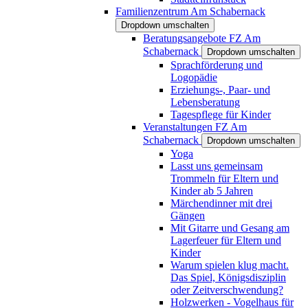
Familienzentrum Am Schabernack
Dropdown umschalten
Beratungsangebote FZ Am
Schabernack
Dropdown umschalten
Sprachförderung und
Logopädie
Erziehungs-, Paar- und
Lebensberatung
Tagespflege für Kinder
Veranstaltungen FZ Am
Schabernack
Dropdown umschalten
Yoga
Lasst uns gemeinsam
Trommeln für Eltern und
Kinder ab 5 Jahren
Märchendinner mit drei
Gängen
Mit Gitarre und Gesang am
Lagerfeuer für Eltern und
Kinder
Warum spielen klug macht.
Das Spiel, Königsdisziplin
oder Zeitverschwendung?
Holzwerken - Vogelhaus für