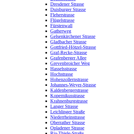
Dresdener Strasse
Duisburger Strasse
Fleherstrasse
Flügelstrasse
Fürstenwall
Gatherweg
Gelsenkirchener Strasse
Gladbacher Strasse
Gottfried-Hötzel-Strasse
Graf-Recke-Strasse
Grafenberger Allee
Grevenbroicher Weg
Hasselsstrasse
Hochstrasse
Hohenzollernstrasse
Johannes-Weyer-Strasse
Kaldenbergerstrasse
Kopernikusstrasse
Krahnenburgstrasse
Langer Strasse
Leichlinger Straße
Niederrheinstrasse
Oberrather Strasse
Opladener Strasse
Ria-Thiele-Straße