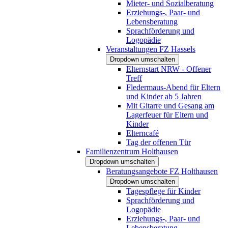
Mieter- und Sozialberatung
Erziehungs-, Paar- und
Lebensberatung
Sprachförderung und
Logopädie
Veranstaltungen FZ Hassels
Dropdown umschalten
Elternstart NRW - Offener
Treff
Fledermaus-Abend für Eltern
und Kinder ab 5 Jahren
Mit Gitarre und Gesang am
Lagerfeuer für Eltern und
Kinder
Elterncafé
Tag der offenen Tür
Familienzentrum Holthausen
Dropdown umschalten
Beratungsangebote FZ Holthausen
Dropdown umschalten
Tagespflege für Kinder
Sprachförderung und
Logopädie
Erziehungs-, Paar- und
Lebensberatung