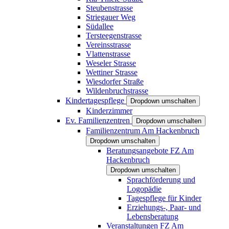
Steubenstrasse
Striegauer Weg
Südallee
Tersteegenstrasse
Vereinsstrasse
Vlattenstrasse
Weseler Strasse
Wettiner Strasse
Wiesdorfer Straße
Wildenbruchstrasse
Kindertagespflege
Dropdown umschalten
Kinderzimmer
Ev. Familienzentren
Dropdown umschalten
Familienzentrum Am Hackenbruch
Dropdown umschalten
Beratungsangebote FZ Am
Hackenbruch
Dropdown umschalten
Sprachförderung und
Logopädie
Tagespflege für Kinder
Erziehungs-, Paar- und
Lebensberatung
Veranstaltungen FZ Am