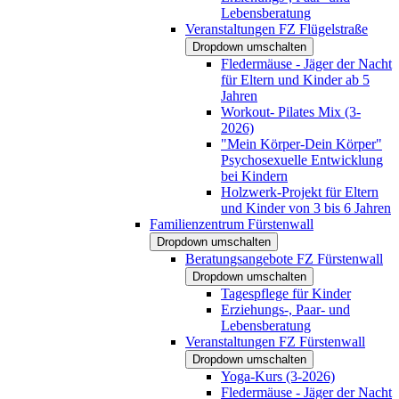
Lebensberatung
Veranstaltungen FZ Flügelstraße
Dropdown umschalten
Fledermäuse - Jäger der Nacht
für Eltern und Kinder ab 5
Jahren
Workout- Pilates Mix (3-
2026)
"Mein Körper-Dein Körper"
Psychosexuelle Entwicklung
bei Kindern
Holzwerk-Projekt für Eltern
und Kinder von 3 bis 6 Jahren
Familienzentrum Fürstenwall
Dropdown umschalten
Beratungsangebote FZ Fürstenwall
Dropdown umschalten
Tagespflege für Kinder
Erziehungs-, Paar- und
Lebensberatung
Veranstaltungen FZ Fürstenwall
Dropdown umschalten
Yoga-Kurs (3-2026)
Fledermäuse - Jäger der Nacht