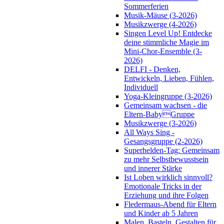
Sommerferien
Musik-Mäuse (3-2026)
Musikzwerge (4-2026)
Singen Level Up! Entdecke
deine stimmliche Magie im
Mini-Chor-Ensemble (3-
2026)
DELFI - Denken,
Entwickeln, Lieben, Fühlen,
Individuell
Yoga-Kleingruppe (3-2026)
Gemeinsam wachsen - die
Eltern-BabyGruppe
Musikzwerge (3-2026)
All Ways Sing -
Gesangsgruppe (2-2026)
Superhelden-Tag: Gemeinsam
zu mehr Selbstbewusstsein
und innerer Stärke
Ist Loben wirklich sinnvoll?
Emotionale Tricks in der
Erziehung und ihre Folgen
Fledermaus-Abend für Eltern
und Kinder ab 5 Jahren
Malen, Basteln, Gestalten für