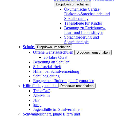
Dropdown umschalten
Ökumenische Caritas-
Diakonie-Sprechstunde und
Sozialberatung
Tagespflege für Kinder
Beratung zu Erziehungs-,
Paar- und Lebensfragen
Sprachförderung und
Sprachtherapie
Schule
Dropdown umschalten
Offene Ganztagsschulen
Dropdown umschalten
20 Jahre OGS
Betreuung an Schulen
Schulsozialarbeit
Hilfen bei Schulvermeidung
Schulbegleitung
Engagementförderung an Gymnasien
Hilfe für Jugendliche
Dropdown umschalten
TrebeCafé
AlleMann
JEP
jump
Jugendhilfe im Strafverfahren
Schwangerschaft, junge Eltern und