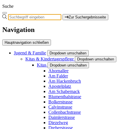
Suche
Zur Suchergebnisseite
Navigation
Hauptnavigation schließen
Jugend & Familie
Dropdown umschalten
Kitas & Kindertagespflege
Dropdown umschalten
Kitas
Dropdown umschalten
Ahornallee
Am Falder
Am Hackenbruch
Apostelplatz
Am Schabernack
Blumenthalstrasse
Bolkerstrasse
Calvinstrasse
Collenbachstrasse
Daimlerstrasse
Diezelweg
Dreherstrasse