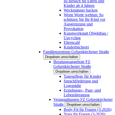
zu Besuch für Eltern und
Kinder ab 4 Jahren
Weckmänner backen
Wenn Worte wehtun: So
schützen Sie Ihr Kind vor
Ausgrenzung und
Provokation
Kunstwerkstatt Objektbau /
Upcycling
Elterncafé
Kinderbücherei
Familienzentrum Gelsenkirchener Straße
Dropdown umschalten
Beratungsangebote FZ
Gelsenkirchener Straße
Dropdown umschalten
Tagespflege für Kinder
Sprachförderung und
Logopädie
Erziehungs-, Paar- und
Lebensberatung
Veranstaltungen FZ Gelsenkirchener
Straße
Dropdown umschalten
Body-Fit für Frauen (3-2026)
Yoga für Frauen (3-2026)