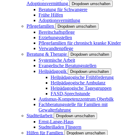
Adoptionsvermittlung
Dropdown umschalten
Beratung für Schwangere
Frühe Hilfen
Adoptionsvermittlung
Pflegefamilien
Dropdown umschalten
Bereitschaftspflege
Erziehungsstellen
Pflegefamilien für chronisch kranke Kinder
Verwandtenpflege
Beratung & Therapie
Dropdown umschalten
Systemische Arbeit
Evangelische Beratungsstellen
Heilpädagogik
Dropdown umschalten
Heilpädagogische Frühförderung
Heilpädagogische Ambulanz
Heipädagogische Tagesgruppen
FASD-Sprechstunde
Autismus-Kompetenzzentrum Oberbilk
Fachberatungsstelle für Familien mit
Gewalterfahrung
Stadtteilarbeit
Dropdown umschalten
Ernst-Lange-Haus
Stadtteilladen Flingern
Hilfen für Familien
Dropdown umschalten