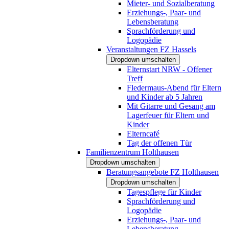
Mieter- und Sozialberatung
Erziehungs-, Paar- und
Lebensberatung
Sprachförderung und
Logopädie
Veranstaltungen FZ Hassels
Dropdown umschalten
Elternstart NRW - Offener
Treff
Fledermaus-Abend für Eltern
und Kinder ab 5 Jahren
Mit Gitarre und Gesang am
Lagerfeuer für Eltern und
Kinder
Elterncafé
Tag der offenen Tür
Familienzentrum Holthausen
Dropdown umschalten
Beratungsangebote FZ Holthausen
Dropdown umschalten
Tagespflege für Kinder
Sprachförderung und
Logopädie
Erziehungs-, Paar- und
Lebensberatung