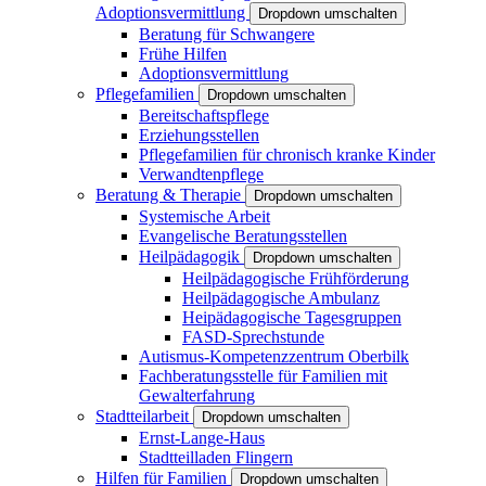
Adoptionsvermittlung
Dropdown umschalten
Beratung für Schwangere
Frühe Hilfen
Adoptionsvermittlung
Pflegefamilien
Dropdown umschalten
Bereitschaftspflege
Erziehungsstellen
Pflegefamilien für chronisch kranke Kinder
Verwandtenpflege
Beratung & Therapie
Dropdown umschalten
Systemische Arbeit
Evangelische Beratungsstellen
Heilpädagogik
Dropdown umschalten
Heilpädagogische Frühförderung
Heilpädagogische Ambulanz
Heipädagogische Tagesgruppen
FASD-Sprechstunde
Autismus-Kompetenzzentrum Oberbilk
Fachberatungsstelle für Familien mit
Gewalterfahrung
Stadtteilarbeit
Dropdown umschalten
Ernst-Lange-Haus
Stadtteilladen Flingern
Hilfen für Familien
Dropdown umschalten