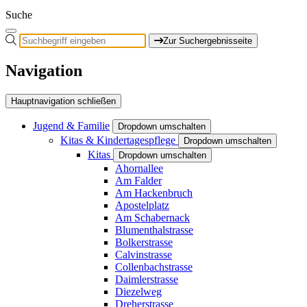
Suche
Zur Suchergebnisseite
Navigation
Hauptnavigation schließen
Jugend & Familie
Dropdown umschalten
Kitas & Kindertagespflege
Dropdown umschalten
Kitas
Dropdown umschalten
Ahornallee
Am Falder
Am Hackenbruch
Apostelplatz
Am Schabernack
Blumenthalstrasse
Bolkerstrasse
Calvinstrasse
Collenbachstrasse
Daimlerstrasse
Diezelweg
Dreherstrasse