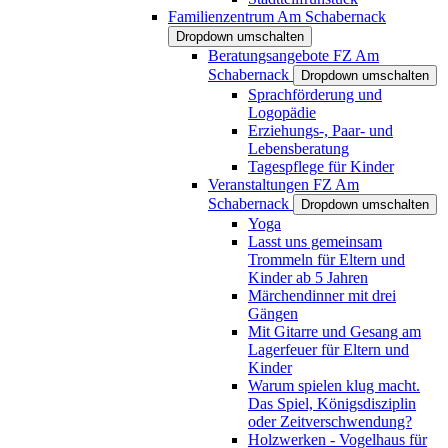
Familienzentrum Am Schabernack
Dropdown umschalten
Beratungsangebote FZ Am
Schabernack
Dropdown umschalten
Sprachförderung und
Logopädie
Erziehungs-, Paar- und
Lebensberatung
Tagespflege für Kinder
Veranstaltungen FZ Am
Schabernack
Dropdown umschalten
Yoga
Lasst uns gemeinsam
Trommeln für Eltern und
Kinder ab 5 Jahren
Märchendinner mit drei
Gängen
Mit Gitarre und Gesang am
Lagerfeuer für Eltern und
Kinder
Warum spielen klug macht.
Das Spiel, Königsdisziplin
oder Zeitverschwendung?
Holzwerken - Vogelhaus für