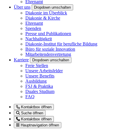
Ehrenamt
Über uns
Dropdown umschalten
Diakonie im Überblick
Diakonie & Kirche
Ehrenamt
Spenden
Presse und Publikationen
Nachhaltigkeit
Diakonie-Institut für berufliche Bildung
Büro für soziale Innovation
Mitarbeitendenvertretung
Karriere
Dropdown umschalten
Freie Stellen
Unsere Arbeitsfelder
Unsere Benefits
Ausbildung
FSJ & Praktika
Duales Studium
FAQ
Kontaktbox öffnen
Suche öffnen
Kontaktbox öffnen
Hauptnavigation öffnen