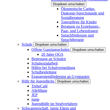
Dropdown umschalten
Ökumenische Caritas-
Diakonie-Sprechstunde und
Sozialberatung
Tagespflege für Kinder
Beratung zu Erziehungs-,
Paar- und Lebensfragen
Sprachförderung und
Sprachtherapie
Schule
Dropdown umschalten
Offene Ganztagsschulen
Dropdown umschalten
20 Jahre OGS
Betreuung an Schulen
Schulsozialarbeit
Hilfen bei Schulvermeidung
Schulbegleitung
Engagementförderung an Gymnasien
Hilfe für Jugendliche
Dropdown umschalten
TrebeCafé
AlleMann
JEP
jump
Jugendhilfe im Strafverfahren
Schwangerschaft, junge Eltern und