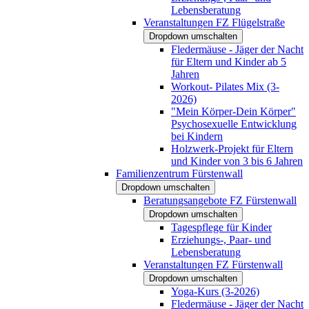
Lebensberatung
Veranstaltungen FZ Flügelstraße
Dropdown umschalten
Fledermäuse - Jäger der Nacht
für Eltern und Kinder ab 5
Jahren
Workout- Pilates Mix (3-
2026)
"Mein Körper-Dein Körper"
Psychosexuelle Entwicklung
bei Kindern
Holzwerk-Projekt für Eltern
und Kinder von 3 bis 6 Jahren
Familienzentrum Fürstenwall
Dropdown umschalten
Beratungsangebote FZ Fürstenwall
Dropdown umschalten
Tagespflege für Kinder
Erziehungs-, Paar- und
Lebensberatung
Veranstaltungen FZ Fürstenwall
Dropdown umschalten
Yoga-Kurs (3-2026)
Fledermäuse - Jäger der Nacht