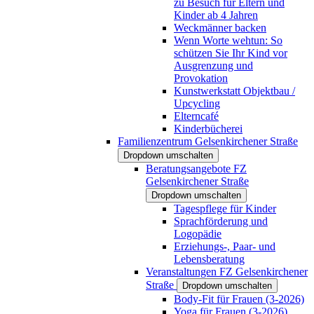
zu Besuch für Eltern und
Kinder ab 4 Jahren
Weckmänner backen
Wenn Worte wehtun: So
schützen Sie Ihr Kind vor
Ausgrenzung und
Provokation
Kunstwerkstatt Objektbau /
Upcycling
Elterncafé
Kinderbücherei
Familienzentrum Gelsenkirchener Straße
Dropdown umschalten
Beratungsangebote FZ
Gelsenkirchener Straße
Dropdown umschalten
Tagespflege für Kinder
Sprachförderung und
Logopädie
Erziehungs-, Paar- und
Lebensberatung
Veranstaltungen FZ Gelsenkirchener
Straße
Dropdown umschalten
Body-Fit für Frauen (3-2026)
Yoga für Frauen (3-2026)