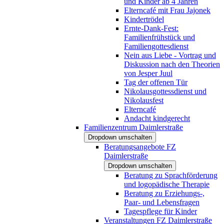
und Kinder ab 4 Jahren
Elterncafé mit Frau Jajonek
Kindertrödel
Ernte-Dank-Fest:
Familienfrühstück und
Familiengottesdienst
Nein aus Liebe - Vortrag und
Diskussion nach den Theorien
von Jesper Juul
Tag der offenen Tür
Nikolausgottessdienst und
Nikolausfest
Elterncafé
Andacht kindgerecht
Familienzentrum Daimlerstraße
Dropdown umschalten
Beratungsangebote FZ
Daimlerstraße
Dropdown umschalten
Beratung zu Sprachförderung
und logopädische Therapie
Beratung zu Erziehungs-,
Paar- und Lebensfragen
Tagespflege für Kinder
Veranstaltungen FZ Daimlerstraße