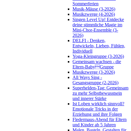
Sommerferien
Musik-Mäuse (3-2026)
Musikzwerge (4-2026)
Singen Level Up! Entdecke
deine stimmliche Magie im
Mini-Chor-Ensemble (3-
2026)
DELFI - Denken,
Entwickeln, Lieben, Fühlen,
Individuell
Yoga-Kleingruppe (3-2026)
Gemeinsam wachsen - die
Eltern-BabyGruppe
Musikzwerge (3-2026)
All Ways Sing -
Gesangsgruppe (2-2026)
Superhelden-Tag: Gemeinsam
zu mehr Selbstbewusstsein
und innerer Stärke
Ist Loben wirklich sinnvoll?
Emotionale Tricks in der
Erziehung und ihre Folgen
Fledermaus-Abend für Eltern
und Kinder ab 5 Jahren
Malen, Basteln, Gestalten für