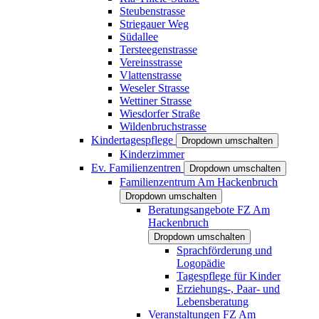
Steubenstrasse
Striegauer Weg
Südallee
Tersteegenstrasse
Vereinsstrasse
Vlattenstrasse
Weseler Strasse
Wettiner Strasse
Wiesdorfer Straße
Wildenbruchstrasse
Kindertagespflege
Dropdown umschalten
Kinderzimmer
Ev. Familienzentren
Dropdown umschalten
Familienzentrum Am Hackenbruch
Dropdown umschalten
Beratungsangebote FZ Am
Hackenbruch
Dropdown umschalten
Sprachförderung und
Logopädie
Tagespflege für Kinder
Erziehungs-, Paar- und
Lebensberatung
Veranstaltungen FZ Am