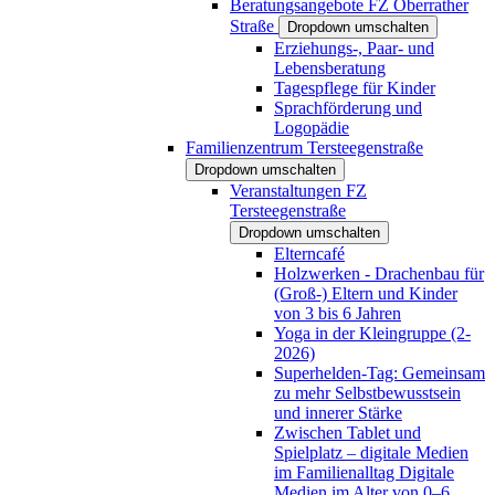
Beratungsangebote FZ Oberrather
Straße
Dropdown umschalten
Erziehungs-, Paar- und
Lebensberatung
Tagespflege für Kinder
Sprachförderung und
Logopädie
Familienzentrum Tersteegenstraße
Dropdown umschalten
Veranstaltungen FZ
Tersteegenstraße
Dropdown umschalten
Elterncafé
Holzwerken - Drachenbau für
(Groß-) Eltern und Kinder
von 3 bis 6 Jahren
Yoga in der Kleingruppe (2-
2026)
Superhelden-Tag: Gemeinsam
zu mehr Selbstbewusstsein
und innerer Stärke
Zwischen Tablet und
Spielplatz – digitale Medien
im Familienalltag Digitale
Medien im Alter von 0–6