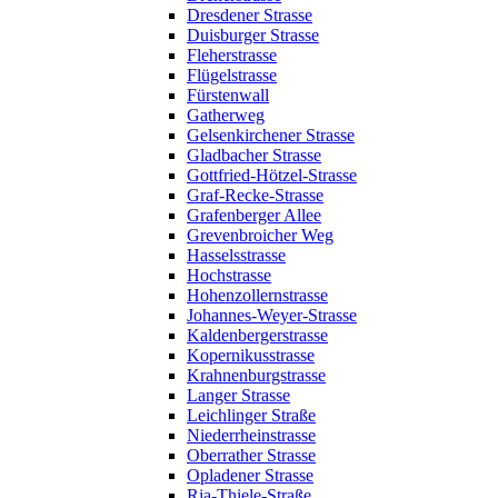
Dresdener Strasse
Duisburger Strasse
Fleherstrasse
Flügelstrasse
Fürstenwall
Gatherweg
Gelsenkirchener Strasse
Gladbacher Strasse
Gottfried-Hötzel-Strasse
Graf-Recke-Strasse
Grafenberger Allee
Grevenbroicher Weg
Hasselsstrasse
Hochstrasse
Hohenzollernstrasse
Johannes-Weyer-Strasse
Kaldenbergerstrasse
Kopernikusstrasse
Krahnenburgstrasse
Langer Strasse
Leichlinger Straße
Niederrheinstrasse
Oberrather Strasse
Opladener Strasse
Ria-Thiele-Straße