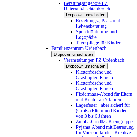
Beratungsangebote FZ
Unterrath/Lichtenbroich
Dropdown umschalten
Erziehungs-, Paar- und
Lebensberatung
Sprachförderung und
Logopädie
Tagespflege für Kinder
Familienzentrum Urdenbach
Dropdown umschalten
Veranstaltungen FZ Urdenbach
Dropdown umschalten
Kletterfrösche und
Grashüpfer, Kurs 5
Kletterfrösche und
Grashüpfer, Kurs 6
Fledermaus-Abend für Eltern
und Kinder ab 5 Jahren
Lagerfeuer - aber sicher! für
(Groß-) Eltern und Kinder
von 3 bis 6 Jahren
Zumba-Gold® - Kleingruppe
Pyjama-Abend mit Betreuung
für Vorschulkinder: Kreative