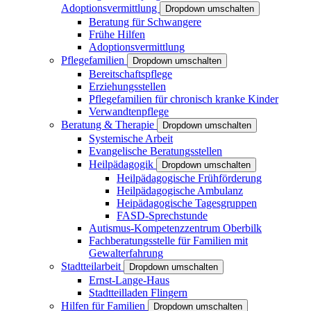
Adoptionsvermittlung
Dropdown umschalten
Beratung für Schwangere
Frühe Hilfen
Adoptionsvermittlung
Pflegefamilien
Dropdown umschalten
Bereitschaftspflege
Erziehungsstellen
Pflegefamilien für chronisch kranke Kinder
Verwandtenpflege
Beratung & Therapie
Dropdown umschalten
Systemische Arbeit
Evangelische Beratungsstellen
Heilpädagogik
Dropdown umschalten
Heilpädagogische Frühförderung
Heilpädagogische Ambulanz
Heipädagogische Tagesgruppen
FASD-Sprechstunde
Autismus-Kompetenzzentrum Oberbilk
Fachberatungsstelle für Familien mit
Gewalterfahrung
Stadtteilarbeit
Dropdown umschalten
Ernst-Lange-Haus
Stadtteilladen Flingern
Hilfen für Familien
Dropdown umschalten