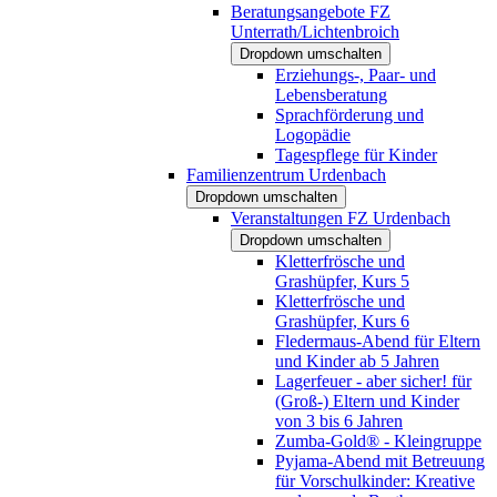
Beratungsangebote FZ
Unterrath/Lichtenbroich
Dropdown umschalten
Erziehungs-, Paar- und
Lebensberatung
Sprachförderung und
Logopädie
Tagespflege für Kinder
Familienzentrum Urdenbach
Dropdown umschalten
Veranstaltungen FZ Urdenbach
Dropdown umschalten
Kletterfrösche und
Grashüpfer, Kurs 5
Kletterfrösche und
Grashüpfer, Kurs 6
Fledermaus-Abend für Eltern
und Kinder ab 5 Jahren
Lagerfeuer - aber sicher! für
(Groß-) Eltern und Kinder
von 3 bis 6 Jahren
Zumba-Gold® - Kleingruppe
Pyjama-Abend mit Betreuung
für Vorschulkinder: Kreative