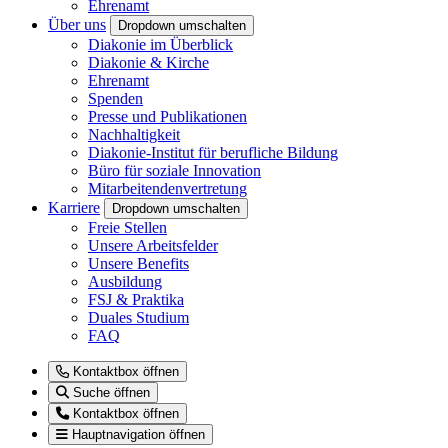
Ehrenamt
Über uns
Dropdown umschalten
Diakonie im Überblick
Diakonie & Kirche
Ehrenamt
Spenden
Presse und Publikationen
Nachhaltigkeit
Diakonie-Institut für berufliche Bildung
Büro für soziale Innovation
Mitarbeitendenvertretung
Karriere
Dropdown umschalten
Freie Stellen
Unsere Arbeitsfelder
Unsere Benefits
Ausbildung
FSJ & Praktika
Duales Studium
FAQ
Kontaktbox öffnen
Suche öffnen
Kontaktbox öffnen
Hauptnavigation öffnen