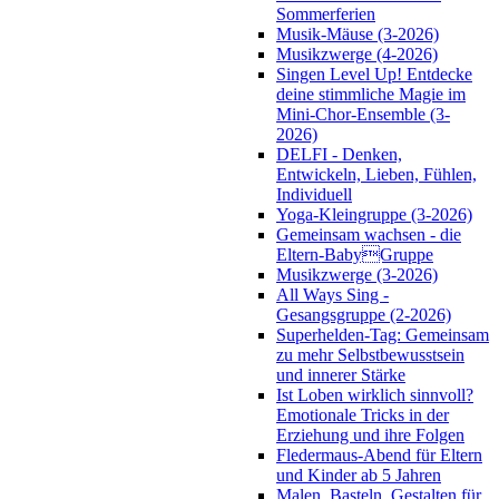
Sommerferien
Musik-Mäuse (3-2026)
Musikzwerge (4-2026)
Singen Level Up! Entdecke
deine stimmliche Magie im
Mini-Chor-Ensemble (3-
2026)
DELFI - Denken,
Entwickeln, Lieben, Fühlen,
Individuell
Yoga-Kleingruppe (3-2026)
Gemeinsam wachsen - die
Eltern-BabyGruppe
Musikzwerge (3-2026)
All Ways Sing -
Gesangsgruppe (2-2026)
Superhelden-Tag: Gemeinsam
zu mehr Selbstbewusstsein
und innerer Stärke
Ist Loben wirklich sinnvoll?
Emotionale Tricks in der
Erziehung und ihre Folgen
Fledermaus-Abend für Eltern
und Kinder ab 5 Jahren
Malen, Basteln, Gestalten für