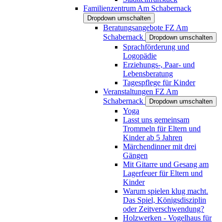
Familienzentrum Am Schabernack
Dropdown umschalten
Beratungsangebote FZ Am
Schabernack
Dropdown umschalten
Sprachförderung und
Logopädie
Erziehungs-, Paar- und
Lebensberatung
Tagespflege für Kinder
Veranstaltungen FZ Am
Schabernack
Dropdown umschalten
Yoga
Lasst uns gemeinsam
Trommeln für Eltern und
Kinder ab 5 Jahren
Märchendinner mit drei
Gängen
Mit Gitarre und Gesang am
Lagerfeuer für Eltern und
Kinder
Warum spielen klug macht.
Das Spiel, Königsdisziplin
oder Zeitverschwendung?
Holzwerken - Vogelhaus für