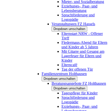
Mieter- und Sozialberatung
Erziehungs-, Paar- und
Lebensberatung
Sprachförderung und
Logopädie
Veranstaltungen FZ Hassels
Dropdown umschalten
Elternstart NRW - Offener
Treff
Fledermaus-Abend für Eltern
und Kinder ab 5 Jahren
Mit Gitarre und Gesang am
Lagerfeuer für Eltern und
Kinder
Elterncafé
Tag der offenen Tür
Familienzentrum Holthausen
Dropdown umschalten
Beratungsangebote FZ Holthausen
Dropdown umschalten
Tagespflege für Kinder
Sprachförderung und
Logopädie
Erziehungs-, Paar- und
Lebensberatung