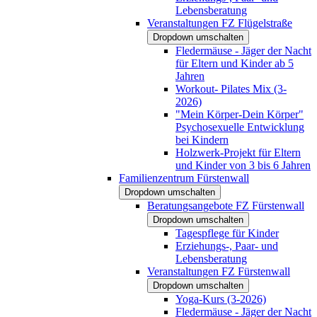
Lebensberatung
Veranstaltungen FZ Flügelstraße
Dropdown umschalten
Fledermäuse - Jäger der Nacht
für Eltern und Kinder ab 5
Jahren
Workout- Pilates Mix (3-
2026)
"Mein Körper-Dein Körper"
Psychosexuelle Entwicklung
bei Kindern
Holzwerk-Projekt für Eltern
und Kinder von 3 bis 6 Jahren
Familienzentrum Fürstenwall
Dropdown umschalten
Beratungsangebote FZ Fürstenwall
Dropdown umschalten
Tagespflege für Kinder
Erziehungs-, Paar- und
Lebensberatung
Veranstaltungen FZ Fürstenwall
Dropdown umschalten
Yoga-Kurs (3-2026)
Fledermäuse - Jäger der Nacht