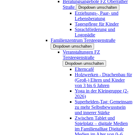
Beratungsangebote FZ Oberrather
Straße
Dropdown umschalten
Erziehungs-, Paar- und
Lebensberatung
Tagespflege für Kinder
Sprachförderung und
Logopädie
Familienzentrum Tersteegenstraße
Dropdown umschalten
Veranstaltungen FZ
Tersteegenstraße
Dropdown umschalten
Elterncafé
Holzwerken - Drachenbau für
(Groß-) Eltern und Kinder
von 3 bis 6 Jahren
Yoga in der Kleingruppe (2-
2026)
Superhelden-Tag: Gemeinsam
zu mehr Selbstbewusstsein
und innerer Stärke
Zwischen Tablet und
Spielplatz – digitale Medien
im Familienalltag Digitale
Medien im Alter von 0–6