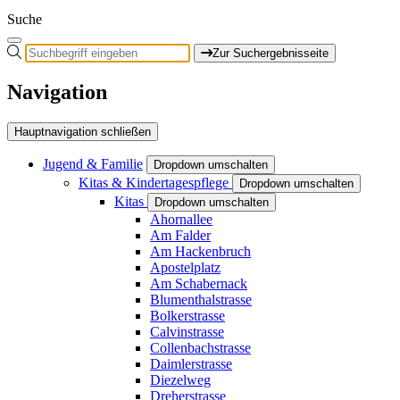
Suche
Zur Suchergebnisseite
Navigation
Hauptnavigation schließen
Jugend & Familie
Dropdown umschalten
Kitas & Kindertagespflege
Dropdown umschalten
Kitas
Dropdown umschalten
Ahornallee
Am Falder
Am Hackenbruch
Apostelplatz
Am Schabernack
Blumenthalstrasse
Bolkerstrasse
Calvinstrasse
Collenbachstrasse
Daimlerstrasse
Diezelweg
Dreherstrasse