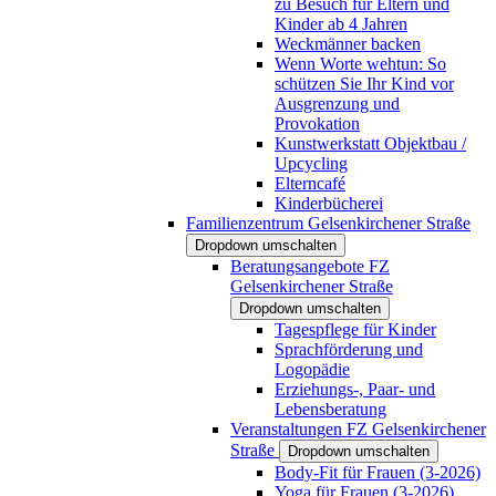
zu Besuch für Eltern und
Kinder ab 4 Jahren
Weckmänner backen
Wenn Worte wehtun: So
schützen Sie Ihr Kind vor
Ausgrenzung und
Provokation
Kunstwerkstatt Objektbau /
Upcycling
Elterncafé
Kinderbücherei
Familienzentrum Gelsenkirchener Straße
Dropdown umschalten
Beratungsangebote FZ
Gelsenkirchener Straße
Dropdown umschalten
Tagespflege für Kinder
Sprachförderung und
Logopädie
Erziehungs-, Paar- und
Lebensberatung
Veranstaltungen FZ Gelsenkirchener
Straße
Dropdown umschalten
Body-Fit für Frauen (3-2026)
Yoga für Frauen (3-2026)