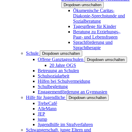
Dropdown umschalten
Ökumenische Caritas-
Diakonie-Sprechstunde und
Sozialberatung
Tagespflege für Kinder
Beratung zu Erziehungs-,
Paar- und Lebensfragen
Sprachförderung und
Sprachtherapie
Schule
Dropdown umschalten
Offene Ganztagsschulen
Dropdown umschalten
20 Jahre OGS
Betreuung an Schulen
Schulsozialarbeit
Hilfen bei Schulvermeidung
Schulbegleitung
Engagementförderung an Gymnasien
Hilfe für Jugendliche
Dropdown umschalten
TrebeCafé
AlleMann
JEP
jump
Jugendhilfe im Strafverfahren
Schwangerschaft, junge Eltern und