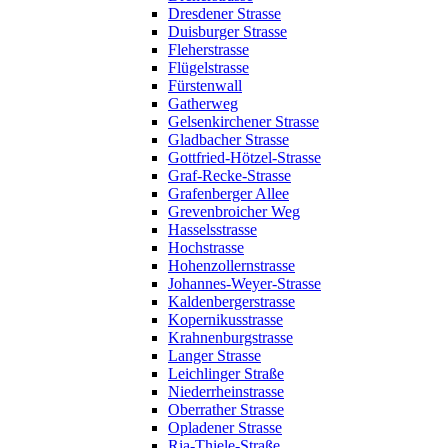
Dresdener Strasse
Duisburger Strasse
Fleherstrasse
Flügelstrasse
Fürstenwall
Gatherweg
Gelsenkirchener Strasse
Gladbacher Strasse
Gottfried-Hötzel-Strasse
Graf-Recke-Strasse
Grafenberger Allee
Grevenbroicher Weg
Hasselsstrasse
Hochstrasse
Hohenzollernstrasse
Johannes-Weyer-Strasse
Kaldenbergerstrasse
Kopernikusstrasse
Krahnenburgstrasse
Langer Strasse
Leichlinger Straße
Niederrheinstrasse
Oberrather Strasse
Opladener Strasse
Ria-Thiele-Straße