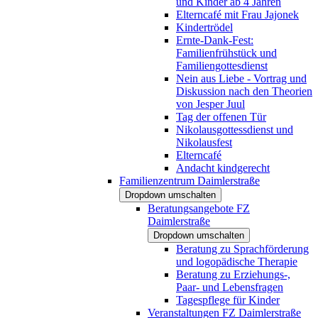
und Kinder ab 4 Jahren
Elterncafé mit Frau Jajonek
Kindertrödel
Ernte-Dank-Fest:
Familienfrühstück und
Familiengottesdienst
Nein aus Liebe - Vortrag und
Diskussion nach den Theorien
von Jesper Juul
Tag der offenen Tür
Nikolausgottessdienst und
Nikolausfest
Elterncafé
Andacht kindgerecht
Familienzentrum Daimlerstraße
Dropdown umschalten
Beratungsangebote FZ
Daimlerstraße
Dropdown umschalten
Beratung zu Sprachförderung
und logopädische Therapie
Beratung zu Erziehungs-,
Paar- und Lebensfragen
Tagespflege für Kinder
Veranstaltungen FZ Daimlerstraße