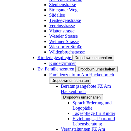
Steubenstrasse
Striegauer Weg
Südallee
Tersteegenstrasse
Vereinsstrasse
Vlattenstrasse
Weseler Strasse
Wettiner Strasse
Wiesdorfer Straße
Wildenbruchstrasse
Kindertagespflege
Dropdown umschalten
Kinderzimmer
Ev. Familienzentren
Dropdown umschalten
Familienzentrum Am Hackenbruch
Dropdown umschalten
Beratungsangebote FZ Am
Hackenbruch
Dropdown umschalten
Sprachförderung und
Logopädie
Tagespflege für Kinder
Erziehungs-, Paar- und
Lebensberatung
Veranstaltungen FZ Am