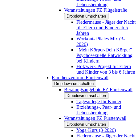
Lebensberatung
Veranstaltungen FZ Flügelstraße
Dropdown umschalten
Fledermäuse - Jäger der Nacht
für Eltern und Kinder ab 5
Jahren
Workout- Pilates Mix (3-
2026)
"Mein Körper-Dein Körper"
Psychosexuelle Entwicklung
bei Kindern
Holzwerk-Projekt für Eltern
und Kinder von 3 bis 6 Jahren
Familienzentrum Fürstenwall
Dropdown umschalten
Beratungsangebote FZ Fürstenwall
Dropdown umschalten
Tagespflege für Kinder
Erziehungs-, Paar- und
Lebensberatung
Veranstaltungen FZ Fürstenwall
Dropdown umschalten
Yoga-Kurs (3-2026)
Fledermäuse - Jäger der Nacht