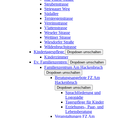
Steubenstrasse
Striegauer Weg
Südallee
Tersteegenstrasse
Vereinsstrasse
Vlattenstrasse
Weseler Strasse
Wettiner Strasse
Wiesdorfer Straße
Wildenbruchstrasse
Kindertagespflege
Dropdown umschalten
Kinderzimmer
Ev. Familienzentren
Dropdown umschalten
Familienzentrum Am Hackenbruch
Dropdown umschalten
Beratungsangebote FZ Am
Hackenbruch
Dropdown umschalten
Sprachförderung und
Logopädie
Tagespflege für Kinder
Erziehungs-, Paar- und
Lebensberatung
Veranstaltungen FZ Am