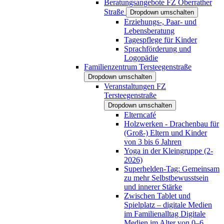
Beratungsangebote FZ Oberrather
Straße
Dropdown umschalten
Erziehungs-, Paar- und
Lebensberatung
Tagespflege für Kinder
Sprachförderung und
Logopädie
Familienzentrum Tersteegenstraße
Dropdown umschalten
Veranstaltungen FZ
Tersteegenstraße
Dropdown umschalten
Elterncafé
Holzwerken - Drachenbau für
(Groß-) Eltern und Kinder
von 3 bis 6 Jahren
Yoga in der Kleingruppe (2-
2026)
Superhelden-Tag: Gemeinsam
zu mehr Selbstbewusstsein
und innerer Stärke
Zwischen Tablet und
Spielplatz – digitale Medien
im Familienalltag Digitale
Medien im Alter von 0–6