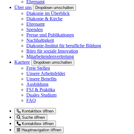
Ehrenamt
Über uns
Dropdown umschalten
Diakonie im Überblick
Diakonie & Kirche
Ehrenamt
Spenden
Presse und Publikationen
Nachhaltigkeit
Diakonie-Institut für berufliche Bildung
Büro für soziale Innovation
Mitarbeitendenvertretung
Karriere
Dropdown umschalten
Freie Stellen
Unsere Arbeitsfelder
Unsere Benefits
Ausbildung
FSJ & Praktika
Duales Studium
FAQ
Kontaktbox öffnen
Suche öffnen
Kontaktbox öffnen
Hauptnavigation öffnen