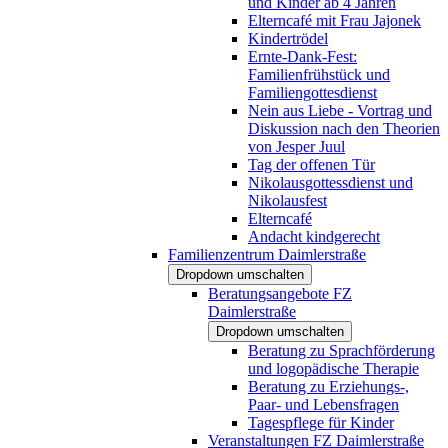
und Kinder ab 4 Jahren
Elterncafé mit Frau Jajonek
Kindertrödel
Ernte-Dank-Fest:
Familienfrühstück und
Familiengottesdienst
Nein aus Liebe - Vortrag und
Diskussion nach den Theorien
von Jesper Juul
Tag der offenen Tür
Nikolausgottessdienst und
Nikolausfest
Elterncafé
Andacht kindgerecht
Familienzentrum Daimlerstraße
Dropdown umschalten
Beratungsangebote FZ
Daimlerstraße
Dropdown umschalten
Beratung zu Sprachförderung
und logopädische Therapie
Beratung zu Erziehungs-,
Paar- und Lebensfragen
Tagespflege für Kinder
Veranstaltungen FZ Daimlerstraße