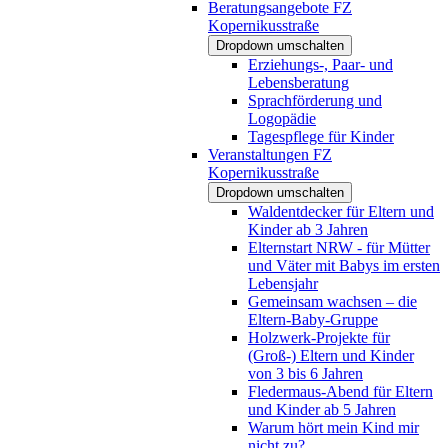
Beratungsangebote FZ
Kopernikusstraße
Dropdown umschalten
Erziehungs-, Paar- und
Lebensberatung
Sprachförderung und
Logopädie
Tagespflege für Kinder
Veranstaltungen FZ
Kopernikusstraße
Dropdown umschalten
Waldentdecker für Eltern und
Kinder ab 3 Jahren
Elternstart NRW - für Mütter
und Väter mit Babys im ersten
Lebensjahr
Gemeinsam wachsen – die
Eltern-Baby-Gruppe
Holzwerk-Projekte für
(Groß-) Eltern und Kinder
von 3 bis 6 Jahren
Fledermaus-Abend für Eltern
und Kinder ab 5 Jahren
Warum hört mein Kind mir
nicht zu?