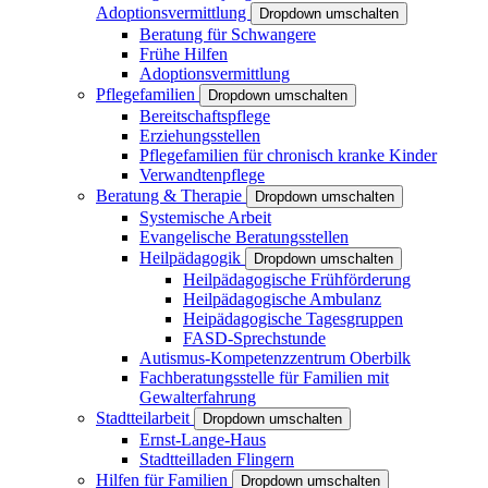
Adoptionsvermittlung
Dropdown umschalten
Beratung für Schwangere
Frühe Hilfen
Adoptionsvermittlung
Pflegefamilien
Dropdown umschalten
Bereitschaftspflege
Erziehungsstellen
Pflegefamilien für chronisch kranke Kinder
Verwandtenpflege
Beratung & Therapie
Dropdown umschalten
Systemische Arbeit
Evangelische Beratungsstellen
Heilpädagogik
Dropdown umschalten
Heilpädagogische Frühförderung
Heilpädagogische Ambulanz
Heipädagogische Tagesgruppen
FASD-Sprechstunde
Autismus-Kompetenzzentrum Oberbilk
Fachberatungsstelle für Familien mit
Gewalterfahrung
Stadtteilarbeit
Dropdown umschalten
Ernst-Lange-Haus
Stadtteilladen Flingern
Hilfen für Familien
Dropdown umschalten