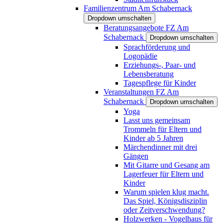
Familienzentrum Am Schabernack
Dropdown umschalten
Beratungsangebote FZ Am
Schabernack
Dropdown umschalten
Sprachförderung und
Logopädie
Erziehungs-, Paar- und
Lebensberatung
Tagespflege für Kinder
Veranstaltungen FZ Am
Schabernack
Dropdown umschalten
Yoga
Lasst uns gemeinsam
Trommeln für Eltern und
Kinder ab 5 Jahren
Märchendinner mit drei
Gängen
Mit Gitarre und Gesang am
Lagerfeuer für Eltern und
Kinder
Warum spielen klug macht.
Das Spiel, Königsdisziplin
oder Zeitverschwendung?
Holzwerken - Vogelhaus für