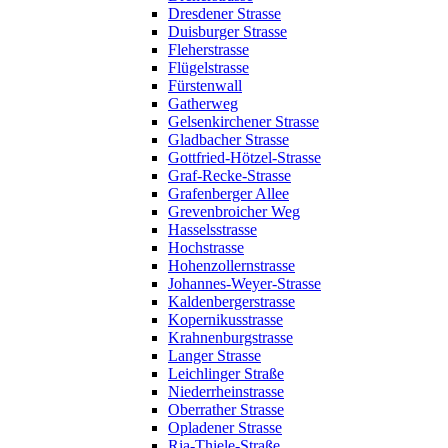
Dresdener Strasse
Duisburger Strasse
Fleherstrasse
Flügelstrasse
Fürstenwall
Gatherweg
Gelsenkirchener Strasse
Gladbacher Strasse
Gottfried-Hötzel-Strasse
Graf-Recke-Strasse
Grafenberger Allee
Grevenbroicher Weg
Hasselsstrasse
Hochstrasse
Hohenzollernstrasse
Johannes-Weyer-Strasse
Kaldenbergerstrasse
Kopernikusstrasse
Krahnenburgstrasse
Langer Strasse
Leichlinger Straße
Niederrheinstrasse
Oberrather Strasse
Opladener Strasse
Ria-Thiele-Straße