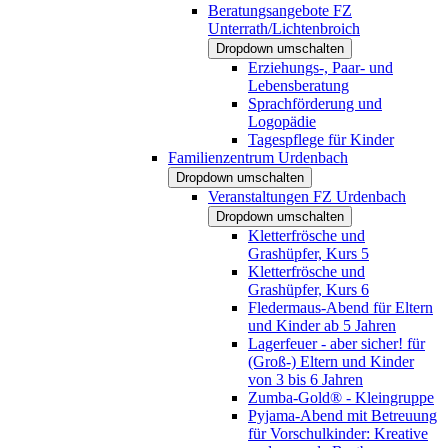
Beratungsangebote FZ
Unterrath/Lichtenbroich
Dropdown umschalten
Erziehungs-, Paar- und
Lebensberatung
Sprachförderung und
Logopädie
Tagespflege für Kinder
Familienzentrum Urdenbach
Dropdown umschalten
Veranstaltungen FZ Urdenbach
Dropdown umschalten
Kletterfrösche und
Grashüpfer, Kurs 5
Kletterfrösche und
Grashüpfer, Kurs 6
Fledermaus-Abend für Eltern
und Kinder ab 5 Jahren
Lagerfeuer - aber sicher! für
(Groß-) Eltern und Kinder
von 3 bis 6 Jahren
Zumba-Gold® - Kleingruppe
Pyjama-Abend mit Betreuung
für Vorschulkinder: Kreative