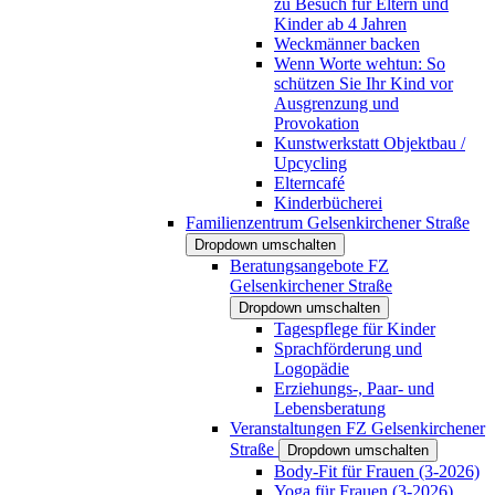
zu Besuch für Eltern und
Kinder ab 4 Jahren
Weckmänner backen
Wenn Worte wehtun: So
schützen Sie Ihr Kind vor
Ausgrenzung und
Provokation
Kunstwerkstatt Objektbau /
Upcycling
Elterncafé
Kinderbücherei
Familienzentrum Gelsenkirchener Straße
Dropdown umschalten
Beratungsangebote FZ
Gelsenkirchener Straße
Dropdown umschalten
Tagespflege für Kinder
Sprachförderung und
Logopädie
Erziehungs-, Paar- und
Lebensberatung
Veranstaltungen FZ Gelsenkirchener
Straße
Dropdown umschalten
Body-Fit für Frauen (3-2026)
Yoga für Frauen (3-2026)