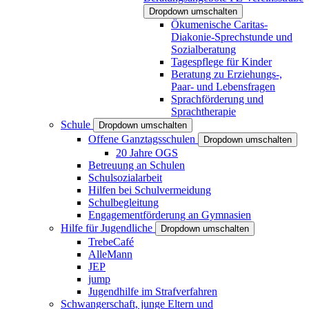
Dropdown umschalten
Ökumenische Caritas-
Diakonie-Sprechstunde und
Sozialberatung
Tagespflege für Kinder
Beratung zu Erziehungs-,
Paar- und Lebensfragen
Sprachförderung und
Sprachtherapie
Schule
Dropdown umschalten
Offene Ganztagsschulen
Dropdown umschalten
20 Jahre OGS
Betreuung an Schulen
Schulsozialarbeit
Hilfen bei Schulvermeidung
Schulbegleitung
Engagementförderung an Gymnasien
Hilfe für Jugendliche
Dropdown umschalten
TrebeCafé
AlleMann
JEP
jump
Jugendhilfe im Strafverfahren
Schwangerschaft, junge Eltern und