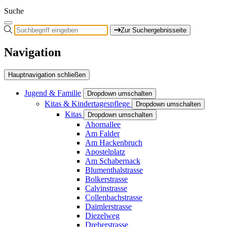
Suche
Zur Suchergebnisseite
Navigation
Hauptnavigation schließen
Jugend & Familie
Dropdown umschalten
Kitas & Kindertagespflege
Dropdown umschalten
Kitas
Dropdown umschalten
Ahornallee
Am Falder
Am Hackenbruch
Apostelplatz
Am Schabernack
Blumenthalstrasse
Bolkerstrasse
Calvinstrasse
Collenbachstrasse
Daimlerstrasse
Diezelweg
Dreherstrasse