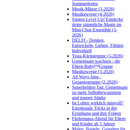
Sommerferien
Musik-Mäuse (3-2026)
Musikzwerge (4-2026)
Singen Level Up! Entdecke
deine stimmliche Magie im
Mini-Chor-Ensemble (3-
2026)
DELFI - Denken,
Entwickeln, Lieben, Fühlen,
Individuell
Yoga-Kleingruppe (3-2026)
Gemeinsam wachsen - die
Eltern-BabyGruppe
Musikzwerge (3-2026)
All Ways Sing -
Gesangsgruppe (2-2026)
Superhelden-Tag: Gemeinsam
zu mehr Selbstbewusstsein
und innerer Stärke
Ist Loben wirklich sinnvoll?
Emotionale Tricks in der
Erziehung und ihre Folgen
Fledermaus-Abend für Eltern
und Kinder ab 5 Jahren
Malen, Basteln, Gestalten für