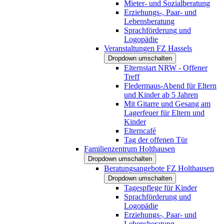
Mieter- und Sozialberatung
Erziehungs-, Paar- und
Lebensberatung
Sprachförderung und
Logopädie
Veranstaltungen FZ Hassels
Dropdown umschalten
Elternstart NRW - Offener
Treff
Fledermaus-Abend für Eltern
und Kinder ab 5 Jahren
Mit Gitarre und Gesang am
Lagerfeuer für Eltern und
Kinder
Elterncafé
Tag der offenen Tür
Familienzentrum Holthausen
Dropdown umschalten
Beratungsangebote FZ Holthausen
Dropdown umschalten
Tagespflege für Kinder
Sprachförderung und
Logopädie
Erziehungs-, Paar- und
Lebensberatung