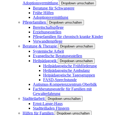
Adoptionsvermittlung
Dropdown umschalten
Beratung für Schwangere
Frühe Hilfen
Adoptionsvermittlung
Pflegefamilien
Dropdown umschalten
Bereitschaftspflege
Erziehungsstellen
Pflegefamilien für chronisch kranke Kinder
Verwandtenpflege
Beratung & Therapie
Dropdown umschalten
Systemische Arbeit
Evangelische Beratungsstellen
Heilpädagogik
Dropdown umschalten
Heilpädagogische Frühförderung
Heilpädagogische Ambulanz
Heipädagogische Tagesgruppen
FASD-Sprechstunde
Autismus-Kompetenzzentrum Oberbilk
Fachberatungsstelle für Familien mit
Gewalterfahrung
Stadtteilarbeit
Dropdown umschalten
Ernst-Lange-Haus
Stadtteilladen Flingern
Hilfen für Familien
Dropdown umschalten