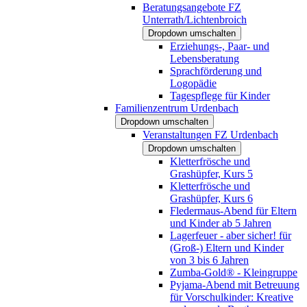
Beratungsangebote FZ
Unterrath/Lichtenbroich
Dropdown umschalten
Erziehungs-, Paar- und
Lebensberatung
Sprachförderung und
Logopädie
Tagespflege für Kinder
Familienzentrum Urdenbach
Dropdown umschalten
Veranstaltungen FZ Urdenbach
Dropdown umschalten
Kletterfrösche und
Grashüpfer, Kurs 5
Kletterfrösche und
Grashüpfer, Kurs 6
Fledermaus-Abend für Eltern
und Kinder ab 5 Jahren
Lagerfeuer - aber sicher! für
(Groß-) Eltern und Kinder
von 3 bis 6 Jahren
Zumba-Gold® - Kleingruppe
Pyjama-Abend mit Betreuung
für Vorschulkinder: Kreative