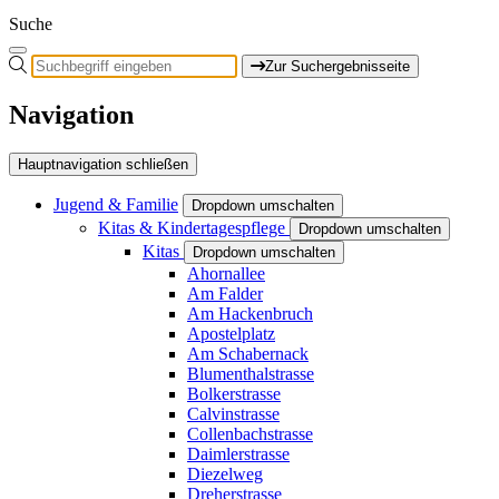
Suche
Zur Suchergebnisseite
Navigation
Hauptnavigation schließen
Jugend & Familie
Dropdown umschalten
Kitas & Kindertagespflege
Dropdown umschalten
Kitas
Dropdown umschalten
Ahornallee
Am Falder
Am Hackenbruch
Apostelplatz
Am Schabernack
Blumenthalstrasse
Bolkerstrasse
Calvinstrasse
Collenbachstrasse
Daimlerstrasse
Diezelweg
Dreherstrasse