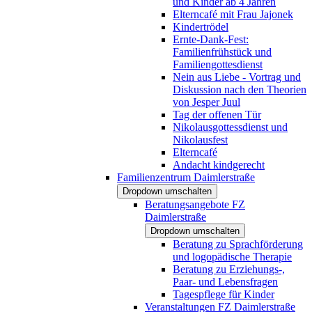
und Kinder ab 4 Jahren
Elterncafé mit Frau Jajonek
Kindertrödel
Ernte-Dank-Fest:
Familienfrühstück und
Familiengottesdienst
Nein aus Liebe - Vortrag und
Diskussion nach den Theorien
von Jesper Juul
Tag der offenen Tür
Nikolausgottessdienst und
Nikolausfest
Elterncafé
Andacht kindgerecht
Familienzentrum Daimlerstraße
Dropdown umschalten
Beratungsangebote FZ
Daimlerstraße
Dropdown umschalten
Beratung zu Sprachförderung
und logopädische Therapie
Beratung zu Erziehungs-,
Paar- und Lebensfragen
Tagespflege für Kinder
Veranstaltungen FZ Daimlerstraße