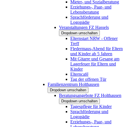
Mieter- und Sozialberatung
Erziehungs-, Paar- und
Lebensberatung
Sprachförderung und
Logopädie
Veranstaltungen FZ Hassels
Dropdown umschalten
Elternstart NRW - Offener
Treff
Fledermaus-Abend für Eltern
und Kinder ab 5 Jahren
Mit Gitarre und Gesang am
Lagerfeuer für Eltern und
Kinder
Elterncafé
Tag der offenen Tür
Familienzentrum Holthausen
Dropdown umschalten
Beratungsangebote FZ Holthausen
Dropdown umschalten
Tagespflege für Kinder
Sprachförderung und
Logopädie
Erziehungs-, Paar- und
Lebensberatung