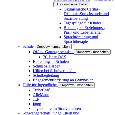
Dropdown umschalten
Ökumenische Caritas-
Diakonie-Sprechstunde und
Sozialberatung
Tagespflege für Kinder
Beratung zu Erziehungs-,
Paar- und Lebensfragen
Sprachförderung und
Sprachtherapie
Schule
Dropdown umschalten
Offene Ganztagsschulen
Dropdown umschalten
20 Jahre OGS
Betreuung an Schulen
Schulsozialarbeit
Hilfen bei Schulvermeidung
Schulbegleitung
Engagementförderung an Gymnasien
Hilfe für Jugendliche
Dropdown umschalten
TrebeCafé
AlleMann
JEP
jump
Jugendhilfe im Strafverfahren
Schwangerschaft, junge Eltern und