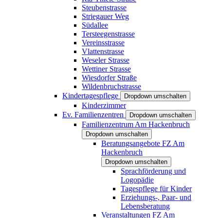
Steubenstrasse
Striegauer Weg
Südallee
Tersteegenstrasse
Vereinsstrasse
Vlattenstrasse
Weseler Strasse
Wettiner Strasse
Wiesdorfer Straße
Wildenbruchstrasse
Kindertagespflege
Dropdown umschalten
Kinderzimmer
Ev. Familienzentren
Dropdown umschalten
Familienzentrum Am Hackenbruch
Dropdown umschalten
Beratungsangebote FZ Am
Hackenbruch
Dropdown umschalten
Sprachförderung und
Logopädie
Tagespflege für Kinder
Erziehungs-, Paar- und
Lebensberatung
Veranstaltungen FZ Am