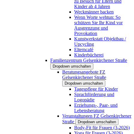
zu Besuch für Eltern und
Kinder ab 4 Jahren
Weckmänner backen
Wenn Worte wehtun: So
schützen Sie Ihr Kind vor
Ausgrenzung und
Provokation
Kunstwerkstatt Objektbau /
Upcycling
Elterncafé
Kinderbücherei
Familienzentrum Gelsenkirchener Straße
Dropdown umschalten
Beratungsangebote FZ
Gelsenkirchener Straße
Dropdown umschalten
Tagespflege für Kinder
Sprachförderung und
Logopädie
Erziehungs-, Paar- und
Lebensberatung
Veranstaltungen FZ Gelsenkirchener
Straße
Dropdown umschalten
Body-Fit für Frauen (3-2026)
Yoga für Frauen (3-2026)