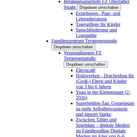
Beratungsangebote FZ Oberrather
Straße
Dropdown umschalten
Erziehungs-, Paar- und
Lebensberatung
Tagespflege für Kinder
Sprachförderung und
Logopädie
Familienzentrum Tersteegenstraße
Dropdown umschalten
Veranstaltungen FZ
Tersteegenstraße
Dropdown umschalten
Elterncafé
Holzwerken - Drachenbau für
(Groß-) Eltern und Kinder
von 3 bis 6 Jahren
Yoga in der Kleingruppe (2-
2026)
Superhelden-Tag: Gemeinsam
zu mehr Selbstbewusstsein
und innerer Stärke
Zwischen Tablet und
Spielplatz – digitale Medien
im Familienalltag Digitale
Medien im Alter von 0–6