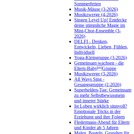
Sommerferien
Musik-Mäuse (3-2026)
Musikzwerge (4-2026)
Singen Level Up! Entdecke
deine stimmliche Magie im
Mini-Chor-Ensemble (3-
2026)
DELFI - Denken,
Entwickeln, Lieben, Fühlen,
Individuell
Yoga-Kleingruppe (3-2026)
Gemeinsam wachsen - die
Eltern-BabyGruppe
Musikzwerge (3-2026)
All Ways Sing -
Gesangsgruppe (2-2026)
Superhelden-Tag: Gemeinsam
zu mehr Selbstbewusstsein
und innerer Stärke
Ist Loben wirklich sinnvoll?
Emotionale Tricks in der
Erziehung und ihre Folgen
Fledermaus-Abend für Eltern
und Kinder ab 5 Jahren
Malen, Basteln, Gestalten für