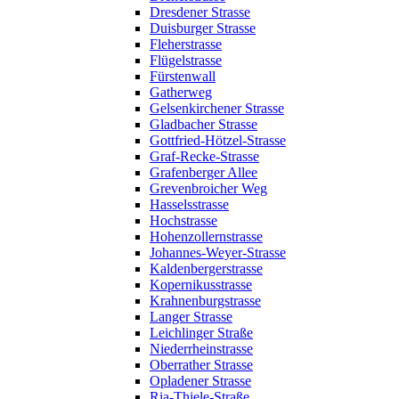
Dresdener Strasse
Duisburger Strasse
Fleherstrasse
Flügelstrasse
Fürstenwall
Gatherweg
Gelsenkirchener Strasse
Gladbacher Strasse
Gottfried-Hötzel-Strasse
Graf-Recke-Strasse
Grafenberger Allee
Grevenbroicher Weg
Hasselsstrasse
Hochstrasse
Hohenzollernstrasse
Johannes-Weyer-Strasse
Kaldenbergerstrasse
Kopernikusstrasse
Krahnenburgstrasse
Langer Strasse
Leichlinger Straße
Niederrheinstrasse
Oberrather Strasse
Opladener Strasse
Ria-Thiele-Straße