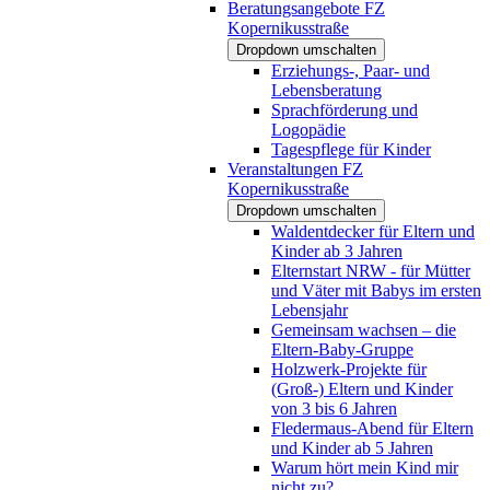
Beratungsangebote FZ
Kopernikusstraße
Dropdown umschalten
Erziehungs-, Paar- und
Lebensberatung
Sprachförderung und
Logopädie
Tagespflege für Kinder
Veranstaltungen FZ
Kopernikusstraße
Dropdown umschalten
Waldentdecker für Eltern und
Kinder ab 3 Jahren
Elternstart NRW - für Mütter
und Väter mit Babys im ersten
Lebensjahr
Gemeinsam wachsen – die
Eltern-Baby-Gruppe
Holzwerk-Projekte für
(Groß-) Eltern und Kinder
von 3 bis 6 Jahren
Fledermaus-Abend für Eltern
und Kinder ab 5 Jahren
Warum hört mein Kind mir
nicht zu?