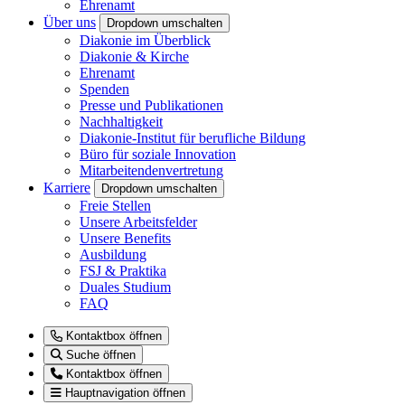
Ehrenamt
Über uns
Dropdown umschalten
Diakonie im Überblick
Diakonie & Kirche
Ehrenamt
Spenden
Presse und Publikationen
Nachhaltigkeit
Diakonie-Institut für berufliche Bildung
Büro für soziale Innovation
Mitarbeitendenvertretung
Karriere
Dropdown umschalten
Freie Stellen
Unsere Arbeitsfelder
Unsere Benefits
Ausbildung
FSJ & Praktika
Duales Studium
FAQ
Kontaktbox öffnen
Suche öffnen
Kontaktbox öffnen
Hauptnavigation öffnen