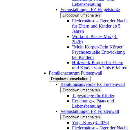
Lebensberatung
Veranstaltungen FZ Flügelstraße
Dropdown umschalten
Fledermäuse - Jäger der Nacht
für Eltern und Kinder ab 5
Jahren
Workout- Pilates Mix (3-
2026)
"Mein Körper-Dein Körper"
Psychosexuelle Entwicklung
bei Kindern
Holzwerk-Projekt für Eltern
und Kinder von 3 bis 6 Jahren
Familienzentrum Fürstenwall
Dropdown umschalten
Beratungsangebote FZ Fürstenwall
Dropdown umschalten
Tagespflege für Kinder
Erziehungs-, Paar- und
Lebensberatung
Veranstaltungen FZ Fürstenwall
Dropdown umschalten
Yoga-Kurs (3-2026)
Fledermäuse - Jäger der Nacht