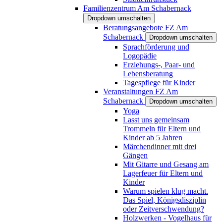
Familienzentrum Am Schabernack
Dropdown umschalten
Beratungsangebote FZ Am
Schabernack
Dropdown umschalten
Sprachförderung und
Logopädie
Erziehungs-, Paar- und
Lebensberatung
Tagespflege für Kinder
Veranstaltungen FZ Am
Schabernack
Dropdown umschalten
Yoga
Lasst uns gemeinsam
Trommeln für Eltern und
Kinder ab 5 Jahren
Märchendinner mit drei
Gängen
Mit Gitarre und Gesang am
Lagerfeuer für Eltern und
Kinder
Warum spielen klug macht.
Das Spiel, Königsdisziplin
oder Zeitverschwendung?
Holzwerken - Vogelhaus für