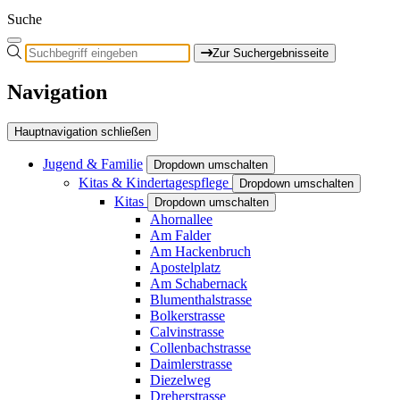
Suche
Zur Suchergebnisseite
Navigation
Hauptnavigation schließen
Jugend & Familie
Dropdown umschalten
Kitas & Kindertagespflege
Dropdown umschalten
Kitas
Dropdown umschalten
Ahornallee
Am Falder
Am Hackenbruch
Apostelplatz
Am Schabernack
Blumenthalstrasse
Bolkerstrasse
Calvinstrasse
Collenbachstrasse
Daimlerstrasse
Diezelweg
Dreherstrasse