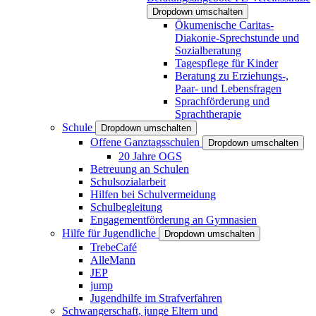
Dropdown umschalten
Ökumenische Caritas-
Diakonie-Sprechstunde und
Sozialberatung
Tagespflege für Kinder
Beratung zu Erziehungs-,
Paar- und Lebensfragen
Sprachförderung und
Sprachtherapie
Schule
Dropdown umschalten
Offene Ganztagsschulen
Dropdown umschalten
20 Jahre OGS
Betreuung an Schulen
Schulsozialarbeit
Hilfen bei Schulvermeidung
Schulbegleitung
Engagementförderung an Gymnasien
Hilfe für Jugendliche
Dropdown umschalten
TrebeCafé
AlleMann
JEP
jump
Jugendhilfe im Strafverfahren
Schwangerschaft, junge Eltern und