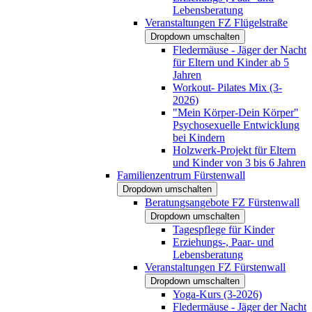
Lebensberatung
Veranstaltungen FZ Flügelstraße
Dropdown umschalten
Fledermäuse - Jäger der Nacht
für Eltern und Kinder ab 5
Jahren
Workout- Pilates Mix (3-
2026)
"Mein Körper-Dein Körper"
Psychosexuelle Entwicklung
bei Kindern
Holzwerk-Projekt für Eltern
und Kinder von 3 bis 6 Jahren
Familienzentrum Fürstenwall
Dropdown umschalten
Beratungsangebote FZ Fürstenwall
Dropdown umschalten
Tagespflege für Kinder
Erziehungs-, Paar- und
Lebensberatung
Veranstaltungen FZ Fürstenwall
Dropdown umschalten
Yoga-Kurs (3-2026)
Fledermäuse - Jäger der Nacht