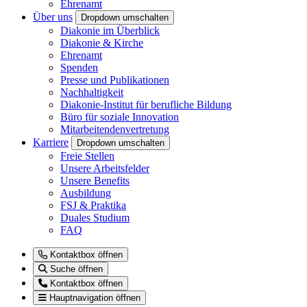
Ehrenamt
Über uns
Dropdown umschalten
Diakonie im Überblick
Diakonie & Kirche
Ehrenamt
Spenden
Presse und Publikationen
Nachhaltigkeit
Diakonie-Institut für berufliche Bildung
Büro für soziale Innovation
Mitarbeitendenvertretung
Karriere
Dropdown umschalten
Freie Stellen
Unsere Arbeitsfelder
Unsere Benefits
Ausbildung
FSJ & Praktika
Duales Studium
FAQ
Kontaktbox öffnen
Suche öffnen
Kontaktbox öffnen
Hauptnavigation öffnen