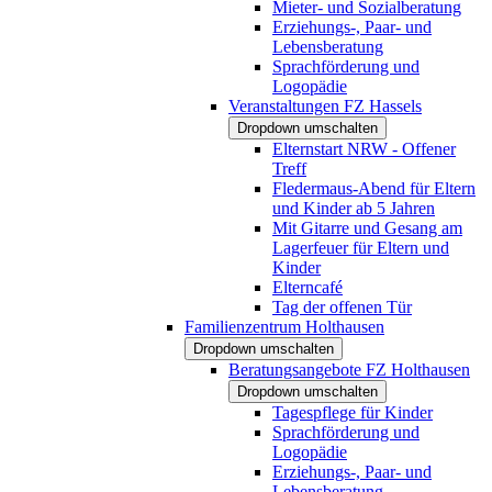
Mieter- und Sozialberatung
Erziehungs-, Paar- und
Lebensberatung
Sprachförderung und
Logopädie
Veranstaltungen FZ Hassels
Dropdown umschalten
Elternstart NRW - Offener
Treff
Fledermaus-Abend für Eltern
und Kinder ab 5 Jahren
Mit Gitarre und Gesang am
Lagerfeuer für Eltern und
Kinder
Elterncafé
Tag der offenen Tür
Familienzentrum Holthausen
Dropdown umschalten
Beratungsangebote FZ Holthausen
Dropdown umschalten
Tagespflege für Kinder
Sprachförderung und
Logopädie
Erziehungs-, Paar- und
Lebensberatung