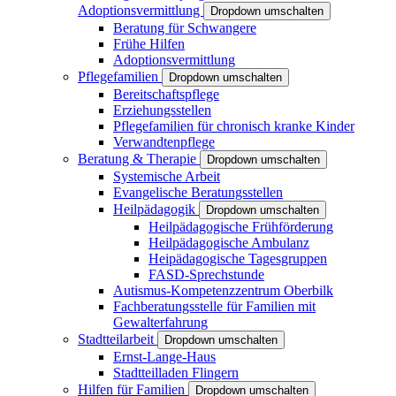
Adoptionsvermittlung
Dropdown umschalten
Beratung für Schwangere
Frühe Hilfen
Adoptionsvermittlung
Pflegefamilien
Dropdown umschalten
Bereitschaftspflege
Erziehungsstellen
Pflegefamilien für chronisch kranke Kinder
Verwandtenpflege
Beratung & Therapie
Dropdown umschalten
Systemische Arbeit
Evangelische Beratungsstellen
Heilpädagogik
Dropdown umschalten
Heilpädagogische Frühförderung
Heilpädagogische Ambulanz
Heipädagogische Tagesgruppen
FASD-Sprechstunde
Autismus-Kompetenzzentrum Oberbilk
Fachberatungsstelle für Familien mit
Gewalterfahrung
Stadtteilarbeit
Dropdown umschalten
Ernst-Lange-Haus
Stadtteilladen Flingern
Hilfen für Familien
Dropdown umschalten