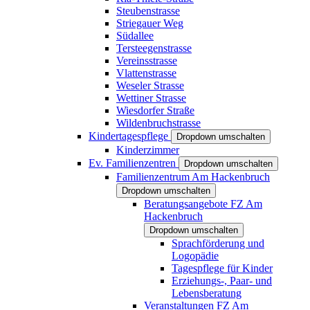
Steubenstrasse
Striegauer Weg
Südallee
Tersteegenstrasse
Vereinsstrasse
Vlattenstrasse
Weseler Strasse
Wettiner Strasse
Wiesdorfer Straße
Wildenbruchstrasse
Kindertagespflege
Dropdown umschalten
Kinderzimmer
Ev. Familienzentren
Dropdown umschalten
Familienzentrum Am Hackenbruch
Dropdown umschalten
Beratungsangebote FZ Am
Hackenbruch
Dropdown umschalten
Sprachförderung und
Logopädie
Tagespflege für Kinder
Erziehungs-, Paar- und
Lebensberatung
Veranstaltungen FZ Am