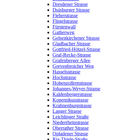
Dresdener Strasse
Duisburger Strasse
Fleherstrasse
Flügelstrasse
Fürstenwall
Gatherweg
Gelsenkirchener Strasse
Gladbacher Strasse
Gottfried-Hötzel-Strasse
Graf-Recke-Strasse
Grafenberger Allee
Grevenbroicher Weg
Hasselsstrasse
Hochstrasse
Hohenzollernstrasse
Johannes-Weyer-Strasse
Kaldenbergerstrasse
Kopernikusstrasse
Krahnenburgstrasse
Langer Strasse
Leichlinger Straße
Niederrheinstrasse
Oberrather Strasse
Opladener Strasse
Ria-Thiele-Straße