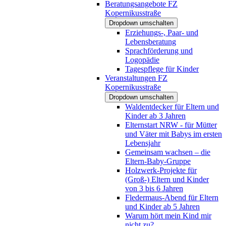
Beratungsangebote FZ
Kopernikusstraße
Dropdown umschalten
Erziehungs-, Paar- und
Lebensberatung
Sprachförderung und
Logopädie
Tagespflege für Kinder
Veranstaltungen FZ
Kopernikusstraße
Dropdown umschalten
Waldentdecker für Eltern und
Kinder ab 3 Jahren
Elternstart NRW - für Mütter
und Väter mit Babys im ersten
Lebensjahr
Gemeinsam wachsen – die
Eltern-Baby-Gruppe
Holzwerk-Projekte für
(Groß-) Eltern und Kinder
von 3 bis 6 Jahren
Fledermaus-Abend für Eltern
und Kinder ab 5 Jahren
Warum hört mein Kind mir
nicht zu?