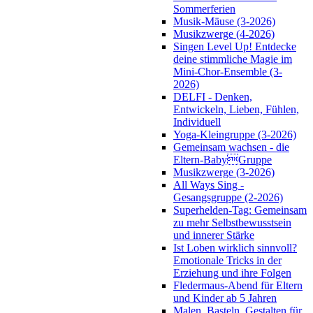
Sommerferien
Musik-Mäuse (3-2026)
Musikzwerge (4-2026)
Singen Level Up! Entdecke
deine stimmliche Magie im
Mini-Chor-Ensemble (3-
2026)
DELFI - Denken,
Entwickeln, Lieben, Fühlen,
Individuell
Yoga-Kleingruppe (3-2026)
Gemeinsam wachsen - die
Eltern-BabyGruppe
Musikzwerge (3-2026)
All Ways Sing -
Gesangsgruppe (2-2026)
Superhelden-Tag: Gemeinsam
zu mehr Selbstbewusstsein
und innerer Stärke
Ist Loben wirklich sinnvoll?
Emotionale Tricks in der
Erziehung und ihre Folgen
Fledermaus-Abend für Eltern
und Kinder ab 5 Jahren
Malen, Basteln, Gestalten für