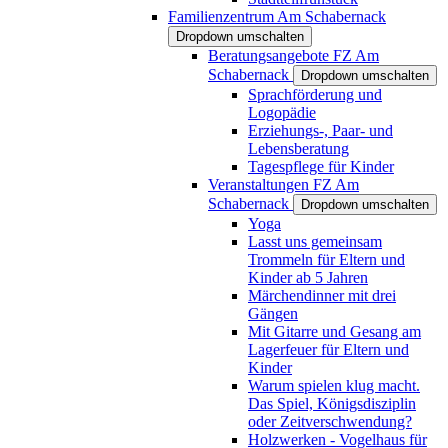
Familienzentrum Am Schabernack
Dropdown umschalten
Beratungsangebote FZ Am
Schabernack
Dropdown umschalten
Sprachförderung und
Logopädie
Erziehungs-, Paar- und
Lebensberatung
Tagespflege für Kinder
Veranstaltungen FZ Am
Schabernack
Dropdown umschalten
Yoga
Lasst uns gemeinsam
Trommeln für Eltern und
Kinder ab 5 Jahren
Märchendinner mit drei
Gängen
Mit Gitarre und Gesang am
Lagerfeuer für Eltern und
Kinder
Warum spielen klug macht.
Das Spiel, Königsdisziplin
oder Zeitverschwendung?
Holzwerken - Vogelhaus für