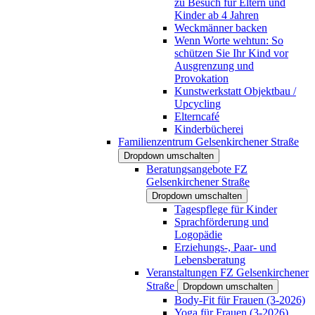
zu Besuch für Eltern und
Kinder ab 4 Jahren
Weckmänner backen
Wenn Worte wehtun: So
schützen Sie Ihr Kind vor
Ausgrenzung und
Provokation
Kunstwerkstatt Objektbau /
Upcycling
Elterncafé
Kinderbücherei
Familienzentrum Gelsenkirchener Straße
Dropdown umschalten
Beratungsangebote FZ
Gelsenkirchener Straße
Dropdown umschalten
Tagespflege für Kinder
Sprachförderung und
Logopädie
Erziehungs-, Paar- und
Lebensberatung
Veranstaltungen FZ Gelsenkirchener
Straße
Dropdown umschalten
Body-Fit für Frauen (3-2026)
Yoga für Frauen (3-2026)