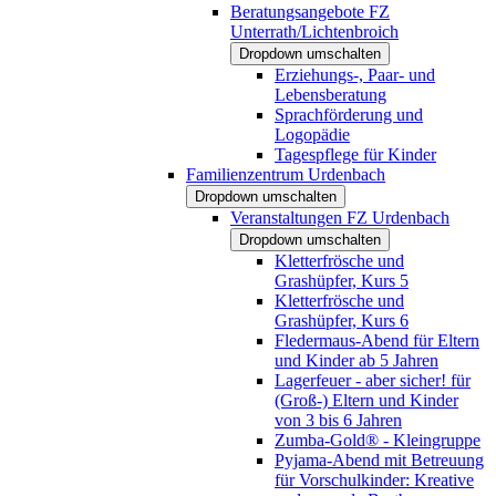
Beratungsangebote FZ
Unterrath/Lichtenbroich
Dropdown umschalten
Erziehungs-, Paar- und
Lebensberatung
Sprachförderung und
Logopädie
Tagespflege für Kinder
Familienzentrum Urdenbach
Dropdown umschalten
Veranstaltungen FZ Urdenbach
Dropdown umschalten
Kletterfrösche und
Grashüpfer, Kurs 5
Kletterfrösche und
Grashüpfer, Kurs 6
Fledermaus-Abend für Eltern
und Kinder ab 5 Jahren
Lagerfeuer - aber sicher! für
(Groß-) Eltern und Kinder
von 3 bis 6 Jahren
Zumba-Gold® - Kleingruppe
Pyjama-Abend mit Betreuung
für Vorschulkinder: Kreative