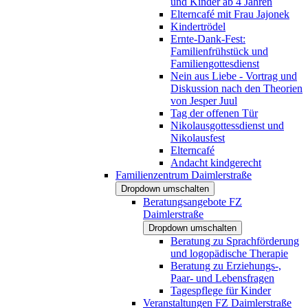
und Kinder ab 4 Jahren
Elterncafé mit Frau Jajonek
Kindertrödel
Ernte-Dank-Fest:
Familienfrühstück und
Familiengottesdienst
Nein aus Liebe - Vortrag und
Diskussion nach den Theorien
von Jesper Juul
Tag der offenen Tür
Nikolausgottessdienst und
Nikolausfest
Elterncafé
Andacht kindgerecht
Familienzentrum Daimlerstraße
Dropdown umschalten
Beratungsangebote FZ
Daimlerstraße
Dropdown umschalten
Beratung zu Sprachförderung
und logopädische Therapie
Beratung zu Erziehungs-,
Paar- und Lebensfragen
Tagespflege für Kinder
Veranstaltungen FZ Daimlerstraße