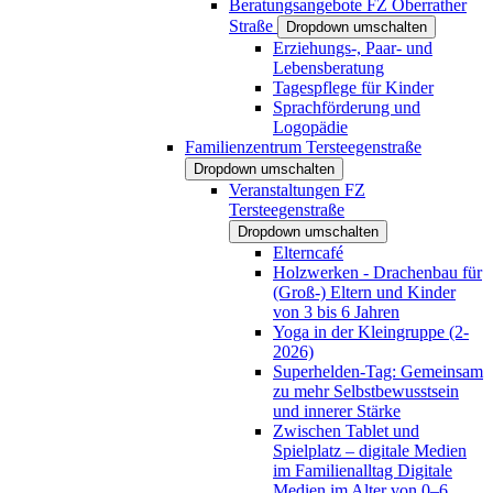
Beratungsangebote FZ Oberrather
Straße
Dropdown umschalten
Erziehungs-, Paar- und
Lebensberatung
Tagespflege für Kinder
Sprachförderung und
Logopädie
Familienzentrum Tersteegenstraße
Dropdown umschalten
Veranstaltungen FZ
Tersteegenstraße
Dropdown umschalten
Elterncafé
Holzwerken - Drachenbau für
(Groß-) Eltern und Kinder
von 3 bis 6 Jahren
Yoga in der Kleingruppe (2-
2026)
Superhelden-Tag: Gemeinsam
zu mehr Selbstbewusstsein
und innerer Stärke
Zwischen Tablet und
Spielplatz – digitale Medien
im Familienalltag Digitale
Medien im Alter von 0–6