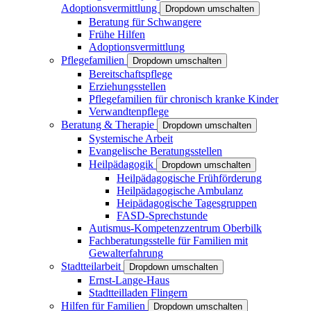
Adoptionsvermittlung
Dropdown umschalten
Beratung für Schwangere
Frühe Hilfen
Adoptionsvermittlung
Pflegefamilien
Dropdown umschalten
Bereitschaftspflege
Erziehungsstellen
Pflegefamilien für chronisch kranke Kinder
Verwandtenpflege
Beratung & Therapie
Dropdown umschalten
Systemische Arbeit
Evangelische Beratungsstellen
Heilpädagogik
Dropdown umschalten
Heilpädagogische Frühförderung
Heilpädagogische Ambulanz
Heipädagogische Tagesgruppen
FASD-Sprechstunde
Autismus-Kompetenzzentrum Oberbilk
Fachberatungsstelle für Familien mit
Gewalterfahrung
Stadtteilarbeit
Dropdown umschalten
Ernst-Lange-Haus
Stadtteilladen Flingern
Hilfen für Familien
Dropdown umschalten