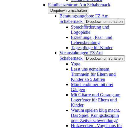
Familienzentrum Am Schabernack
Dropdown umschalten
Beratungsangebote FZ Am
Schabernack
Dropdown umschalten
Sprachförderung und
Logopädie
Erziehungs-, Paar- und
Lebensberatung
Tagespflege für Kinder
Veranstaltungen FZ Am
Schabernack
Dropdown umschalten
Yoga
Lasst uns gemeinsam
Trommeln für Eltern und
Kinder ab 5 Jahren
Märchendinner mit drei
Gängen
Mit Gitarre und Gesang am
Lagerfeuer für Eltern und
Kinder
Warum spielen klug macht.
Das Spiel, Königsdisziplin
oder Zeitverschwendung?
Holzwerken - Vogelhaus für