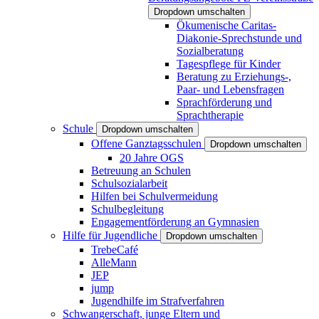
Dropdown umschalten
Ökumenische Caritas-
Diakonie-Sprechstunde und
Sozialberatung
Tagespflege für Kinder
Beratung zu Erziehungs-,
Paar- und Lebensfragen
Sprachförderung und
Sprachtherapie
Schule
Dropdown umschalten
Offene Ganztagsschulen
Dropdown umschalten
20 Jahre OGS
Betreuung an Schulen
Schulsozialarbeit
Hilfen bei Schulvermeidung
Schulbegleitung
Engagementförderung an Gymnasien
Hilfe für Jugendliche
Dropdown umschalten
TrebeCafé
AlleMann
JEP
jump
Jugendhilfe im Strafverfahren
Schwangerschaft, junge Eltern und