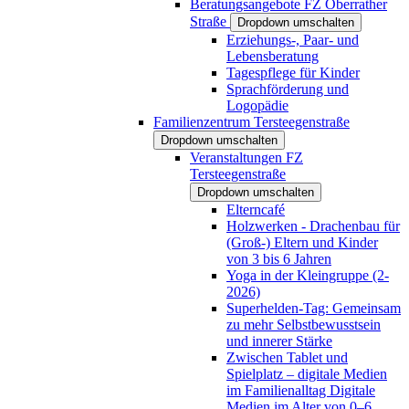
Beratungsangebote FZ Oberrather
Straße
Dropdown umschalten
Erziehungs-, Paar- und
Lebensberatung
Tagespflege für Kinder
Sprachförderung und
Logopädie
Familienzentrum Tersteegenstraße
Dropdown umschalten
Veranstaltungen FZ
Tersteegenstraße
Dropdown umschalten
Elterncafé
Holzwerken - Drachenbau für
(Groß-) Eltern und Kinder
von 3 bis 6 Jahren
Yoga in der Kleingruppe (2-
2026)
Superhelden-Tag: Gemeinsam
zu mehr Selbstbewusstsein
und innerer Stärke
Zwischen Tablet und
Spielplatz – digitale Medien
im Familienalltag Digitale
Medien im Alter von 0–6