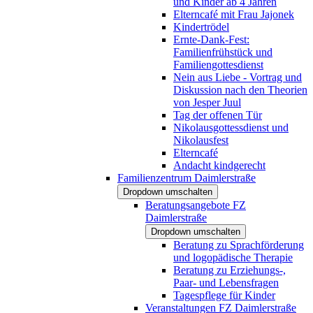
und Kinder ab 4 Jahren
Elterncafé mit Frau Jajonek
Kindertrödel
Ernte-Dank-Fest:
Familienfrühstück und
Familiengottesdienst
Nein aus Liebe - Vortrag und
Diskussion nach den Theorien
von Jesper Juul
Tag der offenen Tür
Nikolausgottessdienst und
Nikolausfest
Elterncafé
Andacht kindgerecht
Familienzentrum Daimlerstraße
Dropdown umschalten
Beratungsangebote FZ
Daimlerstraße
Dropdown umschalten
Beratung zu Sprachförderung
und logopädische Therapie
Beratung zu Erziehungs-,
Paar- und Lebensfragen
Tagespflege für Kinder
Veranstaltungen FZ Daimlerstraße