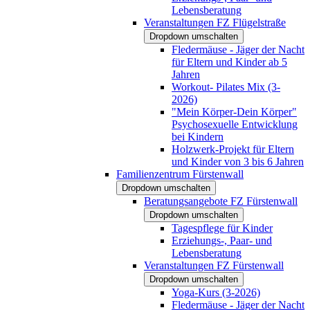
Lebensberatung
Veranstaltungen FZ Flügelstraße
Dropdown umschalten
Fledermäuse - Jäger der Nacht
für Eltern und Kinder ab 5
Jahren
Workout- Pilates Mix (3-
2026)
"Mein Körper-Dein Körper"
Psychosexuelle Entwicklung
bei Kindern
Holzwerk-Projekt für Eltern
und Kinder von 3 bis 6 Jahren
Familienzentrum Fürstenwall
Dropdown umschalten
Beratungsangebote FZ Fürstenwall
Dropdown umschalten
Tagespflege für Kinder
Erziehungs-, Paar- und
Lebensberatung
Veranstaltungen FZ Fürstenwall
Dropdown umschalten
Yoga-Kurs (3-2026)
Fledermäuse - Jäger der Nacht