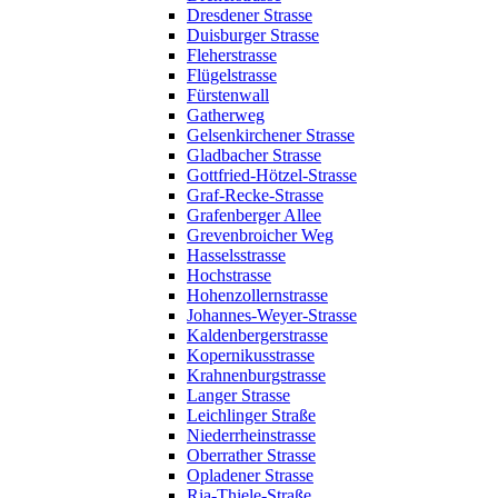
Dresdener Strasse
Duisburger Strasse
Fleherstrasse
Flügelstrasse
Fürstenwall
Gatherweg
Gelsenkirchener Strasse
Gladbacher Strasse
Gottfried-Hötzel-Strasse
Graf-Recke-Strasse
Grafenberger Allee
Grevenbroicher Weg
Hasselsstrasse
Hochstrasse
Hohenzollernstrasse
Johannes-Weyer-Strasse
Kaldenbergerstrasse
Kopernikusstrasse
Krahnenburgstrasse
Langer Strasse
Leichlinger Straße
Niederrheinstrasse
Oberrather Strasse
Opladener Strasse
Ria-Thiele-Straße