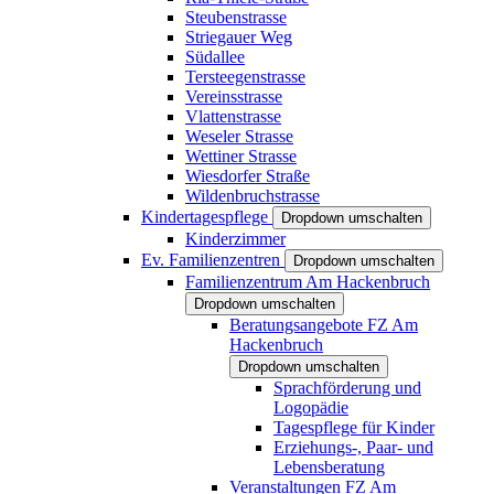
Steubenstrasse
Striegauer Weg
Südallee
Tersteegenstrasse
Vereinsstrasse
Vlattenstrasse
Weseler Strasse
Wettiner Strasse
Wiesdorfer Straße
Wildenbruchstrasse
Kindertagespflege
Dropdown umschalten
Kinderzimmer
Ev. Familienzentren
Dropdown umschalten
Familienzentrum Am Hackenbruch
Dropdown umschalten
Beratungsangebote FZ Am
Hackenbruch
Dropdown umschalten
Sprachförderung und
Logopädie
Tagespflege für Kinder
Erziehungs-, Paar- und
Lebensberatung
Veranstaltungen FZ Am