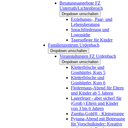
Beratungsangebote FZ
Unterrath/Lichtenbroich
Dropdown umschalten
Erziehungs-, Paar- und
Lebensberatung
Sprachförderung und
Logopädie
Tagespflege für Kinder
Familienzentrum Urdenbach
Dropdown umschalten
Veranstaltungen FZ Urdenbach
Dropdown umschalten
Kletterfrösche und
Grashüpfer, Kurs 5
Kletterfrösche und
Grashüpfer, Kurs 6
Fledermaus-Abend für Eltern
und Kinder ab 5 Jahren
Lagerfeuer - aber sicher! für
(Groß-) Eltern und Kinder
von 3 bis 6 Jahren
Zumba-Gold® - Kleingruppe
Pyjama-Abend mit Betreuung
für Vorschulkinder: Kreative