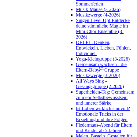
Sommerferien
Musik-Mäuse (3-2026)
Musikzwerge (4-2026)
Singen Level Up! Entdecke
deine stimmliche Magie im
Mini-Chor-Ensemble (3-
2026)
DELFI - Denken,
Entwickeln, Lieben, Fühlen,
Individuell
Yoga-Kleingruppe (3-2026)
Gemeinsam wachsen - die
Eltern-BabyGruppe
Musikzwerge (3-2026)
All Ways Sing -
Gesangsgruppe (2-2026)
Superhelden-Tag: Gemeinsam
zu mehr Selbstbewusstsein
und innerer Stärke
Ist Loben wirklich sinnvoll?
Emotionale Tricks in der
Erziehung und ihre Folgen
Fledermaus-Abend für Eltern
und Kinder ab 5 Jahren
Malen, Basteln, Gestalten für