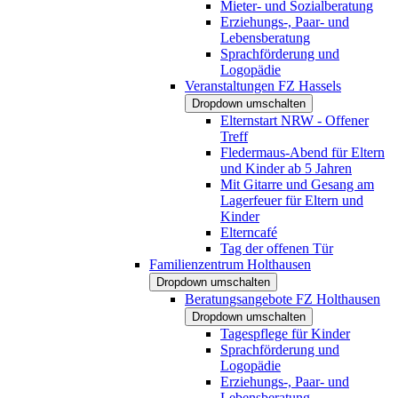
Mieter- und Sozialberatung
Erziehungs-, Paar- und
Lebensberatung
Sprachförderung und
Logopädie
Veranstaltungen FZ Hassels
Dropdown umschalten
Elternstart NRW - Offener
Treff
Fledermaus-Abend für Eltern
und Kinder ab 5 Jahren
Mit Gitarre und Gesang am
Lagerfeuer für Eltern und
Kinder
Elterncafé
Tag der offenen Tür
Familienzentrum Holthausen
Dropdown umschalten
Beratungsangebote FZ Holthausen
Dropdown umschalten
Tagespflege für Kinder
Sprachförderung und
Logopädie
Erziehungs-, Paar- und
Lebensberatung