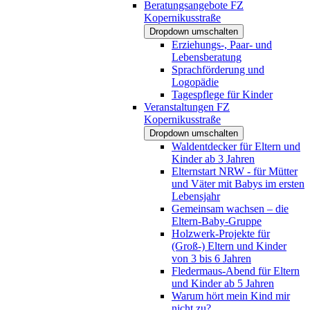
Beratungsangebote FZ
Kopernikusstraße
Dropdown umschalten
Erziehungs-, Paar- und
Lebensberatung
Sprachförderung und
Logopädie
Tagespflege für Kinder
Veranstaltungen FZ
Kopernikusstraße
Dropdown umschalten
Waldentdecker für Eltern und
Kinder ab 3 Jahren
Elternstart NRW - für Mütter
und Väter mit Babys im ersten
Lebensjahr
Gemeinsam wachsen – die
Eltern-Baby-Gruppe
Holzwerk-Projekte für
(Groß-) Eltern und Kinder
von 3 bis 6 Jahren
Fledermaus-Abend für Eltern
und Kinder ab 5 Jahren
Warum hört mein Kind mir
nicht zu?