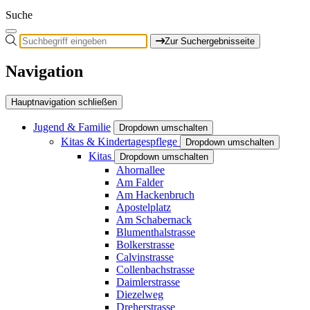
Suche
Zur Suchergebnisseite
Navigation
Hauptnavigation schließen
Jugend & Familie
Dropdown umschalten
Kitas & Kindertagespflege
Dropdown umschalten
Kitas
Dropdown umschalten
Ahornallee
Am Falder
Am Hackenbruch
Apostelplatz
Am Schabernack
Blumenthalstrasse
Bolkerstrasse
Calvinstrasse
Collenbachstrasse
Daimlerstrasse
Diezelweg
Dreherstrasse