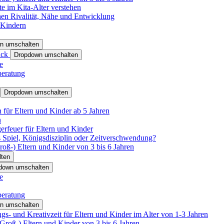
e im Kita-Alter verstehen
hen Rivalität, Nähe und Entwicklung
 Kindern
n umschalten
ack
Dropdown umschalten
e
beratung
Dropdown umschalten
für Eltern und Kinder ab 5 Jahren
n
rfeuer für Eltern und Kinder
 Spiel, Königsdisziplin oder Zeitverschwendung?
oß-) Eltern und Kinder von 3 bis 6 Jahren
ten
down umschalten
e
beratung
n umschalten
s- und Kreativzeit für Eltern und Kinder im Alter von 1-3 Jahren
roß-) Eltern und Kinder von 3 bis 6 Jahren