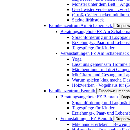
Monster unter dem Bett – Ängst
Geschwister verstehen – zwisc
(Groß-) Väter backen mit ihren
Stadtteilfrühstück
Familienzentrum Am Schabernack
Dropdow
Beratungsangebote FZ Am Schabern
Sprachförderung und Logopädi
Erziehungs-, Paar- und Lebens
Tagespflege für Kinder
Veranstaltungen FZ Am Schabernack
Yoga
Lasst uns gemeinsam Trommeln 
Märchendinner mit drei Gänge
Mit Gitarre und Gesang am Lage
Warum spielen klug macht. Das
Holzwerken - Vogelhaus für (Gr
Familienzentrum Benrath
Dropdown umschal
Beratungsangebote FZ Benrath
Drop
Sprachförderung und Logopädi
Tagespflege für Kinder
Erziehungs-, Paar- und Lebens
Veranstaltungen FZ Benrath
Dropdow
Miteinander erleben – Bewegung
Holzwerken - Drachenbau für (G