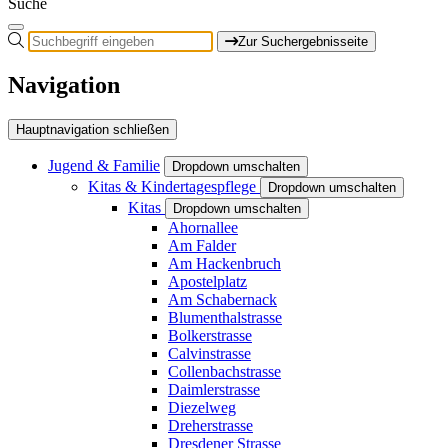
Suche
Zur Suchergebnisseite
Navigation
Hauptnavigation schließen
Jugend & Familie
Dropdown umschalten
Kitas & Kindertagespflege
Dropdown umschalten
Kitas
Dropdown umschalten
Ahornallee
Am Falder
Am Hackenbruch
Apostelplatz
Am Schabernack
Blumenthalstrasse
Bolkerstrasse
Calvinstrasse
Collenbachstrasse
Daimlerstrasse
Diezelweg
Dreherstrasse
Dresdener Strasse