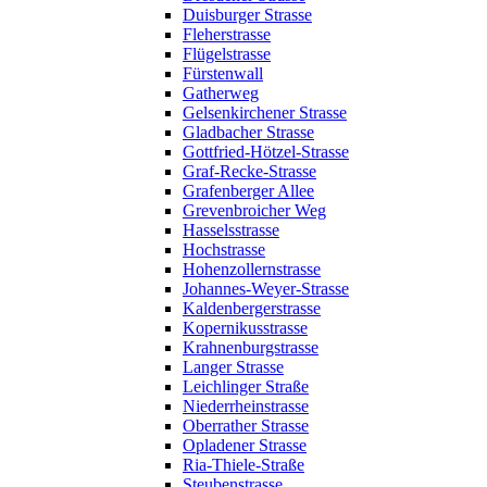
Duisburger Strasse
Fleherstrasse
Flügelstrasse
Fürstenwall
Gatherweg
Gelsenkirchener Strasse
Gladbacher Strasse
Gottfried-Hötzel-Strasse
Graf-Recke-Strasse
Grafenberger Allee
Grevenbroicher Weg
Hasselsstrasse
Hochstrasse
Hohenzollernstrasse
Johannes-Weyer-Strasse
Kaldenbergerstrasse
Kopernikusstrasse
Krahnenburgstrasse
Langer Strasse
Leichlinger Straße
Niederrheinstrasse
Oberrather Strasse
Opladener Strasse
Ria-Thiele-Straße
Steubenstrasse