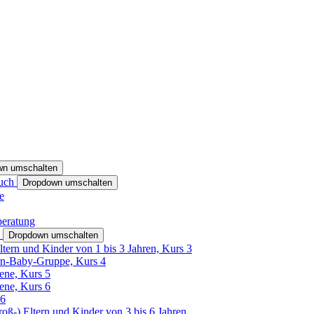
wn umschalten
ruch
Dropdown umschalten
e
beratung
h
Dropdown umschalten
ltern und Kinder von 1 bis 3 Jahren, Kurs 3
rn-Baby-Gruppe, Kurs 4
tene, Kurs 5
tene, Kurs 6
26
Groß-) Eltern und Kinder von 3 bis 6 Jahren