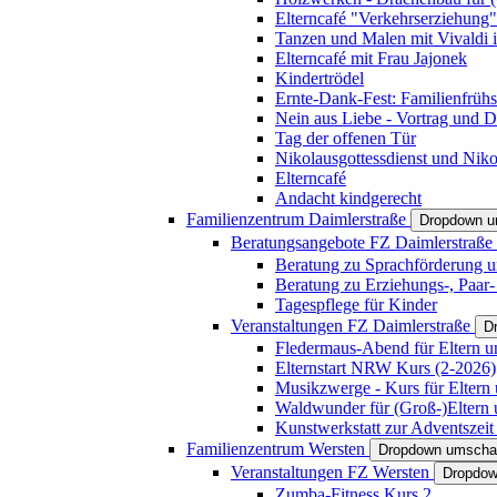
Elterncafé "Verkehrserziehung"
Tanzen und Malen mit Vivaldi in
Elterncafé mit Frau Jajonek
Kindertrödel
Ernte-Dank-Fest: Familienfrühs
Nein aus Liebe - Vortrag und D
Tag der offenen Tür
Nikolausgottessdienst und Niko
Elterncafé
Andacht kindgerecht
Familienzentrum Daimlerstraße
Dropdown u
Beratungsangebote FZ Daimlerstraße
Beratung zu Sprachförderung u
Beratung zu Erziehungs-, Paar
Tagespflege für Kinder
Veranstaltungen FZ Daimlerstraße
D
Fledermaus-Abend für Eltern u
Elternstart NRW Kurs (2-2026)
Musikzwerge - Kurs für Eltern 
Waldwunder für (Groß-)Eltern 
Kunstwerkstatt zur Adventszeit 
Familienzentrum Wersten
Dropdown umscha
Veranstaltungen FZ Wersten
Dropdow
Zumba-Fitness Kurs 2