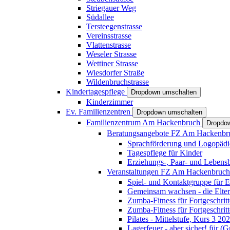
Striegauer Weg
Südallee
Tersteegenstrasse
Vereinsstrasse
Vlattenstrasse
Weseler Strasse
Wettiner Strasse
Wiesdorfer Straße
Wildenbruchstrasse
Kindertagespflege
Dropdown umschalten
Kinderzimmer
Ev. Familienzentren
Dropdown umschalten
Familienzentrum Am Hackenbruch
Dropdo
Beratungsangebote FZ Am Hackenb
Sprachförderung und Logopädi
Tagespflege für Kinder
Erziehungs-, Paar- und Lebens
Veranstaltungen FZ Am Hackenbruc
Spiel- und Kontaktgruppe für E
Gemeinsam wachsen - die Elte
Zumba-Fitness für Fortgeschrit
Zumba-Fitness für Fortgeschrit
Pilates - Mittelstufe, Kurs 3 20
Lagerfeuer - aber sicher! für (