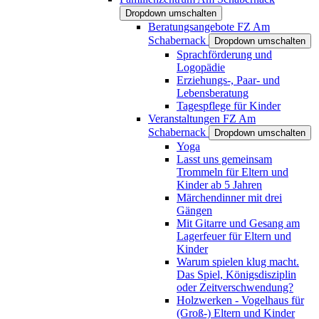
Dropdown umschalten
Beratungsangebote FZ Am
Schabernack
Dropdown umschalten
Sprachförderung und
Logopädie
Erziehungs-, Paar- und
Lebensberatung
Tagespflege für Kinder
Veranstaltungen FZ Am
Schabernack
Dropdown umschalten
Yoga
Lasst uns gemeinsam
Trommeln für Eltern und
Kinder ab 5 Jahren
Märchendinner mit drei
Gängen
Mit Gitarre und Gesang am
Lagerfeuer für Eltern und
Kinder
Warum spielen klug macht.
Das Spiel, Königsdisziplin
oder Zeitverschwendung?
Holzwerken - Vogelhaus für
(Groß-) Eltern und Kinder