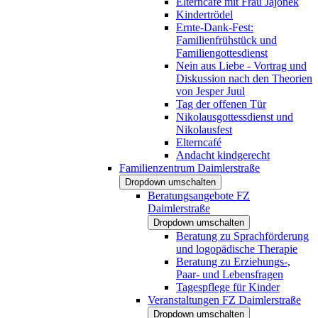
Elterncafé mit Frau Jajonek
Kindertrödel
Ernte-Dank-Fest:
Familienfrühstück und
Familiengottesdienst
Nein aus Liebe - Vortrag und
Diskussion nach den Theorien
von Jesper Juul
Tag der offenen Tür
Nikolausgottessdienst und
Nikolausfest
Elterncafé
Andacht kindgerecht
Familienzentrum Daimlerstraße
Dropdown umschalten
Beratungsangebote FZ
Daimlerstraße
Dropdown umschalten
Beratung zu Sprachförderung
und logopädische Therapie
Beratung zu Erziehungs-,
Paar- und Lebensfragen
Tagespflege für Kinder
Veranstaltungen FZ Daimlerstraße
Dropdown umschalten