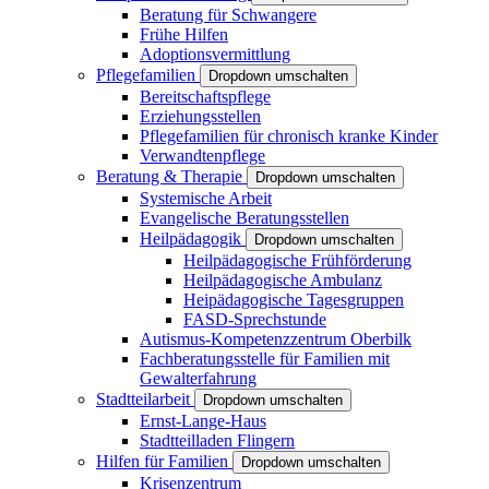
Beratung für Schwangere
Frühe Hilfen
Adoptionsvermittlung
Pflegefamilien
Dropdown umschalten
Bereitschaftspflege
Erziehungsstellen
Pflegefamilien für chronisch kranke Kinder
Verwandtenpflege
Beratung & Therapie
Dropdown umschalten
Systemische Arbeit
Evangelische Beratungsstellen
Heilpädagogik
Dropdown umschalten
Heilpädagogische Frühförderung
Heilpädagogische Ambulanz
Heipädagogische Tagesgruppen
FASD-Sprechstunde
Autismus-Kompetenzzentrum Oberbilk
Fachberatungsstelle für Familien mit
Gewalterfahrung
Stadtteilarbeit
Dropdown umschalten
Ernst-Lange-Haus
Stadtteilladen Flingern
Hilfen für Familien
Dropdown umschalten
Krisenzentrum