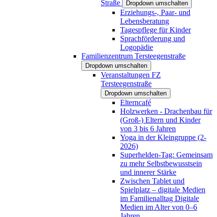
Straße
Dropdown umschalten
Erziehungs-, Paar- und
Lebensberatung
Tagespflege für Kinder
Sprachförderung und
Logopädie
Familienzentrum Tersteegenstraße
Dropdown umschalten
Veranstaltungen FZ
Tersteegenstraße
Dropdown umschalten
Elterncafé
Holzwerken - Drachenbau für
(Groß-) Eltern und Kinder
von 3 bis 6 Jahren
Yoga in der Kleingruppe (2-
2026)
Superhelden-Tag: Gemeinsam
zu mehr Selbstbewusstsein
und innerer Stärke
Zwischen Tablet und
Spielplatz – digitale Medien
im Familienalltag Digitale
Medien im Alter von 0–6
Jahren