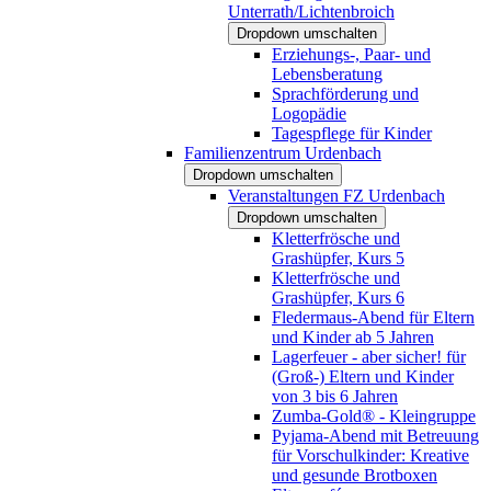
Unterrath/Lichtenbroich
Dropdown umschalten
Erziehungs-, Paar- und
Lebensberatung
Sprachförderung und
Logopädie
Tagespflege für Kinder
Familienzentrum Urdenbach
Dropdown umschalten
Veranstaltungen FZ Urdenbach
Dropdown umschalten
Kletterfrösche und
Grashüpfer, Kurs 5
Kletterfrösche und
Grashüpfer, Kurs 6
Fledermaus-Abend für Eltern
und Kinder ab 5 Jahren
Lagerfeuer - aber sicher! für
(Groß-) Eltern und Kinder
von 3 bis 6 Jahren
Zumba-Gold® - Kleingruppe
Pyjama-Abend mit Betreuung
für Vorschulkinder: Kreative
und gesunde Brotboxen