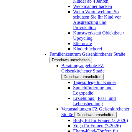
Kinder ab 4 Jahren
Weckmänner backen
Wenn Worte wehtun: So
schützen Sie Ihr Kind vor
Ausgrenzung und
Provokation
Kunstwerkstatt Objektbau /
Upcycling
Elterncafé
Kinderbücherei
Familienzentrum Gelsenkirchener Straße
Dropdown umschalten
Beratungsangebote FZ
Gelsenkirchener Straße
Dropdown umschalten
Tagespflege für Kinder
Sprachförderung und
Logopädie
Erziehungs-, Paar- und
Lebensberatung
Veranstaltungen FZ Gelsenkirchener
Straße
Dropdown umschalten
Body-Fit für Frauen (3-2026)
Yoga für Frauen (3-2026)
Eltern-Kind-Töpfern für