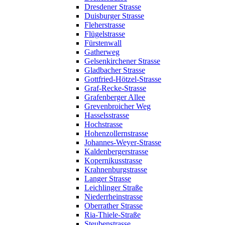
Dresdener Strasse
Duisburger Strasse
Fleherstrasse
Flügelstrasse
Fürstenwall
Gatherweg
Gelsenkirchener Strasse
Gladbacher Strasse
Gottfried-Hötzel-Strasse
Graf-Recke-Strasse
Grafenberger Allee
Grevenbroicher Weg
Hasselsstrasse
Hochstrasse
Hohenzollernstrasse
Johannes-Weyer-Strasse
Kaldenbergerstrasse
Kopernikusstrasse
Krahnenburgstrasse
Langer Strasse
Leichlinger Straße
Niederrheinstrasse
Oberrather Strasse
Ria-Thiele-Straße
Steubenstrasse