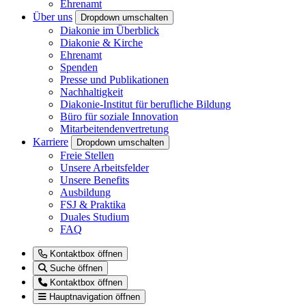
Ehrenamt
Über uns
Dropdown umschalten
Diakonie im Überblick
Diakonie & Kirche
Ehrenamt
Spenden
Presse und Publikationen
Nachhaltigkeit
Diakonie-Institut für berufliche Bildung
Büro für soziale Innovation
Mitarbeitendenvertretung
Karriere
Dropdown umschalten
Freie Stellen
Unsere Arbeitsfelder
Unsere Benefits
Ausbildung
FSJ & Praktika
Duales Studium
FAQ
Kontaktbox öffnen
Suche öffnen
Kontaktbox öffnen
Hauptnavigation öffnen