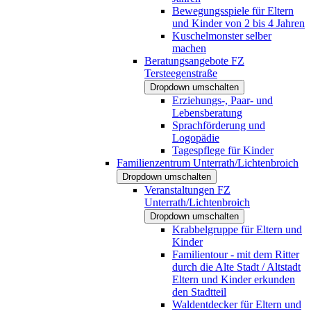
Bewegungsspiele für Eltern
und Kinder von 2 bis 4 Jahren
Kuschelmonster selber
machen
Beratungsangebote FZ
Tersteegenstraße
Dropdown umschalten
Erziehungs-, Paar- und
Lebensberatung
Sprachförderung und
Logopädie
Tagespflege für Kinder
Familienzentrum Unterrath/Lichtenbroich
Dropdown umschalten
Veranstaltungen FZ
Unterrath/Lichtenbroich
Dropdown umschalten
Krabbelgruppe für Eltern und
Kinder
Familientour - mit dem Ritter
durch die Alte Stadt / Altstadt
Eltern und Kinder erkunden
den Stadtteil
Waldentdecker für Eltern und