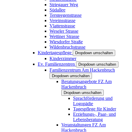
Striegauer Weg
Südallee
Tersteegenstrasse
Vereinsstrasse
Vlattenstrasse
Weseler Strasse
Wettiner Strasse
Wiesdorfer Straße
Wildenbruchstrasse
Kindertagespflege
Dropdown umschalten
Kinderzimmer
Ev. Familienzentren
Dropdown umschalten
Familienzentrum Am Hackenbruch
Dropdown umschalten
Beratungsangebote FZ Am
Hackenbruch
Dropdown umschalten
Sprachförderung und
Logopädie
Tagespflege für Kinder
Erziehungs-, Paar- und
Lebensberatung
Veranstaltungen FZ Am
Hackenbruch