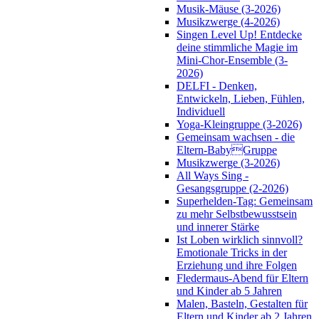
Musik-Mäuse (3-2026)
Musikzwerge (4-2026)
Singen Level Up! Entdecke
deine stimmliche Magie im
Mini-Chor-Ensemble (3-
2026)
DELFI - Denken,
Entwickeln, Lieben, Fühlen,
Individuell
Yoga-Kleingruppe (3-2026)
Gemeinsam wachsen - die
Eltern-BabyGruppe
Musikzwerge (3-2026)
All Ways Sing -
Gesangsgruppe (2-2026)
Superhelden-Tag: Gemeinsam
zu mehr Selbstbewusstsein
und innerer Stärke
Ist Loben wirklich sinnvoll?
Emotionale Tricks in der
Erziehung und ihre Folgen
Fledermaus-Abend für Eltern
und Kinder ab 5 Jahren
Malen, Basteln, Gestalten für
Eltern und Kinder ab 2 Jahren