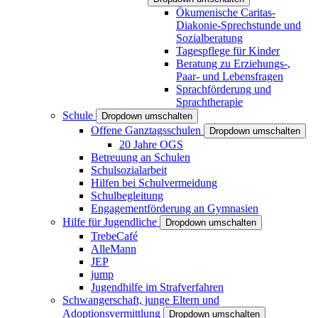
Ökumenische Caritas-
Diakonie-Sprechstunde und
Sozialberatung
Tagespflege für Kinder
Beratung zu Erziehungs-,
Paar- und Lebensfragen
Sprachförderung und
Sprachtherapie
Schule
Dropdown umschalten
Offene Ganztagsschulen
Dropdown umschalten
20 Jahre OGS
Betreuung an Schulen
Schulsozialarbeit
Hilfen bei Schulvermeidung
Schulbegleitung
Engagementförderung an Gymnasien
Hilfe für Jugendliche
Dropdown umschalten
TrebeCafé
AlleMann
JEP
jump
Jugendhilfe im Strafverfahren
Schwangerschaft, junge Eltern und
Adoptionsvermittlung
Dropdown umschalten