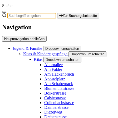
Suche
Zur Suchergebnisseite
Navigation
Hauptnavigation schließen
Jugend & Familie
Dropdown umschalten
Kitas & Kindertagespflege
Dropdown umschalten
Kitas
Dropdown umschalten
Ahornallee
Am Falder
Am Hackenbruch
Apostelplatz
Am Schabernack
Blumenthalstrasse
Bolkerstrasse
Calvinstrasse
Collenbachstrasse
Daimlerstrasse
Diezelweg
Dreherstrasse