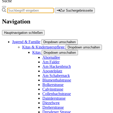
Suche
Zur Suchergebnisseite
Navigation
Hauptnavigation schließen
Jugend & Familie
Dropdown umschalten
Kitas & Kindertagespflege
Dropdown umschalten
Kitas
Dropdown umschalten
Ahornallee
Am Falder
Am Hackenbruch
Apostelplatz
Am Schabernack
Blumenthalstrasse
Bolkerstrasse
Calvinstrasse
Collenbachstrasse
Daimlerstrasse
Diezelweg
Dreherstrasse
Dresdener Strasse