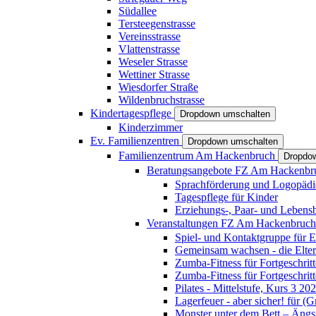
Südallee
Tersteegenstrasse
Vereinsstrasse
Vlattenstrasse
Weseler Strasse
Wettiner Strasse
Wiesdorfer Straße
Wildenbruchstrasse
Kindertagespflege
Dropdown umschalten
Kinderzimmer
Ev. Familienzentren
Dropdown umschalten
Familienzentrum Am Hackenbruch
Dropdo
Beratungsangebote FZ Am Hackenb
Sprachförderung und Logopädi
Tagespflege für Kinder
Erziehungs-, Paar- und Lebens
Veranstaltungen FZ Am Hackenbruc
Spiel- und Kontaktgruppe für E
Gemeinsam wachsen - die Elte
Zumba-Fitness für Fortgeschrit
Zumba-Fitness für Fortgeschrit
Pilates - Mittelstufe, Kurs 3 20
Lagerfeuer - aber sicher! für (
Monster unter dem Bett – Ängst