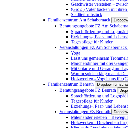
Geschwister verstehen – zwisc
(Groß-) Väter backen mit ihren
Stadtteilfrühstück
Familienzentrum Am Schabernack
Dropdow
Beratungsangebote FZ Am Schabern
Sprachförderung und Logopädi
Erziehungs-, Paar- und Lebens
Tagespflege für Kinder
Veranstaltungen FZ Am Schabernack
Yoga
Lasst uns gemeinsam Trommeln 
Märchendinner mit drei Gänge
Mit Gitarre und Gesang am Lage
Warum spielen klug macht. Das
Holzwerken - Vogelhaus für (Gr
Familienzentrum Benrath
Dropdown umschal
Beratungsangebote FZ Benrath
Drop
Sprachförderung und Logopädi
Tagespflege für Kinder
Erziehungs-, Paar- und Lebens
Veranstaltungen FZ Benrath
Dropdow
Miteinander erleben – Bewegung
Holzwerken - Drachenbau für (G
Elterncafé "Verkehrserziehung"