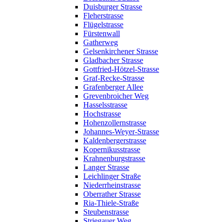
Duisburger Strasse
Fleherstrasse
Flügelstrasse
Fürstenwall
Gatherweg
Gelsenkirchener Strasse
Gladbacher Strasse
Gottfried-Hötzel-Strasse
Graf-Recke-Strasse
Grafenberger Allee
Grevenbroicher Weg
Hasselsstrasse
Hochstrasse
Hohenzollernstrasse
Johannes-Weyer-Strasse
Kaldenbergerstrasse
Kopernikusstrasse
Krahnenburgstrasse
Langer Strasse
Leichlinger Straße
Niederrheinstrasse
Oberrather Strasse
Ria-Thiele-Straße
Steubenstrasse
Striegauer Weg