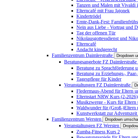
Tanzen und Malen mit Vivaldi in
Elterncafé mit Frau Jajonek
Kindertrödel
Ernte-Dank-Fest: Familienfrühs
Nein aus Liebe - Vortrag und D
Tag der offenen Tür
Nikolausgottessdienst und Niko
Elterncafé
Andacht kindgerecht
Familienzentrum Daimlerstraße
Dropdown u
Beratungsangebote FZ Daimlerstraße
Beratung zu Sprachförderung u
Beratung zu Erziehungs-, Paar
Tagespflege für Kinder
Veranstaltungen FZ Daimlerstraße
D
Fledermaus-Abend für Eltern u
Elternstart NRW Kurs (2-2026)
Musikzwerge - Kurs für Eltern 
Waldwunder für (Groß-)Eltern 
Kunstwerkstatt zur Adventszeit 
Familienzentrum Wersten
Dropdown umscha
Veranstaltungen FZ Wersten
Dropdow
Zumba-Fitness Kurs 2
Bewegungsspiele für Eltern un