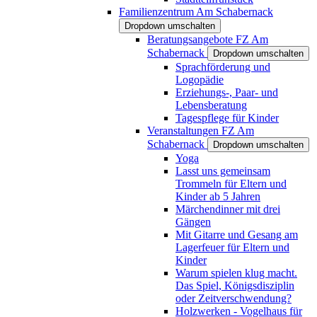
Familienzentrum Am Schabernack
Dropdown umschalten
Beratungsangebote FZ Am
Schabernack
Dropdown umschalten
Sprachförderung und
Logopädie
Erziehungs-, Paar- und
Lebensberatung
Tagespflege für Kinder
Veranstaltungen FZ Am
Schabernack
Dropdown umschalten
Yoga
Lasst uns gemeinsam
Trommeln für Eltern und
Kinder ab 5 Jahren
Märchendinner mit drei
Gängen
Mit Gitarre und Gesang am
Lagerfeuer für Eltern und
Kinder
Warum spielen klug macht.
Das Spiel, Königsdisziplin
oder Zeitverschwendung?
Holzwerken - Vogelhaus für