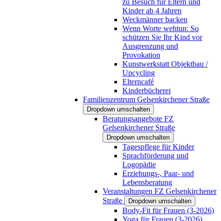
zu Besuch für Eltern und
Kinder ab 4 Jahren
Weckmänner backen
Wenn Worte wehtun: So
schützen Sie Ihr Kind vor
Ausgrenzung und
Provokation
Kunstwerkstatt Objektbau /
Upcycling
Elterncafé
Kinderbücherei
Familienzentrum Gelsenkirchener Straße
Dropdown umschalten
Beratungsangebote FZ
Gelsenkirchener Straße
Dropdown umschalten
Tagespflege für Kinder
Sprachförderung und
Logopädie
Erziehungs-, Paar- und
Lebensberatung
Veranstaltungen FZ Gelsenkirchener
Straße
Dropdown umschalten
Body-Fit für Frauen (3-2026)
Yoga für Frauen (3-2026)