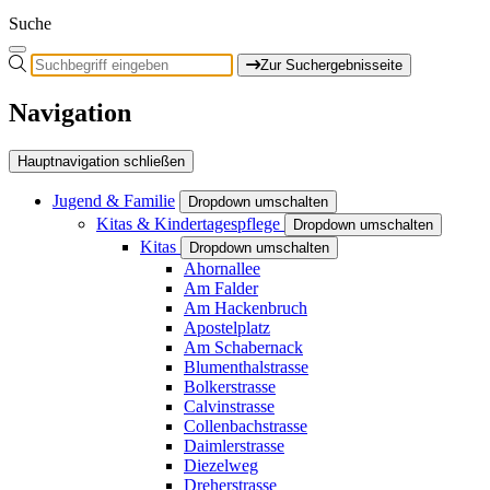
Suche
Zur Suchergebnisseite
Navigation
Hauptnavigation schließen
Jugend & Familie
Dropdown umschalten
Kitas & Kindertagespflege
Dropdown umschalten
Kitas
Dropdown umschalten
Ahornallee
Am Falder
Am Hackenbruch
Apostelplatz
Am Schabernack
Blumenthalstrasse
Bolkerstrasse
Calvinstrasse
Collenbachstrasse
Daimlerstrasse
Diezelweg
Dreherstrasse