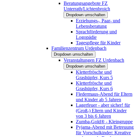
Beratungsangebote FZ
Unterrath/Lichtenbroich
Dropdown umschalten
Erziehungs-, Paar- und
Lebensberatung
Sprachförderung und
Logopädie
Tagespflege für Kinder
Familienzentrum Urdenbach
Dropdown umschalten
Veranstaltungen FZ Urdenbach
Dropdown umschalten
Kletterfrösche und
Grashüpfer, Kurs 5
Kletterfrösche und
Grashüpfer, Kurs 6
Fledermaus-Abend für Eltern
und Kinder ab 5 Jahren
Lagerfeuer - aber sicher! für
(Groß-) Eltern und Kinder
von 3 bis 6 Jahren
Zumba-Gold® - Kleingruppe
Pyjama-Abend mit Betreuung
für Vorschulkinder: Kreative