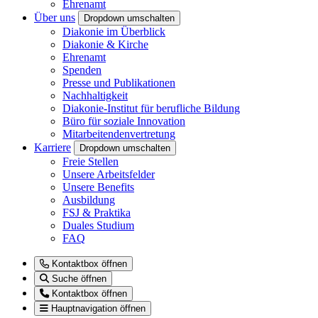
Ehrenamt
Über uns
Dropdown umschalten
Diakonie im Überblick
Diakonie & Kirche
Ehrenamt
Spenden
Presse und Publikationen
Nachhaltigkeit
Diakonie-Institut für berufliche Bildung
Büro für soziale Innovation
Mitarbeitendenvertretung
Karriere
Dropdown umschalten
Freie Stellen
Unsere Arbeitsfelder
Unsere Benefits
Ausbildung
FSJ & Praktika
Duales Studium
FAQ
Kontaktbox öffnen
Suche öffnen
Kontaktbox öffnen
Hauptnavigation öffnen