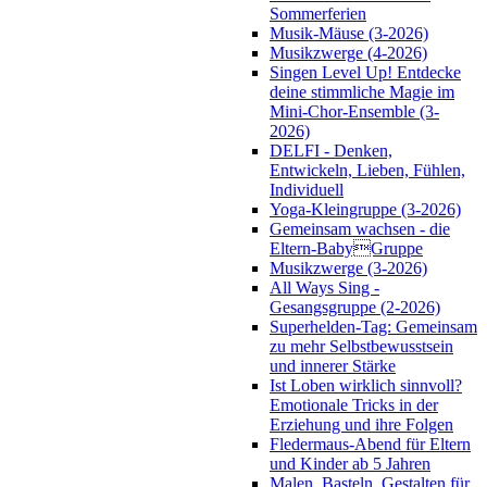
Sommerferien
Musik-Mäuse (3-2026)
Musikzwerge (4-2026)
Singen Level Up! Entdecke
deine stimmliche Magie im
Mini-Chor-Ensemble (3-
2026)
DELFI - Denken,
Entwickeln, Lieben, Fühlen,
Individuell
Yoga-Kleingruppe (3-2026)
Gemeinsam wachsen - die
Eltern-BabyGruppe
Musikzwerge (3-2026)
All Ways Sing -
Gesangsgruppe (2-2026)
Superhelden-Tag: Gemeinsam
zu mehr Selbstbewusstsein
und innerer Stärke
Ist Loben wirklich sinnvoll?
Emotionale Tricks in der
Erziehung und ihre Folgen
Fledermaus-Abend für Eltern
und Kinder ab 5 Jahren
Malen, Basteln, Gestalten für