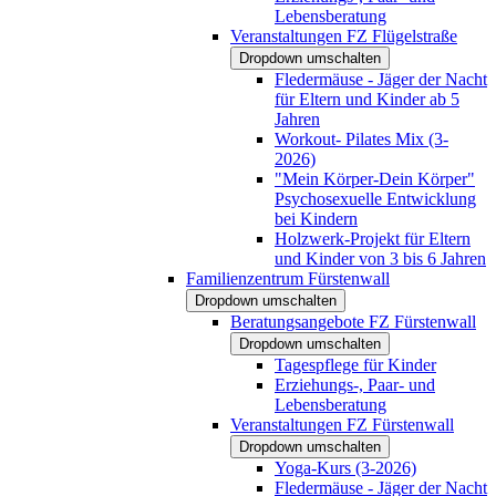
Lebensberatung
Veranstaltungen FZ Flügelstraße
Dropdown umschalten
Fledermäuse - Jäger der Nacht
für Eltern und Kinder ab 5
Jahren
Workout- Pilates Mix (3-
2026)
"Mein Körper-Dein Körper"
Psychosexuelle Entwicklung
bei Kindern
Holzwerk-Projekt für Eltern
und Kinder von 3 bis 6 Jahren
Familienzentrum Fürstenwall
Dropdown umschalten
Beratungsangebote FZ Fürstenwall
Dropdown umschalten
Tagespflege für Kinder
Erziehungs-, Paar- und
Lebensberatung
Veranstaltungen FZ Fürstenwall
Dropdown umschalten
Yoga-Kurs (3-2026)
Fledermäuse - Jäger der Nacht