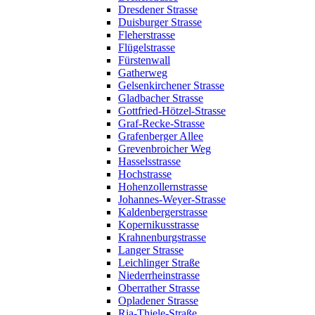
Dresdener Strasse
Duisburger Strasse
Fleherstrasse
Flügelstrasse
Fürstenwall
Gatherweg
Gelsenkirchener Strasse
Gladbacher Strasse
Gottfried-Hötzel-Strasse
Graf-Recke-Strasse
Grafenberger Allee
Grevenbroicher Weg
Hasselsstrasse
Hochstrasse
Hohenzollernstrasse
Johannes-Weyer-Strasse
Kaldenbergerstrasse
Kopernikusstrasse
Krahnenburgstrasse
Langer Strasse
Leichlinger Straße
Niederrheinstrasse
Oberrather Strasse
Opladener Strasse
Ria-Thiele-Straße