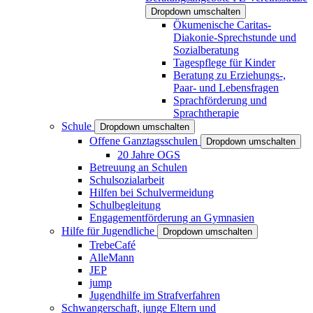
Dropdown umschalten
Ökumenische Caritas-
Diakonie-Sprechstunde und
Sozialberatung
Tagespflege für Kinder
Beratung zu Erziehungs-,
Paar- und Lebensfragen
Sprachförderung und
Sprachtherapie
Schule
Dropdown umschalten
Offene Ganztagsschulen
Dropdown umschalten
20 Jahre OGS
Betreuung an Schulen
Schulsozialarbeit
Hilfen bei Schulvermeidung
Schulbegleitung
Engagementförderung an Gymnasien
Hilfe für Jugendliche
Dropdown umschalten
TrebeCafé
AlleMann
JEP
jump
Jugendhilfe im Strafverfahren
Schwangerschaft, junge Eltern und