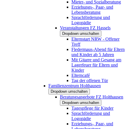
Mieter- und Sozialberatung
Erziehungs-, Paar- und
Lebensberatung
Sprachförderung und
Logopädie
Veranstaltungen FZ Hassels
Dropdown umschalten
Elternstart NRW - Offener
Treff
Fledermaus-Abend für Eltern
und Kinder ab 5 Jahren
Mit Gitarre und Gesang am
Lagerfeuer für Eltern und
Kinder
Elterncafé
Tag der offenen Tür
Familienzentrum Holthausen
Dropdown umschalten
Beratungsangebote FZ Holthausen
Dropdown umschalten
Tagespflege für Kinder
Sprachförderung und
Logopädie
Erziehungs-, Paar- und
Lebensberatung