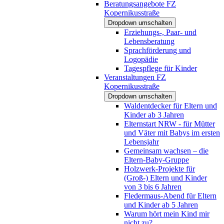
Beratungsangebote FZ
Kopernikusstraße
Dropdown umschalten
Erziehungs-, Paar- und
Lebensberatung
Sprachförderung und
Logopädie
Tagespflege für Kinder
Veranstaltungen FZ
Kopernikusstraße
Dropdown umschalten
Waldentdecker für Eltern und
Kinder ab 3 Jahren
Elternstart NRW - für Mütter
und Väter mit Babys im ersten
Lebensjahr
Gemeinsam wachsen – die
Eltern-Baby-Gruppe
Holzwerk-Projekte für
(Groß-) Eltern und Kinder
von 3 bis 6 Jahren
Fledermaus-Abend für Eltern
und Kinder ab 5 Jahren
Warum hört mein Kind mir
nicht zu?