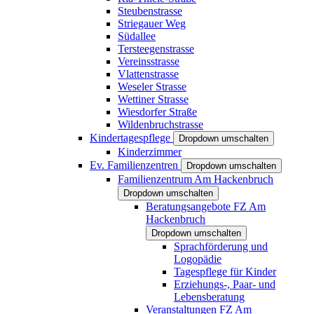
Steubenstrasse
Striegauer Weg
Südallee
Tersteegenstrasse
Vereinsstrasse
Vlattenstrasse
Weseler Strasse
Wettiner Strasse
Wiesdorfer Straße
Wildenbruchstrasse
Kindertagespflege
Dropdown umschalten
Kinderzimmer
Ev. Familienzentren
Dropdown umschalten
Familienzentrum Am Hackenbruch
Dropdown umschalten
Beratungsangebote FZ Am
Hackenbruch
Dropdown umschalten
Sprachförderung und
Logopädie
Tagespflege für Kinder
Erziehungs-, Paar- und
Lebensberatung
Veranstaltungen FZ Am