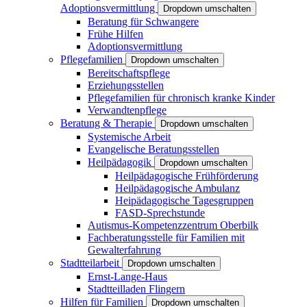
Adoptionsvermittlung
Dropdown umschalten
Beratung für Schwangere
Frühe Hilfen
Adoptionsvermittlung
Pflegefamilien
Dropdown umschalten
Bereitschaftspflege
Erziehungsstellen
Pflegefamilien für chronisch kranke Kinder
Verwandtenpflege
Beratung & Therapie
Dropdown umschalten
Systemische Arbeit
Evangelische Beratungsstellen
Heilpädagogik
Dropdown umschalten
Heilpädagogische Frühförderung
Heilpädagogische Ambulanz
Heipädagogische Tagesgruppen
FASD-Sprechstunde
Autismus-Kompetenzzentrum Oberbilk
Fachberatungsstelle für Familien mit
Gewalterfahrung
Stadtteilarbeit
Dropdown umschalten
Ernst-Lange-Haus
Stadtteilladen Flingern
Hilfen für Familien
Dropdown umschalten