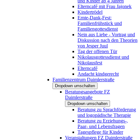
und Kinder ab 4 Jahren
Elterncafé mit Frau Jajonek
Kindertrödel
Ernte-Dank-Fest:
Familienfrühstück und
Familiengottesdienst
Nein aus Liebe - Vortrag und
Diskussion nach den Theorien
von Jesper Juul
Tag der offenen Tür
Nikolausgottessdienst und
Nikolausfest
Elterncafé
Andacht kindgerecht
Familienzentrum Daimlerstraße
Dropdown umschalten
Beratungsangebote FZ
Daimlerstraße
Dropdown umschalten
Beratung zu Sprachförderung
und logopädische Therapie
Beratung zu Erziehungs-,
Paar- und Lebensfragen
Tagespflege für Kinder
Veranstaltungen FZ Daimlerstraße