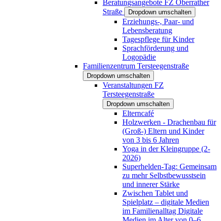
Beratungsangebote FZ Oberrather
Straße
Dropdown umschalten
Erziehungs-, Paar- und
Lebensberatung
Tagespflege für Kinder
Sprachförderung und
Logopädie
Familienzentrum Tersteegenstraße
Dropdown umschalten
Veranstaltungen FZ
Tersteegenstraße
Dropdown umschalten
Elterncafé
Holzwerken - Drachenbau für
(Groß-) Eltern und Kinder
von 3 bis 6 Jahren
Yoga in der Kleingruppe (2-
2026)
Superhelden-Tag: Gemeinsam
zu mehr Selbstbewusstsein
und innerer Stärke
Zwischen Tablet und
Spielplatz – digitale Medien
im Familienalltag Digitale
Medien im Alter von 0–6