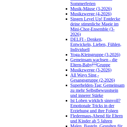
Sommerferien
Musik-Mäuse (3-2026)
Musikzwerge (4-2026)
Singen Level Up! Entdecke
deine stimmliche Magie im
Mini-Chor-Ensemble (3-
2026)
DELFI - Denken,
Entwickeln, Lieben, Fühlen,
Individuell
Yoga-Kleingruppe (3-2026)
Gemeinsam wachsen - die
Eltern-BabyGruppe
Musikzwerge (3-2026)
All Ways Sing -
Gesangsgruppe (2-2026)
Superhelden-Tag: Gemeinsam
zu mehr Selbstbewusstsein
und innerer Stärke
Ist Loben wirklich sinnvoll?
Emotionale Tricks in der
Erziehung und ihre Folgen
Fledermaus-Abend für Eltern
und Kinder ab 5 Jahren
Malen, Basteln, Gestalten für