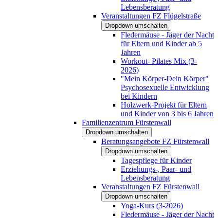
Lebensberatung
Veranstaltungen FZ Flügelstraße
Dropdown umschalten
Fledermäuse - Jäger der Nacht
für Eltern und Kinder ab 5
Jahren
Workout- Pilates Mix (3-
2026)
"Mein Körper-Dein Körper"
Psychosexuelle Entwicklung
bei Kindern
Holzwerk-Projekt für Eltern
und Kinder von 3 bis 6 Jahren
Familienzentrum Fürstenwall
Dropdown umschalten
Beratungsangebote FZ Fürstenwall
Dropdown umschalten
Tagespflege für Kinder
Erziehungs-, Paar- und
Lebensberatung
Veranstaltungen FZ Fürstenwall
Dropdown umschalten
Yoga-Kurs (3-2026)
Fledermäuse - Jäger der Nacht