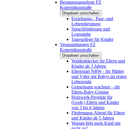
Beratungsangebote FZ
Kopernikusstraße
Dropdown umschalten
Erziehungs-, Paar- und
Lebensberatung
Sprachförderung und
Logopädie
Tagespflege für Kinder
Veranstaltungen FZ
Kopernikusstraße
Dropdown umschalten
Waldentdecker für Eltern und
Kinder ab 3 Jahren
Elternstart NRW - für Mütter
und Väter mit Babys im ersten
Lebensjahr
Gemeinsam wachsen – die
Eltern-Baby-Gruppe
Holzwerk-Projekte für
(Groß-) Eltern und Kinder
von 3 bis 6 Jahren
Fledermaus-Abend für Eltern
und Kinder ab 5 Jahren
Warum hört mein Kind mir
nicht zu?