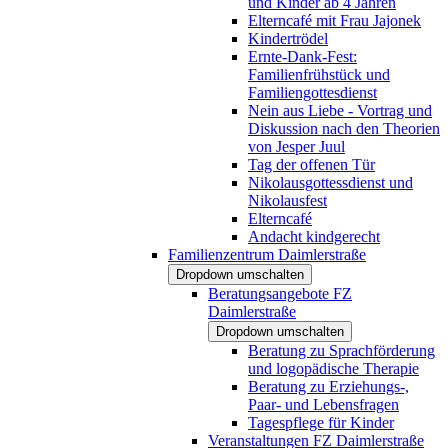
und Kinder ab 4 Jahren
Elterncafé mit Frau Jajonek
Kindertrödel
Ernte-Dank-Fest:
Familienfrühstück und
Familiengottesdienst
Nein aus Liebe - Vortrag und
Diskussion nach den Theorien
von Jesper Juul
Tag der offenen Tür
Nikolausgottessdienst und
Nikolausfest
Elterncafé
Andacht kindgerecht
Familienzentrum Daimlerstraße
Dropdown umschalten
Beratungsangebote FZ
Daimlerstraße
Dropdown umschalten
Beratung zu Sprachförderung
und logopädische Therapie
Beratung zu Erziehungs-,
Paar- und Lebensfragen
Tagespflege für Kinder
Veranstaltungen FZ Daimlerstraße