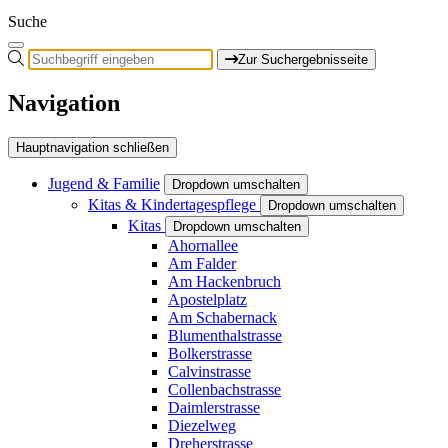
Suche
Zur Suchergebnisseite
Navigation
Hauptnavigation schließen
Jugend & Familie
Dropdown umschalten
Kitas & Kindertagespflege
Dropdown umschalten
Kitas
Dropdown umschalten
Ahornallee
Am Falder
Am Hackenbruch
Apostelplatz
Am Schabernack
Blumenthalstrasse
Bolkerstrasse
Calvinstrasse
Collenbachstrasse
Daimlerstrasse
Diezelweg
Dreherstrasse