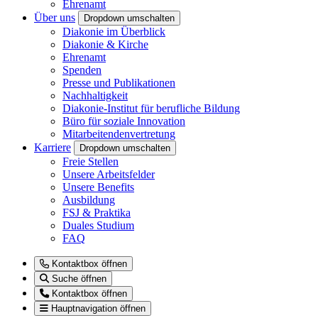
Ehrenamt
Über uns
Dropdown umschalten
Diakonie im Überblick
Diakonie & Kirche
Ehrenamt
Spenden
Presse und Publikationen
Nachhaltigkeit
Diakonie-Institut für berufliche Bildung
Büro für soziale Innovation
Mitarbeitendenvertretung
Karriere
Dropdown umschalten
Freie Stellen
Unsere Arbeitsfelder
Unsere Benefits
Ausbildung
FSJ & Praktika
Duales Studium
FAQ
Kontaktbox öffnen
Suche öffnen
Kontaktbox öffnen
Hauptnavigation öffnen