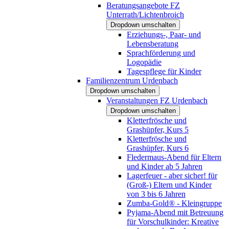
Beratungsangebote FZ
Unterrath/Lichtenbroich
Dropdown umschalten
Erziehungs-, Paar- und
Lebensberatung
Sprachförderung und
Logopädie
Tagespflege für Kinder
Familienzentrum Urdenbach
Dropdown umschalten
Veranstaltungen FZ Urdenbach
Dropdown umschalten
Kletterfrösche und
Grashüpfer, Kurs 5
Kletterfrösche und
Grashüpfer, Kurs 6
Fledermaus-Abend für Eltern
und Kinder ab 5 Jahren
Lagerfeuer - aber sicher! für
(Groß-) Eltern und Kinder
von 3 bis 6 Jahren
Zumba-Gold® - Kleingruppe
Pyjama-Abend mit Betreuung
für Vorschulkinder: Kreative