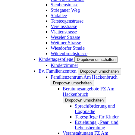
Steubenstrasse
Striegauer Weg
Südallee
Tersteegenstrasse
Vereinsstrasse
Vlattenstrasse
Weseler Strasse
Wettiner Strasse
Wiesdorfer Straße
Wildenbruchstrasse
Kindertagespflege
Dropdown umschalten
Kinderzimmer
Ev. Familienzentren
Dropdown umschalten
Familienzentrum Am Hackenbruch
Dropdown umschalten
Beratungsangebote FZ Am
Hackenbruch
Dropdown umschalten
Sprachförderung und
Logopädie
Tagespflege für Kinder
Erziehungs-, Paar- und
Lebensberatung
Veranstaltungen FZ Am