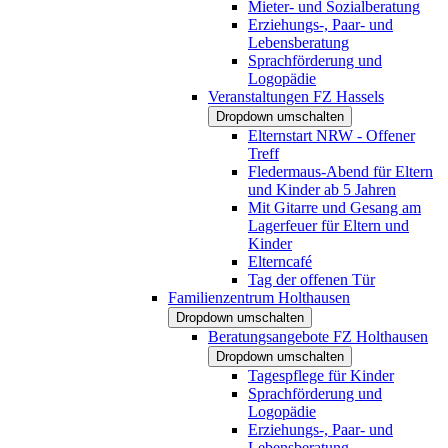
Mieter- und Sozialberatung
Erziehungs-, Paar- und
Lebensberatung
Sprachförderung und
Logopädie
Veranstaltungen FZ Hassels
Dropdown umschalten
Elternstart NRW - Offener
Treff
Fledermaus-Abend für Eltern
und Kinder ab 5 Jahren
Mit Gitarre und Gesang am
Lagerfeuer für Eltern und
Kinder
Elterncafé
Tag der offenen Tür
Familienzentrum Holthausen
Dropdown umschalten
Beratungsangebote FZ Holthausen
Dropdown umschalten
Tagespflege für Kinder
Sprachförderung und
Logopädie
Erziehungs-, Paar- und
Lebensberatung