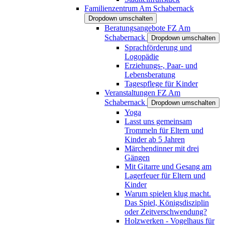
Familienzentrum Am Schabernack
Dropdown umschalten
Beratungsangebote FZ Am
Schabernack
Dropdown umschalten
Sprachförderung und
Logopädie
Erziehungs-, Paar- und
Lebensberatung
Tagespflege für Kinder
Veranstaltungen FZ Am
Schabernack
Dropdown umschalten
Yoga
Lasst uns gemeinsam
Trommeln für Eltern und
Kinder ab 5 Jahren
Märchendinner mit drei
Gängen
Mit Gitarre und Gesang am
Lagerfeuer für Eltern und
Kinder
Warum spielen klug macht.
Das Spiel, Königsdisziplin
oder Zeitverschwendung?
Holzwerken - Vogelhaus für