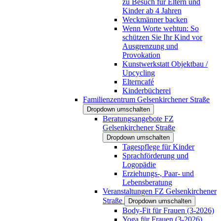
zu Besuch für Eltern und
Kinder ab 4 Jahren
Weckmänner backen
Wenn Worte wehtun: So
schützen Sie Ihr Kind vor
Ausgrenzung und
Provokation
Kunstwerkstatt Objektbau /
Upcycling
Elterncafé
Kinderbücherei
Familienzentrum Gelsenkirchener Straße
Dropdown umschalten
Beratungsangebote FZ
Gelsenkirchener Straße
Dropdown umschalten
Tagespflege für Kinder
Sprachförderung und
Logopädie
Erziehungs-, Paar- und
Lebensberatung
Veranstaltungen FZ Gelsenkirchener
Straße
Dropdown umschalten
Body-Fit für Frauen (3-2026)
Yoga für Frauen (3-2026)