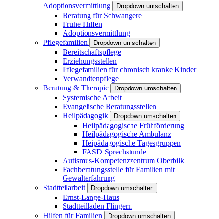
Adoptionsvermittlung
Dropdown umschalten
Beratung für Schwangere
Frühe Hilfen
Adoptionsvermittlung
Pflegefamilien
Dropdown umschalten
Bereitschaftspflege
Erziehungsstellen
Pflegefamilien für chronisch kranke Kinder
Verwandtenpflege
Beratung & Therapie
Dropdown umschalten
Systemische Arbeit
Evangelische Beratungsstellen
Heilpädagogik
Dropdown umschalten
Heilpädagogische Frühförderung
Heilpädagogische Ambulanz
Heipädagogische Tagesgruppen
FASD-Sprechstunde
Autismus-Kompetenzzentrum Oberbilk
Fachberatungsstelle für Familien mit
Gewalterfahrung
Stadtteilarbeit
Dropdown umschalten
Ernst-Lange-Haus
Stadtteilladen Flingern
Hilfen für Familien
Dropdown umschalten