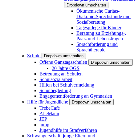
Dropdown umschalten
Ökumenische Caritas-
Diakonie-Sprechstunde und
Sozialberatung
Tagespflege für Kinder
Beratung zu Erziehungs-,
Paar- und Lebensfragen
Sprachförderung und
Sprachtherapie
Schule
Dropdown umschalten
Offene Ganztagsschulen
Dropdown umschalten
20 Jahre OGS
Betreuung an Schulen
Schulsozialarbeit
Hilfen bei Schulvermeidung
Schulbegleitung
Engagementförderung an Gymnasien
Hilfe für Jugendliche
Dropdown umschalten
TrebeCafé
AlleMann
JEP
jump
Jugendhilfe im Strafverfahren
Schwangerschaft, junge Eltern und