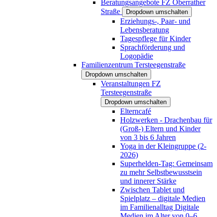
Beratungsangebote FZ Oberrather
Straße
Dropdown umschalten
Erziehungs-, Paar- und
Lebensberatung
Tagespflege für Kinder
Sprachförderung und
Logopädie
Familienzentrum Tersteegenstraße
Dropdown umschalten
Veranstaltungen FZ
Tersteegenstraße
Dropdown umschalten
Elterncafé
Holzwerken - Drachenbau für
(Groß-) Eltern und Kinder
von 3 bis 6 Jahren
Yoga in der Kleingruppe (2-
2026)
Superhelden-Tag: Gemeinsam
zu mehr Selbstbewusstsein
und innerer Stärke
Zwischen Tablet und
Spielplatz – digitale Medien
im Familienalltag Digitale
Medien im Alter von 0–6