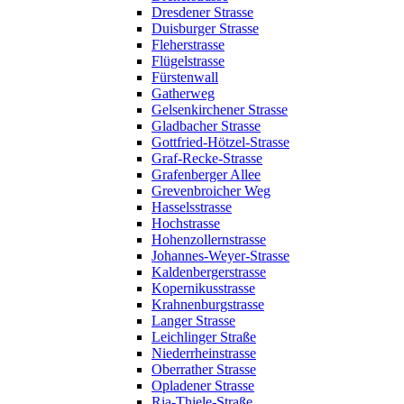
Dresdener Strasse
Duisburger Strasse
Fleherstrasse
Flügelstrasse
Fürstenwall
Gatherweg
Gelsenkirchener Strasse
Gladbacher Strasse
Gottfried-Hötzel-Strasse
Graf-Recke-Strasse
Grafenberger Allee
Grevenbroicher Weg
Hasselsstrasse
Hochstrasse
Hohenzollernstrasse
Johannes-Weyer-Strasse
Kaldenbergerstrasse
Kopernikusstrasse
Krahnenburgstrasse
Langer Strasse
Leichlinger Straße
Niederrheinstrasse
Oberrather Strasse
Opladener Strasse
Ria-Thiele-Straße