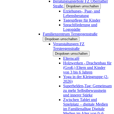
Beratungsangebote FZ Oberrather
Straße
Dropdown umschalten
Erziehungs-, Paar- und
Lebensberatung
Tagespflege für Kinder
Sprachförderung und
Logopädie
Familienzentrum Tersteegenstraße
Dropdown umschalten
Veranstaltungen FZ
Tersteegenstraße
Dropdown umschalten
Elterncafé
Holzwerken - Drachenbau für
(Groß-) Eltern und Kinder
von 3 bis 6 Jahren
Yoga in der Kleingruppe (2-
2026)
Superhelden-Tag: Gemeinsam
zu mehr Selbstbewusstsein
und innerer Stärke
Zwischen Tablet und
Spielplatz – digitale Medien
im Familienalltag Digitale
Medien im Alter von 0–6