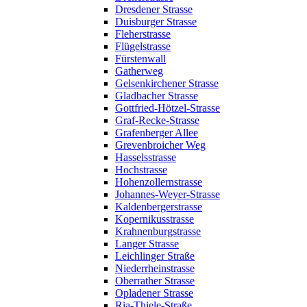
Dresdener Strasse
Duisburger Strasse
Fleherstrasse
Flügelstrasse
Fürstenwall
Gatherweg
Gelsenkirchener Strasse
Gladbacher Strasse
Gottfried-Hötzel-Strasse
Graf-Recke-Strasse
Grafenberger Allee
Grevenbroicher Weg
Hasselsstrasse
Hochstrasse
Hohenzollernstrasse
Johannes-Weyer-Strasse
Kaldenbergerstrasse
Kopernikusstrasse
Krahnenburgstrasse
Langer Strasse
Leichlinger Straße
Niederrheinstrasse
Oberrather Strasse
Opladener Strasse
Ria-Thiele-Straße