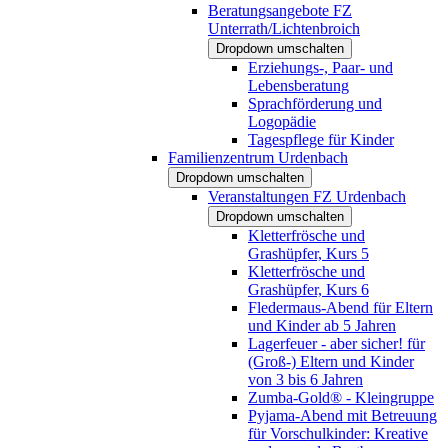
Beratungsangebote FZ
Unterrath/Lichtenbroich
Dropdown umschalten
Erziehungs-, Paar- und
Lebensberatung
Sprachförderung und
Logopädie
Tagespflege für Kinder
Familienzentrum Urdenbach
Dropdown umschalten
Veranstaltungen FZ Urdenbach
Dropdown umschalten
Kletterfrösche und
Grashüpfer, Kurs 5
Kletterfrösche und
Grashüpfer, Kurs 6
Fledermaus-Abend für Eltern
und Kinder ab 5 Jahren
Lagerfeuer - aber sicher! für
(Groß-) Eltern und Kinder
von 3 bis 6 Jahren
Zumba-Gold® - Kleingruppe
Pyjama-Abend mit Betreuung
für Vorschulkinder: Kreative