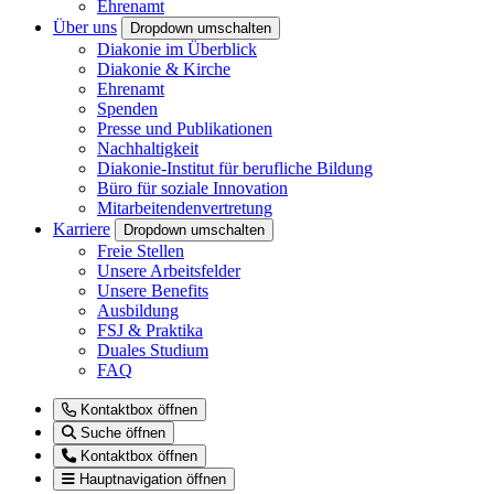
Ehrenamt
Über uns
Dropdown umschalten
Diakonie im Überblick
Diakonie & Kirche
Ehrenamt
Spenden
Presse und Publikationen
Nachhaltigkeit
Diakonie-Institut für berufliche Bildung
Büro für soziale Innovation
Mitarbeitendenvertretung
Karriere
Dropdown umschalten
Freie Stellen
Unsere Arbeitsfelder
Unsere Benefits
Ausbildung
FSJ & Praktika
Duales Studium
FAQ
Kontaktbox öffnen
Suche öffnen
Kontaktbox öffnen
Hauptnavigation öffnen