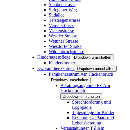
Steubenstrasse
Striegauer Weg
Südallee
Tersteegenstrasse
Vereinsstrasse
Vlattenstrasse
Weseler Strasse
Wettiner Strasse
Wiesdorfer Straße
Wildenbruchstrasse
Kindertagespflege
Dropdown umschalten
Kinderzimmer
Ev. Familienzentren
Dropdown umschalten
Familienzentrum Am Hackenbruch
Dropdown umschalten
Beratungsangebote FZ Am
Hackenbruch
Dropdown umschalten
Sprachförderung und
Logopädie
Tagespflege für Kinder
Erziehungs-, Paar- und
Lebensberatung
Veranstaltungen FZ Am