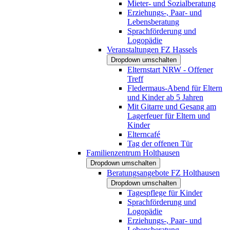
Mieter- und Sozialberatung
Erziehungs-, Paar- und
Lebensberatung
Sprachförderung und
Logopädie
Veranstaltungen FZ Hassels
Dropdown umschalten
Elternstart NRW - Offener
Treff
Fledermaus-Abend für Eltern
und Kinder ab 5 Jahren
Mit Gitarre und Gesang am
Lagerfeuer für Eltern und
Kinder
Elterncafé
Tag der offenen Tür
Familienzentrum Holthausen
Dropdown umschalten
Beratungsangebote FZ Holthausen
Dropdown umschalten
Tagespflege für Kinder
Sprachförderung und
Logopädie
Erziehungs-, Paar- und
Lebensberatung