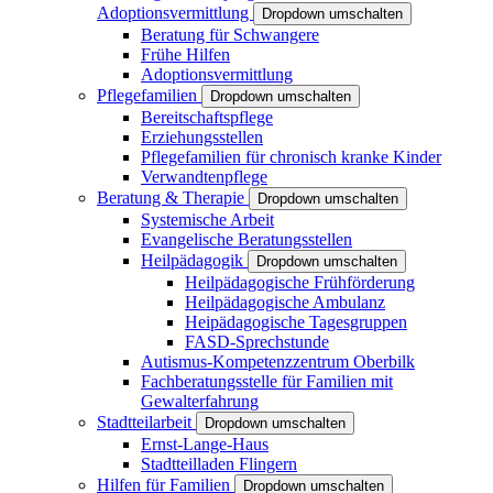
Adoptionsvermittlung
Dropdown umschalten
Beratung für Schwangere
Frühe Hilfen
Adoptionsvermittlung
Pflegefamilien
Dropdown umschalten
Bereitschaftspflege
Erziehungsstellen
Pflegefamilien für chronisch kranke Kinder
Verwandtenpflege
Beratung & Therapie
Dropdown umschalten
Systemische Arbeit
Evangelische Beratungsstellen
Heilpädagogik
Dropdown umschalten
Heilpädagogische Frühförderung
Heilpädagogische Ambulanz
Heipädagogische Tagesgruppen
FASD-Sprechstunde
Autismus-Kompetenzzentrum Oberbilk
Fachberatungsstelle für Familien mit
Gewalterfahrung
Stadtteilarbeit
Dropdown umschalten
Ernst-Lange-Haus
Stadtteilladen Flingern
Hilfen für Familien
Dropdown umschalten