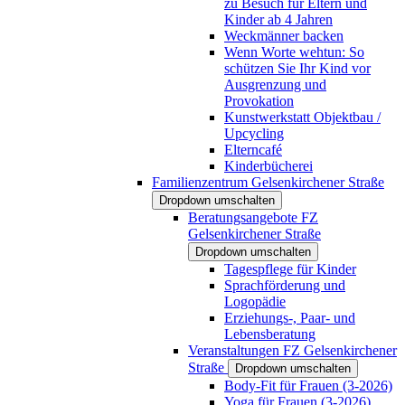
zu Besuch für Eltern und
Kinder ab 4 Jahren
Weckmänner backen
Wenn Worte wehtun: So
schützen Sie Ihr Kind vor
Ausgrenzung und
Provokation
Kunstwerkstatt Objektbau /
Upcycling
Elterncafé
Kinderbücherei
Familienzentrum Gelsenkirchener Straße
Dropdown umschalten
Beratungsangebote FZ
Gelsenkirchener Straße
Dropdown umschalten
Tagespflege für Kinder
Sprachförderung und
Logopädie
Erziehungs-, Paar- und
Lebensberatung
Veranstaltungen FZ Gelsenkirchener
Straße
Dropdown umschalten
Body-Fit für Frauen (3-2026)
Yoga für Frauen (3-2026)