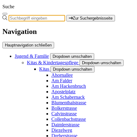
Suche
Zur Suchergebnisseite
Navigation
Hauptnavigation schließen
Jugend & Familie
Dropdown umschalten
Kitas & Kindertagespflege
Dropdown umschalten
Kitas
Dropdown umschalten
Ahornallee
Am Falder
Am Hackenbruch
Apostelplatz
Am Schabernack
Blumenthalstrasse
Bolkerstrasse
Calvinstrasse
Collenbachstrasse
Daimlerstrasse
Diezelweg
Dreherstrasse