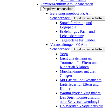
Familienzentrum Am Schabernack
Dropdown umschalten
Beratungsangebote FZ Am
Schabernack
Dropdown umschalten
Sprachförderung und
Logopädie
Erziehungs-, Paar- und
Lebensberatung
Tagespflege für Kinder
Veranstaltungen FZ Am
Schabernack
Dropdown umschalten
Yoga
Lasst uns gemeinsam
Trommeln für Eltern und
Kinder ab 5 Jahren
Märchendinner mit drei
Gängen
Mit Gitarre und Gesang am
Lagerfeuer für Eltern und
Kinder
Warum spielen klug macht.
Das Spiel, Königsdisziplin
oder Zeitverschwendung?
Holzwerken - Vogelhaus für