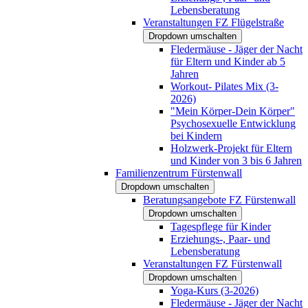
Lebensberatung
Veranstaltungen FZ Flügelstraße
Dropdown umschalten
Fledermäuse - Jäger der Nacht
für Eltern und Kinder ab 5
Jahren
Workout- Pilates Mix (3-
2026)
"Mein Körper-Dein Körper"
Psychosexuelle Entwicklung
bei Kindern
Holzwerk-Projekt für Eltern
und Kinder von 3 bis 6 Jahren
Familienzentrum Fürstenwall
Dropdown umschalten
Beratungsangebote FZ Fürstenwall
Dropdown umschalten
Tagespflege für Kinder
Erziehungs-, Paar- und
Lebensberatung
Veranstaltungen FZ Fürstenwall
Dropdown umschalten
Yoga-Kurs (3-2026)
Fledermäuse - Jäger der Nacht