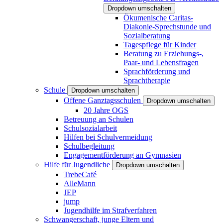
Dropdown umschalten
Ökumenische Caritas-
Diakonie-Sprechstunde und
Sozialberatung
Tagespflege für Kinder
Beratung zu Erziehungs-,
Paar- und Lebensfragen
Sprachförderung und
Sprachtherapie
Schule
Dropdown umschalten
Offene Ganztagsschulen
Dropdown umschalten
20 Jahre OGS
Betreuung an Schulen
Schulsozialarbeit
Hilfen bei Schulvermeidung
Schulbegleitung
Engagementförderung an Gymnasien
Hilfe für Jugendliche
Dropdown umschalten
TrebeCafé
AlleMann
JEP
jump
Jugendhilfe im Strafverfahren
Schwangerschaft, junge Eltern und