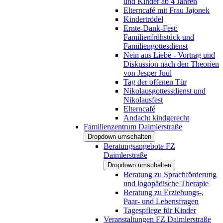
und Kinder ab 4 Jahren
Elterncafé mit Frau Jajonek
Kindertrödel
Ernte-Dank-Fest:
Familienfrühstück und
Familiengottesdienst
Nein aus Liebe - Vortrag und
Diskussion nach den Theorien
von Jesper Juul
Tag der offenen Tür
Nikolausgottessdienst und
Nikolausfest
Elterncafé
Andacht kindgerecht
Familienzentrum Daimlerstraße
Dropdown umschalten
Beratungsangebote FZ
Daimlerstraße
Dropdown umschalten
Beratung zu Sprachförderung
und logopädische Therapie
Beratung zu Erziehungs-,
Paar- und Lebensfragen
Tagespflege für Kinder
Veranstaltungen FZ Daimlerstraße