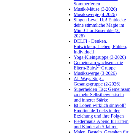
Sommerferien
Musik-Mäuse (3-2026)
Musikzwerge (4-2026)
Singen Level Up! Entdecke
deine stimmliche Magie im
Mini-Chor-Ensemble (3-
2026)
DELFI - Denken,
Entwickeln, Lieben, Fühlen,
Individuell
Yoga-Kleingruppe (3-2026)
Gemeinsam wachsen - die
Eltern-BabyGruppe
Musikzwerge (3-2026)
All Ways Sing -
Gesangsgruppe (2-2026)
Superhelden-Tag: Gemeinsam
zu mehr Selbstbewusstsein
und innerer Stärke
Ist Loben wirklich sinnvoll?
Emotionale Tricks in der
Erziehung und ihre Folgen
Fledermaus-Abend für Eltern
und Kinder ab 5 Jahren
Malen, Basteln, Gestalten für