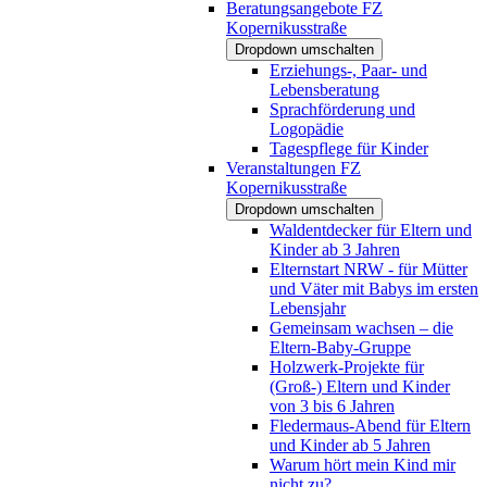
Beratungsangebote FZ
Kopernikusstraße
Dropdown umschalten
Erziehungs-, Paar- und
Lebensberatung
Sprachförderung und
Logopädie
Tagespflege für Kinder
Veranstaltungen FZ
Kopernikusstraße
Dropdown umschalten
Waldentdecker für Eltern und
Kinder ab 3 Jahren
Elternstart NRW - für Mütter
und Väter mit Babys im ersten
Lebensjahr
Gemeinsam wachsen – die
Eltern-Baby-Gruppe
Holzwerk-Projekte für
(Groß-) Eltern und Kinder
von 3 bis 6 Jahren
Fledermaus-Abend für Eltern
und Kinder ab 5 Jahren
Warum hört mein Kind mir
nicht zu?