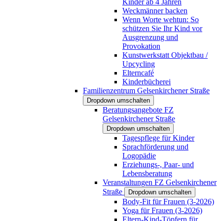
Kinder ab 4 Jahren
Weckmänner backen
Wenn Worte wehtun: So
schützen Sie Ihr Kind vor
Ausgrenzung und
Provokation
Kunstwerkstatt Objektbau /
Upcycling
Elterncafé
Kinderbücherei
Familienzentrum Gelsenkirchener Straße
Dropdown umschalten
Beratungsangebote FZ
Gelsenkirchener Straße
Dropdown umschalten
Tagespflege für Kinder
Sprachförderung und
Logopädie
Erziehungs-, Paar- und
Lebensberatung
Veranstaltungen FZ Gelsenkirchener
Straße
Dropdown umschalten
Body-Fit für Frauen (3-2026)
Yoga für Frauen (3-2026)
Eltern-Kind-Töpfern für