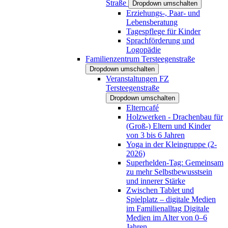
Straße
Dropdown umschalten
Erziehungs-, Paar- und
Lebensberatung
Tagespflege für Kinder
Sprachförderung und
Logopädie
Familienzentrum Tersteegenstraße
Dropdown umschalten
Veranstaltungen FZ
Tersteegenstraße
Dropdown umschalten
Elterncafé
Holzwerken - Drachenbau für
(Groß-) Eltern und Kinder
von 3 bis 6 Jahren
Yoga in der Kleingruppe (2-
2026)
Superhelden-Tag: Gemeinsam
zu mehr Selbstbewusstsein
und innerer Stärke
Zwischen Tablet und
Spielplatz – digitale Medien
im Familienalltag Digitale
Medien im Alter von 0–6
Jahren