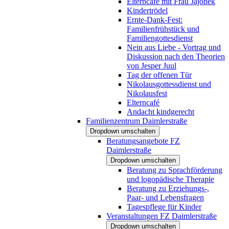
Elterncafé mit Frau Jajonek
Kindertrödel
Ernte-Dank-Fest:
Familienfrühstück und
Familiengottesdienst
Nein aus Liebe - Vortrag und
Diskussion nach den Theorien
von Jesper Juul
Tag der offenen Tür
Nikolausgottessdienst und
Nikolausfest
Elterncafé
Andacht kindgerecht
Familienzentrum Daimlerstraße
Dropdown umschalten
Beratungsangebote FZ
Daimlerstraße
Dropdown umschalten
Beratung zu Sprachförderung
und logopädische Therapie
Beratung zu Erziehungs-,
Paar- und Lebensfragen
Tagespflege für Kinder
Veranstaltungen FZ Daimlerstraße
Dropdown umschalten