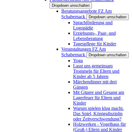
Dropdown umschalten
Beratungsangebote FZ Am
Schabernack
Dropdown umschalten
Sprachförderung und
Logopädie
Erziehungs-, Paar- und
Lebensberatung
Tagespflege für Kinder
Veranstaltungen FZ Am
Schabernack
Dropdown umschalten
Yoga
Lasst uns gemeinsam
Trommeln für Eltern und
Kinder ab 5 Jahren
Märchendinner mit drei
Gängen
Mit Gitarre und Gesang am
Lagerfeuer für Eltern und
Kinder
Warum spielen klug macht.
Das Spiel, Königsdisziplin
oder Zeitverschwendung?
Holzwerken - Vogelhaus für
(Groß-) Eltern und Kinder