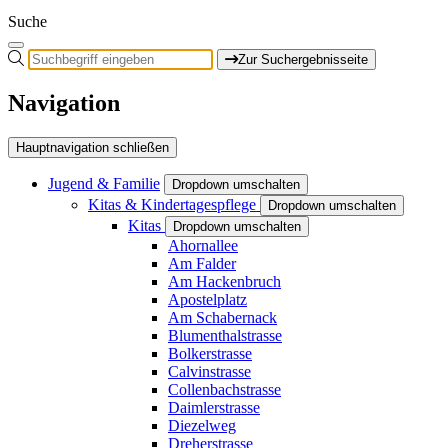
Suche
Zur Suchergebnisseite
Navigation
Hauptnavigation schließen
Jugend & Familie
Dropdown umschalten
Kitas & Kindertagespflege
Dropdown umschalten
Kitas
Dropdown umschalten
Ahornallee
Am Falder
Am Hackenbruch
Apostelplatz
Am Schabernack
Blumenthalstrasse
Bolkerstrasse
Calvinstrasse
Collenbachstrasse
Daimlerstrasse
Diezelweg
Dreherstrasse