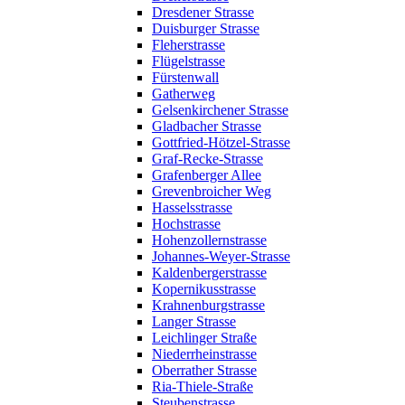
Dresdener Strasse
Duisburger Strasse
Fleherstrasse
Flügelstrasse
Fürstenwall
Gatherweg
Gelsenkirchener Strasse
Gladbacher Strasse
Gottfried-Hötzel-Strasse
Graf-Recke-Strasse
Grafenberger Allee
Grevenbroicher Weg
Hasselsstrasse
Hochstrasse
Hohenzollernstrasse
Johannes-Weyer-Strasse
Kaldenbergerstrasse
Kopernikusstrasse
Krahnenburgstrasse
Langer Strasse
Leichlinger Straße
Niederrheinstrasse
Oberrather Strasse
Ria-Thiele-Straße
Steubenstrasse