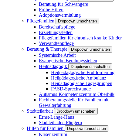
Beratung für Schwangere
Frühe Hilfen
Adoptionsvermittlung
Pflegefamilien
Dropdown umschalten
Bereitschaftspflege
Erziehungsstellen
Pflegefamilien für chronisch kranke Kinder
Verwandtenpflege
Beratung & Therapie
Dropdown umschalten
Systemische Arbeit
Evangelische Beratungsstellen
Heilpädagogik
Dropdown umschalten
Heilpädagogische Frühförderung
Heilpädagogische Ambulanz
Heipädagogische Tagesgruppen
FASD-Sprechstunde
Autismus-Kompetenzzentrum Oberbilk
Fachberatungsstelle für Familien mit
Gewalterfahrung
Stadtteilarbeit
Dropdown umschalten
Ernst-Lange-Haus
Stadtteilladen Flingern
Hilfen für Familien
Dropdown umschalten
Krisenzentrum