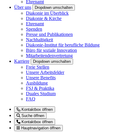
Ehrenamt
Über uns
Dropdown umschalten
Diakonie im Überblick
Diakonie & Kirche
Ehrenamt
Spenden
Presse und Publikationen
Nachhaltigkeit
Diakonie-Institut für berufliche Bildung
Büro für soziale Innovation
Mitarbeitendenvertretung
Karriere
Dropdown umschalten
Freie Stellen
Unsere Arbeitsfelder
Unsere Benefits
Ausbildung
FSJ & Praktika
Duales Studium
FAQ
Kontaktbox öffnen
Suche öffnen
Kontaktbox öffnen
Hauptnavigation öffnen