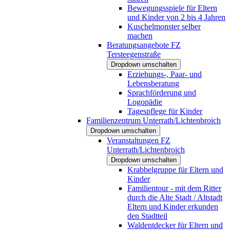
Bewegungsspiele für Eltern
und Kinder von 2 bis 4 Jahren
Kuschelmonster selber
machen
Beratungsangebote FZ
Tersteegenstraße
Dropdown umschalten
Erziehungs-, Paar- und
Lebensberatung
Sprachförderung und
Logopädie
Tagespflege für Kinder
Familienzentrum Unterrath/Lichtenbroich
Dropdown umschalten
Veranstaltungen FZ
Unterrath/Lichtenbroich
Dropdown umschalten
Krabbelgruppe für Eltern und
Kinder
Familientour - mit dem Ritter
durch die Alte Stadt / Altstadt
Eltern und Kinder erkunden
den Stadtteil
Waldentdecker für Eltern und