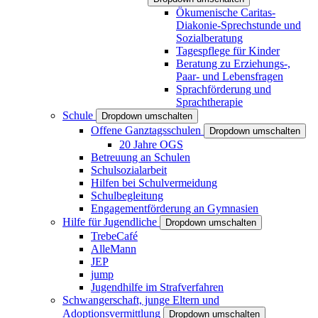
Ökumenische Caritas-
Diakonie-Sprechstunde und
Sozialberatung
Tagespflege für Kinder
Beratung zu Erziehungs-,
Paar- und Lebensfragen
Sprachförderung und
Sprachtherapie
Schule
Dropdown umschalten
Offene Ganztagsschulen
Dropdown umschalten
20 Jahre OGS
Betreuung an Schulen
Schulsozialarbeit
Hilfen bei Schulvermeidung
Schulbegleitung
Engagementförderung an Gymnasien
Hilfe für Jugendliche
Dropdown umschalten
TrebeCafé
AlleMann
JEP
jump
Jugendhilfe im Strafverfahren
Schwangerschaft, junge Eltern und
Adoptionsvermittlung
Dropdown umschalten