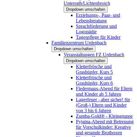
Unterrath/Lichtenbroich
Dropdown umschalten
Erziehungs-, Paar- und
Lebensberatung
Sprachförderung und
Logopädie
Tagespflege für Kinder
Familienzentrum Urdenbach
Dropdown umschalten
Veranstaltungen FZ Urdenbach
Dropdown umschalten
Kletterfrösche und
Grashüpfer, Kurs 5
Kletterfrösche und
Grashüpfer, Kurs 6
Fledermaus-Abend für Eltern
und Kinder ab 5 Jahren
Lagerfeuer - aber sicher! für
(Groß-) Eltern und Kinder
von 3 bis 6 Jahren
Zumba-Gold® - Kleingruppe
Pyjama-Abend mit Betreuung
für Vorschulkinder: Kreative
und gesunde Brotboxen