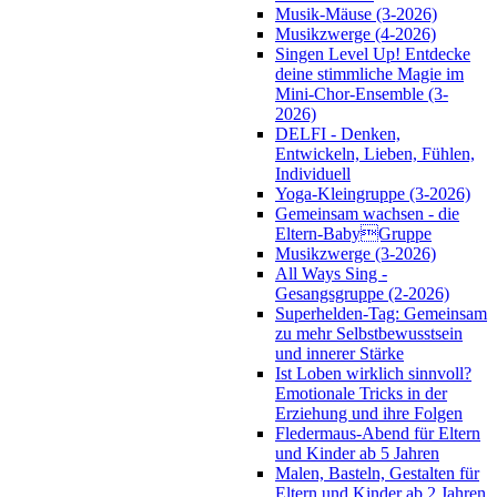
Musik-Mäuse (3-2026)
Musikzwerge (4-2026)
Singen Level Up! Entdecke
deine stimmliche Magie im
Mini-Chor-Ensemble (3-
2026)
DELFI - Denken,
Entwickeln, Lieben, Fühlen,
Individuell
Yoga-Kleingruppe (3-2026)
Gemeinsam wachsen - die
Eltern-BabyGruppe
Musikzwerge (3-2026)
All Ways Sing -
Gesangsgruppe (2-2026)
Superhelden-Tag: Gemeinsam
zu mehr Selbstbewusstsein
und innerer Stärke
Ist Loben wirklich sinnvoll?
Emotionale Tricks in der
Erziehung und ihre Folgen
Fledermaus-Abend für Eltern
und Kinder ab 5 Jahren
Malen, Basteln, Gestalten für
Eltern und Kinder ab 2 Jahren