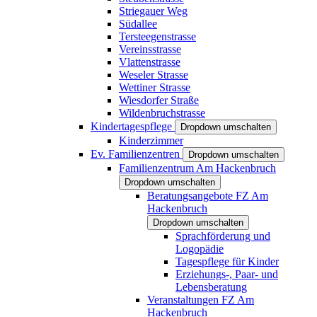
Striegauer Weg
Südallee
Tersteegenstrasse
Vereinsstrasse
Vlattenstrasse
Weseler Strasse
Wettiner Strasse
Wiesdorfer Straße
Wildenbruchstrasse
Kindertagespflege
Dropdown umschalten
Kinderzimmer
Ev. Familienzentren
Dropdown umschalten
Familienzentrum Am Hackenbruch
Dropdown umschalten
Beratungsangebote FZ Am
Hackenbruch
Dropdown umschalten
Sprachförderung und
Logopädie
Tagespflege für Kinder
Erziehungs-, Paar- und
Lebensberatung
Veranstaltungen FZ Am
Hackenbruch