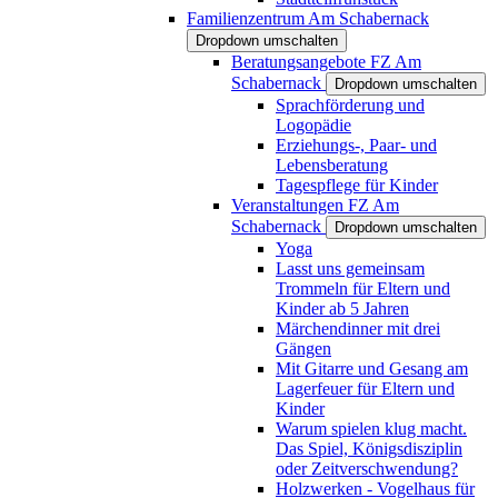
Familienzentrum Am Schabernack
Dropdown umschalten
Beratungsangebote FZ Am
Schabernack
Dropdown umschalten
Sprachförderung und
Logopädie
Erziehungs-, Paar- und
Lebensberatung
Tagespflege für Kinder
Veranstaltungen FZ Am
Schabernack
Dropdown umschalten
Yoga
Lasst uns gemeinsam
Trommeln für Eltern und
Kinder ab 5 Jahren
Märchendinner mit drei
Gängen
Mit Gitarre und Gesang am
Lagerfeuer für Eltern und
Kinder
Warum spielen klug macht.
Das Spiel, Königsdisziplin
oder Zeitverschwendung?
Holzwerken - Vogelhaus für