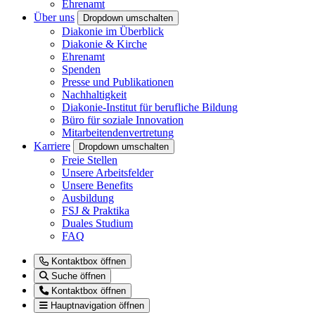
Ehrenamt
Über uns
Dropdown umschalten
Diakonie im Überblick
Diakonie & Kirche
Ehrenamt
Spenden
Presse und Publikationen
Nachhaltigkeit
Diakonie-Institut für berufliche Bildung
Büro für soziale Innovation
Mitarbeitendenvertretung
Karriere
Dropdown umschalten
Freie Stellen
Unsere Arbeitsfelder
Unsere Benefits
Ausbildung
FSJ & Praktika
Duales Studium
FAQ
Kontaktbox öffnen
Suche öffnen
Kontaktbox öffnen
Hauptnavigation öffnen