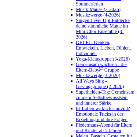
Sommerferien
Musik-Mäuse (3-2026)
Musikzwerge (4-2026)
Singen Level Up! Entdecke
deine stimmliche Magie im
Mini-Chor-Ensemble (3-
2026)
DELFI - Denken,
Entwickeln, Lieben, Fühlen,
Individuell
Yoga-Kleingruppe (3-2026)
Gemeinsam wachsen - die
Eltern-BabyGruppe
Musikzwerge (3-2026)
All Ways Sing -
Gesangsgruppe (2-2026)
Superhelden-Tag: Gemeinsam
zu mehr Selbstbewusstsein
und innerer Stärke
Ist Loben wirklich sinnvoll?
Emotionale Tricks in der
Erziehung und ihre Folgen
Fledermaus-Abend für Eltern
und Kinder ab 5 Jahren
Malen, Basteln, Gestalten für