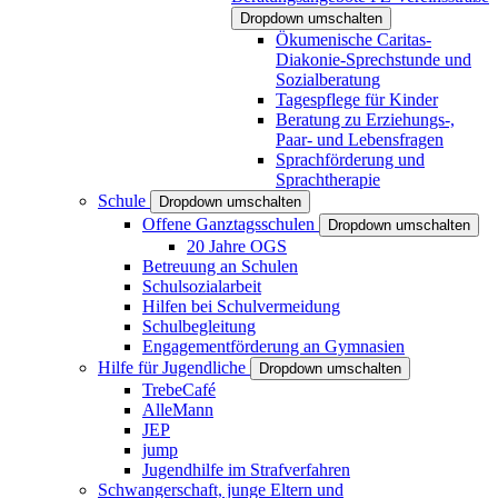
Dropdown umschalten
Ökumenische Caritas-
Diakonie-Sprechstunde und
Sozialberatung
Tagespflege für Kinder
Beratung zu Erziehungs-,
Paar- und Lebensfragen
Sprachförderung und
Sprachtherapie
Schule
Dropdown umschalten
Offene Ganztagsschulen
Dropdown umschalten
20 Jahre OGS
Betreuung an Schulen
Schulsozialarbeit
Hilfen bei Schulvermeidung
Schulbegleitung
Engagementförderung an Gymnasien
Hilfe für Jugendliche
Dropdown umschalten
TrebeCafé
AlleMann
JEP
jump
Jugendhilfe im Strafverfahren
Schwangerschaft, junge Eltern und