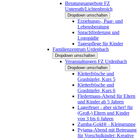
Beratungsangebote FZ
Unterrath/Lichtenbroich
Dropdown umschalten
Erziehungs-, Paar- und
Lebensberatung
Sprachförderung und
Logopädie
Tagespflege für Kinder
Familienzentrum Urdenbach
Dropdown umschalten
Veranstaltungen FZ Urdenbach
Dropdown umschalten
Kletterfrösche und
Grashüpfer, Kurs 5
Kletterfrösche und
Grashüpfer, Kurs 6
Fledermaus-Abend für Eltern
und Kinder ab 5 Jahren
Lagerfeuer - aber sicher! für
(Groß-) Eltern und Kinder
von 3 bis 6 Jahren
Zumba-Gold® - Kleingruppe
Pyjama-Abend mit Betreuung
für Vorschulkinder: Kreative