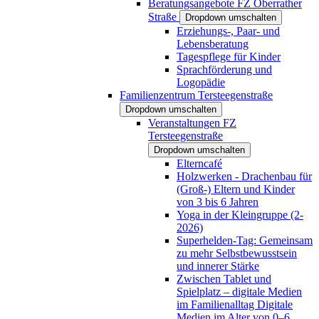
Beratungsangebote FZ Oberrather
Straße
Dropdown umschalten
Erziehungs-, Paar- und
Lebensberatung
Tagespflege für Kinder
Sprachförderung und
Logopädie
Familienzentrum Tersteegenstraße
Dropdown umschalten
Veranstaltungen FZ
Tersteegenstraße
Dropdown umschalten
Elterncafé
Holzwerken - Drachenbau für
(Groß-) Eltern und Kinder
von 3 bis 6 Jahren
Yoga in der Kleingruppe (2-
2026)
Superhelden-Tag: Gemeinsam
zu mehr Selbstbewusstsein
und innerer Stärke
Zwischen Tablet und
Spielplatz – digitale Medien
im Familienalltag Digitale
Medien im Alter von 0–6