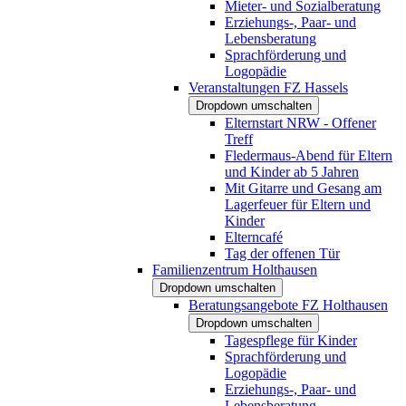
Mieter- und Sozialberatung
Erziehungs-, Paar- und
Lebensberatung
Sprachförderung und
Logopädie
Veranstaltungen FZ Hassels
Dropdown umschalten
Elternstart NRW - Offener
Treff
Fledermaus-Abend für Eltern
und Kinder ab 5 Jahren
Mit Gitarre und Gesang am
Lagerfeuer für Eltern und
Kinder
Elterncafé
Tag der offenen Tür
Familienzentrum Holthausen
Dropdown umschalten
Beratungsangebote FZ Holthausen
Dropdown umschalten
Tagespflege für Kinder
Sprachförderung und
Logopädie
Erziehungs-, Paar- und
Lebensberatung