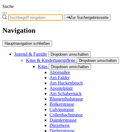
Suche
Zur Suchergebnisseite
Navigation
Hauptnavigation schließen
Jugend & Familie
Dropdown umschalten
Kitas & Kindertagespflege
Dropdown umschalten
Kitas
Dropdown umschalten
Ahornallee
Am Falder
Am Hackenbruch
Apostelplatz
Am Schabernack
Blumenthalstrasse
Bolkerstrasse
Calvinstrasse
Collenbachstrasse
Daimlerstrasse
Diezelweg
Dreherstrasse