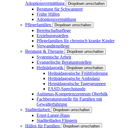
Adoptionsvermittlung
Dropdown umschalten
Beratung für Schwangere
Frühe Hilfen
Adoptionsvermittlung
Pflegefamilien
Dropdown umschalten
Bereitschaftspflege
Erziehungsstellen
Pflegefamilien für chronisch kranke Kinder
Verwandtenpflege
Beratung & Therapie
Dropdown umschalten
Systemische Arbeit
Evangelische Beratungsstellen
Heilpädagogik
Dropdown umschalten
Heilpädagogische Frühförderung
Heilpädagogische Ambulanz
Heipädagogische Tagesgruppen
FASD-Sprechstunde
Autismus-Kompetenzzentrum Oberbilk
Fachberatungsstelle für Familien mit
Gewalterfahrung
Stadtteilarbeit
Dropdown umschalten
Ernst-Lange-Haus
Stadtteilladen Flingern
Hilfen für Familien
Dropdown umschalten