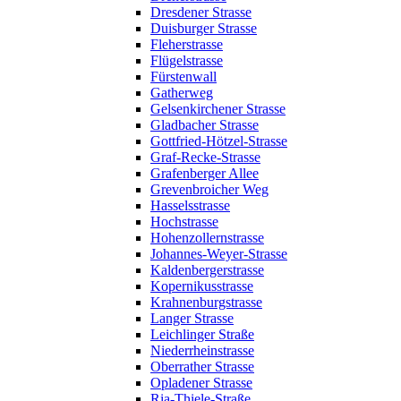
Dresdener Strasse
Duisburger Strasse
Fleherstrasse
Flügelstrasse
Fürstenwall
Gatherweg
Gelsenkirchener Strasse
Gladbacher Strasse
Gottfried-Hötzel-Strasse
Graf-Recke-Strasse
Grafenberger Allee
Grevenbroicher Weg
Hasselsstrasse
Hochstrasse
Hohenzollernstrasse
Johannes-Weyer-Strasse
Kaldenbergerstrasse
Kopernikusstrasse
Krahnenburgstrasse
Langer Strasse
Leichlinger Straße
Niederrheinstrasse
Oberrather Strasse
Opladener Strasse
Ria-Thiele-Straße