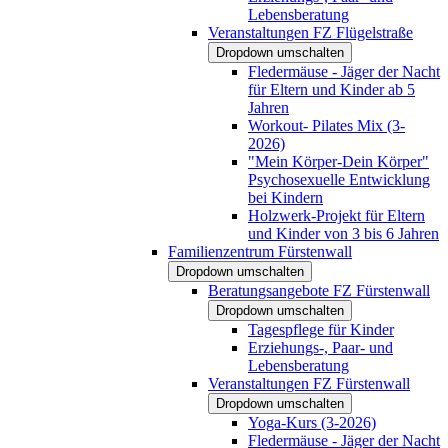
Lebensberatung
Veranstaltungen FZ Flügelstraße
Dropdown umschalten
Fledermäuse - Jäger der Nacht
für Eltern und Kinder ab 5
Jahren
Workout- Pilates Mix (3-
2026)
"Mein Körper-Dein Körper"
Psychosexuelle Entwicklung
bei Kindern
Holzwerk-Projekt für Eltern
und Kinder von 3 bis 6 Jahren
Familienzentrum Fürstenwall
Dropdown umschalten
Beratungsangebote FZ Fürstenwall
Dropdown umschalten
Tagespflege für Kinder
Erziehungs-, Paar- und
Lebensberatung
Veranstaltungen FZ Fürstenwall
Dropdown umschalten
Yoga-Kurs (3-2026)
Fledermäuse - Jäger der Nacht