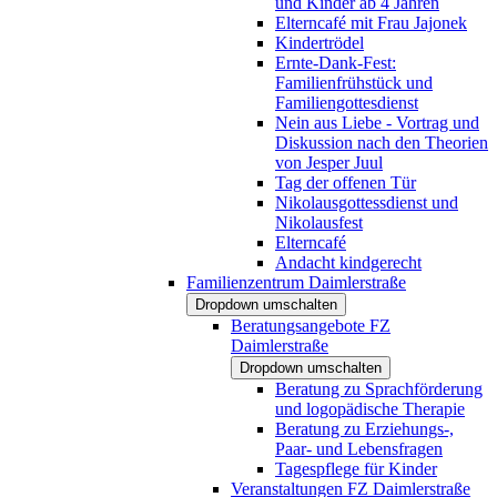
und Kinder ab 4 Jahren
Elterncafé mit Frau Jajonek
Kindertrödel
Ernte-Dank-Fest:
Familienfrühstück und
Familiengottesdienst
Nein aus Liebe - Vortrag und
Diskussion nach den Theorien
von Jesper Juul
Tag der offenen Tür
Nikolausgottessdienst und
Nikolausfest
Elterncafé
Andacht kindgerecht
Familienzentrum Daimlerstraße
Dropdown umschalten
Beratungsangebote FZ
Daimlerstraße
Dropdown umschalten
Beratung zu Sprachförderung
und logopädische Therapie
Beratung zu Erziehungs-,
Paar- und Lebensfragen
Tagespflege für Kinder
Veranstaltungen FZ Daimlerstraße