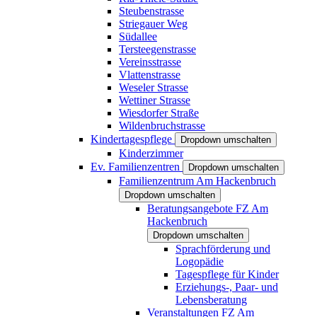
Steubenstrasse
Striegauer Weg
Südallee
Tersteegenstrasse
Vereinsstrasse
Vlattenstrasse
Weseler Strasse
Wettiner Strasse
Wiesdorfer Straße
Wildenbruchstrasse
Kindertagespflege
Dropdown umschalten
Kinderzimmer
Ev. Familienzentren
Dropdown umschalten
Familienzentrum Am Hackenbruch
Dropdown umschalten
Beratungsangebote FZ Am
Hackenbruch
Dropdown umschalten
Sprachförderung und
Logopädie
Tagespflege für Kinder
Erziehungs-, Paar- und
Lebensberatung
Veranstaltungen FZ Am