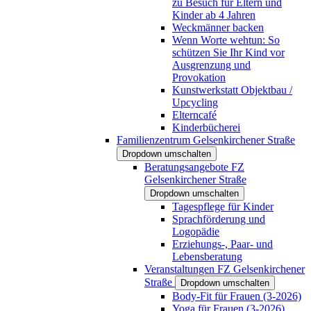
zu Besuch für Eltern und
Kinder ab 4 Jahren
Weckmänner backen
Wenn Worte wehtun: So
schützen Sie Ihr Kind vor
Ausgrenzung und
Provokation
Kunstwerkstatt Objektbau /
Upcycling
Elterncafé
Kinderbücherei
Familienzentrum Gelsenkirchener Straße
Dropdown umschalten
Beratungsangebote FZ
Gelsenkirchener Straße
Dropdown umschalten
Tagespflege für Kinder
Sprachförderung und
Logopädie
Erziehungs-, Paar- und
Lebensberatung
Veranstaltungen FZ Gelsenkirchener
Straße
Dropdown umschalten
Body-Fit für Frauen (3-2026)
Yoga für Frauen (3-2026)