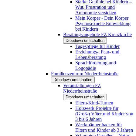
Starke Gefühle bei Kindern –
Wut, Frustration und
Autonomie verstehen
Mein Körper - Dein Körper
Psychosexuelle Entwicklung
bei Kindern
Beratungsangebote FZ Kreuzkirche
Dropdown umschalten
Tagespflege für Kinder
Erziehungs-, Paar- und
Lebensberatung
Sprachförderung und
Logopädie
Familienzentrum Niederrheinstraße
Dropdown umschalten
Veranstaltungen FZ
Niederrheinstraße
Dropdown umschalten
Eltern-Kind-Turnen
Holzwerk-Projekte für
(Groß-) Väter und Kinder von
3 bis 6 Jahren
Weckmänner backen für
Eltern und Kinder ab 3 Jahren
Schuppige Gesellen – Natur