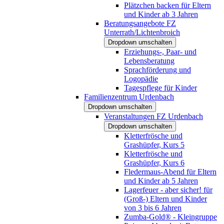
Plätzchen backen für Eltern
und Kinder ab 3 Jahren
Beratungsangebote FZ
Unterrath/Lichtenbroich
Dropdown umschalten
Erziehungs-, Paar- und
Lebensberatung
Sprachförderung und
Logopädie
Tagespflege für Kinder
Familienzentrum Urdenbach
Dropdown umschalten
Veranstaltungen FZ Urdenbach
Dropdown umschalten
Kletterfrösche und
Grashüpfer, Kurs 5
Kletterfrösche und
Grashüpfer, Kurs 6
Fledermaus-Abend für Eltern
und Kinder ab 5 Jahren
Lagerfeuer - aber sicher! für
(Groß-) Eltern und Kinder
von 3 bis 6 Jahren
Zumba-Gold® - Kleingruppe