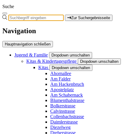
Suche
Zur Suchergebnisseite
Navigation
Hauptnavigation schließen
Jugend & Familie
Dropdown umschalten
Kitas & Kindertagespflege
Dropdown umschalten
Kitas
Dropdown umschalten
Ahornallee
Am Falder
Am Hackenbruch
Apostelplatz
Am Schabernack
Blumenthalstrasse
Bolkerstrasse
Calvinstrasse
Collenbachstrasse
Daimlerstrasse
Diezelweg
Dreherstrasse