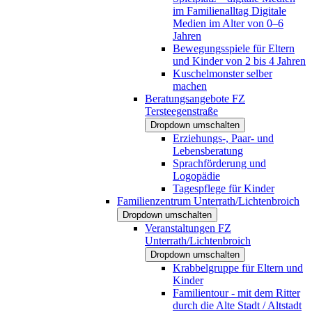
im Familienalltag Digitale
Medien im Alter von 0–6
Jahren
Bewegungsspiele für Eltern
und Kinder von 2 bis 4 Jahren
Kuschelmonster selber
machen
Beratungsangebote FZ
Tersteegenstraße
Dropdown umschalten
Erziehungs-, Paar- und
Lebensberatung
Sprachförderung und
Logopädie
Tagespflege für Kinder
Familienzentrum Unterrath/Lichtenbroich
Dropdown umschalten
Veranstaltungen FZ
Unterrath/Lichtenbroich
Dropdown umschalten
Krabbelgruppe für Eltern und
Kinder
Familientour - mit dem Ritter
durch die Alte Stadt / Altstadt