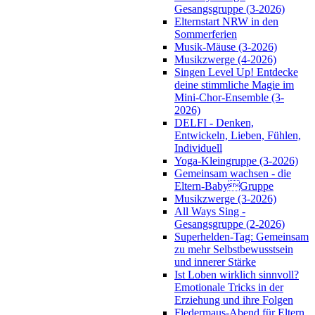
Gesangsgruppe (3-2026)
Elternstart NRW in den
Sommerferien
Musik-Mäuse (3-2026)
Musikzwerge (4-2026)
Singen Level Up! Entdecke
deine stimmliche Magie im
Mini-Chor-Ensemble (3-
2026)
DELFI - Denken,
Entwickeln, Lieben, Fühlen,
Individuell
Yoga-Kleingruppe (3-2026)
Gemeinsam wachsen - die
Eltern-BabyGruppe
Musikzwerge (3-2026)
All Ways Sing -
Gesangsgruppe (2-2026)
Superhelden-Tag: Gemeinsam
zu mehr Selbstbewusstsein
und innerer Stärke
Ist Loben wirklich sinnvoll?
Emotionale Tricks in der
Erziehung und ihre Folgen
Fledermaus-Abend für Eltern