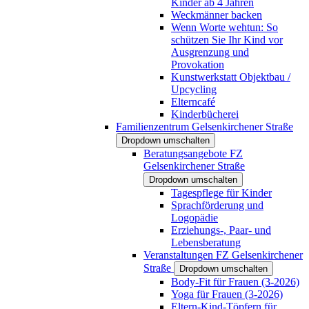
Kinder ab 4 Jahren
Weckmänner backen
Wenn Worte wehtun: So
schützen Sie Ihr Kind vor
Ausgrenzung und
Provokation
Kunstwerkstatt Objektbau /
Upcycling
Elterncafé
Kinderbücherei
Familienzentrum Gelsenkirchener Straße
Dropdown umschalten
Beratungsangebote FZ
Gelsenkirchener Straße
Dropdown umschalten
Tagespflege für Kinder
Sprachförderung und
Logopädie
Erziehungs-, Paar- und
Lebensberatung
Veranstaltungen FZ Gelsenkirchener
Straße
Dropdown umschalten
Body-Fit für Frauen (3-2026)
Yoga für Frauen (3-2026)
Eltern-Kind-Töpfern für