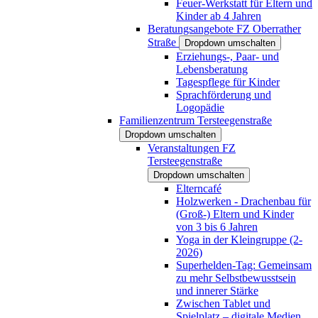
Feuer-Werkstatt für Eltern und
Kinder ab 4 Jahren
Beratungsangebote FZ Oberrather
Straße
Dropdown umschalten
Erziehungs-, Paar- und
Lebensberatung
Tagespflege für Kinder
Sprachförderung und
Logopädie
Familienzentrum Tersteegenstraße
Dropdown umschalten
Veranstaltungen FZ
Tersteegenstraße
Dropdown umschalten
Elterncafé
Holzwerken - Drachenbau für
(Groß-) Eltern und Kinder
von 3 bis 6 Jahren
Yoga in der Kleingruppe (2-
2026)
Superhelden-Tag: Gemeinsam
zu mehr Selbstbewusstsein
und innerer Stärke
Zwischen Tablet und
Spielplatz – digitale Medien