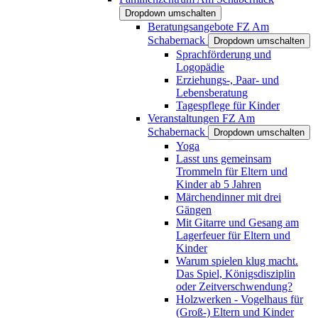
Dropdown umschalten
Beratungsangebote FZ Am
Schabernack
Dropdown umschalten
Sprachförderung und
Logopädie
Erziehungs-, Paar- und
Lebensberatung
Tagespflege für Kinder
Veranstaltungen FZ Am
Schabernack
Dropdown umschalten
Yoga
Lasst uns gemeinsam
Trommeln für Eltern und
Kinder ab 5 Jahren
Märchendinner mit drei
Gängen
Mit Gitarre und Gesang am
Lagerfeuer für Eltern und
Kinder
Warum spielen klug macht.
Das Spiel, Königsdisziplin
oder Zeitverschwendung?
Holzwerken - Vogelhaus für
(Groß-) Eltern und Kinder