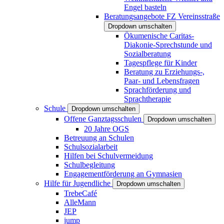
Engel basteln
Beratungsangebote FZ Vereinsstraße
Dropdown umschalten
Ökumenische Caritas-
Diakonie-Sprechstunde und
Sozialberatung
Tagespflege für Kinder
Beratung zu Erziehungs-,
Paar- und Lebensfragen
Sprachförderung und
Sprachtherapie
Schule
Dropdown umschalten
Offene Ganztagsschulen
Dropdown umschalten
20 Jahre OGS
Betreuung an Schulen
Schulsozialarbeit
Hilfen bei Schulvermeidung
Schulbegleitung
Engagementförderung an Gymnasien
Hilfe für Jugendliche
Dropdown umschalten
TrebeCafé
AlleMann
JEP
jump