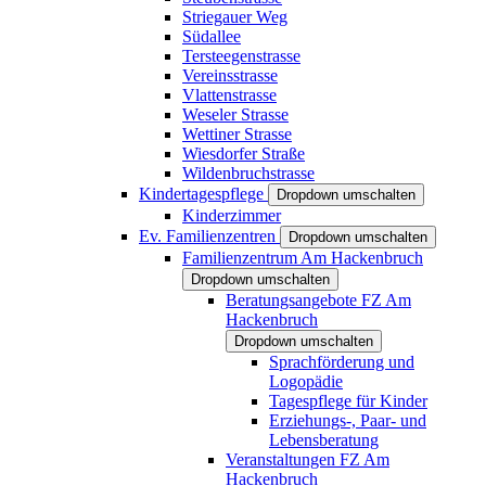
Striegauer Weg
Südallee
Tersteegenstrasse
Vereinsstrasse
Vlattenstrasse
Weseler Strasse
Wettiner Strasse
Wiesdorfer Straße
Wildenbruchstrasse
Kindertagespflege
Dropdown umschalten
Kinderzimmer
Ev. Familienzentren
Dropdown umschalten
Familienzentrum Am Hackenbruch
Dropdown umschalten
Beratungsangebote FZ Am
Hackenbruch
Dropdown umschalten
Sprachförderung und
Logopädie
Tagespflege für Kinder
Erziehungs-, Paar- und
Lebensberatung
Veranstaltungen FZ Am
Hackenbruch