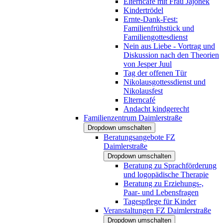
Elterncafé mit Frau Jajonek
Kindertrödel
Ernte-Dank-Fest:
Familienfrühstück und
Familiengottesdienst
Nein aus Liebe - Vortrag und
Diskussion nach den Theorien
von Jesper Juul
Tag der offenen Tür
Nikolausgottessdienst und
Nikolausfest
Elterncafé
Andacht kindgerecht
Familienzentrum Daimlerstraße
Dropdown umschalten
Beratungsangebote FZ
Daimlerstraße
Dropdown umschalten
Beratung zu Sprachförderung
und logopädische Therapie
Beratung zu Erziehungs-,
Paar- und Lebensfragen
Tagespflege für Kinder
Veranstaltungen FZ Daimlerstraße
Dropdown umschalten