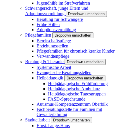
Jugendhilfe im Strafverfahren
Schwangerschaft, junge Eltern und
Adoptionsvermittlung
Dropdown umschalten
Beratung für Schwangere
Frühe Hilfen
Adoptionsvermittlung
Pflegefamilien
Dropdown umschalten
Bereitschaftspflege
Erziehungsstellen
Pflegefamilien für chronisch kranke Kinder
Verwandtenpflege
Beratung & Therapie
Dropdown umschalten
Systemische Arbeit
Evangelische Beratungsstellen
Heilpädagogik
Dropdown umschalten
Heilpädagogische Frühförderung
Heilpädagogische Ambulanz
Heipädagogische Tagesgruppen
FASD-Sprechstunde
Autismus-Kompetenzzentrum Oberbilk
Fachberatungsstelle für Familien mit
Gewalterfahrung
Stadtteilarbeit
Dropdown umschalten
Ernst-Lange-Haus