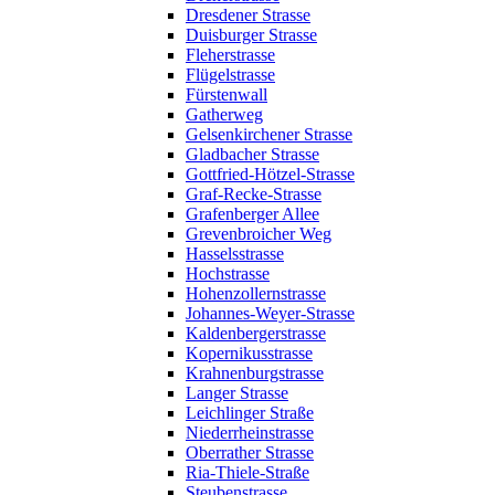
Dresdener Strasse
Duisburger Strasse
Fleherstrasse
Flügelstrasse
Fürstenwall
Gatherweg
Gelsenkirchener Strasse
Gladbacher Strasse
Gottfried-Hötzel-Strasse
Graf-Recke-Strasse
Grafenberger Allee
Grevenbroicher Weg
Hasselsstrasse
Hochstrasse
Hohenzollernstrasse
Johannes-Weyer-Strasse
Kaldenbergerstrasse
Kopernikusstrasse
Krahnenburgstrasse
Langer Strasse
Leichlinger Straße
Niederrheinstrasse
Oberrather Strasse
Ria-Thiele-Straße
Steubenstrasse