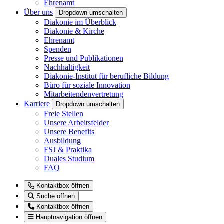
Ehrenamt
Über uns
Dropdown umschalten
Diakonie im Überblick
Diakonie & Kirche
Ehrenamt
Spenden
Presse und Publikationen
Nachhaltigkeit
Diakonie-Institut für berufliche Bildung
Büro für soziale Innovation
Mitarbeitendenvertretung
Karriere
Dropdown umschalten
Freie Stellen
Unsere Arbeitsfelder
Unsere Benefits
Ausbildung
FSJ & Praktika
Duales Studium
FAQ
Kontaktbox öffnen
Suche öffnen
Kontaktbox öffnen
Hauptnavigation öffnen