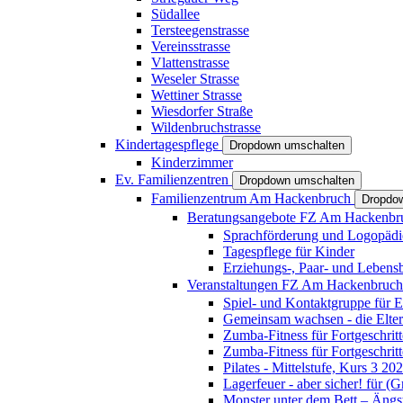
Südallee
Tersteegenstrasse
Vereinsstrasse
Vlattenstrasse
Weseler Strasse
Wettiner Strasse
Wiesdorfer Straße
Wildenbruchstrasse
Kindertagespflege
Dropdown umschalten
Kinderzimmer
Ev. Familienzentren
Dropdown umschalten
Familienzentrum Am Hackenbruch
Dropdo
Beratungsangebote FZ Am Hackenb
Sprachförderung und Logopädi
Tagespflege für Kinder
Erziehungs-, Paar- und Lebens
Veranstaltungen FZ Am Hackenbruc
Spiel- und Kontaktgruppe für E
Gemeinsam wachsen - die Elte
Zumba-Fitness für Fortgeschrit
Zumba-Fitness für Fortgeschrit
Pilates - Mittelstufe, Kurs 3 20
Lagerfeuer - aber sicher! für (
Monster unter dem Bett – Ängst