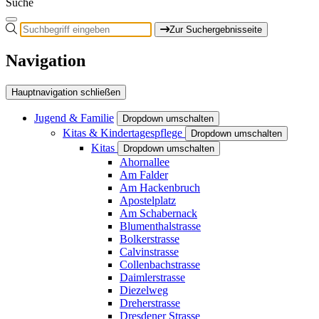
Suche
Zur Suchergebnisseite
Navigation
Hauptnavigation schließen
Jugend & Familie
Dropdown umschalten
Kitas & Kindertagespflege
Dropdown umschalten
Kitas
Dropdown umschalten
Ahornallee
Am Falder
Am Hackenbruch
Apostelplatz
Am Schabernack
Blumenthalstrasse
Bolkerstrasse
Calvinstrasse
Collenbachstrasse
Daimlerstrasse
Diezelweg
Dreherstrasse
Dresdener Strasse