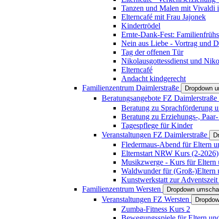
Tanzen und Malen mit Vivaldi in
Elterncafé mit Frau Jajonek
Kindertrödel
Ernte-Dank-Fest: Familienfrühs
Nein aus Liebe - Vortrag und D
Tag der offenen Tür
Nikolausgottessdienst und Niko
Elterncafé
Andacht kindgerecht
Familienzentrum Daimlerstraße
Dropdown u
Beratungsangebote FZ Daimlerstraße
Beratung zu Sprachförderung u
Beratung zu Erziehungs-, Paar
Tagespflege für Kinder
Veranstaltungen FZ Daimlerstraße
D
Fledermaus-Abend für Eltern u
Elternstart NRW Kurs (2-2026)
Musikzwerge - Kurs für Eltern 
Waldwunder für (Groß-)Eltern 
Kunstwerkstatt zur Adventszeit 
Familienzentrum Wersten
Dropdown umscha
Veranstaltungen FZ Wersten
Dropdow
Zumba-Fitness Kurs 2
Bewegungsspiele für Eltern un