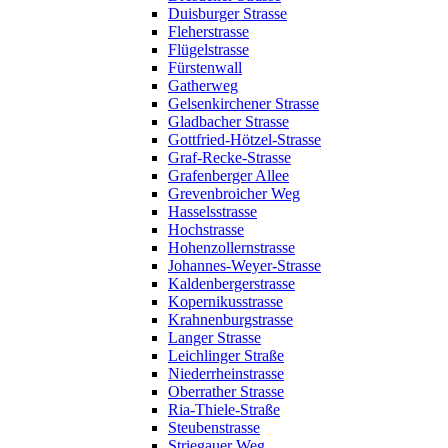
Duisburger Strasse
Fleherstrasse
Flügelstrasse
Fürstenwall
Gatherweg
Gelsenkirchener Strasse
Gladbacher Strasse
Gottfried-Hötzel-Strasse
Graf-Recke-Strasse
Grafenberger Allee
Grevenbroicher Weg
Hasselsstrasse
Hochstrasse
Hohenzollernstrasse
Johannes-Weyer-Strasse
Kaldenbergerstrasse
Kopernikusstrasse
Krahnenburgstrasse
Langer Strasse
Leichlinger Straße
Niederrheinstrasse
Oberrather Strasse
Ria-Thiele-Straße
Steubenstrasse
Striegauer Weg