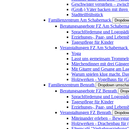
Geschwister verstehen – zwisc
(Groß-) Väter backen mit ihren
Stadtteilfrühstück
Familienzentrum Am Schabernack
Dropdow
Beratungsangebote FZ Am Schabern
Sprachförderung und Logopädi
Erziehungs-, Paar- und Lebens
Tagespflege für Kinder
Veranstaltungen FZ Am Schabernack
Yoga
Lasst uns gemeinsam Trommeln 
Märchendinner mit drei Gänge
Mit Gitarre und Gesang am Lage
Warum spielen klug macht. Das
Holzwerken - Vogelhaus für (Gr
Familienzentrum Benrath
Dropdown umschal
Beratungsangebote FZ Benrath
Drop
Sprachförderung und Logopädi
Tagespflege für Kinder
Erziehungs-, Paar- und Lebens
Veranstaltungen FZ Benrath
Dropdow
Miteinander erleben – Bewegung
Holzwerken - Drachenbau für (G
Elterncafé "Verkehrserziehung"