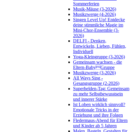
Sommerferien
Musik-Mäuse (3-2026)
Musikzwerge (4-2026)
Singen Level Up! Entdecke
deine stimmliche Magie im
Mini-Chor-Ensemble (3-
2026)
DELFI - Denken,
Entwickeln, Lieben, Fühlen,
Individuell
Yoga-Kleingruppe (3-2026)
Gemeinsam wachsen - die
Eltern-BabyGruppe
Musikzwerge (3-2026)
All Ways Sing -
Gesangsgruppe (2-2026)
Superhelden-Tag: Gemeinsam
zu mehr Selbstbewusstsein
und innerer Stärke
Ist Loben wirklich sinnvoll?
Emotionale Tricks in der
Erziehung und ihre Folgen
Fledermaus-Abend für Eltern
und Kinder ab 5 Jahren
Malen, Basteln, Gestalten für