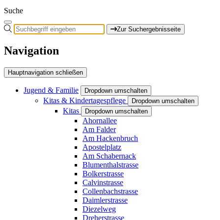
Suche
Zur Suchergebnisseite
Navigation
Hauptnavigation schließen
Jugend & Familie
Dropdown umschalten
Kitas & Kindertagespflege
Dropdown umschalten
Kitas
Dropdown umschalten
Ahornallee
Am Falder
Am Hackenbruch
Apostelplatz
Am Schabernack
Blumenthalstrasse
Bolkerstrasse
Calvinstrasse
Collenbachstrasse
Daimlerstrasse
Diezelweg
Dreherstrasse