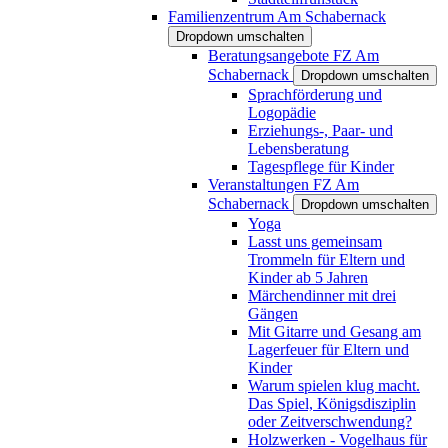
Familienzentrum Am Schabernack
Dropdown umschalten
Beratungsangebote FZ Am
Schabernack
Dropdown umschalten
Sprachförderung und
Logopädie
Erziehungs-, Paar- und
Lebensberatung
Tagespflege für Kinder
Veranstaltungen FZ Am
Schabernack
Dropdown umschalten
Yoga
Lasst uns gemeinsam
Trommeln für Eltern und
Kinder ab 5 Jahren
Märchendinner mit drei
Gängen
Mit Gitarre und Gesang am
Lagerfeuer für Eltern und
Kinder
Warum spielen klug macht.
Das Spiel, Königsdisziplin
oder Zeitverschwendung?
Holzwerken - Vogelhaus für