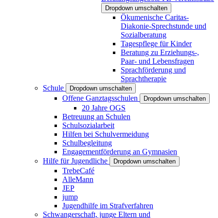
Dropdown umschalten
Ökumenische Caritas-
Diakonie-Sprechstunde und
Sozialberatung
Tagespflege für Kinder
Beratung zu Erziehungs-,
Paar- und Lebensfragen
Sprachförderung und
Sprachtherapie
Schule
Dropdown umschalten
Offene Ganztagsschulen
Dropdown umschalten
20 Jahre OGS
Betreuung an Schulen
Schulsozialarbeit
Hilfen bei Schulvermeidung
Schulbegleitung
Engagementförderung an Gymnasien
Hilfe für Jugendliche
Dropdown umschalten
TrebeCafé
AlleMann
JEP
jump
Jugendhilfe im Strafverfahren
Schwangerschaft, junge Eltern und