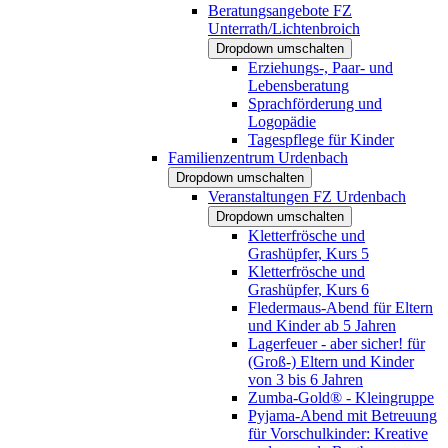
Beratungsangebote FZ
Unterrath/Lichtenbroich
Dropdown umschalten
Erziehungs-, Paar- und
Lebensberatung
Sprachförderung und
Logopädie
Tagespflege für Kinder
Familienzentrum Urdenbach
Dropdown umschalten
Veranstaltungen FZ Urdenbach
Dropdown umschalten
Kletterfrösche und
Grashüpfer, Kurs 5
Kletterfrösche und
Grashüpfer, Kurs 6
Fledermaus-Abend für Eltern
und Kinder ab 5 Jahren
Lagerfeuer - aber sicher! für
(Groß-) Eltern und Kinder
von 3 bis 6 Jahren
Zumba-Gold® - Kleingruppe
Pyjama-Abend mit Betreuung
für Vorschulkinder: Kreative