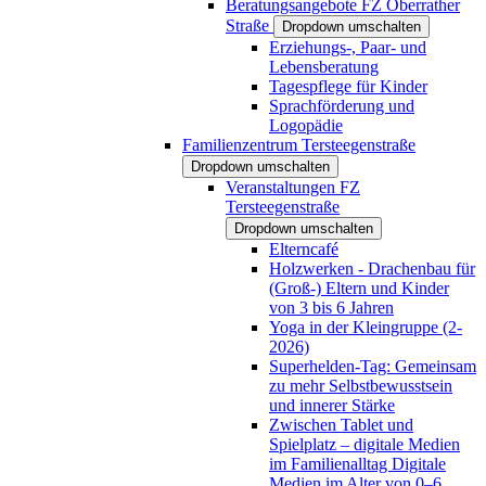
Beratungsangebote FZ Oberrather
Straße
Dropdown umschalten
Erziehungs-, Paar- und
Lebensberatung
Tagespflege für Kinder
Sprachförderung und
Logopädie
Familienzentrum Tersteegenstraße
Dropdown umschalten
Veranstaltungen FZ
Tersteegenstraße
Dropdown umschalten
Elterncafé
Holzwerken - Drachenbau für
(Groß-) Eltern und Kinder
von 3 bis 6 Jahren
Yoga in der Kleingruppe (2-
2026)
Superhelden-Tag: Gemeinsam
zu mehr Selbstbewusstsein
und innerer Stärke
Zwischen Tablet und
Spielplatz – digitale Medien
im Familienalltag Digitale
Medien im Alter von 0–6