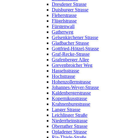
Dresdener Strasse
Duisburger Strasse
Fleherstrasse
Flügelstrasse
Fürstenwall
Gatherweg
Gelsenkirchener Strasse
Gladbacher Strasse
Gottfried-Hötzel-Strasse
Graf-Recke-Strasse
Grafenberger Allee
Grevenbroicher Weg
Hasselsstrasse
Hochstrasse
Hohenzollernstrasse
Johannes-Weyer-Strasse
Kaldenbergerstrasse
Kopernikusstrasse
Krahnenburgstrasse
Langer Strasse
Leichlinger Straße
Niederrheinstrasse
Oberrather Strasse
Opladener Strasse
Ria-Thiele-Straße