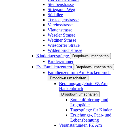
Steubenstrasse
Striegauer Weg
Südallee
Tersteegenstrasse
Vereinsstrasse
Vlattenstrasse
Weseler Strasse
Wettiner Strasse
Wiesdorfer Straße
Wildenbruchstrasse
Kindertagespflege
Dropdown umschalten
Kinderzimmer
Ev. Familienzentren
Dropdown umschalten
Familienzentrum Am Hackenbruch
Dropdown umschalten
Beratungsangebote FZ Am
Hackenbruch
Dropdown umschalten
Sprachförderung und
Logopädie
Tagespflege für Kinder
Erziehungs-, Paar- und
Lebensberatung
Veranstaltungen FZ Am