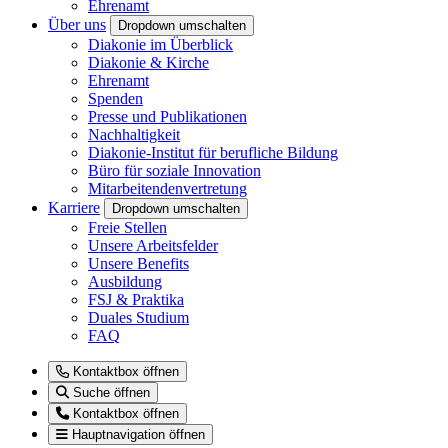
Ehrenamt
Über uns
Dropdown umschalten
Diakonie im Überblick
Diakonie & Kirche
Ehrenamt
Spenden
Presse und Publikationen
Nachhaltigkeit
Diakonie-Institut für berufliche Bildung
Büro für soziale Innovation
Mitarbeitendenvertretung
Karriere
Dropdown umschalten
Freie Stellen
Unsere Arbeitsfelder
Unsere Benefits
Ausbildung
FSJ & Praktika
Duales Studium
FAQ
Kontaktbox öffnen
Suche öffnen
Kontaktbox öffnen
Hauptnavigation öffnen