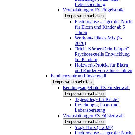
Lebensberatung
Veranstaltungen FZ Flügelstraße
Dropdown umschalten
Fledermäuse - Jäger der Nacht
für Eltern und Kinder ab 5
Jahren
Workout- Pilates Mix (3-
2026)
"Mein Körper-Dein Körper"
Psychosexuelle Entwicklung
bei Kindern
Holzwerk-Projekt für Eltern
und Kinder von 3 bis 6 Jahren
Familienzentrum Fürstenwall
Dropdown umschalten
Beratungsangebote FZ Fürstenwall
Dropdown umschalten
Tagespflege für Kinder
Erziehungs-, Paar- und
Lebensberatung
Veranstaltungen FZ Fürstenwall
Dropdown umschalten
Yoga-Kurs (3-2026)
Fledermäuse - Jäger der Nacht