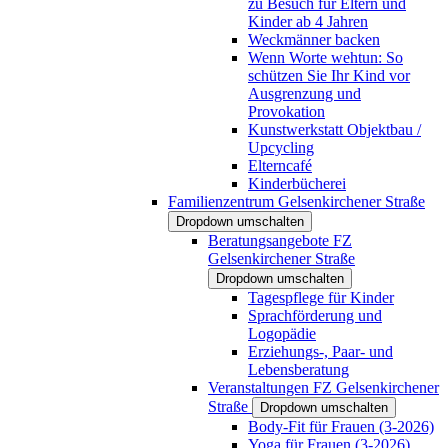
zu Besuch für Eltern und
Kinder ab 4 Jahren
Weckmänner backen
Wenn Worte wehtun: So
schützen Sie Ihr Kind vor
Ausgrenzung und
Provokation
Kunstwerkstatt Objektbau /
Upcycling
Elterncafé
Kinderbücherei
Familienzentrum Gelsenkirchener Straße
Dropdown umschalten
Beratungsangebote FZ
Gelsenkirchener Straße
Dropdown umschalten
Tagespflege für Kinder
Sprachförderung und
Logopädie
Erziehungs-, Paar- und
Lebensberatung
Veranstaltungen FZ Gelsenkirchener
Straße
Dropdown umschalten
Body-Fit für Frauen (3-2026)
Yoga für Frauen (3-2026)