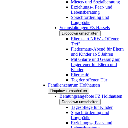
Mieter- und Sozialberatung
Erziehungs-, Paar- und
Lebensberatung
Sprachförderung und
Logopädie
Veranstaltungen FZ Hassels
Dropdown umschalten
Elternstart NRW - Offener
Treff
Fledermaus-Abend für Eltern
und Kinder ab 5 Jahren
Mit Gitarre und Gesang am
Lagerfeuer für Eltern und
Kinder
Elterncafé
Tag der offenen Tür
Familienzentrum Holthausen
Dropdown umschalten
Beratungsangebote FZ Holthausen
Dropdown umschalten
Tagespflege für Kinder
Sprachförderung und
Logopädie
Erziehungs-, Paar- und
Lebensberatung