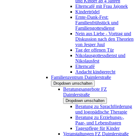
und Kinder ab 4 Jahren
Elterncafé mit Frau Jajonek
Kindertrödel
Ernte-Dank-Fest:
Familienfrühstück und
Familiengottesdienst
Nein aus Liebe - Vortrag und
Diskussion nach den Theorien
von Jesper Juul
Tag der offenen Tür
Nikolausgottessdienst und
Nikolausfest
Elterncafé
Andacht kindgerecht
Familienzentrum Daimlerstraße
Dropdown umschalten
Beratungsangebote FZ
Daimlerstraße
Dropdown umschalten
Beratung zu Sprachförderung
und logopädische Therapie
Beratung zu Erziehungs-,
Paar- und Lebensfragen
Tagespflege für Kinder
Veranstaltungen FZ Daimlerstraße