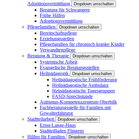
Adoptionsvermittlung
Dropdown umschalten
Beratung für Schwangere
Frühe Hilfen
Adoptionsvermittlung
Pflegefamilien
Dropdown umschalten
Bereitschaftspflege
Erziehungsstellen
Pflegefamilien für chronisch kranke Kinder
Verwandtenpflege
Beratung & Therapie
Dropdown umschalten
Systemische Arbeit
Evangelische Beratungsstellen
Heilpädagogik
Dropdown umschalten
Heilpädagogische Frühförderung
Heilpädagogische Ambulanz
Heipädagogische Tagesgruppen
FASD-Sprechstunde
Autismus-Kompetenzzentrum Oberbilk
Fachberatungsstelle für Familien mit
Gewalterfahrung
Stadtteilarbeit
Dropdown umschalten
Ernst-Lange-Haus
Stadtteilladen Flingern
Hilfen für Familien
Dropdown umschalten