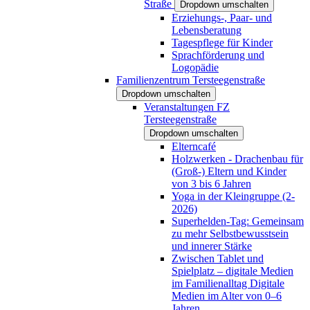
Straße
Dropdown umschalten
Erziehungs-, Paar- und
Lebensberatung
Tagespflege für Kinder
Sprachförderung und
Logopädie
Familienzentrum Tersteegenstraße
Dropdown umschalten
Veranstaltungen FZ
Tersteegenstraße
Dropdown umschalten
Elterncafé
Holzwerken - Drachenbau für
(Groß-) Eltern und Kinder
von 3 bis 6 Jahren
Yoga in der Kleingruppe (2-
2026)
Superhelden-Tag: Gemeinsam
zu mehr Selbstbewusstsein
und innerer Stärke
Zwischen Tablet und
Spielplatz – digitale Medien
im Familienalltag Digitale
Medien im Alter von 0–6
Jahren