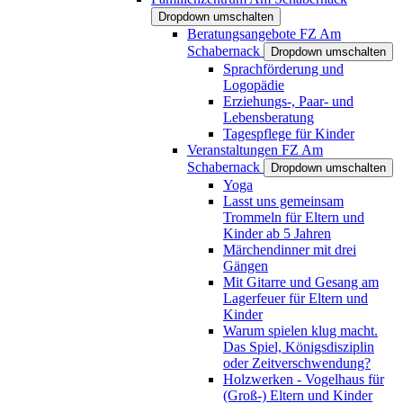
Dropdown umschalten
Beratungsangebote FZ Am
Schabernack
Dropdown umschalten
Sprachförderung und
Logopädie
Erziehungs-, Paar- und
Lebensberatung
Tagespflege für Kinder
Veranstaltungen FZ Am
Schabernack
Dropdown umschalten
Yoga
Lasst uns gemeinsam
Trommeln für Eltern und
Kinder ab 5 Jahren
Märchendinner mit drei
Gängen
Mit Gitarre und Gesang am
Lagerfeuer für Eltern und
Kinder
Warum spielen klug macht.
Das Spiel, Königsdisziplin
oder Zeitverschwendung?
Holzwerken - Vogelhaus für
(Groß-) Eltern und Kinder