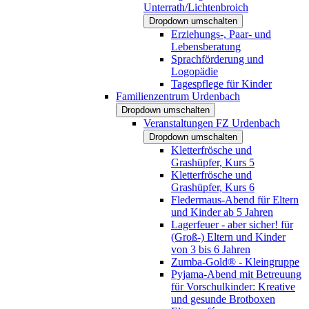
Unterrath/Lichtenbroich
Dropdown umschalten
Erziehungs-, Paar- und
Lebensberatung
Sprachförderung und
Logopädie
Tagespflege für Kinder
Familienzentrum Urdenbach
Dropdown umschalten
Veranstaltungen FZ Urdenbach
Dropdown umschalten
Kletterfrösche und
Grashüpfer, Kurs 5
Kletterfrösche und
Grashüpfer, Kurs 6
Fledermaus-Abend für Eltern
und Kinder ab 5 Jahren
Lagerfeuer - aber sicher! für
(Groß-) Eltern und Kinder
von 3 bis 6 Jahren
Zumba-Gold® - Kleingruppe
Pyjama-Abend mit Betreuung
für Vorschulkinder: Kreative
und gesunde Brotboxen