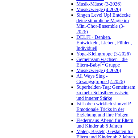
Musik-Mäuse (3-2026)
Musikzwerge (4-2026)
Singen Level Up! Entdecke
deine stimmliche Magie im
Mini-Chor-Ensemble (3-
2026)
DELFI - Denken,
Entwickeln, Lieben, Fühlen,
Individuell
Yoga-Kleingruppe (3-2026)
Gemeinsam wachsen - die
Eltern-BabyGruppe
Musikzwerge (3-2026)
All Ways Sing -
Gesangsgruppe (2-2026)
Superhelden-Tag: Gemeinsam
zu mehr Selbstbewusstsein
und innerer Stärke
Ist Loben wirklich sinnvoll?
Emotionale Tricks in der
Erziehung und ihre Folgen
Fledermaus-Abend für Eltern
und Kinder ab 5 Jahren
Malen, Basteln, Gestalten für
Eltern und Kinder ab 2 Jahren