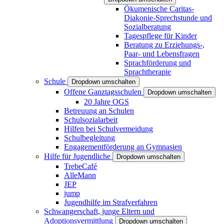
Ökumenische Caritas-
Diakonie-Sprechstunde und
Sozialberatung
Tagespflege für Kinder
Beratung zu Erziehungs-,
Paar- und Lebensfragen
Sprachförderung und
Sprachtherapie
Schule
Dropdown umschalten
Offene Ganztagsschulen
Dropdown umschalten
20 Jahre OGS
Betreuung an Schulen
Schulsozialarbeit
Hilfen bei Schulvermeidung
Schulbegleitung
Engagementförderung an Gymnasien
Hilfe für Jugendliche
Dropdown umschalten
TrebeCafé
AlleMann
JEP
jump
Jugendhilfe im Strafverfahren
Schwangerschaft, junge Eltern und
Adoptionsvermittlung
Dropdown umschalten