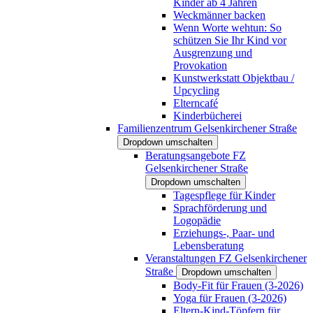
Kinder ab 4 Jahren
Weckmänner backen
Wenn Worte wehtun: So
schützen Sie Ihr Kind vor
Ausgrenzung und
Provokation
Kunstwerkstatt Objektbau /
Upcycling
Elterncafé
Kinderbücherei
Familienzentrum Gelsenkirchener Straße
Dropdown umschalten
Beratungsangebote FZ
Gelsenkirchener Straße
Dropdown umschalten
Tagespflege für Kinder
Sprachförderung und
Logopädie
Erziehungs-, Paar- und
Lebensberatung
Veranstaltungen FZ Gelsenkirchener
Straße
Dropdown umschalten
Body-Fit für Frauen (3-2026)
Yoga für Frauen (3-2026)
Eltern-Kind-Töpfern für