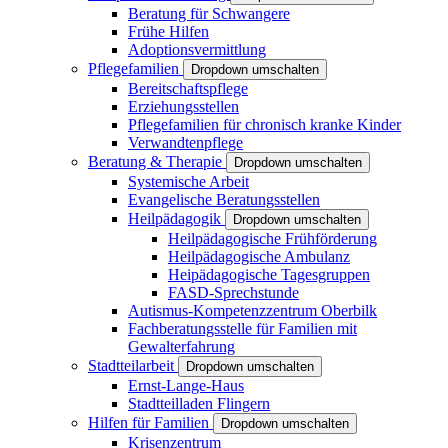
Beratung für Schwangere
Frühe Hilfen
Adoptionsvermittlung
Pflegefamilien
Dropdown umschalten
Bereitschaftspflege
Erziehungsstellen
Pflegefamilien für chronisch kranke Kinder
Verwandtenpflege
Beratung & Therapie
Dropdown umschalten
Systemische Arbeit
Evangelische Beratungsstellen
Heilpädagogik
Dropdown umschalten
Heilpädagogische Frühförderung
Heilpädagogische Ambulanz
Heipädagogische Tagesgruppen
FASD-Sprechstunde
Autismus-Kompetenzzentrum Oberbilk
Fachberatungsstelle für Familien mit
Gewalterfahrung
Stadtteilarbeit
Dropdown umschalten
Ernst-Lange-Haus
Stadtteilladen Flingern
Hilfen für Familien
Dropdown umschalten
Krisenzentrum