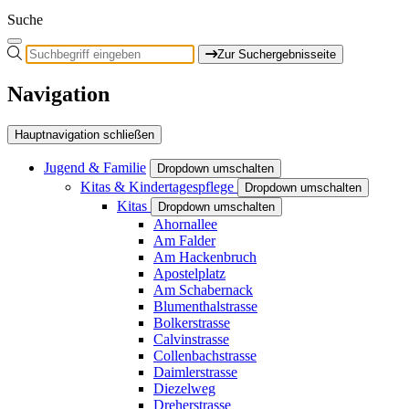
Suche
Zur Suchergebnisseite
Navigation
Hauptnavigation schließen
Jugend & Familie
Dropdown umschalten
Kitas & Kindertagespflege
Dropdown umschalten
Kitas
Dropdown umschalten
Ahornallee
Am Falder
Am Hackenbruch
Apostelplatz
Am Schabernack
Blumenthalstrasse
Bolkerstrasse
Calvinstrasse
Collenbachstrasse
Daimlerstrasse
Diezelweg
Dreherstrasse