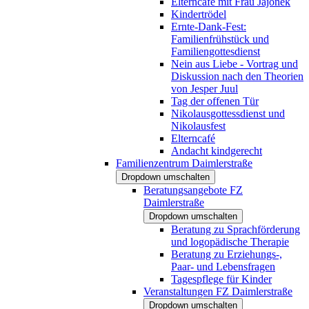
Elterncafé mit Frau Jajonek
Kindertrödel
Ernte-Dank-Fest:
Familienfrühstück und
Familiengottesdienst
Nein aus Liebe - Vortrag und
Diskussion nach den Theorien
von Jesper Juul
Tag der offenen Tür
Nikolausgottessdienst und
Nikolausfest
Elterncafé
Andacht kindgerecht
Familienzentrum Daimlerstraße
Dropdown umschalten
Beratungsangebote FZ
Daimlerstraße
Dropdown umschalten
Beratung zu Sprachförderung
und logopädische Therapie
Beratung zu Erziehungs-,
Paar- und Lebensfragen
Tagespflege für Kinder
Veranstaltungen FZ Daimlerstraße
Dropdown umschalten