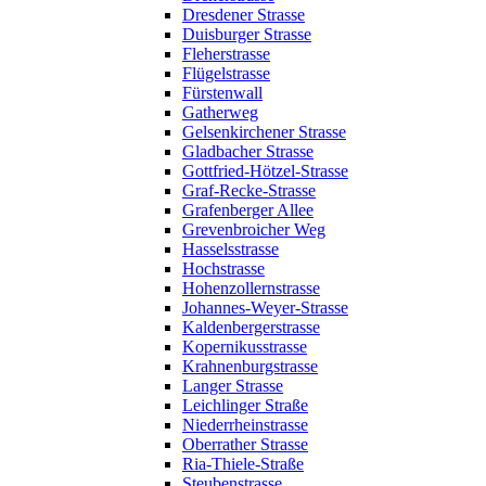
Dresdener Strasse
Duisburger Strasse
Fleherstrasse
Flügelstrasse
Fürstenwall
Gatherweg
Gelsenkirchener Strasse
Gladbacher Strasse
Gottfried-Hötzel-Strasse
Graf-Recke-Strasse
Grafenberger Allee
Grevenbroicher Weg
Hasselsstrasse
Hochstrasse
Hohenzollernstrasse
Johannes-Weyer-Strasse
Kaldenbergerstrasse
Kopernikusstrasse
Krahnenburgstrasse
Langer Strasse
Leichlinger Straße
Niederrheinstrasse
Oberrather Strasse
Ria-Thiele-Straße
Steubenstrasse