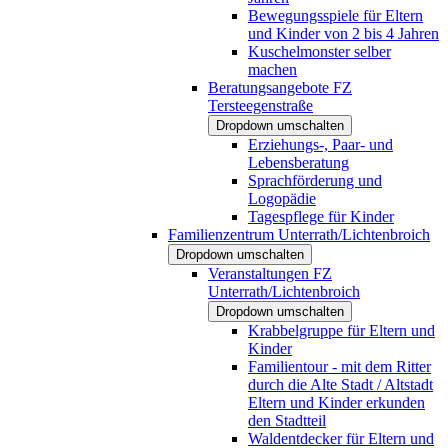
Bewegungsspiele für Eltern
und Kinder von 2 bis 4 Jahren
Kuschelmonster selber
machen
Beratungsangebote FZ
Tersteegenstraße
Dropdown umschalten
Erziehungs-, Paar- und
Lebensberatung
Sprachförderung und
Logopädie
Tagespflege für Kinder
Familienzentrum Unterrath/Lichtenbroich
Dropdown umschalten
Veranstaltungen FZ
Unterrath/Lichtenbroich
Dropdown umschalten
Krabbelgruppe für Eltern und
Kinder
Familientour - mit dem Ritter
durch die Alte Stadt / Altstadt
Eltern und Kinder erkunden
den Stadtteil
Waldentdecker für Eltern und