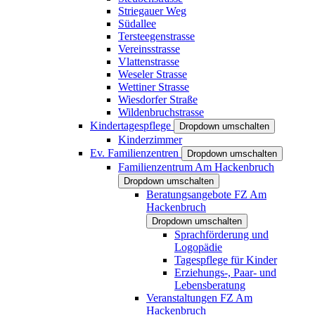
Striegauer Weg
Südallee
Tersteegenstrasse
Vereinsstrasse
Vlattenstrasse
Weseler Strasse
Wettiner Strasse
Wiesdorfer Straße
Wildenbruchstrasse
Kindertagespflege
Dropdown umschalten
Kinderzimmer
Ev. Familienzentren
Dropdown umschalten
Familienzentrum Am Hackenbruch
Dropdown umschalten
Beratungsangebote FZ Am
Hackenbruch
Dropdown umschalten
Sprachförderung und
Logopädie
Tagespflege für Kinder
Erziehungs-, Paar- und
Lebensberatung
Veranstaltungen FZ Am
Hackenbruch