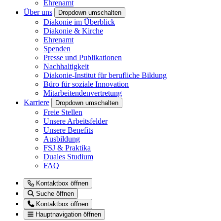
Ehrenamt
Über uns
Dropdown umschalten
Diakonie im Überblick
Diakonie & Kirche
Ehrenamt
Spenden
Presse und Publikationen
Nachhaltigkeit
Diakonie-Institut für berufliche Bildung
Büro für soziale Innovation
Mitarbeitendenvertretung
Karriere
Dropdown umschalten
Freie Stellen
Unsere Arbeitsfelder
Unsere Benefits
Ausbildung
FSJ & Praktika
Duales Studium
FAQ
Kontaktbox öffnen
Suche öffnen
Kontaktbox öffnen
Hauptnavigation öffnen