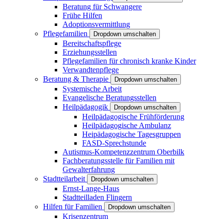
Beratung für Schwangere
Frühe Hilfen
Adoptionsvermittlung
Pflegefamilien
Dropdown umschalten
Bereitschaftspflege
Erziehungsstellen
Pflegefamilien für chronisch kranke Kinder
Verwandtenpflege
Beratung & Therapie
Dropdown umschalten
Systemische Arbeit
Evangelische Beratungsstellen
Heilpädagogik
Dropdown umschalten
Heilpädagogische Frühförderung
Heilpädagogische Ambulanz
Heipädagogische Tagesgruppen
FASD-Sprechstunde
Autismus-Kompetenzzentrum Oberbilk
Fachberatungsstelle für Familien mit
Gewalterfahrung
Stadtteilarbeit
Dropdown umschalten
Ernst-Lange-Haus
Stadtteilladen Flingern
Hilfen für Familien
Dropdown umschalten
Krisenzentrum