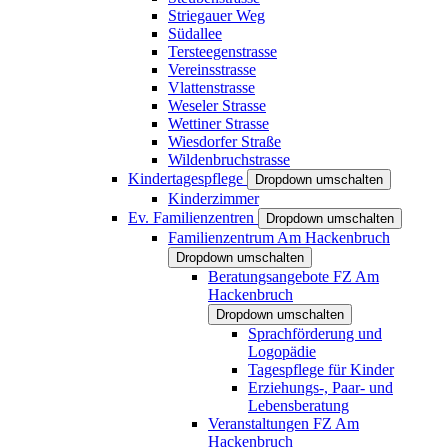
Striegauer Weg
Südallee
Tersteegenstrasse
Vereinsstrasse
Vlattenstrasse
Weseler Strasse
Wettiner Strasse
Wiesdorfer Straße
Wildenbruchstrasse
Kindertagespflege
Dropdown umschalten
Kinderzimmer
Ev. Familienzentren
Dropdown umschalten
Familienzentrum Am Hackenbruch
Dropdown umschalten
Beratungsangebote FZ Am
Hackenbruch
Dropdown umschalten
Sprachförderung und
Logopädie
Tagespflege für Kinder
Erziehungs-, Paar- und
Lebensberatung
Veranstaltungen FZ Am
Hackenbruch