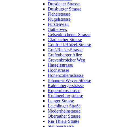
Dresdener Strasse
Duisburger Strasse
Fleherstrasse
Flügelstrasse
Fürstenwall
Gatherweg
Gelsenkirchener Strasse
Gladbacher Strasse
Gottfried-Hötzel-Strasse
Graf-Recke-Strasse
Grafenberger Allee
Grevenbroicher Weg
Hasselsstrasse
Hochstrasse
Hohenzollernstrasse
Johannes-Weyer-Strasse
Kaldenbergerstrasse
Kopernikusstrasse
Krahnenburgstrasse
Langer Strasse
Leichlinger Straße
Niederrheinstrasse
Oberrather Strasse
Ria-Thiele-Straße
Steubenstrasse