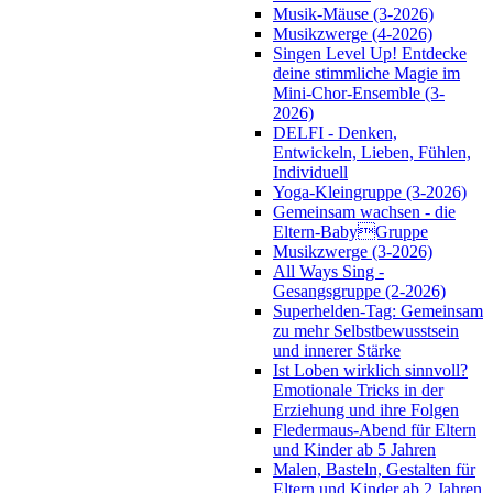
Musik-Mäuse (3-2026)
Musikzwerge (4-2026)
Singen Level Up! Entdecke
deine stimmliche Magie im
Mini-Chor-Ensemble (3-
2026)
DELFI - Denken,
Entwickeln, Lieben, Fühlen,
Individuell
Yoga-Kleingruppe (3-2026)
Gemeinsam wachsen - die
Eltern-BabyGruppe
Musikzwerge (3-2026)
All Ways Sing -
Gesangsgruppe (2-2026)
Superhelden-Tag: Gemeinsam
zu mehr Selbstbewusstsein
und innerer Stärke
Ist Loben wirklich sinnvoll?
Emotionale Tricks in der
Erziehung und ihre Folgen
Fledermaus-Abend für Eltern
und Kinder ab 5 Jahren
Malen, Basteln, Gestalten für
Eltern und Kinder ab 2 Jahren