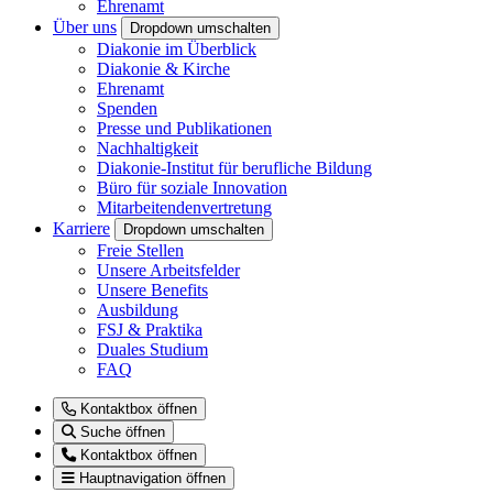
Ehrenamt
Über uns
Dropdown umschalten
Diakonie im Überblick
Diakonie & Kirche
Ehrenamt
Spenden
Presse und Publikationen
Nachhaltigkeit
Diakonie-Institut für berufliche Bildung
Büro für soziale Innovation
Mitarbeitendenvertretung
Karriere
Dropdown umschalten
Freie Stellen
Unsere Arbeitsfelder
Unsere Benefits
Ausbildung
FSJ & Praktika
Duales Studium
FAQ
Kontaktbox öffnen
Suche öffnen
Kontaktbox öffnen
Hauptnavigation öffnen