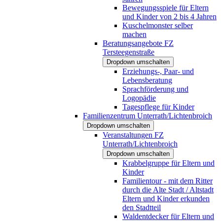
Bewegungsspiele für Eltern
und Kinder von 2 bis 4 Jahren
Kuschelmonster selber
machen
Beratungsangebote FZ
Tersteegenstraße
Dropdown umschalten
Erziehungs-, Paar- und
Lebensberatung
Sprachförderung und
Logopädie
Tagespflege für Kinder
Familienzentrum Unterrath/Lichtenbroich
Dropdown umschalten
Veranstaltungen FZ
Unterrath/Lichtenbroich
Dropdown umschalten
Krabbelgruppe für Eltern und
Kinder
Familientour - mit dem Ritter
durch die Alte Stadt / Altstadt
Eltern und Kinder erkunden
den Stadtteil
Waldentdecker für Eltern und