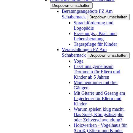
Dropdown umschalten
Beratungsangebote FZ Am
Schabernack
Dropdown umschalten
Sprachförderung und
Logopädie
Erziehungs-, Paar- und
Lebensberatung
Tagespflege für Kinder
Veranstaltungen FZ Am
Schabernack
Dropdown umschalten
Yoga
Lasst uns gemeinsam
Trommeln für Eltern und
Kinder ab 5 Jahren
Märchendinner mit drei
Gängen
Mit Gitarre und Gesang am
Lagerfeuer für Eltern und
Kinder
Warum spielen klug macht.
Das Spiel, Königsdisziplin
oder Zeitverschwendung?
Holzwerken - Vogelhaus für
(Groß-) Eltern und Kinder