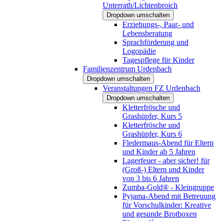
Unterrath/Lichtenbroich
Dropdown umschalten
Erziehungs-, Paar- und
Lebensberatung
Sprachförderung und
Logopädie
Tagespflege für Kinder
Familienzentrum Urdenbach
Dropdown umschalten
Veranstaltungen FZ Urdenbach
Dropdown umschalten
Kletterfrösche und
Grashüpfer, Kurs 5
Kletterfrösche und
Grashüpfer, Kurs 6
Fledermaus-Abend für Eltern
und Kinder ab 5 Jahren
Lagerfeuer - aber sicher! für
(Groß-) Eltern und Kinder
von 3 bis 6 Jahren
Zumba-Gold® - Kleingruppe
Pyjama-Abend mit Betreuung
für Vorschulkinder: Kreative
und gesunde Brotboxen