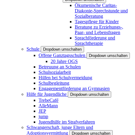
Ökumenische Caritas-
Diakonie-Sprechstunde und
Sozialberatung
Tagespflege für Kinder
Beratung zu Erziehungs-,
Paar- und Lebensfragen
Sprachförderung und
Sprachtherapie
Schule
Dropdown umschalten
Offene Ganztagsschulen
Dropdown umschalten
20 Jahre OGS
Betreuung an Schulen
Schulsozialarbeit
Hilfen bei Schulvermeidung
Schulbegleitung
Engagementförderung an Gymnasien
Hilfe für Jugendliche
Dropdown umschalten
TrebeCafé
AlleMann
JEP
jump
Jugendhilfe im Strafverfahren
Schwangerschaft, junge Eltern und
Adoptionsvermittlung
Dropdown umschalten