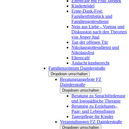
Elterncafé mit Frau Jajonek
Kindertrödel
Ernte-Dank-Fest:
Familienfrühstück und
Familiengottesdienst
Nein aus Liebe - Vortrag und
Diskussion nach den Theorien
von Jesper Juul
Tag der offenen Tür
Nikolausgottessdienst und
Nikolausfest
Elterncafé
Andacht kindgerecht
Familienzentrum Daimlerstraße
Dropdown umschalten
Beratungsangebote FZ
Daimlerstraße
Dropdown umschalten
Beratung zu Sprachförderung
und logopädische Therapie
Beratung zu Erziehungs-,
Paar- und Lebensfragen
Tagespflege für Kinder
Veranstaltungen FZ Daimlerstraße
Dropdown umschalten