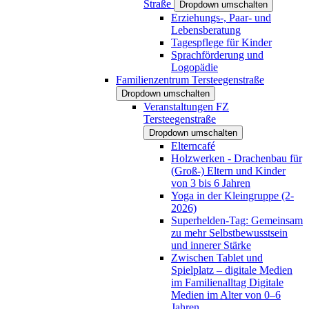
Straße
Dropdown umschalten
Erziehungs-, Paar- und
Lebensberatung
Tagespflege für Kinder
Sprachförderung und
Logopädie
Familienzentrum Tersteegenstraße
Dropdown umschalten
Veranstaltungen FZ
Tersteegenstraße
Dropdown umschalten
Elterncafé
Holzwerken - Drachenbau für
(Groß-) Eltern und Kinder
von 3 bis 6 Jahren
Yoga in der Kleingruppe (2-
2026)
Superhelden-Tag: Gemeinsam
zu mehr Selbstbewusstsein
und innerer Stärke
Zwischen Tablet und
Spielplatz – digitale Medien
im Familienalltag Digitale
Medien im Alter von 0–6
Jahren