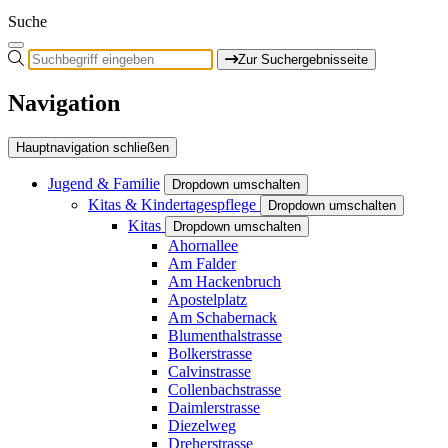
Suche
Zur Suchergebnisseite
Navigation
Hauptnavigation schließen
Jugend & Familie
Dropdown umschalten
Kitas & Kindertagespflege
Dropdown umschalten
Kitas
Dropdown umschalten
Ahornallee
Am Falder
Am Hackenbruch
Apostelplatz
Am Schabernack
Blumenthalstrasse
Bolkerstrasse
Calvinstrasse
Collenbachstrasse
Daimlerstrasse
Diezelweg
Dreherstrasse