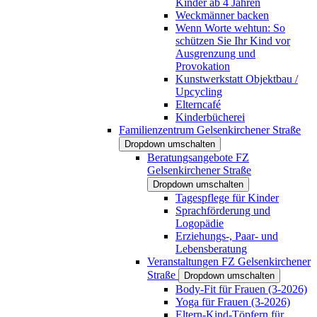
Kinder ab 4 Jahren
Weckmänner backen
Wenn Worte wehtun: So
schützen Sie Ihr Kind vor
Ausgrenzung und
Provokation
Kunstwerkstatt Objektbau /
Upcycling
Elterncafé
Kinderbücherei
Familienzentrum Gelsenkirchener Straße
Dropdown umschalten
Beratungsangebote FZ
Gelsenkirchener Straße
Dropdown umschalten
Tagespflege für Kinder
Sprachförderung und
Logopädie
Erziehungs-, Paar- und
Lebensberatung
Veranstaltungen FZ Gelsenkirchener
Straße
Dropdown umschalten
Body-Fit für Frauen (3-2026)
Yoga für Frauen (3-2026)
Eltern-Kind-Töpfern für