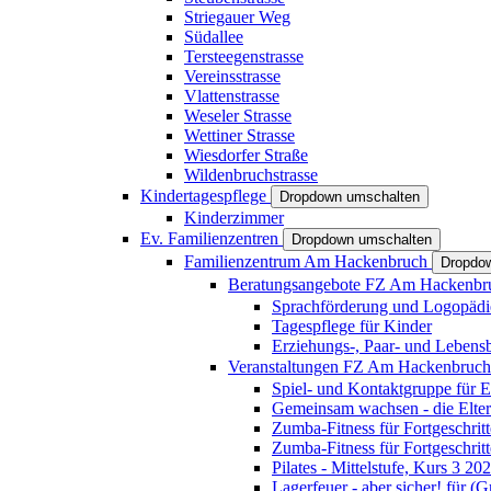
Striegauer Weg
Südallee
Tersteegenstrasse
Vereinsstrasse
Vlattenstrasse
Weseler Strasse
Wettiner Strasse
Wiesdorfer Straße
Wildenbruchstrasse
Kindertagespflege
Dropdown umschalten
Kinderzimmer
Ev. Familienzentren
Dropdown umschalten
Familienzentrum Am Hackenbruch
Dropdo
Beratungsangebote FZ Am Hackenb
Sprachförderung und Logopädi
Tagespflege für Kinder
Erziehungs-, Paar- und Lebens
Veranstaltungen FZ Am Hackenbruc
Spiel- und Kontaktgruppe für E
Gemeinsam wachsen - die Elte
Zumba-Fitness für Fortgeschrit
Zumba-Fitness für Fortgeschrit
Pilates - Mittelstufe, Kurs 3 20
Lagerfeuer - aber sicher! für (