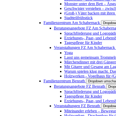
Monster unter dem Bett – Ängst
Geschwister verstehen – zwisc
(Groß-) Väter backen mit ihren
Stadtteilfrühstück
Familienzentrum Am Schabernack
Dropdow
Beratungsangebote FZ Am Schabern
Sprachförderung und Logopädi
Erziehungs-, Paar- und Lebens
Tagespflege für Kinder
Veranstaltungen FZ Am Schabernack
Yoga
Lasst uns gemeinsam Trommeln 
Märchendinner mit drei Gänge
Mit Gitarre und Gesang am Lage
Warum spielen klug macht. Das
Holzwerken - Vogelhaus für (Gr
Familienzentrum Benrath
Dropdown umschal
Beratungsangebote FZ Benrath
Drop
Sprachförderung und Logopädi
Tagespflege für Kinder
Erziehungs-, Paar- und Lebens
Veranstaltungen FZ Benrath
Dropdow
Miteinander erleben – Bewegung
Holzwerken - Drachenbau für (G