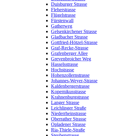
Duisburger Strasse
Fleherstrasse
Flügelstrasse
Fürstenwall
Gatherweg
Gelsenkirchener Strasse
Gladbacher Strasse
Gottfried-Hötzel-Strasse
Graf-Recke-Strasse
Grafenberger Allee
Grevenbroicher Weg
Hasselsstrasse
Hochstrasse
Hohenzollernstrasse
Johannes-Weyer-Strasse
Kaldenbergerstrasse
Kopernikusstrasse
Krahnenburgstrasse
Langer Strasse
Leichlinger Straße
Niederrheinstrasse
Oberrather Strasse
Opladener Strasse
Ria-Thiele-Straße
Steubenstrasse