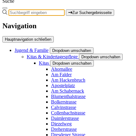
Suche
Zur Suchergebnisseite
Navigation
Hauptnavigation schließen
Jugend & Familie
Dropdown umschalten
Kitas & Kindertagespflege
Dropdown umschalten
Kitas
Dropdown umschalten
Ahornallee
Am Falder
Am Hackenbruch
Apostelplatz
Am Schabernack
Blumenthalstrasse
Bolkerstrasse
Calvinstrasse
Collenbachstrasse
Daimlerstrasse
Diezelweg
Dreherstrasse
Dresdener Strasse