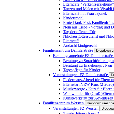
Elterncafé "Verkehrserziehung"
Tanzen und Malen mit Vivaldi in
Elterncafé mit Frau Jajonek
Kindertrödel
Ernte-Dank-Fest: Familienfrühs
Nein aus Liebe - Vortrag und D
Tag der offenen Tür
Nikolausgottessdienst und Niko
Elterncafé
Andacht kindgerecht
Familienzentrum Daimlerstraße
Dropdown u
Beratungsangebote FZ Daimlerstraße
Beratung zu Sprachförderung u
Beratung zu Erziehungs-, Paar
Tagespflege für Kinder
Veranstaltungen FZ Daimlerstraße
D
Fledermaus-Abend für Eltern u
Elternstart NRW Kurs (2-2026)
Musikzwerge - Kurs für Eltern 
Waldwunder für (Groß-)Eltern 
Kunstwerkstatt zur Adventszeit 
Familienzentrum Wersten
Dropdown umscha
Veranstaltungen FZ Wersten
Dropdow
Zumba-Fitness Kurs 2