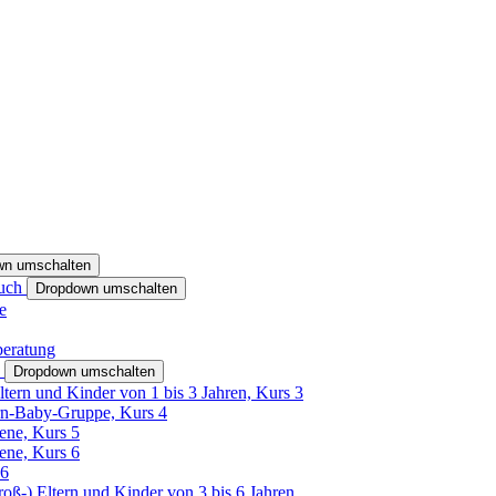
wn umschalten
ruch
Dropdown umschalten
e
beratung
h
Dropdown umschalten
ltern und Kinder von 1 bis 3 Jahren, Kurs 3
rn-Baby-Gruppe, Kurs 4
tene, Kurs 5
tene, Kurs 6
26
Groß-) Eltern und Kinder von 3 bis 6 Jahren