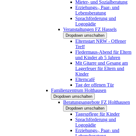
Mieter- und Sozialberatung
Erziehungs-, Paar- und
Lebensberatung
Sprachförderung und
Logopädie
Veranstaltungen FZ Hassels
Dropdown umschalten
Elternstart NRW - Offener
Treff
Fledermaus-Abend für Eltern
und Kinder ab 5 Jahren
Mit Gitarre und Gesang am
Lagerfeuer für Eltern und
Kinder
Elterncafé
Tag der offenen Tür
Familienzentrum Holthausen
Dropdown umschalten
Beratungsangebote FZ Holthausen
Dropdown umschalten
Tagespflege für Kinder
Sprachförderung und
Logopädie
Erziehungs-, Paar- und
Lebensberatung