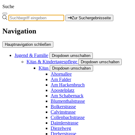
Suche
Zur Suchergebnisseite
Navigation
Hauptnavigation schließen
Jugend & Familie
Dropdown umschalten
Kitas & Kindertagespflege
Dropdown umschalten
Kitas
Dropdown umschalten
Ahornallee
Am Falder
Am Hackenbruch
Apostelplatz
Am Schabernack
Blumenthalstrasse
Bolkerstrasse
Calvinstrasse
Collenbachstrasse
Daimlerstrasse
Diezelweg
Dreherstrasse