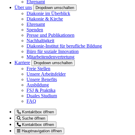
Ehrenamt
Über uns
Dropdown umschalten
Diakonie im Überblick
Diakonie & Kirche
Ehrenamt
Spenden
Presse und Publikationen
Nachhaltigkeit
Diakonie-Institut für berufliche Bildung
Büro für soziale Innovation
Mitarbeitendenvertretung
Karriere
Dropdown umschalten
Freie Stellen
Unsere Arbeitsfelder
Unsere Benefits
Ausbildung
FSJ & Praktika
Duales Studium
FAQ
Kontaktbox öffnen
Suche öffnen
Kontaktbox öffnen
Hauptnavigation öffnen