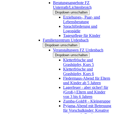
Beratungsangebote FZ
Unterrath/Lichtenbroich
Dropdown umschalten
Erziehungs-, Paar- und
Lebensberatung
Sprachförderung und
Logopädie
Tagespflege für Kinder
Familienzentrum Urdenbach
Dropdown umschalten
Veranstaltungen FZ Urdenbach
Dropdown umschalten
Kletterfrösche und
Grashüpfer, Kurs 5
Kletterfrösche und
Grashüpfer, Kurs 6
Fledermaus-Abend für Eltern
und Kinder ab 5 Jahren
Lagerfeuer - aber sicher! für
(Groß-) Eltern und Kinder
von 3 bis 6 Jahren
Zumba-Gold® - Kleingruppe
Pyjama-Abend mit Betreuung
für Vorschulkinder: Kreative