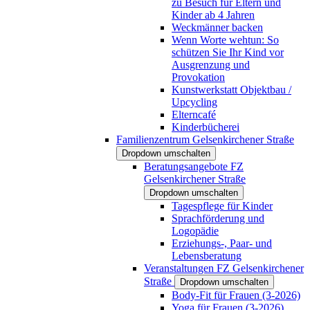
zu Besuch für Eltern und
Kinder ab 4 Jahren
Weckmänner backen
Wenn Worte wehtun: So
schützen Sie Ihr Kind vor
Ausgrenzung und
Provokation
Kunstwerkstatt Objektbau /
Upcycling
Elterncafé
Kinderbücherei
Familienzentrum Gelsenkirchener Straße
Dropdown umschalten
Beratungsangebote FZ
Gelsenkirchener Straße
Dropdown umschalten
Tagespflege für Kinder
Sprachförderung und
Logopädie
Erziehungs-, Paar- und
Lebensberatung
Veranstaltungen FZ Gelsenkirchener
Straße
Dropdown umschalten
Body-Fit für Frauen (3-2026)
Yoga für Frauen (3-2026)