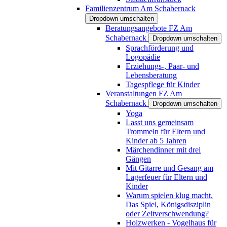
Familienzentrum Am Schabernack
Dropdown umschalten
Beratungsangebote FZ Am
Schabernack
Dropdown umschalten
Sprachförderung und
Logopädie
Erziehungs-, Paar- und
Lebensberatung
Tagespflege für Kinder
Veranstaltungen FZ Am
Schabernack
Dropdown umschalten
Yoga
Lasst uns gemeinsam
Trommeln für Eltern und
Kinder ab 5 Jahren
Märchendinner mit drei
Gängen
Mit Gitarre und Gesang am
Lagerfeuer für Eltern und
Kinder
Warum spielen klug macht.
Das Spiel, Königsdisziplin
oder Zeitverschwendung?
Holzwerken - Vogelhaus für