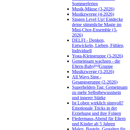
Sommerferien
Musik-Mäuse (3-2026)
Musikzwerge (4-2026)
Singen Level Up! Entdecke
deine stimmliche Magie im
Mini-Chor-Ensemble (3-
2026)
DELFI - Denken,
Entwickeln, Lieben, Fühlen,
Individuell
Yoga-Kleingruppe (3-2026)
Gemeinsam wachsen - die
Eltern-BabyGruppe
Musikzwerge (3-2026)
All Ways Sing -
Gesangsgruppe (2-2026)
Superhelden-Tag: Gemeinsam
zu mehr Selbstbewusstsein
und innerer Stärke
Ist Loben wirklich sinnvoll?
Emotionale Tricks in der
Erziehung und ihre Folgen
Fledermaus-Abend für Eltern
und Kinder ab 5 Jahren
Malen, Basteln, Gestalten für