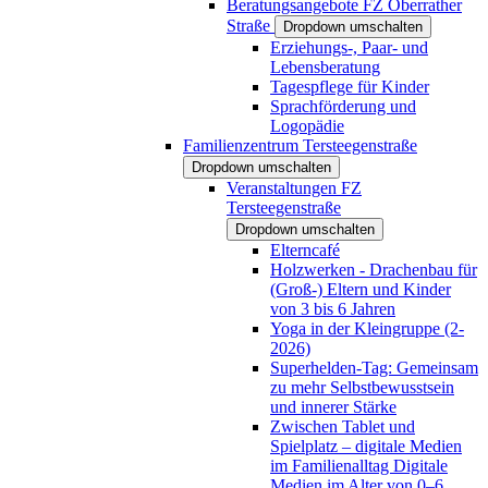
Beratungsangebote FZ Oberrather
Straße
Dropdown umschalten
Erziehungs-, Paar- und
Lebensberatung
Tagespflege für Kinder
Sprachförderung und
Logopädie
Familienzentrum Tersteegenstraße
Dropdown umschalten
Veranstaltungen FZ
Tersteegenstraße
Dropdown umschalten
Elterncafé
Holzwerken - Drachenbau für
(Groß-) Eltern und Kinder
von 3 bis 6 Jahren
Yoga in der Kleingruppe (2-
2026)
Superhelden-Tag: Gemeinsam
zu mehr Selbstbewusstsein
und innerer Stärke
Zwischen Tablet und
Spielplatz – digitale Medien
im Familienalltag Digitale
Medien im Alter von 0–6