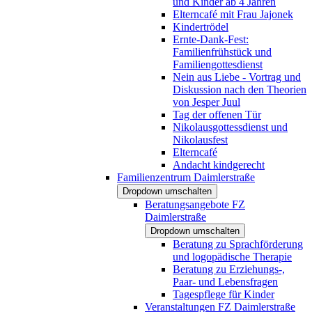
und Kinder ab 4 Jahren
Elterncafé mit Frau Jajonek
Kindertrödel
Ernte-Dank-Fest:
Familienfrühstück und
Familiengottesdienst
Nein aus Liebe - Vortrag und
Diskussion nach den Theorien
von Jesper Juul
Tag der offenen Tür
Nikolausgottessdienst und
Nikolausfest
Elterncafé
Andacht kindgerecht
Familienzentrum Daimlerstraße
Dropdown umschalten
Beratungsangebote FZ
Daimlerstraße
Dropdown umschalten
Beratung zu Sprachförderung
und logopädische Therapie
Beratung zu Erziehungs-,
Paar- und Lebensfragen
Tagespflege für Kinder
Veranstaltungen FZ Daimlerstraße