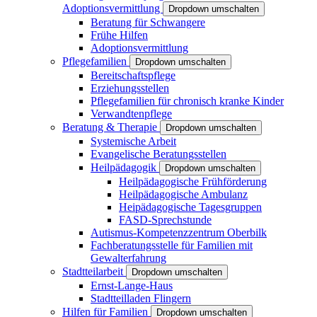
Adoptionsvermittlung
Dropdown umschalten
Beratung für Schwangere
Frühe Hilfen
Adoptionsvermittlung
Pflegefamilien
Dropdown umschalten
Bereitschaftspflege
Erziehungsstellen
Pflegefamilien für chronisch kranke Kinder
Verwandtenpflege
Beratung & Therapie
Dropdown umschalten
Systemische Arbeit
Evangelische Beratungsstellen
Heilpädagogik
Dropdown umschalten
Heilpädagogische Frühförderung
Heilpädagogische Ambulanz
Heipädagogische Tagesgruppen
FASD-Sprechstunde
Autismus-Kompetenzzentrum Oberbilk
Fachberatungsstelle für Familien mit
Gewalterfahrung
Stadtteilarbeit
Dropdown umschalten
Ernst-Lange-Haus
Stadtteilladen Flingern
Hilfen für Familien
Dropdown umschalten