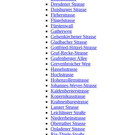
Dresdener Strasse
Duisburger Strasse
Fleherstrasse
Flügelstrasse
Fürstenwall
Gatherweg
Gelsenkirchener Strasse
Gladbacher Strasse
Gottfried-Hötzel-Strasse
Graf-Recke-Strasse
Grafenberger Allee
Grevenbroicher Weg
Hasselsstrasse
Hochstrasse
Hohenzollernstrasse
Johannes-Weyer-Strasse
Kaldenbergerstrasse
Kopernikusstrasse
Krahnenburgstrasse
Langer Strasse
Leichlinger Straße
Niederrheinstrasse
Oberrather Strasse
Opladener Strasse
Ria-Thiele-Straße