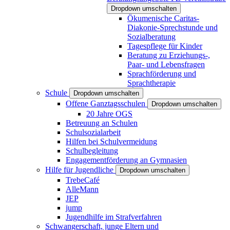
Dropdown umschalten
Ökumenische Caritas-
Diakonie-Sprechstunde und
Sozialberatung
Tagespflege für Kinder
Beratung zu Erziehungs-,
Paar- und Lebensfragen
Sprachförderung und
Sprachtherapie
Schule
Dropdown umschalten
Offene Ganztagsschulen
Dropdown umschalten
20 Jahre OGS
Betreuung an Schulen
Schulsozialarbeit
Hilfen bei Schulvermeidung
Schulbegleitung
Engagementförderung an Gymnasien
Hilfe für Jugendliche
Dropdown umschalten
TrebeCafé
AlleMann
JEP
jump
Jugendhilfe im Strafverfahren
Schwangerschaft, junge Eltern und