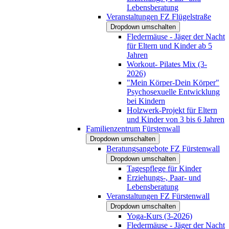
Lebensberatung
Veranstaltungen FZ Flügelstraße
Dropdown umschalten
Fledermäuse - Jäger der Nacht
für Eltern und Kinder ab 5
Jahren
Workout- Pilates Mix (3-
2026)
"Mein Körper-Dein Körper"
Psychosexuelle Entwicklung
bei Kindern
Holzwerk-Projekt für Eltern
und Kinder von 3 bis 6 Jahren
Familienzentrum Fürstenwall
Dropdown umschalten
Beratungsangebote FZ Fürstenwall
Dropdown umschalten
Tagespflege für Kinder
Erziehungs-, Paar- und
Lebensberatung
Veranstaltungen FZ Fürstenwall
Dropdown umschalten
Yoga-Kurs (3-2026)
Fledermäuse - Jäger der Nacht