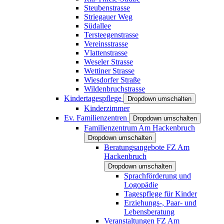
Steubenstrasse
Striegauer Weg
Südallee
Tersteegenstrasse
Vereinsstrasse
Vlattenstrasse
Weseler Strasse
Wettiner Strasse
Wiesdorfer Straße
Wildenbruchstrasse
Kindertagespflege
Dropdown umschalten
Kinderzimmer
Ev. Familienzentren
Dropdown umschalten
Familienzentrum Am Hackenbruch
Dropdown umschalten
Beratungsangebote FZ Am
Hackenbruch
Dropdown umschalten
Sprachförderung und
Logopädie
Tagespflege für Kinder
Erziehungs-, Paar- und
Lebensberatung
Veranstaltungen FZ Am