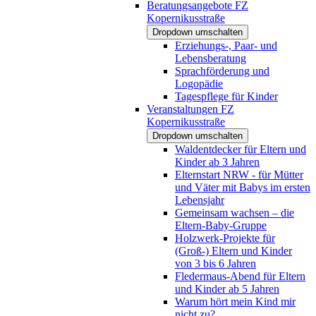
Beratungsangebote FZ
Kopernikusstraße
Dropdown umschalten
Erziehungs-, Paar- und
Lebensberatung
Sprachförderung und
Logopädie
Tagespflege für Kinder
Veranstaltungen FZ
Kopernikusstraße
Dropdown umschalten
Waldentdecker für Eltern und
Kinder ab 3 Jahren
Elternstart NRW - für Mütter
und Väter mit Babys im ersten
Lebensjahr
Gemeinsam wachsen – die
Eltern-Baby-Gruppe
Holzwerk-Projekte für
(Groß-) Eltern und Kinder
von 3 bis 6 Jahren
Fledermaus-Abend für Eltern
und Kinder ab 5 Jahren
Warum hört mein Kind mir
nicht zu?