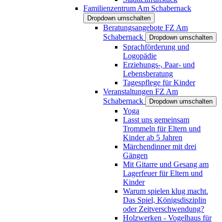
Familienzentrum Am Schabernack
Dropdown umschalten
Beratungsangebote FZ Am
Schabernack
Dropdown umschalten
Sprachförderung und
Logopädie
Erziehungs-, Paar- und
Lebensberatung
Tagespflege für Kinder
Veranstaltungen FZ Am
Schabernack
Dropdown umschalten
Yoga
Lasst uns gemeinsam
Trommeln für Eltern und
Kinder ab 5 Jahren
Märchendinner mit drei
Gängen
Mit Gitarre und Gesang am
Lagerfeuer für Eltern und
Kinder
Warum spielen klug macht.
Das Spiel, Königsdisziplin
oder Zeitverschwendung?
Holzwerken - Vogelhaus für