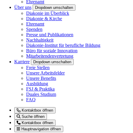
Ehrenamt
Über uns
Dropdown umschalten
Diakonie im Überblick
Diakonie & Kirche
Ehrenamt
Spenden
Presse und Publikationen
Nachhaltigkeit
Diakonie-Institut für berufliche Bildung
Büro für soziale Innovation
Mitarbeitendenvertretung
Karriere
Dropdown umschalten
Freie Stellen
Unsere Arbeitsfelder
Unsere Benefits
Ausbildung
FSJ & Praktika
Duales Studium
FAQ
Kontaktbox öffnen
Suche öffnen
Kontaktbox öffnen
Hauptnavigation öffnen