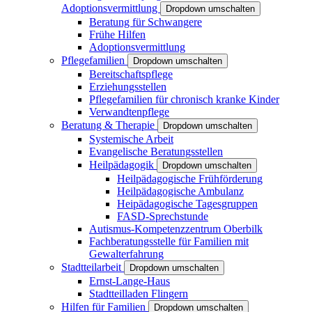
Adoptionsvermittlung
Dropdown umschalten
Beratung für Schwangere
Frühe Hilfen
Adoptionsvermittlung
Pflegefamilien
Dropdown umschalten
Bereitschaftspflege
Erziehungsstellen
Pflegefamilien für chronisch kranke Kinder
Verwandtenpflege
Beratung & Therapie
Dropdown umschalten
Systemische Arbeit
Evangelische Beratungsstellen
Heilpädagogik
Dropdown umschalten
Heilpädagogische Frühförderung
Heilpädagogische Ambulanz
Heipädagogische Tagesgruppen
FASD-Sprechstunde
Autismus-Kompetenzzentrum Oberbilk
Fachberatungsstelle für Familien mit
Gewalterfahrung
Stadtteilarbeit
Dropdown umschalten
Ernst-Lange-Haus
Stadtteilladen Flingern
Hilfen für Familien
Dropdown umschalten