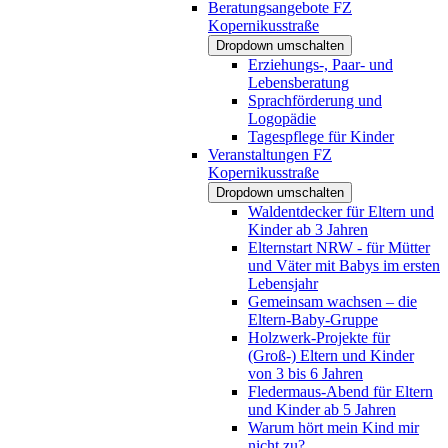
Beratungsangebote FZ
Kopernikusstraße
Dropdown umschalten
Erziehungs-, Paar- und
Lebensberatung
Sprachförderung und
Logopädie
Tagespflege für Kinder
Veranstaltungen FZ
Kopernikusstraße
Dropdown umschalten
Waldentdecker für Eltern und
Kinder ab 3 Jahren
Elternstart NRW - für Mütter
und Väter mit Babys im ersten
Lebensjahr
Gemeinsam wachsen – die
Eltern-Baby-Gruppe
Holzwerk-Projekte für
(Groß-) Eltern und Kinder
von 3 bis 6 Jahren
Fledermaus-Abend für Eltern
und Kinder ab 5 Jahren
Warum hört mein Kind mir
nicht zu?