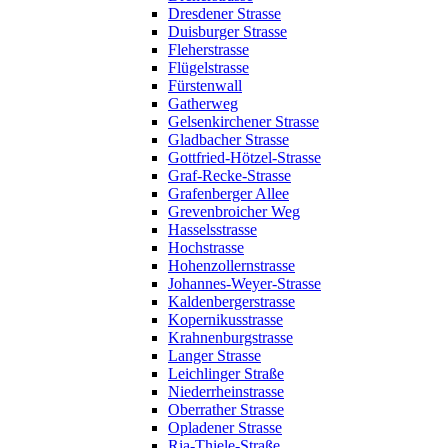
Dresdener Strasse
Duisburger Strasse
Fleherstrasse
Flügelstrasse
Fürstenwall
Gatherweg
Gelsenkirchener Strasse
Gladbacher Strasse
Gottfried-Hötzel-Strasse
Graf-Recke-Strasse
Grafenberger Allee
Grevenbroicher Weg
Hasselsstrasse
Hochstrasse
Hohenzollernstrasse
Johannes-Weyer-Strasse
Kaldenbergerstrasse
Kopernikusstrasse
Krahnenburgstrasse
Langer Strasse
Leichlinger Straße
Niederrheinstrasse
Oberrather Strasse
Opladener Strasse
Ria-Thiele-Straße