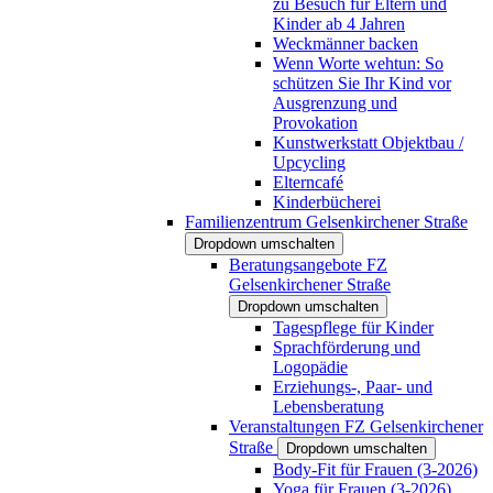
zu Besuch für Eltern und
Kinder ab 4 Jahren
Weckmänner backen
Wenn Worte wehtun: So
schützen Sie Ihr Kind vor
Ausgrenzung und
Provokation
Kunstwerkstatt Objektbau /
Upcycling
Elterncafé
Kinderbücherei
Familienzentrum Gelsenkirchener Straße
Dropdown umschalten
Beratungsangebote FZ
Gelsenkirchener Straße
Dropdown umschalten
Tagespflege für Kinder
Sprachförderung und
Logopädie
Erziehungs-, Paar- und
Lebensberatung
Veranstaltungen FZ Gelsenkirchener
Straße
Dropdown umschalten
Body-Fit für Frauen (3-2026)
Yoga für Frauen (3-2026)