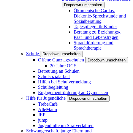
Dropdown umschalten
Ökumenische Caritas-
Diakonie-Sprechstunde und
Sozialberatung
Tagespflege für Kinder
Beratung zu Erziehungs-,
Paar- und Lebensfragen
Sprachförderung und
Sprachtherapie
Schule
Dropdown umschalten
Offene Ganztagsschulen
Dropdown umschalten
20 Jahre OGS
Betreuung an Schulen
Schulsozialarbeit
Hilfen bei Schulvermeidung
Schulbegleitung
Engagementförderung an Gymnasien
Hilfe für Jugendliche
Dropdown umschalten
TrebeCafé
AlleMann
JEP
jump
Jugendhilfe im Strafverfahren
Schwangerschaft, junge Eltern und