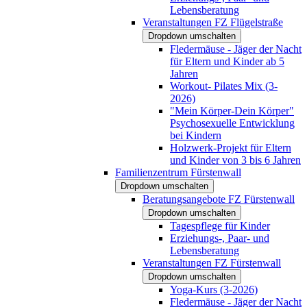
Lebensberatung
Veranstaltungen FZ Flügelstraße
Dropdown umschalten
Fledermäuse - Jäger der Nacht
für Eltern und Kinder ab 5
Jahren
Workout- Pilates Mix (3-
2026)
"Mein Körper-Dein Körper"
Psychosexuelle Entwicklung
bei Kindern
Holzwerk-Projekt für Eltern
und Kinder von 3 bis 6 Jahren
Familienzentrum Fürstenwall
Dropdown umschalten
Beratungsangebote FZ Fürstenwall
Dropdown umschalten
Tagespflege für Kinder
Erziehungs-, Paar- und
Lebensberatung
Veranstaltungen FZ Fürstenwall
Dropdown umschalten
Yoga-Kurs (3-2026)
Fledermäuse - Jäger der Nacht