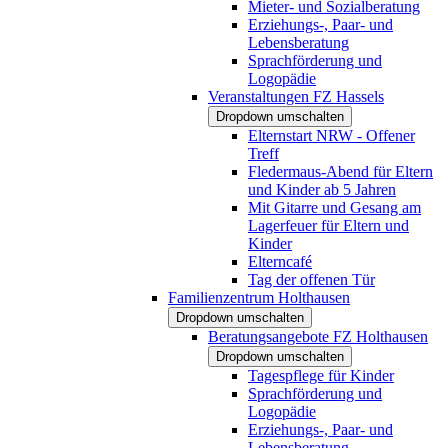
Mieter- und Sozialberatung
Erziehungs-, Paar- und
Lebensberatung
Sprachförderung und
Logopädie
Veranstaltungen FZ Hassels
Dropdown umschalten
Elternstart NRW - Offener
Treff
Fledermaus-Abend für Eltern
und Kinder ab 5 Jahren
Mit Gitarre und Gesang am
Lagerfeuer für Eltern und
Kinder
Elterncafé
Tag der offenen Tür
Familienzentrum Holthausen
Dropdown umschalten
Beratungsangebote FZ Holthausen
Dropdown umschalten
Tagespflege für Kinder
Sprachförderung und
Logopädie
Erziehungs-, Paar- und
Lebensberatung