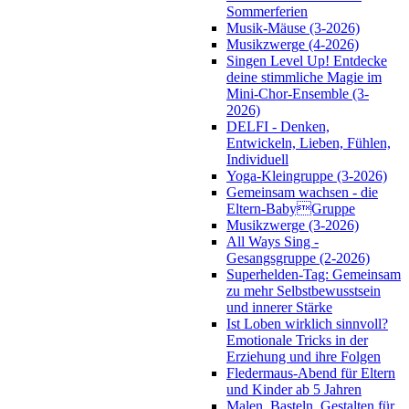
Sommerferien
Musik-Mäuse (3-2026)
Musikzwerge (4-2026)
Singen Level Up! Entdecke
deine stimmliche Magie im
Mini-Chor-Ensemble (3-
2026)
DELFI - Denken,
Entwickeln, Lieben, Fühlen,
Individuell
Yoga-Kleingruppe (3-2026)
Gemeinsam wachsen - die
Eltern-BabyGruppe
Musikzwerge (3-2026)
All Ways Sing -
Gesangsgruppe (2-2026)
Superhelden-Tag: Gemeinsam
zu mehr Selbstbewusstsein
und innerer Stärke
Ist Loben wirklich sinnvoll?
Emotionale Tricks in der
Erziehung und ihre Folgen
Fledermaus-Abend für Eltern
und Kinder ab 5 Jahren
Malen, Basteln, Gestalten für