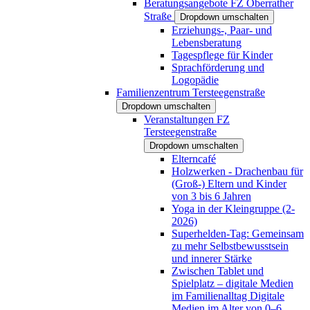
Beratungsangebote FZ Oberrather
Straße
Dropdown umschalten
Erziehungs-, Paar- und
Lebensberatung
Tagespflege für Kinder
Sprachförderung und
Logopädie
Familienzentrum Tersteegenstraße
Dropdown umschalten
Veranstaltungen FZ
Tersteegenstraße
Dropdown umschalten
Elterncafé
Holzwerken - Drachenbau für
(Groß-) Eltern und Kinder
von 3 bis 6 Jahren
Yoga in der Kleingruppe (2-
2026)
Superhelden-Tag: Gemeinsam
zu mehr Selbstbewusstsein
und innerer Stärke
Zwischen Tablet und
Spielplatz – digitale Medien
im Familienalltag Digitale
Medien im Alter von 0–6