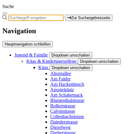
Suche
Zur Suchergebnisseite
Navigation
Hauptnavigation schließen
Jugend & Familie
Dropdown umschalten
Kitas & Kindertagespflege
Dropdown umschalten
Kitas
Dropdown umschalten
Ahornallee
Am Falder
Am Hackenbruch
Apostelplatz
Am Schabernack
Blumenthalstrasse
Bolkerstrasse
Calvinstrasse
Collenbachstrasse
Daimlerstrasse
Diezelweg
Dreherstrasse