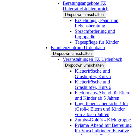
Beratungsangebote FZ
Unterrath/Lichtenbroich
Dropdown umschalten
Erziehungs-, Paar- und
Lebensberatung
Sprachförderung und
Logopädie
Tagespflege für Kinder
Familienzentrum Urdenbach
Dropdown umschalten
Veranstaltungen FZ Urdenbach
Dropdown umschalten
Kletterfrösche und
Grashüpfer, Kurs 5
Kletterfrösche und
Grashüpfer, Kurs 6
Fledermaus-Abend für Eltern
und Kinder ab 5 Jahren
Lagerfeuer - aber sicher! für
(Groß-) Eltern und Kinder
von 3 bis 6 Jahren
Zumba-Gold® - Kleingruppe
Pyjama-Abend mit Betreuung
für Vorschulkinder: Kreative