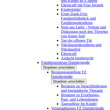
und Kinder ab 4 Jahren
Elterncafé mit Frau Jajonek
Kindertrödel
Ernte-Dank-Fest:
Familienfrühstück und
Familiengottesdienst
Nein aus Liebe - Vortrag und
Diskussion nach den Theorien
von Jesper Juul
Tag der offenen Tür
Nikolausgottessdienst und
Nikolausfest
Elterncafé
Andacht kindgerecht
Familienzentrum Daimlerstraße
Dropdown umschalten
Beratungsangebote FZ
Daimlerstraße
Dropdown umschalten
Beratung zu Sprachförderung
und logopädische Therapie
Beratung zu Erziehungs-,
Paar- und Lebensfragen
Tagespflege für Kinder
Veranstaltungen FZ Daimlerstraße