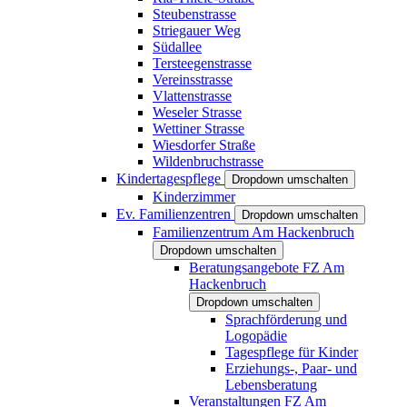
Steubenstrasse
Striegauer Weg
Südallee
Tersteegenstrasse
Vereinsstrasse
Vlattenstrasse
Weseler Strasse
Wettiner Strasse
Wiesdorfer Straße
Wildenbruchstrasse
Kindertagespflege
Dropdown umschalten
Kinderzimmer
Ev. Familienzentren
Dropdown umschalten
Familienzentrum Am Hackenbruch
Dropdown umschalten
Beratungsangebote FZ Am
Hackenbruch
Dropdown umschalten
Sprachförderung und
Logopädie
Tagespflege für Kinder
Erziehungs-, Paar- und
Lebensberatung
Veranstaltungen FZ Am