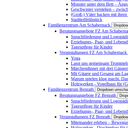
Monster unter dem Bett – Ängst
Geschwister verstehen – zwisc
(Groß-) Väter backen mit ihren
Stadtteilfrühstück
Familienzentrum Am Schabernack
Dropdow
Beratungsangebote FZ Am Schabern
Sprachförderung und Logopädi
Erziehungs-, Paar- und Lebens
Tagespflege für Kinder
Veranstaltungen FZ Am Schabernack
Yoga
Lasst uns gemeinsam Trommeln 
Märchendinner mit drei Gänge
Mit Gitarre und Gesang am Lage
Warum spielen klug macht. Das
Holzwerken - Vogelhaus für (Gr
Familienzentrum Benrath
Dropdown umschal
Beratungsangebote FZ Benrath
Drop
Sprachförderung und Logopädi
Tagespflege für Kinder
Erziehungs-, Paar- und Lebens
Veranstaltungen FZ Benrath
Dropdow
Miteinander erleben – Bewegung
Holzwerken - Drachenbau für (G