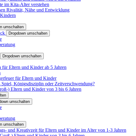
e im Kita-Alter verstehen
hen Rivalität, Nähe und Entwicklung
 Kindern
n umschalten
ack
Dropdown umschalten
e
beratung
Dropdown umschalten
für Eltern und Kinder ab 5 Jahren
n
rfeuer für Eltern und Kinder
 Spiel, Königsdisziplin oder Zeitverschwendung?
oß-) Eltern und Kinder von 3 bis 6 Jahren
ten
down umschalten
e
beratung
n umschalten
s- und Kreativzeit für Eltern und Kinder im Alter von 1-3 Jahren
roß-) Eltern und Kinder von 3 bis 6 Jahren