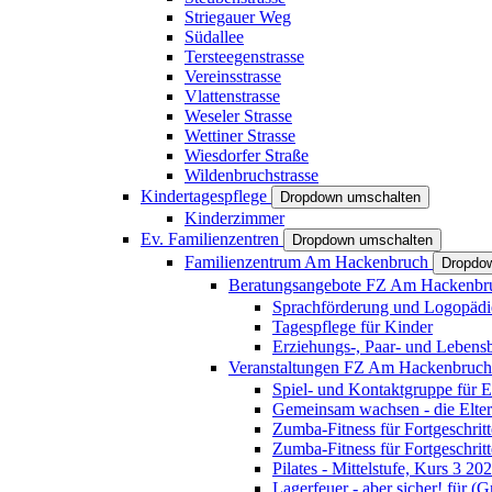
Striegauer Weg
Südallee
Tersteegenstrasse
Vereinsstrasse
Vlattenstrasse
Weseler Strasse
Wettiner Strasse
Wiesdorfer Straße
Wildenbruchstrasse
Kindertagespflege
Dropdown umschalten
Kinderzimmer
Ev. Familienzentren
Dropdown umschalten
Familienzentrum Am Hackenbruch
Dropdo
Beratungsangebote FZ Am Hackenb
Sprachförderung und Logopädi
Tagespflege für Kinder
Erziehungs-, Paar- und Lebens
Veranstaltungen FZ Am Hackenbruc
Spiel- und Kontaktgruppe für E
Gemeinsam wachsen - die Elte
Zumba-Fitness für Fortgeschrit
Zumba-Fitness für Fortgeschrit
Pilates - Mittelstufe, Kurs 3 20
Lagerfeuer - aber sicher! für (