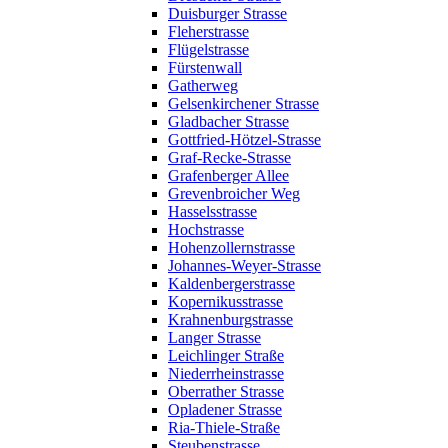
Duisburger Strasse
Fleherstrasse
Flügelstrasse
Fürstenwall
Gatherweg
Gelsenkirchener Strasse
Gladbacher Strasse
Gottfried-Hötzel-Strasse
Graf-Recke-Strasse
Grafenberger Allee
Grevenbroicher Weg
Hasselsstrasse
Hochstrasse
Hohenzollernstrasse
Johannes-Weyer-Strasse
Kaldenbergerstrasse
Kopernikusstrasse
Krahnenburgstrasse
Langer Strasse
Leichlinger Straße
Niederrheinstrasse
Oberrather Strasse
Opladener Strasse
Ria-Thiele-Straße
Steubenstrasse