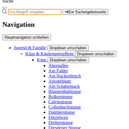
Suche
Zur Suchergebnisseite
Navigation
Hauptnavigation schließen
Jugend & Familie
Dropdown umschalten
Kitas & Kindertagespflege
Dropdown umschalten
Kitas
Dropdown umschalten
Ahornallee
Am Falder
Am Hackenbruch
Apostelplatz
Am Schabernack
Blumenthalstrasse
Bolkerstrasse
Calvinstrasse
Collenbachstrasse
Daimlerstrasse
Diezelweg
Dreherstrasse
Dresdener Strasse