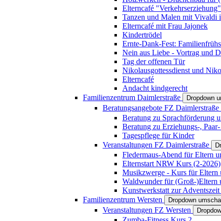
Elterncafé "Verkehrserziehung"
Tanzen und Malen mit Vivaldi in
Elterncafé mit Frau Jajonek
Kindertrödel
Ernte-Dank-Fest: Familienfrühs
Nein aus Liebe - Vortrag und D
Tag der offenen Tür
Nikolausgottessdienst und Niko
Elterncafé
Andacht kindgerecht
Familienzentrum Daimlerstraße
Dropdown u
Beratungsangebote FZ Daimlerstraße
Beratung zu Sprachförderung u
Beratung zu Erziehungs-, Paar
Tagespflege für Kinder
Veranstaltungen FZ Daimlerstraße
D
Fledermaus-Abend für Eltern u
Elternstart NRW Kurs (2-2026)
Musikzwerge - Kurs für Eltern 
Waldwunder für (Groß-)Eltern 
Kunstwerkstatt zur Adventszeit 
Familienzentrum Wersten
Dropdown umscha
Veranstaltungen FZ Wersten
Dropdow
Zumba-Fitness Kurs 2