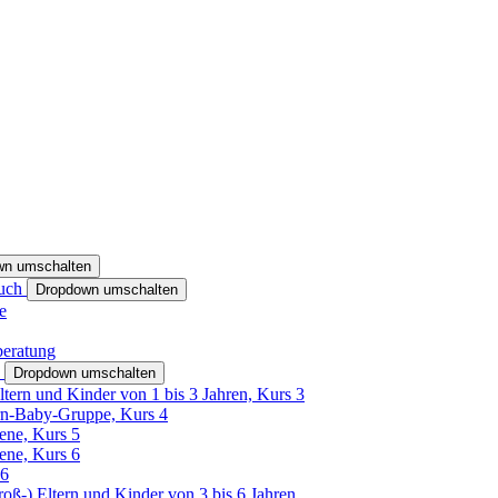
wn umschalten
ruch
Dropdown umschalten
e
beratung
h
Dropdown umschalten
ltern und Kinder von 1 bis 3 Jahren, Kurs 3
rn-Baby-Gruppe, Kurs 4
tene, Kurs 5
tene, Kurs 6
26
Groß-) Eltern und Kinder von 3 bis 6 Jahren