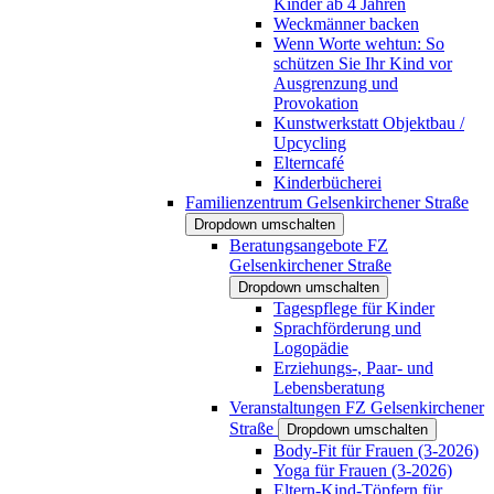
Kinder ab 4 Jahren
Weckmänner backen
Wenn Worte wehtun: So
schützen Sie Ihr Kind vor
Ausgrenzung und
Provokation
Kunstwerkstatt Objektbau /
Upcycling
Elterncafé
Kinderbücherei
Familienzentrum Gelsenkirchener Straße
Dropdown umschalten
Beratungsangebote FZ
Gelsenkirchener Straße
Dropdown umschalten
Tagespflege für Kinder
Sprachförderung und
Logopädie
Erziehungs-, Paar- und
Lebensberatung
Veranstaltungen FZ Gelsenkirchener
Straße
Dropdown umschalten
Body-Fit für Frauen (3-2026)
Yoga für Frauen (3-2026)
Eltern-Kind-Töpfern für