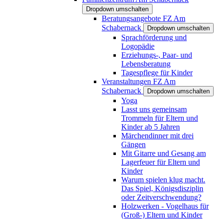
Dropdown umschalten
Beratungsangebote FZ Am
Schabernack
Dropdown umschalten
Sprachförderung und
Logopädie
Erziehungs-, Paar- und
Lebensberatung
Tagespflege für Kinder
Veranstaltungen FZ Am
Schabernack
Dropdown umschalten
Yoga
Lasst uns gemeinsam
Trommeln für Eltern und
Kinder ab 5 Jahren
Märchendinner mit drei
Gängen
Mit Gitarre und Gesang am
Lagerfeuer für Eltern und
Kinder
Warum spielen klug macht.
Das Spiel, Königsdisziplin
oder Zeitverschwendung?
Holzwerken - Vogelhaus für
(Groß-) Eltern und Kinder