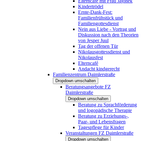
Elterncafé mit Frau Jajonek
Kindertrödel
Ernte-Dank-Fest:
Familienfrühstück und
Familiengottesdienst
Nein aus Liebe - Vortrag und
Diskussion nach den Theorien
von Jesper Juul
Tag der offenen Tür
Nikolausgottessdienst und
Nikolausfest
Elterncafé
Andacht kindgerecht
Familienzentrum Daimlerstraße
Dropdown umschalten
Beratungsangebote FZ
Daimlerstraße
Dropdown umschalten
Beratung zu Sprachförderung
und logopädische Therapie
Beratung zu Erziehungs-,
Paar- und Lebensfragen
Tagespflege für Kinder
Veranstaltungen FZ Daimlerstraße
Dropdown umschalten