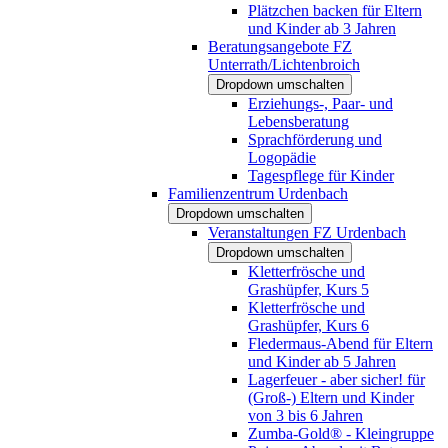
Plätzchen backen für Eltern
und Kinder ab 3 Jahren
Beratungsangebote FZ
Unterrath/Lichtenbroich
Dropdown umschalten
Erziehungs-, Paar- und
Lebensberatung
Sprachförderung und
Logopädie
Tagespflege für Kinder
Familienzentrum Urdenbach
Dropdown umschalten
Veranstaltungen FZ Urdenbach
Dropdown umschalten
Kletterfrösche und
Grashüpfer, Kurs 5
Kletterfrösche und
Grashüpfer, Kurs 6
Fledermaus-Abend für Eltern
und Kinder ab 5 Jahren
Lagerfeuer - aber sicher! für
(Groß-) Eltern und Kinder
von 3 bis 6 Jahren
Zumba-Gold® - Kleingruppe