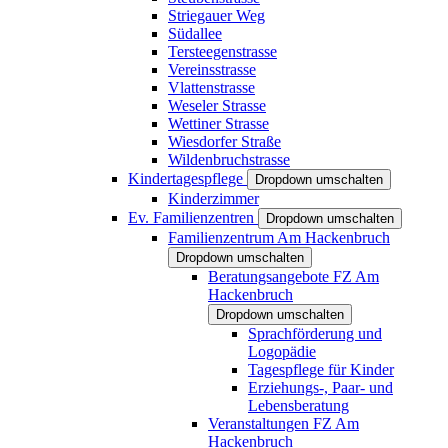
Striegauer Weg
Südallee
Tersteegenstrasse
Vereinsstrasse
Vlattenstrasse
Weseler Strasse
Wettiner Strasse
Wiesdorfer Straße
Wildenbruchstrasse
Kindertagespflege
Dropdown umschalten
Kinderzimmer
Ev. Familienzentren
Dropdown umschalten
Familienzentrum Am Hackenbruch
Dropdown umschalten
Beratungsangebote FZ Am
Hackenbruch
Dropdown umschalten
Sprachförderung und
Logopädie
Tagespflege für Kinder
Erziehungs-, Paar- und
Lebensberatung
Veranstaltungen FZ Am
Hackenbruch