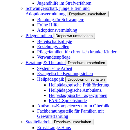
Jugendhilfe im Strafverfahren
Schwangerschaft, junge Eltern und
Adoptionsvermittlung
Dropdown umschalten
Beratung für Schwangere
Frühe Hilfen
Adoptionsvermittlung
Pflegefamilien
Dropdown umschalten
Bereitschaftspflege
Erziehungsstellen
Pflegefamilien für chronisch kranke Kinder
Verwandtenpflege
Beratung & Therapie
Dropdown umschalten
Systemische Arbeit
Evangelische Beratungsstellen
Heilpädagogik
Dropdown umschalten
Heilpädagogische Frühförderung
Heilpädagogische Ambulanz
Heipädagogische Tagesgruppen
FASD-Sprechstunde
Autismus-Kompetenzzentrum Oberbilk
Fachberatungsstelle für Familien mit
Gewalterfahrung
Stadtteilarbeit
Dropdown umschalten
Ernst-Lange-Haus