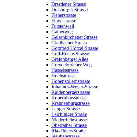
Dresdener Strasse
Duisburger Strasse
Fleherstrasse
Flügelstrasse
Fürstenwall
Gatherweg
Gelsenkirchener Strasse
Gladbacher Strasse
Gottfried-Hötzel-Strasse
Graf-Recke-Strasse
Grafenberger Allee
Grevenbroicher Weg
Hasselsstrasse
Hochstrasse
Hohenzollernstrasse
Johannes-Weyer-Strasse
Kaldenbergerstrasse
Kopernikusstrasse
Krahnenburgstrasse
Langer Strasse
Leichlinger Straße
Niederrheinstrasse
Oberrather Strasse
Ria-Thiele-Straße
Steubenstrasse