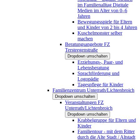
im Familienalltag Digitale
Medien im Alter von 0–6
Jahren
Bewegungsspiele für Eltern
und Kinder von 2 bis 4 Jahren
Kuschelmonster selber
machen
Beratungsangebote FZ
Tersteegenstraße
Dropdown umschalten
Erziehungs-, Paar- und
Lebensberatung
Sprachförderung und
Logopädie
Tagespflege für Kinder
Familienzentrum Unterrath/Lichtenbroich
Dropdown umschalten
Veranstaltungen FZ
Unterrath/Lichtenbroich
Dropdown umschalten
Krabbelgruppe für Eltern und
Kinder
Familientour - mit dem Ritter
durch die Alte Stadt / Altstadt