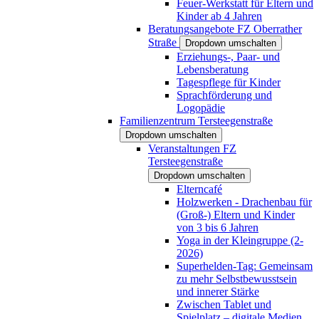
Feuer-Werkstatt für Eltern und
Kinder ab 4 Jahren
Beratungsangebote FZ Oberrather
Straße
Dropdown umschalten
Erziehungs-, Paar- und
Lebensberatung
Tagespflege für Kinder
Sprachförderung und
Logopädie
Familienzentrum Tersteegenstraße
Dropdown umschalten
Veranstaltungen FZ
Tersteegenstraße
Dropdown umschalten
Elterncafé
Holzwerken - Drachenbau für
(Groß-) Eltern und Kinder
von 3 bis 6 Jahren
Yoga in der Kleingruppe (2-
2026)
Superhelden-Tag: Gemeinsam
zu mehr Selbstbewusstsein
und innerer Stärke
Zwischen Tablet und
Spielplatz – digitale Medien