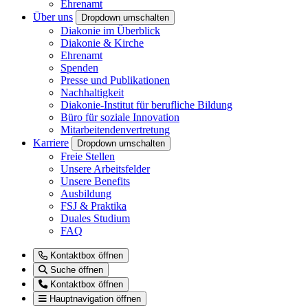
Ehrenamt
Über uns
Dropdown umschalten
Diakonie im Überblick
Diakonie & Kirche
Ehrenamt
Spenden
Presse und Publikationen
Nachhaltigkeit
Diakonie-Institut für berufliche Bildung
Büro für soziale Innovation
Mitarbeitendenvertretung
Karriere
Dropdown umschalten
Freie Stellen
Unsere Arbeitsfelder
Unsere Benefits
Ausbildung
FSJ & Praktika
Duales Studium
FAQ
Kontaktbox öffnen
Suche öffnen
Kontaktbox öffnen
Hauptnavigation öffnen