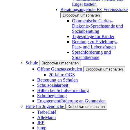
Engel basteln
Beratungsangebote FZ Vereinsstraße
Dropdown umschalten
Ökumenische Caritas-
Diakonie-Sprechstunde und
Sozialberatung
Tagespflege für Kinder
Beratung zu Erziehungs-,
Paar- und Lebensfragen
Sprachförderung und
Sprachtherapie
Schule
Dropdown umschalten
Offene Ganztagsschulen
Dropdown umschalten
20 Jahre OGS
Betreuung an Schulen
Schulsozialarbeit
Hilfen bei Schulvermeidung
Schulbegleitung
Engagementförderung an Gymnasien
Hilfe für Jugendliche
Dropdown umschalten
TrebeCafé
AlleMann
JEP
jump