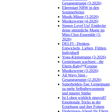
Gesangsgruppe (3-2026)
Elternstart NRW in den
Sommerferien
Musik-Mäuse (3-2026)
Musikzwerge (4-2026)
Singen Level Up! Entdecke
deine stimmliche Magie im
Mini-Chor-Ensemble (3-
2026)
DELFI - Denken,
Entwickeln, Lieben, Fühlen,
Individuell
Yoga-Kleingruppe (3-2026)
Gemeinsam wachsen - die
Eltern-BabyGruppe
Musikzwerge (3-2026)
All Ways Sing -
Gesangsgruppe (2-2026)
Superhelden-Tag: Gemeinsam
zu mehr Selbstbewusstsein
und innerer Stärke
Ist Loben wirklich sinnvoll?
Emotionale Tricks in der
Erziehung und ihre Folgen
Fledermaus-Abend für Eltern