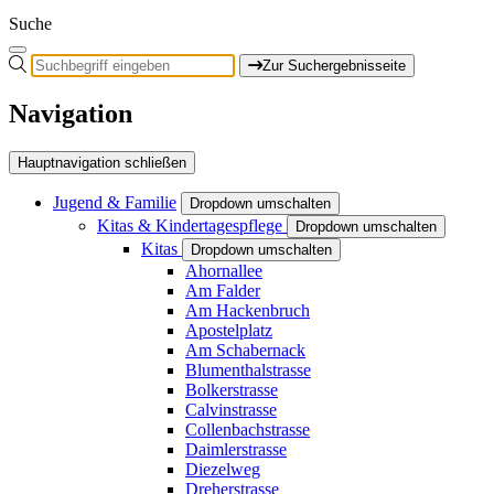
Suche
Zur Suchergebnisseite
Navigation
Hauptnavigation schließen
Jugend & Familie
Dropdown umschalten
Kitas & Kindertagespflege
Dropdown umschalten
Kitas
Dropdown umschalten
Ahornallee
Am Falder
Am Hackenbruch
Apostelplatz
Am Schabernack
Blumenthalstrasse
Bolkerstrasse
Calvinstrasse
Collenbachstrasse
Daimlerstrasse
Diezelweg
Dreherstrasse