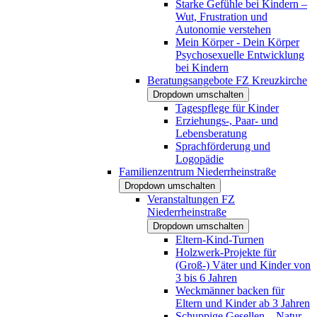
Starke Gefühle bei Kindern –
Wut, Frustration und
Autonomie verstehen
Mein Körper - Dein Körper
Psychosexuelle Entwicklung
bei Kindern
Beratungsangebote FZ Kreuzkirche
Dropdown umschalten
Tagespflege für Kinder
Erziehungs-, Paar- und
Lebensberatung
Sprachförderung und
Logopädie
Familienzentrum Niederrheinstraße
Dropdown umschalten
Veranstaltungen FZ
Niederrheinstraße
Dropdown umschalten
Eltern-Kind-Turnen
Holzwerk-Projekte für
(Groß-) Väter und Kinder von
3 bis 6 Jahren
Weckmänner backen für
Eltern und Kinder ab 3 Jahren
Schuppige Gesellen – Natur