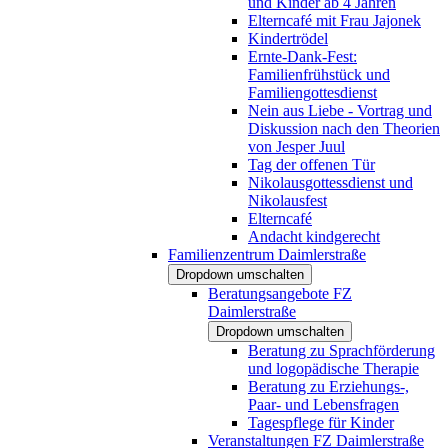
und Kinder ab 4 Jahren
Elterncafé mit Frau Jajonek
Kindertrödel
Ernte-Dank-Fest:
Familienfrühstück und
Familiengottesdienst
Nein aus Liebe - Vortrag und
Diskussion nach den Theorien
von Jesper Juul
Tag der offenen Tür
Nikolausgottessdienst und
Nikolausfest
Elterncafé
Andacht kindgerecht
Familienzentrum Daimlerstraße
Dropdown umschalten
Beratungsangebote FZ
Daimlerstraße
Dropdown umschalten
Beratung zu Sprachförderung
und logopädische Therapie
Beratung zu Erziehungs-,
Paar- und Lebensfragen
Tagespflege für Kinder
Veranstaltungen FZ Daimlerstraße