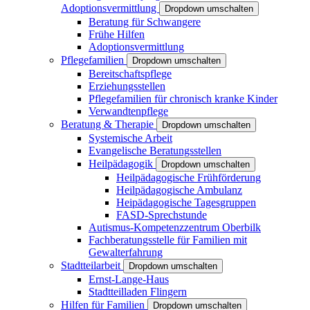
Adoptionsvermittlung
Dropdown umschalten
Beratung für Schwangere
Frühe Hilfen
Adoptionsvermittlung
Pflegefamilien
Dropdown umschalten
Bereitschaftspflege
Erziehungsstellen
Pflegefamilien für chronisch kranke Kinder
Verwandtenpflege
Beratung & Therapie
Dropdown umschalten
Systemische Arbeit
Evangelische Beratungsstellen
Heilpädagogik
Dropdown umschalten
Heilpädagogische Frühförderung
Heilpädagogische Ambulanz
Heipädagogische Tagesgruppen
FASD-Sprechstunde
Autismus-Kompetenzzentrum Oberbilk
Fachberatungsstelle für Familien mit
Gewalterfahrung
Stadtteilarbeit
Dropdown umschalten
Ernst-Lange-Haus
Stadtteilladen Flingern
Hilfen für Familien
Dropdown umschalten