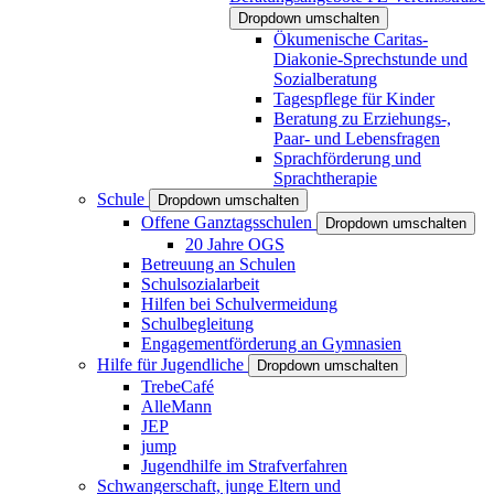
Dropdown umschalten
Ökumenische Caritas-
Diakonie-Sprechstunde und
Sozialberatung
Tagespflege für Kinder
Beratung zu Erziehungs-,
Paar- und Lebensfragen
Sprachförderung und
Sprachtherapie
Schule
Dropdown umschalten
Offene Ganztagsschulen
Dropdown umschalten
20 Jahre OGS
Betreuung an Schulen
Schulsozialarbeit
Hilfen bei Schulvermeidung
Schulbegleitung
Engagementförderung an Gymnasien
Hilfe für Jugendliche
Dropdown umschalten
TrebeCafé
AlleMann
JEP
jump
Jugendhilfe im Strafverfahren
Schwangerschaft, junge Eltern und