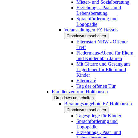
Mieter- und Sozialberatung
Erziehungs-, Paar- und
Lebensberatung
Sprachförderung und
Logopädie
Veranstaltungen FZ Hassels
Dropdown umschalten
Elternstart NRW - Offener
Treff
Fledermaus-Abend für Eltern
und Kinder ab 5 Jahren
Mit Gitarre und Gesang am
Lagerfeuer für Eltern und
Kinder
Elterncafé
Tag der offenen Tür
Familienzentrum Holthausen
Dropdown umschalten
Beratungsangebote FZ Holthausen
Dropdown umschalten
Tagespflege für Kinder
Sprachförderung und
Logopädie
Erziehungs-, Paar- und
Lebensberatung