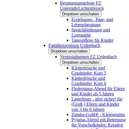
Beratungsangebote FZ
Unterrath/Lichtenbroich
Dropdown umschalten
Erziehungs-, Paar- und
Lebensberatung
Sprachförderung und
Logopädie
Tagespflege für Kinder
Familienzentrum Urdenbach
Dropdown umschalten
Veranstaltungen FZ Urdenbach
Dropdown umschalten
Kletterfrösche und
Grashüpfer, Kurs 5
Kletterfrösche und
Grashüpfer, Kurs 6
Fledermaus-Abend für Eltern
und Kinder ab 5 Jahren
Lagerfeuer - aber sicher! für
(Groß-) Eltern und Kinder
von 3 bis 6 Jahren
Zumba-Gold® - Kleingruppe
Pyjama-Abend mit Betreuung
für Vorschulkinder: Kreative