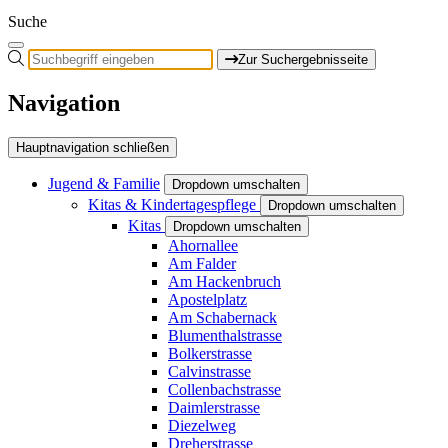
Suche
Zur Suchergebnisseite
Navigation
Hauptnavigation schließen
Jugend & Familie
Dropdown umschalten
Kitas & Kindertagespflege
Dropdown umschalten
Kitas
Dropdown umschalten
Ahornallee
Am Falder
Am Hackenbruch
Apostelplatz
Am Schabernack
Blumenthalstrasse
Bolkerstrasse
Calvinstrasse
Collenbachstrasse
Daimlerstrasse
Diezelweg
Dreherstrasse