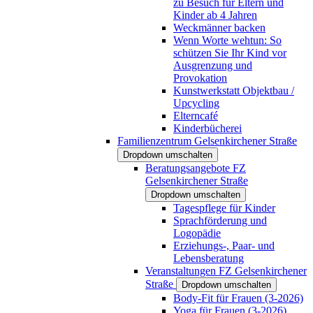
zu Besuch für Eltern und
Kinder ab 4 Jahren
Weckmänner backen
Wenn Worte wehtun: So
schützen Sie Ihr Kind vor
Ausgrenzung und
Provokation
Kunstwerkstatt Objektbau /
Upcycling
Elterncafé
Kinderbücherei
Familienzentrum Gelsenkirchener Straße
Dropdown umschalten
Beratungsangebote FZ
Gelsenkirchener Straße
Dropdown umschalten
Tagespflege für Kinder
Sprachförderung und
Logopädie
Erziehungs-, Paar- und
Lebensberatung
Veranstaltungen FZ Gelsenkirchener
Straße
Dropdown umschalten
Body-Fit für Frauen (3-2026)
Yoga für Frauen (3-2026)