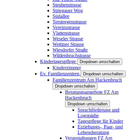
Steubenstrasse
Striegauer Weg
Südallee
Tersteegenstrasse
Vereinsstrasse
Vlattenstrasse
Weseler Strasse
Wettiner Strasse
Wiesdorfer Straße
Wildenbruchstrasse
Kindertagespflege
Dropdown umschalten
Kinderzimmer
Ev. Familienzentren
Dropdown umschalten
Familienzentrum Am Hackenbruch
Dropdown umschalten
Beratungsangebote FZ Am
Hackenbruch
Dropdown umschalten
Sprachförderung und
Logopädie
Tagespflege für Kinder
Erziehungs-, Paar- und
Lebensberatung
Veranstaltungen FZ Am