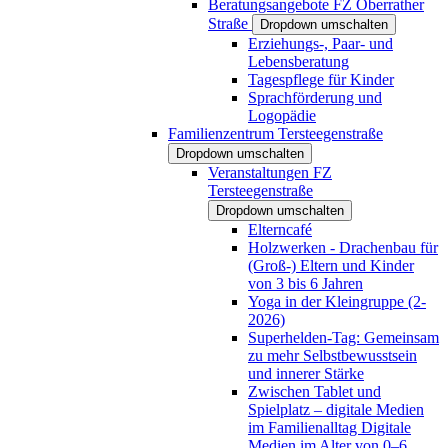
Beratungsangebote FZ Oberrather
Straße
Dropdown umschalten
Erziehungs-, Paar- und
Lebensberatung
Tagespflege für Kinder
Sprachförderung und
Logopädie
Familienzentrum Tersteegenstraße
Dropdown umschalten
Veranstaltungen FZ
Tersteegenstraße
Dropdown umschalten
Elterncafé
Holzwerken - Drachenbau für
(Groß-) Eltern und Kinder
von 3 bis 6 Jahren
Yoga in der Kleingruppe (2-
2026)
Superhelden-Tag: Gemeinsam
zu mehr Selbstbewusstsein
und innerer Stärke
Zwischen Tablet und
Spielplatz – digitale Medien
im Familienalltag Digitale
Medien im Alter von 0–6