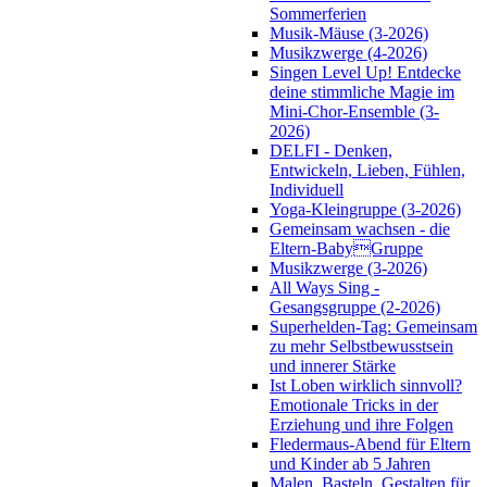
Sommerferien
Musik-Mäuse (3-2026)
Musikzwerge (4-2026)
Singen Level Up! Entdecke
deine stimmliche Magie im
Mini-Chor-Ensemble (3-
2026)
DELFI - Denken,
Entwickeln, Lieben, Fühlen,
Individuell
Yoga-Kleingruppe (3-2026)
Gemeinsam wachsen - die
Eltern-BabyGruppe
Musikzwerge (3-2026)
All Ways Sing -
Gesangsgruppe (2-2026)
Superhelden-Tag: Gemeinsam
zu mehr Selbstbewusstsein
und innerer Stärke
Ist Loben wirklich sinnvoll?
Emotionale Tricks in der
Erziehung und ihre Folgen
Fledermaus-Abend für Eltern
und Kinder ab 5 Jahren
Malen, Basteln, Gestalten für