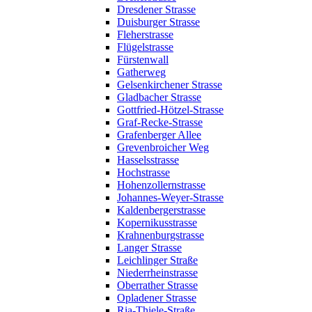
Dresdener Strasse
Duisburger Strasse
Fleherstrasse
Flügelstrasse
Fürstenwall
Gatherweg
Gelsenkirchener Strasse
Gladbacher Strasse
Gottfried-Hötzel-Strasse
Graf-Recke-Strasse
Grafenberger Allee
Grevenbroicher Weg
Hasselsstrasse
Hochstrasse
Hohenzollernstrasse
Johannes-Weyer-Strasse
Kaldenbergerstrasse
Kopernikusstrasse
Krahnenburgstrasse
Langer Strasse
Leichlinger Straße
Niederrheinstrasse
Oberrather Strasse
Opladener Strasse
Ria-Thiele-Straße