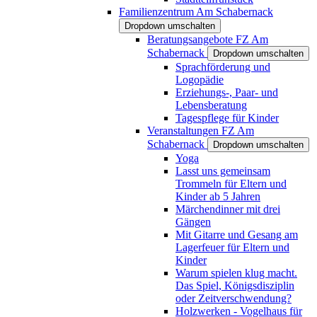
Familienzentrum Am Schabernack
Dropdown umschalten
Beratungsangebote FZ Am
Schabernack
Dropdown umschalten
Sprachförderung und
Logopädie
Erziehungs-, Paar- und
Lebensberatung
Tagespflege für Kinder
Veranstaltungen FZ Am
Schabernack
Dropdown umschalten
Yoga
Lasst uns gemeinsam
Trommeln für Eltern und
Kinder ab 5 Jahren
Märchendinner mit drei
Gängen
Mit Gitarre und Gesang am
Lagerfeuer für Eltern und
Kinder
Warum spielen klug macht.
Das Spiel, Königsdisziplin
oder Zeitverschwendung?
Holzwerken - Vogelhaus für