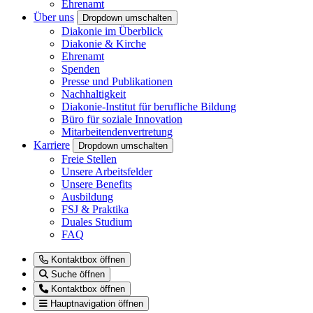
Ehrenamt
Über uns
Dropdown umschalten
Diakonie im Überblick
Diakonie & Kirche
Ehrenamt
Spenden
Presse und Publikationen
Nachhaltigkeit
Diakonie-Institut für berufliche Bildung
Büro für soziale Innovation
Mitarbeitendenvertretung
Karriere
Dropdown umschalten
Freie Stellen
Unsere Arbeitsfelder
Unsere Benefits
Ausbildung
FSJ & Praktika
Duales Studium
FAQ
Kontaktbox öffnen
Suche öffnen
Kontaktbox öffnen
Hauptnavigation öffnen