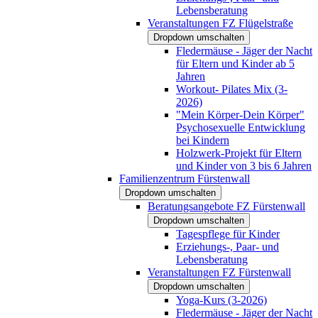
Lebensberatung
Veranstaltungen FZ Flügelstraße
Dropdown umschalten
Fledermäuse - Jäger der Nacht
für Eltern und Kinder ab 5
Jahren
Workout- Pilates Mix (3-
2026)
"Mein Körper-Dein Körper"
Psychosexuelle Entwicklung
bei Kindern
Holzwerk-Projekt für Eltern
und Kinder von 3 bis 6 Jahren
Familienzentrum Fürstenwall
Dropdown umschalten
Beratungsangebote FZ Fürstenwall
Dropdown umschalten
Tagespflege für Kinder
Erziehungs-, Paar- und
Lebensberatung
Veranstaltungen FZ Fürstenwall
Dropdown umschalten
Yoga-Kurs (3-2026)
Fledermäuse - Jäger der Nacht