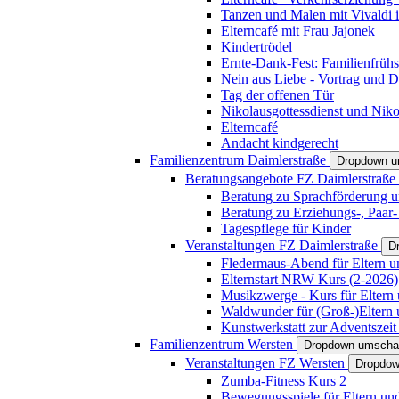
Tanzen und Malen mit Vivaldi in
Elterncafé mit Frau Jajonek
Kindertrödel
Ernte-Dank-Fest: Familienfrühs
Nein aus Liebe - Vortrag und D
Tag der offenen Tür
Nikolausgottessdienst und Niko
Elterncafé
Andacht kindgerecht
Familienzentrum Daimlerstraße
Dropdown u
Beratungsangebote FZ Daimlerstraße
Beratung zu Sprachförderung u
Beratung zu Erziehungs-, Paar
Tagespflege für Kinder
Veranstaltungen FZ Daimlerstraße
D
Fledermaus-Abend für Eltern u
Elternstart NRW Kurs (2-2026)
Musikzwerge - Kurs für Eltern 
Waldwunder für (Groß-)Eltern 
Kunstwerkstatt zur Adventszeit 
Familienzentrum Wersten
Dropdown umscha
Veranstaltungen FZ Wersten
Dropdow
Zumba-Fitness Kurs 2
Bewegungsspiele für Eltern un