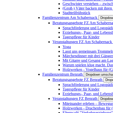
Geschwister verstehen – zwisc
(Groß-) Väter backen mit ihren
Stadtteilfrühstück
Familienzentrum Am Schabernack
Dropdow
Beratungsangebote FZ Am Schabern
Sprachförderung und Logopädi
Erziehungs-, Paar- und Lebens
Tagespflege für Kinder
Veranstaltungen FZ Am Schabernack
Yoga
Lasst uns gemeinsam Trommeln 
Märchendinner mit drei Gänge
Mit Gitarre und Gesang am Lage
Warum spielen klug macht. Das
Holzwerken - Vogelhaus für (Gr
Familienzentrum Benrath
Dropdown umschal
Beratungsangebote FZ Benrath
Drop
Sprachförderung und Logopädi
Tagespflege für Kinder
Erziehungs-, Paar- und Lebens
Veranstaltungen FZ Benrath
Dropdow
Miteinander erleben – Bewegung
Holzwerken - Drachenbau für (G
Elterncafé "Verkehrserziehung"