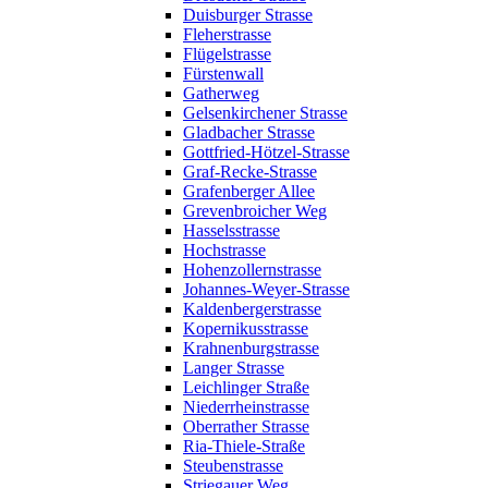
Duisburger Strasse
Fleherstrasse
Flügelstrasse
Fürstenwall
Gatherweg
Gelsenkirchener Strasse
Gladbacher Strasse
Gottfried-Hötzel-Strasse
Graf-Recke-Strasse
Grafenberger Allee
Grevenbroicher Weg
Hasselsstrasse
Hochstrasse
Hohenzollernstrasse
Johannes-Weyer-Strasse
Kaldenbergerstrasse
Kopernikusstrasse
Krahnenburgstrasse
Langer Strasse
Leichlinger Straße
Niederrheinstrasse
Oberrather Strasse
Ria-Thiele-Straße
Steubenstrasse
Striegauer Weg