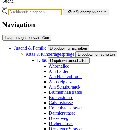
Suche
Zur Suchergebnisseite
Navigation
Hauptnavigation schließen
Jugend & Familie
Dropdown umschalten
Kitas & Kindertagespflege
Dropdown umschalten
Kitas
Dropdown umschalten
Ahornallee
Am Falder
Am Hackenbruch
Apostelplatz
Am Schabernack
Blumenthalstrasse
Bolkerstrasse
Calvinstrasse
Collenbachstrasse
Daimlerstrasse
Diezelweg
Dreherstrasse
Dresdener Strasse