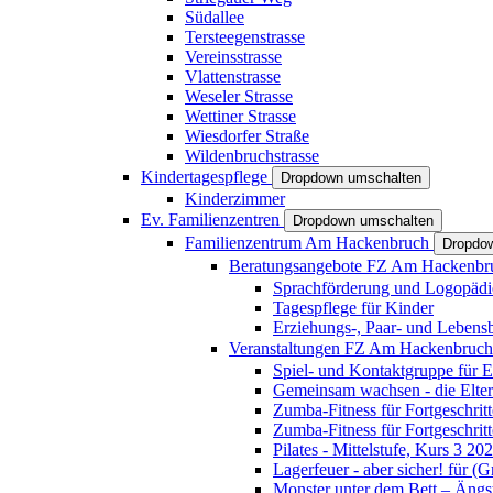
Südallee
Tersteegenstrasse
Vereinsstrasse
Vlattenstrasse
Weseler Strasse
Wettiner Strasse
Wiesdorfer Straße
Wildenbruchstrasse
Kindertagespflege
Dropdown umschalten
Kinderzimmer
Ev. Familienzentren
Dropdown umschalten
Familienzentrum Am Hackenbruch
Dropdo
Beratungsangebote FZ Am Hackenb
Sprachförderung und Logopädi
Tagespflege für Kinder
Erziehungs-, Paar- und Lebens
Veranstaltungen FZ Am Hackenbruc
Spiel- und Kontaktgruppe für E
Gemeinsam wachsen - die Elte
Zumba-Fitness für Fortgeschrit
Zumba-Fitness für Fortgeschrit
Pilates - Mittelstufe, Kurs 3 20
Lagerfeuer - aber sicher! für (
Monster unter dem Bett – Ängst