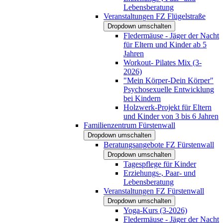
Lebensberatung
Veranstaltungen FZ Flügelstraße
Dropdown umschalten
Fledermäuse - Jäger der Nacht
für Eltern und Kinder ab 5
Jahren
Workout- Pilates Mix (3-
2026)
"Mein Körper-Dein Körper"
Psychosexuelle Entwicklung
bei Kindern
Holzwerk-Projekt für Eltern
und Kinder von 3 bis 6 Jahren
Familienzentrum Fürstenwall
Dropdown umschalten
Beratungsangebote FZ Fürstenwall
Dropdown umschalten
Tagespflege für Kinder
Erziehungs-, Paar- und
Lebensberatung
Veranstaltungen FZ Fürstenwall
Dropdown umschalten
Yoga-Kurs (3-2026)
Fledermäuse - Jäger der Nacht