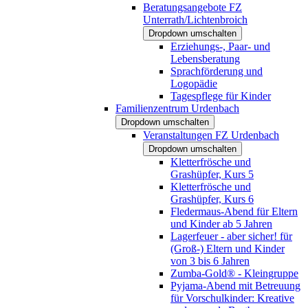
Beratungsangebote FZ
Unterrath/Lichtenbroich
Dropdown umschalten
Erziehungs-, Paar- und
Lebensberatung
Sprachförderung und
Logopädie
Tagespflege für Kinder
Familienzentrum Urdenbach
Dropdown umschalten
Veranstaltungen FZ Urdenbach
Dropdown umschalten
Kletterfrösche und
Grashüpfer, Kurs 5
Kletterfrösche und
Grashüpfer, Kurs 6
Fledermaus-Abend für Eltern
und Kinder ab 5 Jahren
Lagerfeuer - aber sicher! für
(Groß-) Eltern und Kinder
von 3 bis 6 Jahren
Zumba-Gold® - Kleingruppe
Pyjama-Abend mit Betreuung
für Vorschulkinder: Kreative