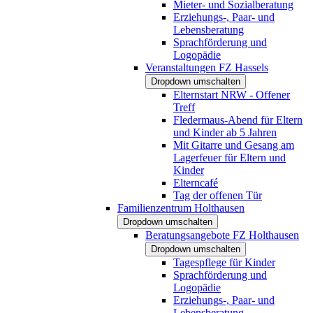
Mieter- und Sozialberatung
Erziehungs-, Paar- und
Lebensberatung
Sprachförderung und
Logopädie
Veranstaltungen FZ Hassels
Dropdown umschalten
Elternstart NRW - Offener
Treff
Fledermaus-Abend für Eltern
und Kinder ab 5 Jahren
Mit Gitarre und Gesang am
Lagerfeuer für Eltern und
Kinder
Elterncafé
Tag der offenen Tür
Familienzentrum Holthausen
Dropdown umschalten
Beratungsangebote FZ Holthausen
Dropdown umschalten
Tagespflege für Kinder
Sprachförderung und
Logopädie
Erziehungs-, Paar- und
Lebensberatung