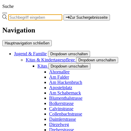
Suche
Zur Suchergebnisseite
Navigation
Hauptnavigation schließen
Jugend & Familie
Dropdown umschalten
Kitas & Kindertagespflege
Dropdown umschalten
Kitas
Dropdown umschalten
Ahornallee
Am Falder
Am Hackenbruch
Apostelplatz
Am Schabernack
Blumenthalstrasse
Bolkerstrasse
Calvinstrasse
Collenbachstrasse
Daimlerstrasse
Diezelweg
Dreherstrasse