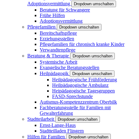
Adoptionsvermittlung
Dropdown umschalten
Beratung für Schwangere
Frühe Hilfen
Adoptionsvermittlung
Pflegefamilien
Dropdown umschalten
Bereitschaftspflege
Erziehungsstellen
Pflegefamilien für chronisch kranke Kinder
Verwandtenpflege
Beratung & Therapie
Dropdown umschalten
Systemische Arbeit
Evangelische Beratungsstellen
Heilpädagogik
Dropdown umschalten
Heilpädagogische Frühförderung
Heilpädagogische Ambulanz
Heipädagogische Tagesgruppen
FASD-Sprechstunde
Autismus-Kompetenzzentrum Oberbilk
Fachberatungsstelle für Familien mit
Gewalterfahrung
Stadtteilarbeit
Dropdown umschalten
Ernst-Lange-Haus
Stadtteilladen Flingern
Hilfen für Familien
Dropdown umschalten