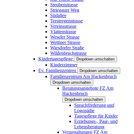
Steubenstrasse
Striegauer Weg
Südallee
Tersteegenstrasse
Vereinsstrasse
Vlattenstrasse
Weseler Strasse
Wettiner Strasse
Wiesdorfer Straße
Wildenbruchstrasse
Kindertagespflege
Dropdown umschalten
Kinderzimmer
Ev. Familienzentren
Dropdown umschalten
Familienzentrum Am Hackenbruch
Dropdown umschalten
Beratungsangebote FZ Am
Hackenbruch
Dropdown umschalten
Sprachförderung und
Logopädie
Tagespflege für Kinder
Erziehungs-, Paar- und
Lebensberatung
Veranstaltungen FZ Am