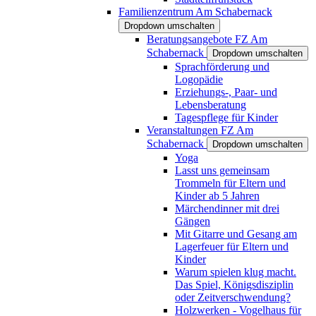
Familienzentrum Am Schabernack
Dropdown umschalten
Beratungsangebote FZ Am
Schabernack
Dropdown umschalten
Sprachförderung und
Logopädie
Erziehungs-, Paar- und
Lebensberatung
Tagespflege für Kinder
Veranstaltungen FZ Am
Schabernack
Dropdown umschalten
Yoga
Lasst uns gemeinsam
Trommeln für Eltern und
Kinder ab 5 Jahren
Märchendinner mit drei
Gängen
Mit Gitarre und Gesang am
Lagerfeuer für Eltern und
Kinder
Warum spielen klug macht.
Das Spiel, Königsdisziplin
oder Zeitverschwendung?
Holzwerken - Vogelhaus für