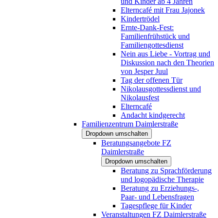
und Kinder ab 4 Jahren
Elterncafé mit Frau Jajonek
Kindertrödel
Ernte-Dank-Fest:
Familienfrühstück und
Familiengottesdienst
Nein aus Liebe - Vortrag und
Diskussion nach den Theorien
von Jesper Juul
Tag der offenen Tür
Nikolausgottessdienst und
Nikolausfest
Elterncafé
Andacht kindgerecht
Familienzentrum Daimlerstraße
Dropdown umschalten
Beratungsangebote FZ
Daimlerstraße
Dropdown umschalten
Beratung zu Sprachförderung
und logopädische Therapie
Beratung zu Erziehungs-,
Paar- und Lebensfragen
Tagespflege für Kinder
Veranstaltungen FZ Daimlerstraße