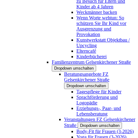
zu Besuch für Eltern und
Kinder ab 4 Jahren
Weckmänner backen
Wenn Worte wehtun: So
schützen Sie Ihr Kind vor
Ausgrenzung und
Provokation
Kunstwerkstatt Objektbau /
Upcycling
Elterncafé
Kinderbücherei
Familienzentrum Gelsenkirchener Straße
Dropdown umschalten
Beratungsangebote FZ
Gelsenkirchener Straße
Dropdown umschalten
Tagespflege für Kinder
Sprachförderung und
Logopädie
Erziehungs-, Paar- und
Lebensberatung
Veranstaltungen FZ Gelsenkirchener
Straße
Dropdown umschalten
Body-Fit für Frauen (3-2026)
Yoga für Frauen (3-2026)