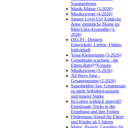
Sommerferien
Musik-Mäuse (3-2026)
Musikzwerge (4-2026)
Singen Level Up! Entdecke
deine stimmliche Magie im
Mini-Chor-Ensemble (3-
2026)
DELFI - Denken,
Entwickeln, Lieben, Fühlen,
Individuell
Yoga-Kleingruppe (3-2026)
Gemeinsam wachsen - die
Eltern-BabyGruppe
Musikzwerge (3-2026)
All Ways Sing -
Gesangsgruppe (2-2026)
Superhelden-Tag: Gemeinsam
zu mehr Selbstbewusstsein
und innerer Stärke
Ist Loben wirklich sinnvoll?
Emotionale Tricks in der
Erziehung und ihre Folgen
Fledermaus-Abend für Eltern
und Kinder ab 5 Jahren
Malen, Basteln, Gestalten für