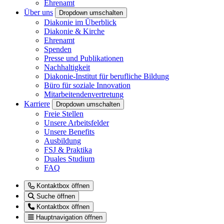
Ehrenamt
Über uns
Dropdown umschalten
Diakonie im Überblick
Diakonie & Kirche
Ehrenamt
Spenden
Presse und Publikationen
Nachhaltigkeit
Diakonie-Institut für berufliche Bildung
Büro für soziale Innovation
Mitarbeitendenvertretung
Karriere
Dropdown umschalten
Freie Stellen
Unsere Arbeitsfelder
Unsere Benefits
Ausbildung
FSJ & Praktika
Duales Studium
FAQ
Kontaktbox öffnen
Suche öffnen
Kontaktbox öffnen
Hauptnavigation öffnen