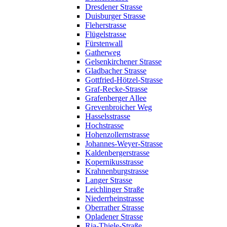
Dresdener Strasse
Duisburger Strasse
Fleherstrasse
Flügelstrasse
Fürstenwall
Gatherweg
Gelsenkirchener Strasse
Gladbacher Strasse
Gottfried-Hötzel-Strasse
Graf-Recke-Strasse
Grafenberger Allee
Grevenbroicher Weg
Hasselsstrasse
Hochstrasse
Hohenzollernstrasse
Johannes-Weyer-Strasse
Kaldenbergerstrasse
Kopernikusstrasse
Krahnenburgstrasse
Langer Strasse
Leichlinger Straße
Niederrheinstrasse
Oberrather Strasse
Opladener Strasse
Ria-Thiele-Straße