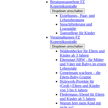
Beratungsangebote FZ
Kopernikusstraße
Dropdown umschalten
Erziehungs-, Paar- und
Lebensberatung
Sprachförderung und
Logopädie
Tagespflege für Kinder
Veranstaltungen FZ
Kopernikusstraße
Dropdown umschalten
Waldentdecker für Eltern und
Kinder ab 3 Jahren
Elternstart NRW - für Mütter
und Väter mit Babys im ersten
Lebensjahr
Gemeinsam wachsen – die
Eltern-Baby-Gruppe
Holzwerk-Projekte für
(Groß-) Eltern und Kinder
von 3 bis 6 Jahren
Fledermaus-Abend für Eltern
und Kinder ab 5 Jahren
Warum hört mein Kind mir
nicht zu?