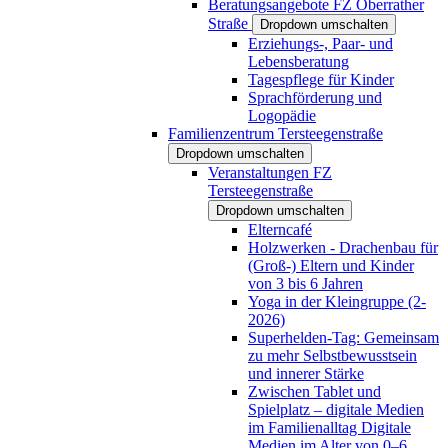
Beratungsangebote FZ Oberrather
Straße
Dropdown umschalten
Erziehungs-, Paar- und
Lebensberatung
Tagespflege für Kinder
Sprachförderung und
Logopädie
Familienzentrum Tersteegenstraße
Dropdown umschalten
Veranstaltungen FZ
Tersteegenstraße
Dropdown umschalten
Elterncafé
Holzwerken - Drachenbau für
(Groß-) Eltern und Kinder
von 3 bis 6 Jahren
Yoga in der Kleingruppe (2-
2026)
Superhelden-Tag: Gemeinsam
zu mehr Selbstbewusstsein
und innerer Stärke
Zwischen Tablet und
Spielplatz – digitale Medien
im Familienalltag Digitale
Medien im Alter von 0–6