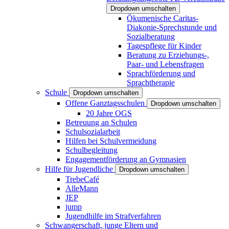
Dropdown umschalten
Ökumenische Caritas-
Diakonie-Sprechstunde und
Sozialberatung
Tagespflege für Kinder
Beratung zu Erziehungs-,
Paar- und Lebensfragen
Sprachförderung und
Sprachtherapie
Schule
Dropdown umschalten
Offene Ganztagsschulen
Dropdown umschalten
20 Jahre OGS
Betreuung an Schulen
Schulsozialarbeit
Hilfen bei Schulvermeidung
Schulbegleitung
Engagementförderung an Gymnasien
Hilfe für Jugendliche
Dropdown umschalten
TrebeCafé
AlleMann
JEP
jump
Jugendhilfe im Strafverfahren
Schwangerschaft, junge Eltern und