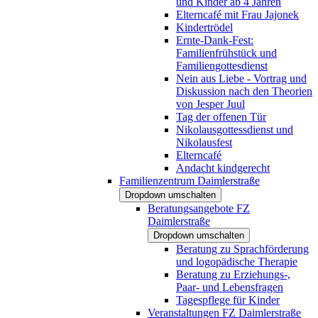
und Kinder ab 4 Jahren
Elterncafé mit Frau Jajonek
Kindertrödel
Ernte-Dank-Fest:
Familienfrühstück und
Familiengottesdienst
Nein aus Liebe - Vortrag und
Diskussion nach den Theorien
von Jesper Juul
Tag der offenen Tür
Nikolausgottessdienst und
Nikolausfest
Elterncafé
Andacht kindgerecht
Familienzentrum Daimlerstraße
Dropdown umschalten
Beratungsangebote FZ
Daimlerstraße
Dropdown umschalten
Beratung zu Sprachförderung
und logopädische Therapie
Beratung zu Erziehungs-,
Paar- und Lebensfragen
Tagespflege für Kinder
Veranstaltungen FZ Daimlerstraße