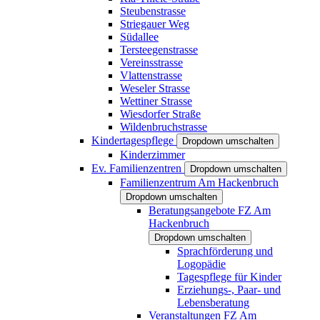
Steubenstrasse
Striegauer Weg
Südallee
Tersteegenstrasse
Vereinsstrasse
Vlattenstrasse
Weseler Strasse
Wettiner Strasse
Wiesdorfer Straße
Wildenbruchstrasse
Kindertagespflege
Dropdown umschalten
Kinderzimmer
Ev. Familienzentren
Dropdown umschalten
Familienzentrum Am Hackenbruch
Dropdown umschalten
Beratungsangebote FZ Am
Hackenbruch
Dropdown umschalten
Sprachförderung und
Logopädie
Tagespflege für Kinder
Erziehungs-, Paar- und
Lebensberatung
Veranstaltungen FZ Am