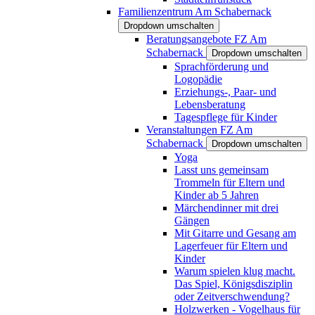
Familienzentrum Am Schabernack
Dropdown umschalten
Beratungsangebote FZ Am
Schabernack
Dropdown umschalten
Sprachförderung und
Logopädie
Erziehungs-, Paar- und
Lebensberatung
Tagespflege für Kinder
Veranstaltungen FZ Am
Schabernack
Dropdown umschalten
Yoga
Lasst uns gemeinsam
Trommeln für Eltern und
Kinder ab 5 Jahren
Märchendinner mit drei
Gängen
Mit Gitarre und Gesang am
Lagerfeuer für Eltern und
Kinder
Warum spielen klug macht.
Das Spiel, Königsdisziplin
oder Zeitverschwendung?
Holzwerken - Vogelhaus für