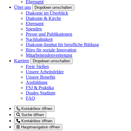
Ehrenamt
Über uns
Dropdown umschalten
Diakonie im Überblick
Diakonie & Kirche
Ehrenamt
Spenden
Presse und Publikationen
Nachhaltigkeit
Diakonie-Institut für berufliche Bildung
Büro für soziale Innovation
Mitarbeitendenvertretung
Karriere
Dropdown umschalten
Freie Stellen
Unsere Arbeitsfelder
Unsere Benefits
Ausbildung
FSJ & Praktika
Duales Studium
FAQ
Kontaktbox öffnen
Suche öffnen
Kontaktbox öffnen
Hauptnavigation öffnen