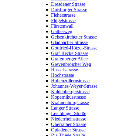
Dresdener Strasse
Duisburger Strasse
Fleherstrasse
Flügelstrasse
Fürstenwall
Gatherweg
Gelsenkirchener Strasse
Gladbacher Strasse
Gottfried-Hötzel-Strasse
Graf-Recke-Strasse
Grafenberger Allee
Grevenbroicher Weg
Hasselsstrasse
Hochstrasse
Hohenzollernstrasse
Johannes-Weyer-Strasse
Kaldenbergerstrasse
Kopernikusstrasse
Krahnenburgstrasse
Langer Strasse
Leichlinger Straße
Niederrheinstrasse
Oberrather Strasse
Opladener Strasse
Ria-Thiele-Straße