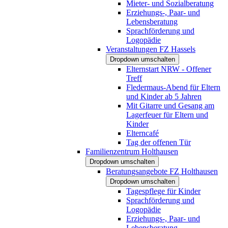
Mieter- und Sozialberatung
Erziehungs-, Paar- und
Lebensberatung
Sprachförderung und
Logopädie
Veranstaltungen FZ Hassels
Dropdown umschalten
Elternstart NRW - Offener
Treff
Fledermaus-Abend für Eltern
und Kinder ab 5 Jahren
Mit Gitarre und Gesang am
Lagerfeuer für Eltern und
Kinder
Elterncafé
Tag der offenen Tür
Familienzentrum Holthausen
Dropdown umschalten
Beratungsangebote FZ Holthausen
Dropdown umschalten
Tagespflege für Kinder
Sprachförderung und
Logopädie
Erziehungs-, Paar- und
Lebensberatung