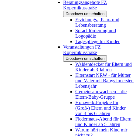
Beratungsangebote FZ
Kopernikusstraße
Dropdown umschalten
Erziehungs-, Paar- und
Lebensberatung
Sprachförderung und
Logopädie
Tagespflege für Kinder
Veranstaltungen FZ
Kopernikusstraße
Dropdown umschalten
Waldentdecker für Eltern und
Kinder ab 3 Jahren
Elternstart NRW - für Mütter
und Väter mit Babys im ersten
Lebensjahr
Gemeinsam wachsen – die
Eltern-Baby-Gruppe
Holzwerk-Projekte für
(Groß-) Eltern und Kinder
von 3 bis 6 Jahren
Fledermaus-Abend für Eltern
und Kinder ab 5 Jahren
Warum hört mein Kind mir
nicht zu?