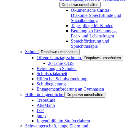
Dropdown umschalten
Ökumenische Caritas-
Diakonie-Sprechstunde und
Sozialberatung
Tagespflege für Kinder
Beratung zu Erziehungs-,
Paar- und Lebensfragen
Sprachförderung und
Sprachtherapie
Schule
Dropdown umschalten
Offene Ganztagsschulen
Dropdown umschalten
20 Jahre OGS
Betreuung an Schulen
Schulsozialarbeit
Hilfen bei Schulvermeidung
Schulbegleitung
Engagementförderung an Gymnasien
Hilfe für Jugendliche
Dropdown umschalten
TrebeCafé
AlleMann
JEP
jump
Jugendhilfe im Strafverfahren
Schwangerschaft, junge Eltern und