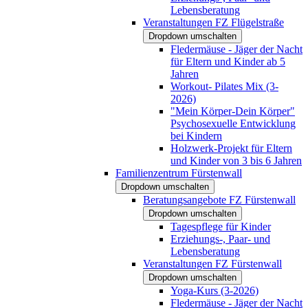
Lebensberatung
Veranstaltungen FZ Flügelstraße
Dropdown umschalten
Fledermäuse - Jäger der Nacht
für Eltern und Kinder ab 5
Jahren
Workout- Pilates Mix (3-
2026)
"Mein Körper-Dein Körper"
Psychosexuelle Entwicklung
bei Kindern
Holzwerk-Projekt für Eltern
und Kinder von 3 bis 6 Jahren
Familienzentrum Fürstenwall
Dropdown umschalten
Beratungsangebote FZ Fürstenwall
Dropdown umschalten
Tagespflege für Kinder
Erziehungs-, Paar- und
Lebensberatung
Veranstaltungen FZ Fürstenwall
Dropdown umschalten
Yoga-Kurs (3-2026)
Fledermäuse - Jäger der Nacht