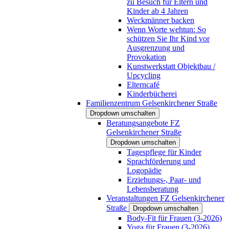
zu Besuch für Eltern und
Kinder ab 4 Jahren
Weckmänner backen
Wenn Worte wehtun: So
schützen Sie Ihr Kind vor
Ausgrenzung und
Provokation
Kunstwerkstatt Objektbau /
Upcycling
Elterncafé
Kinderbücherei
Familienzentrum Gelsenkirchener Straße
Dropdown umschalten
Beratungsangebote FZ
Gelsenkirchener Straße
Dropdown umschalten
Tagespflege für Kinder
Sprachförderung und
Logopädie
Erziehungs-, Paar- und
Lebensberatung
Veranstaltungen FZ Gelsenkirchener
Straße
Dropdown umschalten
Body-Fit für Frauen (3-2026)
Yoga für Frauen (3-2026)