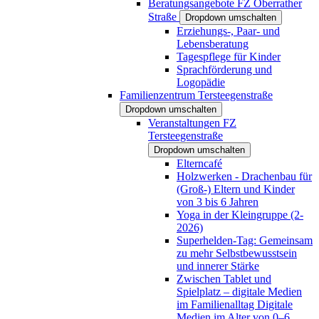
Beratungsangebote FZ Oberrather
Straße
Dropdown umschalten
Erziehungs-, Paar- und
Lebensberatung
Tagespflege für Kinder
Sprachförderung und
Logopädie
Familienzentrum Tersteegenstraße
Dropdown umschalten
Veranstaltungen FZ
Tersteegenstraße
Dropdown umschalten
Elterncafé
Holzwerken - Drachenbau für
(Groß-) Eltern und Kinder
von 3 bis 6 Jahren
Yoga in der Kleingruppe (2-
2026)
Superhelden-Tag: Gemeinsam
zu mehr Selbstbewusstsein
und innerer Stärke
Zwischen Tablet und
Spielplatz – digitale Medien
im Familienalltag Digitale
Medien im Alter von 0–6