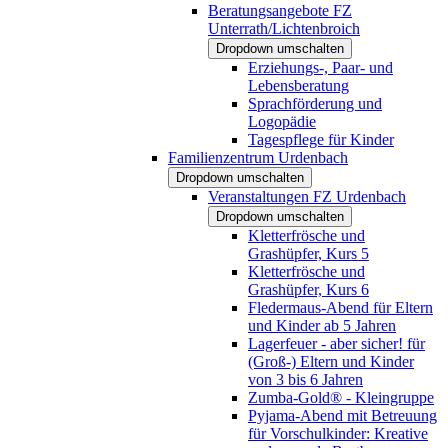
Beratungsangebote FZ
Unterrath/Lichtenbroich
Dropdown umschalten
Erziehungs-, Paar- und
Lebensberatung
Sprachförderung und
Logopädie
Tagespflege für Kinder
Familienzentrum Urdenbach
Dropdown umschalten
Veranstaltungen FZ Urdenbach
Dropdown umschalten
Kletterfrösche und
Grashüpfer, Kurs 5
Kletterfrösche und
Grashüpfer, Kurs 6
Fledermaus-Abend für Eltern
und Kinder ab 5 Jahren
Lagerfeuer - aber sicher! für
(Groß-) Eltern und Kinder
von 3 bis 6 Jahren
Zumba-Gold® - Kleingruppe
Pyjama-Abend mit Betreuung
für Vorschulkinder: Kreative