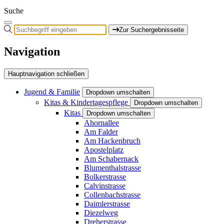
Suche
Zur Suchergebnisseite
Navigation
Hauptnavigation schließen
Jugend & Familie
Dropdown umschalten
Kitas & Kindertagespflege
Dropdown umschalten
Kitas
Dropdown umschalten
Ahornallee
Am Falder
Am Hackenbruch
Apostelplatz
Am Schabernack
Blumenthalstrasse
Bolkerstrasse
Calvinstrasse
Collenbachstrasse
Daimlerstrasse
Diezelweg
Dreherstrasse