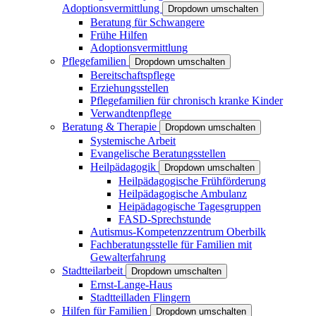
Adoptionsvermittlung
Dropdown umschalten
Beratung für Schwangere
Frühe Hilfen
Adoptionsvermittlung
Pflegefamilien
Dropdown umschalten
Bereitschaftspflege
Erziehungsstellen
Pflegefamilien für chronisch kranke Kinder
Verwandtenpflege
Beratung & Therapie
Dropdown umschalten
Systemische Arbeit
Evangelische Beratungsstellen
Heilpädagogik
Dropdown umschalten
Heilpädagogische Frühförderung
Heilpädagogische Ambulanz
Heipädagogische Tagesgruppen
FASD-Sprechstunde
Autismus-Kompetenzzentrum Oberbilk
Fachberatungsstelle für Familien mit
Gewalterfahrung
Stadtteilarbeit
Dropdown umschalten
Ernst-Lange-Haus
Stadtteilladen Flingern
Hilfen für Familien
Dropdown umschalten