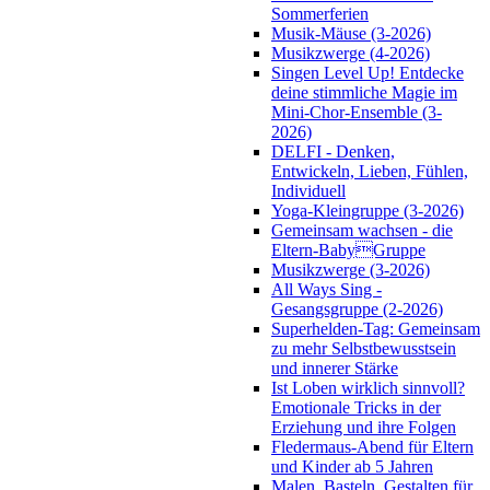
Sommerferien
Musik-Mäuse (3-2026)
Musikzwerge (4-2026)
Singen Level Up! Entdecke
deine stimmliche Magie im
Mini-Chor-Ensemble (3-
2026)
DELFI - Denken,
Entwickeln, Lieben, Fühlen,
Individuell
Yoga-Kleingruppe (3-2026)
Gemeinsam wachsen - die
Eltern-BabyGruppe
Musikzwerge (3-2026)
All Ways Sing -
Gesangsgruppe (2-2026)
Superhelden-Tag: Gemeinsam
zu mehr Selbstbewusstsein
und innerer Stärke
Ist Loben wirklich sinnvoll?
Emotionale Tricks in der
Erziehung und ihre Folgen
Fledermaus-Abend für Eltern
und Kinder ab 5 Jahren
Malen, Basteln, Gestalten für