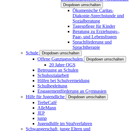
Dropdown umschalten
Ökumenische Caritas-
Diakonie-Sprechstunde und
Sozialberatung
Tagespflege für Kinder
Beratung zu Erziehungs-,
Paar- und Lebensfragen
Sprachförderung und
Sprachtherapie
Schule
Dropdown umschalten
Offene Ganztagsschulen
Dropdown umschalten
20 Jahre OGS
Betreuung an Schulen
Schulsozialarbeit
Hilfen bei Schulvermeidung
Schulbegleitung
Engagementförderung an Gymnasien
Hilfe für Jugendliche
Dropdown umschalten
TrebeCafé
AlleMann
JEP
jump
Jugendhilfe im Strafverfahren
Schwangerschaft, junge Eltern und