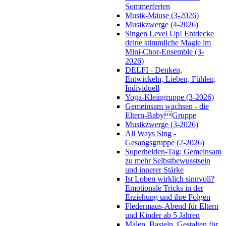
Sommerferien
Musik-Mäuse (3-2026)
Musikzwerge (4-2026)
Singen Level Up! Entdecke
deine stimmliche Magie im
Mini-Chor-Ensemble (3-
2026)
DELFI - Denken,
Entwickeln, Lieben, Fühlen,
Individuell
Yoga-Kleingruppe (3-2026)
Gemeinsam wachsen - die
Eltern-BabyGruppe
Musikzwerge (3-2026)
All Ways Sing -
Gesangsgruppe (2-2026)
Superhelden-Tag: Gemeinsam
zu mehr Selbstbewusstsein
und innerer Stärke
Ist Loben wirklich sinnvoll?
Emotionale Tricks in der
Erziehung und ihre Folgen
Fledermaus-Abend für Eltern
und Kinder ab 5 Jahren
Malen, Basteln, Gestalten für