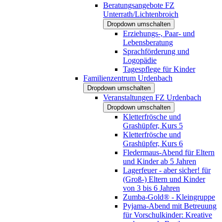
Beratungsangebote FZ
Unterrath/Lichtenbroich
Dropdown umschalten
Erziehungs-, Paar- und
Lebensberatung
Sprachförderung und
Logopädie
Tagespflege für Kinder
Familienzentrum Urdenbach
Dropdown umschalten
Veranstaltungen FZ Urdenbach
Dropdown umschalten
Kletterfrösche und
Grashüpfer, Kurs 5
Kletterfrösche und
Grashüpfer, Kurs 6
Fledermaus-Abend für Eltern
und Kinder ab 5 Jahren
Lagerfeuer - aber sicher! für
(Groß-) Eltern und Kinder
von 3 bis 6 Jahren
Zumba-Gold® - Kleingruppe
Pyjama-Abend mit Betreuung
für Vorschulkinder: Kreative