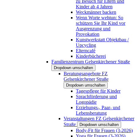
zu Besuch für Eltern und
Kinder ab 4 Jahren
Weckmänner backen
Wenn Worte wehtun: So
schützen Sie Ihr Kind vor
Ausgrenzung und
Provokation
Kunstwerkstatt Objektbau /
Upcycling
Elterncafé
Kinderbücherei
Familienzentrum Gelsenkirchener Straße
Dropdown umschalten
Beratungsangebote FZ
Gelsenkirchener Straße
Dropdown umschalten
Tagespflege für Kinder
Sprachförderung und
Logopädie
Erziehungs-, Paar- und
Lebensberatung
Veranstaltungen FZ Gelsenkirchener
Straße
Dropdown umschalten
Body-Fit für Frauen (3-2026)
Yoga für Frauen (3-2026)