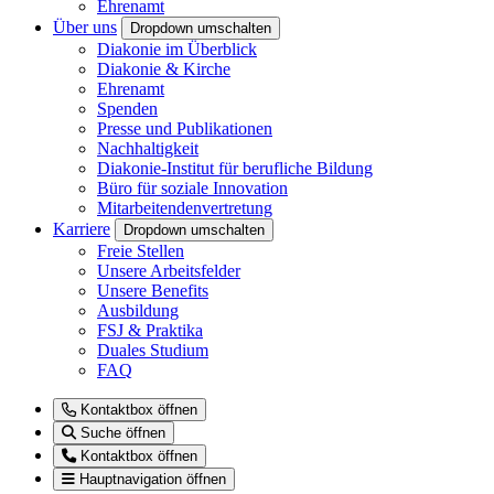
Ehrenamt
Über uns
Dropdown umschalten
Diakonie im Überblick
Diakonie & Kirche
Ehrenamt
Spenden
Presse und Publikationen
Nachhaltigkeit
Diakonie-Institut für berufliche Bildung
Büro für soziale Innovation
Mitarbeitendenvertretung
Karriere
Dropdown umschalten
Freie Stellen
Unsere Arbeitsfelder
Unsere Benefits
Ausbildung
FSJ & Praktika
Duales Studium
FAQ
Kontaktbox öffnen
Suche öffnen
Kontaktbox öffnen
Hauptnavigation öffnen