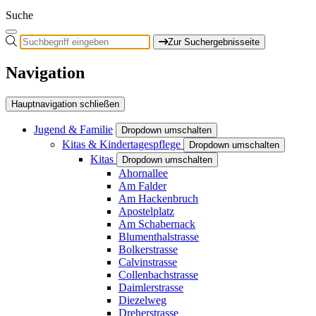
Suche
Zur Suchergebnisseite
Navigation
Hauptnavigation schließen
Jugend & Familie
Dropdown umschalten
Kitas & Kindertagespflege
Dropdown umschalten
Kitas
Dropdown umschalten
Ahornallee
Am Falder
Am Hackenbruch
Apostelplatz
Am Schabernack
Blumenthalstrasse
Bolkerstrasse
Calvinstrasse
Collenbachstrasse
Daimlerstrasse
Diezelweg
Dreherstrasse