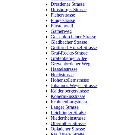
Dresdener Strasse
Duisburger Strasse
Fleherstrasse
Flügelstrasse
Fürstenwall
Gatherweg
Gelsenkirchener Strasse
Gladbacher Strasse
Gottfried-Hötzel-Strasse
Graf-Recke-Strasse
Grafenberger Allee
Grevenbroicher Weg
Hasselsstrasse
Hochstrasse
Hohenzollernstrasse
Johannes-Weyer-Strasse
Kaldenbergerstrasse
Kopernikusstrasse
Krahnenburgstrasse
Langer Strasse
Leichlinger Straße
Niederrheinstrasse
Oberrather Strasse
Opladener Strasse
Ria-Thiele-Straße