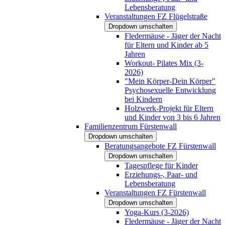
Lebensberatung
Veranstaltungen FZ Flügelstraße
Dropdown umschalten
Fledermäuse - Jäger der Nacht
für Eltern und Kinder ab 5
Jahren
Workout- Pilates Mix (3-
2026)
"Mein Körper-Dein Körper"
Psychosexuelle Entwicklung
bei Kindern
Holzwerk-Projekt für Eltern
und Kinder von 3 bis 6 Jahren
Familienzentrum Fürstenwall
Dropdown umschalten
Beratungsangebote FZ Fürstenwall
Dropdown umschalten
Tagespflege für Kinder
Erziehungs-, Paar- und
Lebensberatung
Veranstaltungen FZ Fürstenwall
Dropdown umschalten
Yoga-Kurs (3-2026)
Fledermäuse - Jäger der Nacht