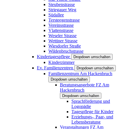
Steubenstrasse
Striegauer Weg
Südallee
Tersteegenstrasse
Vereinsstrasse
Vlattenstrasse
Weseler Strasse
Wettiner Strasse
Wiesdorfer Straße
Wildenbruchstrasse
Kindertagespflege
Dropdown umschalten
Kinderzimmer
Ev. Familienzentren
Dropdown umschalten
Familienzentrum Am Hackenbruch
Dropdown umschalten
Beratungsangebote FZ Am
Hackenbruch
Dropdown umschalten
Sprachförderung und
Logopädie
Tagespflege für Kinder
Erziehungs-, Paar- und
Lebensberatung
Veranstaltungen FZ Am