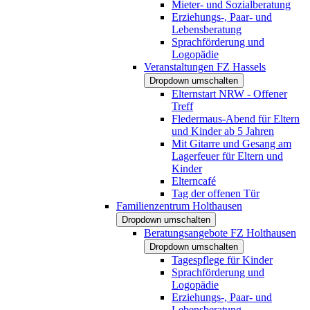
Mieter- und Sozialberatung
Erziehungs-, Paar- und
Lebensberatung
Sprachförderung und
Logopädie
Veranstaltungen FZ Hassels
Dropdown umschalten
Elternstart NRW - Offener
Treff
Fledermaus-Abend für Eltern
und Kinder ab 5 Jahren
Mit Gitarre und Gesang am
Lagerfeuer für Eltern und
Kinder
Elterncafé
Tag der offenen Tür
Familienzentrum Holthausen
Dropdown umschalten
Beratungsangebote FZ Holthausen
Dropdown umschalten
Tagespflege für Kinder
Sprachförderung und
Logopädie
Erziehungs-, Paar- und
Lebensberatung