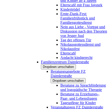
und Kinder ab 4 Jahren
Elterncafé mit Frau Jajonek
Kindertrödel
Ernte-Dank-Fest:
Familienfrühstück und
Familiengottesdienst
Nein aus Liebe - Vortrag und
Diskussion nach den Theorien
von Jesper Juul
Tag der offenen Tür
Nikolausgottessdienst und
Nikolausfest
Elterncafé
Andacht kindgerecht
Familienzentrum Daimlerstraße
Dropdown umschalten
Beratungsangebote FZ
Daimlerstraße
Dropdown umschalten
Beratung zu Sprachförderung
und logopädische Therapie
Beratung zu Erziehungs-,
Paar- und Lebensfragen
Tagespflege für Kinder
Veranstaltungen FZ Daimlerstraße