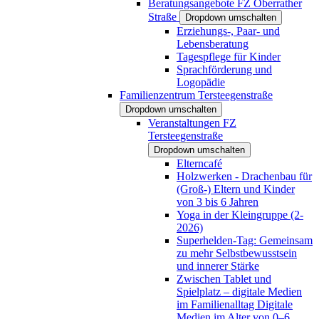
Beratungsangebote FZ Oberrather
Straße
Dropdown umschalten
Erziehungs-, Paar- und
Lebensberatung
Tagespflege für Kinder
Sprachförderung und
Logopädie
Familienzentrum Tersteegenstraße
Dropdown umschalten
Veranstaltungen FZ
Tersteegenstraße
Dropdown umschalten
Elterncafé
Holzwerken - Drachenbau für
(Groß-) Eltern und Kinder
von 3 bis 6 Jahren
Yoga in der Kleingruppe (2-
2026)
Superhelden-Tag: Gemeinsam
zu mehr Selbstbewusstsein
und innerer Stärke
Zwischen Tablet und
Spielplatz – digitale Medien
im Familienalltag Digitale
Medien im Alter von 0–6