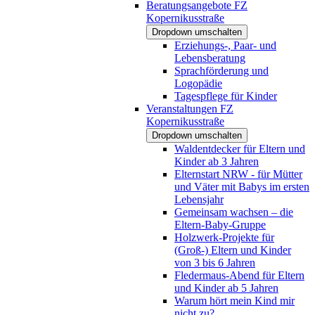
Beratungsangebote FZ
Kopernikusstraße
Dropdown umschalten
Erziehungs-, Paar- und
Lebensberatung
Sprachförderung und
Logopädie
Tagespflege für Kinder
Veranstaltungen FZ
Kopernikusstraße
Dropdown umschalten
Waldentdecker für Eltern und
Kinder ab 3 Jahren
Elternstart NRW - für Mütter
und Väter mit Babys im ersten
Lebensjahr
Gemeinsam wachsen – die
Eltern-Baby-Gruppe
Holzwerk-Projekte für
(Groß-) Eltern und Kinder
von 3 bis 6 Jahren
Fledermaus-Abend für Eltern
und Kinder ab 5 Jahren
Warum hört mein Kind mir
nicht zu?