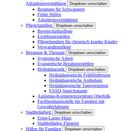
Adoptionsvermittlung
Dropdown umschalten
Beratung für Schwangere
Frühe Hilfen
Adoptionsvermittlung
Pflegefamilien
Dropdown umschalten
Bereitschaftspflege
Erziehungsstellen
Pflegefamilien für chronisch kranke Kinder
Verwandtenpflege
Beratung & Therapie
Dropdown umschalten
Systemische Arbeit
Evangelische Beratungsstellen
Heilpädagogik
Dropdown umschalten
Heilpädagogische Frühförderung
Heilpädagogische Ambulanz
Heipädagogische Tagesgruppen
FASD-Sprechstunde
Autismus-Kompetenzzentrum Oberbilk
Fachberatungsstelle für Familien mit
Gewalterfahrung
Stadtteilarbeit
Dropdown umschalten
Ernst-Lange-Haus
Stadtteilladen Flingern
Hilfen für Familien
Dropdown umschalten