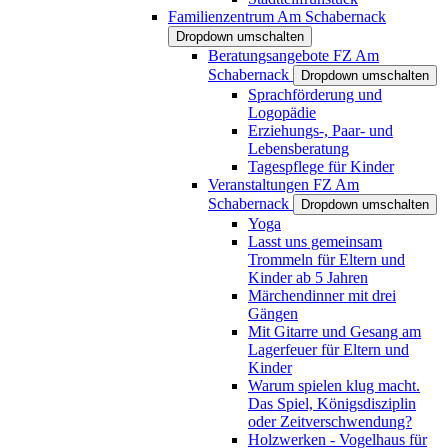
Familienzentrum Am Schabernack
Dropdown umschalten
Beratungsangebote FZ Am
Schabernack
Dropdown umschalten
Sprachförderung und
Logopädie
Erziehungs-, Paar- und
Lebensberatung
Tagespflege für Kinder
Veranstaltungen FZ Am
Schabernack
Dropdown umschalten
Yoga
Lasst uns gemeinsam
Trommeln für Eltern und
Kinder ab 5 Jahren
Märchendinner mit drei
Gängen
Mit Gitarre und Gesang am
Lagerfeuer für Eltern und
Kinder
Warum spielen klug macht.
Das Spiel, Königsdisziplin
oder Zeitverschwendung?
Holzwerken - Vogelhaus für