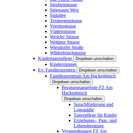
Steubenstrasse
Striegauer Weg
Südallee
Tersteegenstrasse
Vereinsstrasse
Vlattenstrasse
Weseler Strasse
Wettiner Strasse
Wiesdorfer Straße
Wildenbruchstrasse
Kindertagespflege
Dropdown umschalten
Kinderzimmer
Ev. Familienzentren
Dropdown umschalten
Familienzentrum Am Hackenbruch
Dropdown umschalten
Beratungsangebote FZ Am
Hackenbruch
Dropdown umschalten
Sprachförderung und
Logopädie
Tagespflege für Kinder
Erziehungs-, Paar- und
Lebensberatung
Veranstaltungen FZ Am