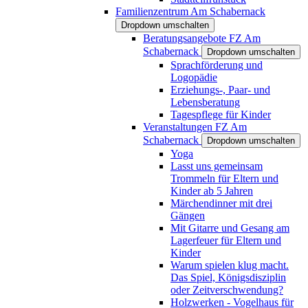
Familienzentrum Am Schabernack
Dropdown umschalten
Beratungsangebote FZ Am
Schabernack
Dropdown umschalten
Sprachförderung und
Logopädie
Erziehungs-, Paar- und
Lebensberatung
Tagespflege für Kinder
Veranstaltungen FZ Am
Schabernack
Dropdown umschalten
Yoga
Lasst uns gemeinsam
Trommeln für Eltern und
Kinder ab 5 Jahren
Märchendinner mit drei
Gängen
Mit Gitarre und Gesang am
Lagerfeuer für Eltern und
Kinder
Warum spielen klug macht.
Das Spiel, Königsdisziplin
oder Zeitverschwendung?
Holzwerken - Vogelhaus für