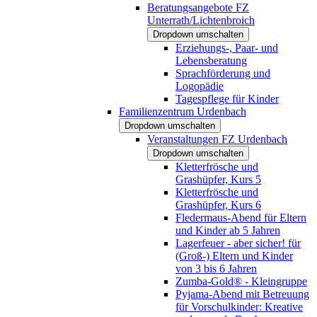
Beratungsangebote FZ
Unterrath/Lichtenbroich
Dropdown umschalten
Erziehungs-, Paar- und
Lebensberatung
Sprachförderung und
Logopädie
Tagespflege für Kinder
Familienzentrum Urdenbach
Dropdown umschalten
Veranstaltungen FZ Urdenbach
Dropdown umschalten
Kletterfrösche und
Grashüpfer, Kurs 5
Kletterfrösche und
Grashüpfer, Kurs 6
Fledermaus-Abend für Eltern
und Kinder ab 5 Jahren
Lagerfeuer - aber sicher! für
(Groß-) Eltern und Kinder
von 3 bis 6 Jahren
Zumba-Gold® - Kleingruppe
Pyjama-Abend mit Betreuung
für Vorschulkinder: Kreative