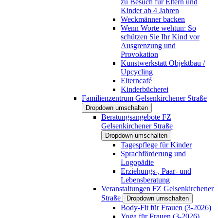
zu Besuch für Eltern und
Kinder ab 4 Jahren
Weckmänner backen
Wenn Worte wehtun: So
schützen Sie Ihr Kind vor
Ausgrenzung und
Provokation
Kunstwerkstatt Objektbau /
Upcycling
Elterncafé
Kinderbücherei
Familienzentrum Gelsenkirchener Straße
Dropdown umschalten
Beratungsangebote FZ
Gelsenkirchener Straße
Dropdown umschalten
Tagespflege für Kinder
Sprachförderung und
Logopädie
Erziehungs-, Paar- und
Lebensberatung
Veranstaltungen FZ Gelsenkirchener
Straße
Dropdown umschalten
Body-Fit für Frauen (3-2026)
Yoga für Frauen (3-2026)