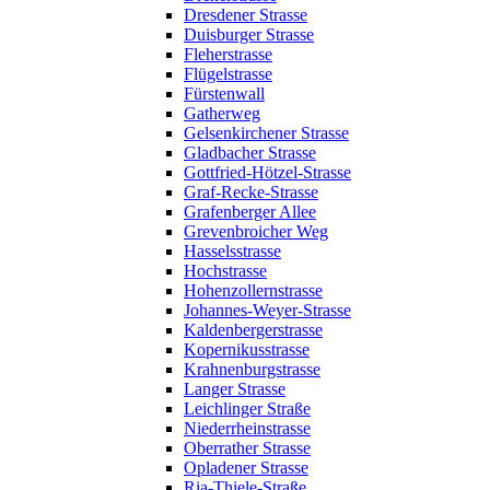
Dresdener Strasse
Duisburger Strasse
Fleherstrasse
Flügelstrasse
Fürstenwall
Gatherweg
Gelsenkirchener Strasse
Gladbacher Strasse
Gottfried-Hötzel-Strasse
Graf-Recke-Strasse
Grafenberger Allee
Grevenbroicher Weg
Hasselsstrasse
Hochstrasse
Hohenzollernstrasse
Johannes-Weyer-Strasse
Kaldenbergerstrasse
Kopernikusstrasse
Krahnenburgstrasse
Langer Strasse
Leichlinger Straße
Niederrheinstrasse
Oberrather Strasse
Opladener Strasse
Ria-Thiele-Straße