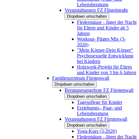
Lebensberatung
Veranstaltungen FZ Flügelstraße
Dropdown umschalten
Fledermäuse - Jäger der Nacht
für Eltern und Kinder ab 5
Jahren
Workout- Pilates Mix (3-
2026)
"Mein Körper-Dein Körper"
Psychosexuelle Entwicklung
bei Kindern
Holzwerk-Projekt für Eltern
und Kinder von 3 bis 6 Jahren
Familienzentrum Fürstenwall
Dropdown umschalten
Beratungsangebote FZ Fürstenwall
Dropdown umschalten
Tagespflege für Kinder
Erziehungs-, Paar- und
Lebensberatung
Veranstaltungen FZ Fürstenwall
Dropdown umschalten
Yoga-Kurs (3-2026)
Fledermäuse - Jäger der Nacht