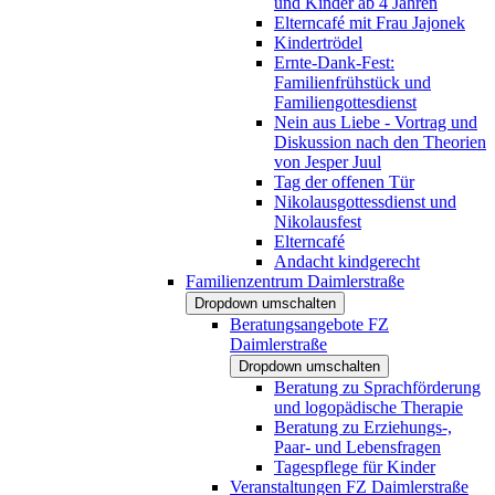
und Kinder ab 4 Jahren
Elterncafé mit Frau Jajonek
Kindertrödel
Ernte-Dank-Fest:
Familienfrühstück und
Familiengottesdienst
Nein aus Liebe - Vortrag und
Diskussion nach den Theorien
von Jesper Juul
Tag der offenen Tür
Nikolausgottessdienst und
Nikolausfest
Elterncafé
Andacht kindgerecht
Familienzentrum Daimlerstraße
Dropdown umschalten
Beratungsangebote FZ
Daimlerstraße
Dropdown umschalten
Beratung zu Sprachförderung
und logopädische Therapie
Beratung zu Erziehungs-,
Paar- und Lebensfragen
Tagespflege für Kinder
Veranstaltungen FZ Daimlerstraße