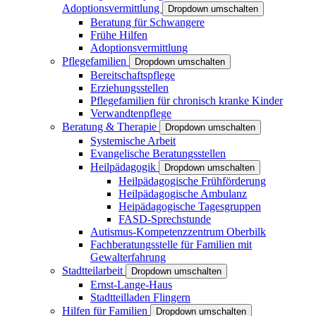
Adoptionsvermittlung
Dropdown umschalten
Beratung für Schwangere
Frühe Hilfen
Adoptionsvermittlung
Pflegefamilien
Dropdown umschalten
Bereitschaftspflege
Erziehungsstellen
Pflegefamilien für chronisch kranke Kinder
Verwandtenpflege
Beratung & Therapie
Dropdown umschalten
Systemische Arbeit
Evangelische Beratungsstellen
Heilpädagogik
Dropdown umschalten
Heilpädagogische Frühförderung
Heilpädagogische Ambulanz
Heipädagogische Tagesgruppen
FASD-Sprechstunde
Autismus-Kompetenzzentrum Oberbilk
Fachberatungsstelle für Familien mit
Gewalterfahrung
Stadtteilarbeit
Dropdown umschalten
Ernst-Lange-Haus
Stadtteilladen Flingern
Hilfen für Familien
Dropdown umschalten