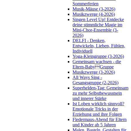
Sommerferien
Musik-Mäuse (3-2026)
Musikzwerge (4-2026)
Singen Level Up! Entdecke
deine stimmliche Magie im
Mini-Chor-Ensemble (3-
2026)
DELFI - Denken,
Entwickeln, Lieben, Fühlen,
Individuell
Yoga-Kleingruppe (3-2026)
Gemeinsam wachsen - die
Eltern-BabyGruppe
Musikzwerge (3-2026)
All Ways Sing -
Gesangsgruppe (2-2026)
Superhelden-Tag: Gemeinsam
zu mehr Selbstbewusstsein
und innerer Stärke
Ist Loben wirklich sinnvoll?
Emotionale Tricks in der
Erziehung und ihre Folgen
Fledermaus-Abend für Eltern
und Kinder ab 5 Jahren
Malen, Basteln, Gestalten für