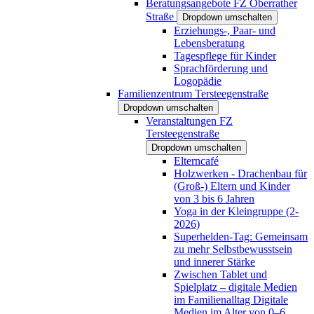
Beratungsangebote FZ Oberrather
Straße
Dropdown umschalten
Erziehungs-, Paar- und
Lebensberatung
Tagespflege für Kinder
Sprachförderung und
Logopädie
Familienzentrum Tersteegenstraße
Dropdown umschalten
Veranstaltungen FZ
Tersteegenstraße
Dropdown umschalten
Elterncafé
Holzwerken - Drachenbau für
(Groß-) Eltern und Kinder
von 3 bis 6 Jahren
Yoga in der Kleingruppe (2-
2026)
Superhelden-Tag: Gemeinsam
zu mehr Selbstbewusstsein
und innerer Stärke
Zwischen Tablet und
Spielplatz – digitale Medien
im Familienalltag Digitale
Medien im Alter von 0–6