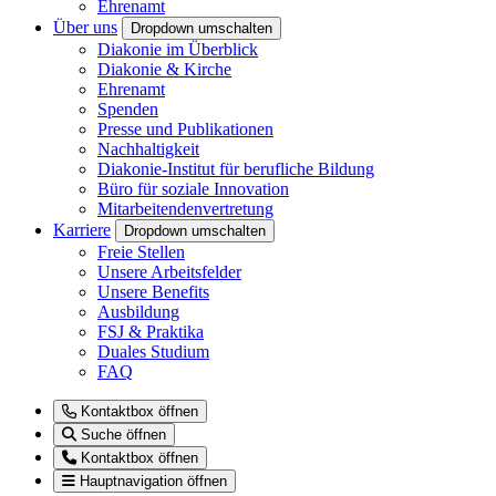
Ehrenamt
Über uns
Dropdown umschalten
Diakonie im Überblick
Diakonie & Kirche
Ehrenamt
Spenden
Presse und Publikationen
Nachhaltigkeit
Diakonie-Institut für berufliche Bildung
Büro für soziale Innovation
Mitarbeitendenvertretung
Karriere
Dropdown umschalten
Freie Stellen
Unsere Arbeitsfelder
Unsere Benefits
Ausbildung
FSJ & Praktika
Duales Studium
FAQ
Kontaktbox öffnen
Suche öffnen
Kontaktbox öffnen
Hauptnavigation öffnen