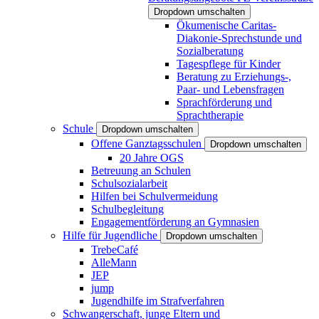
Dropdown umschalten
Ökumenische Caritas-
Diakonie-Sprechstunde und
Sozialberatung
Tagespflege für Kinder
Beratung zu Erziehungs-,
Paar- und Lebensfragen
Sprachförderung und
Sprachtherapie
Schule
Dropdown umschalten
Offene Ganztagsschulen
Dropdown umschalten
20 Jahre OGS
Betreuung an Schulen
Schulsozialarbeit
Hilfen bei Schulvermeidung
Schulbegleitung
Engagementförderung an Gymnasien
Hilfe für Jugendliche
Dropdown umschalten
TrebeCafé
AlleMann
JEP
jump
Jugendhilfe im Strafverfahren
Schwangerschaft, junge Eltern und