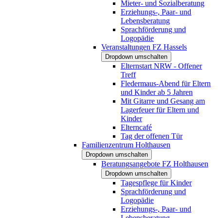
Mieter- und Sozialberatung
Erziehungs-, Paar- und
Lebensberatung
Sprachförderung und
Logopädie
Veranstaltungen FZ Hassels
Dropdown umschalten
Elternstart NRW - Offener
Treff
Fledermaus-Abend für Eltern
und Kinder ab 5 Jahren
Mit Gitarre und Gesang am
Lagerfeuer für Eltern und
Kinder
Elterncafé
Tag der offenen Tür
Familienzentrum Holthausen
Dropdown umschalten
Beratungsangebote FZ Holthausen
Dropdown umschalten
Tagespflege für Kinder
Sprachförderung und
Logopädie
Erziehungs-, Paar- und
Lebensberatung