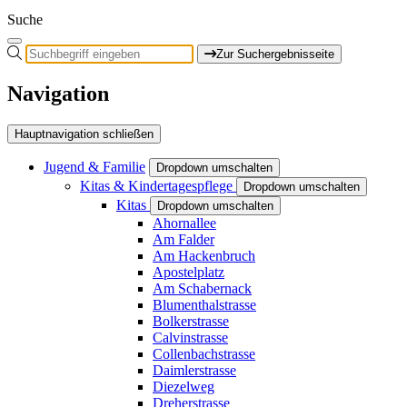
Suche
Zur Suchergebnisseite
Navigation
Hauptnavigation schließen
Jugend & Familie
Dropdown umschalten
Kitas & Kindertagespflege
Dropdown umschalten
Kitas
Dropdown umschalten
Ahornallee
Am Falder
Am Hackenbruch
Apostelplatz
Am Schabernack
Blumenthalstrasse
Bolkerstrasse
Calvinstrasse
Collenbachstrasse
Daimlerstrasse
Diezelweg
Dreherstrasse