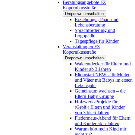
Beratungsangebote FZ
Kopernikusstraße
Dropdown umschalten
Erziehungs-, Paar- und
Lebensberatung
Sprachförderung und
Logopädie
Tagespflege für Kinder
Veranstaltungen FZ
Kopernikusstraße
Dropdown umschalten
Waldentdecker für Eltern und
Kinder ab 3 Jahren
Elternstart NRW - für Mütter
und Väter mit Babys im ersten
Lebensjahr
Gemeinsam wachsen – die
Eltern-Baby-Gruppe
Holzwerk-Projekte für
(Groß-) Eltern und Kinder
von 3 bis 6 Jahren
Fledermaus-Abend für Eltern
und Kinder ab 5 Jahren
Warum hört mein Kind mir
nicht zu?