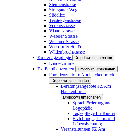
Steubenstrasse
Striegauer Weg
Südallee
Tersteegenstrasse
Vereinsstrasse
Vlattenstrasse
Weseler Strasse
Wettiner Strasse
Wiesdorfer Straße
Wildenbruchstrasse
Kindertagespflege
Dropdown umschalten
Kinderzimmer
Ev. Familienzentren
Dropdown umschalten
Familienzentrum Am Hackenbruch
Dropdown umschalten
Beratungsangebote FZ Am
Hackenbruch
Dropdown umschalten
Sprachförderung und
Logopädie
Tagespflege für Kinder
Erziehungs-, Paar- und
Lebensberatung
Veranstaltungen FZ Am