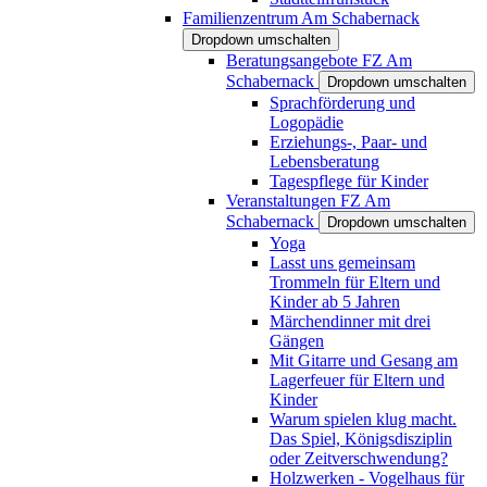
Familienzentrum Am Schabernack
Dropdown umschalten
Beratungsangebote FZ Am
Schabernack
Dropdown umschalten
Sprachförderung und
Logopädie
Erziehungs-, Paar- und
Lebensberatung
Tagespflege für Kinder
Veranstaltungen FZ Am
Schabernack
Dropdown umschalten
Yoga
Lasst uns gemeinsam
Trommeln für Eltern und
Kinder ab 5 Jahren
Märchendinner mit drei
Gängen
Mit Gitarre und Gesang am
Lagerfeuer für Eltern und
Kinder
Warum spielen klug macht.
Das Spiel, Königsdisziplin
oder Zeitverschwendung?
Holzwerken - Vogelhaus für