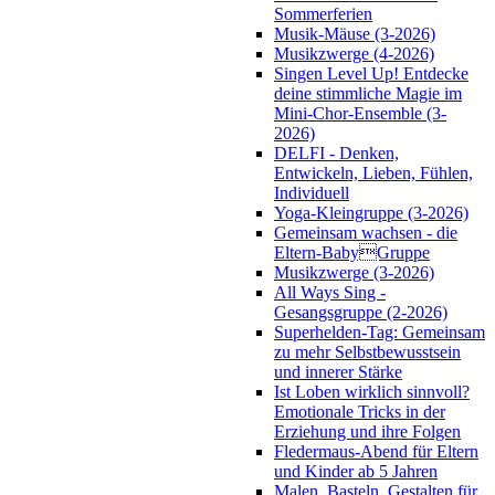
Sommerferien
Musik-Mäuse (3-2026)
Musikzwerge (4-2026)
Singen Level Up! Entdecke
deine stimmliche Magie im
Mini-Chor-Ensemble (3-
2026)
DELFI - Denken,
Entwickeln, Lieben, Fühlen,
Individuell
Yoga-Kleingruppe (3-2026)
Gemeinsam wachsen - die
Eltern-BabyGruppe
Musikzwerge (3-2026)
All Ways Sing -
Gesangsgruppe (2-2026)
Superhelden-Tag: Gemeinsam
zu mehr Selbstbewusstsein
und innerer Stärke
Ist Loben wirklich sinnvoll?
Emotionale Tricks in der
Erziehung und ihre Folgen
Fledermaus-Abend für Eltern
und Kinder ab 5 Jahren
Malen, Basteln, Gestalten für