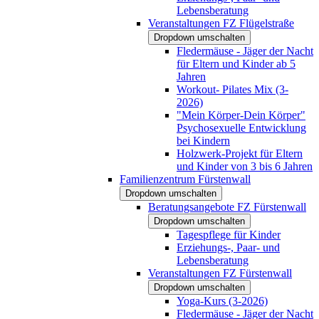
Lebensberatung
Veranstaltungen FZ Flügelstraße
Dropdown umschalten
Fledermäuse - Jäger der Nacht
für Eltern und Kinder ab 5
Jahren
Workout- Pilates Mix (3-
2026)
"Mein Körper-Dein Körper"
Psychosexuelle Entwicklung
bei Kindern
Holzwerk-Projekt für Eltern
und Kinder von 3 bis 6 Jahren
Familienzentrum Fürstenwall
Dropdown umschalten
Beratungsangebote FZ Fürstenwall
Dropdown umschalten
Tagespflege für Kinder
Erziehungs-, Paar- und
Lebensberatung
Veranstaltungen FZ Fürstenwall
Dropdown umschalten
Yoga-Kurs (3-2026)
Fledermäuse - Jäger der Nacht