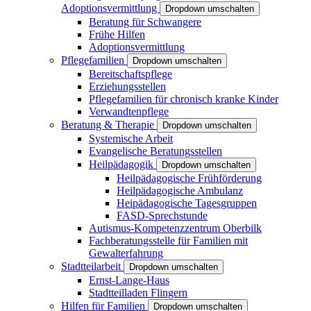
Adoptionsvermittlung
Dropdown umschalten
Beratung für Schwangere
Frühe Hilfen
Adoptionsvermittlung
Pflegefamilien
Dropdown umschalten
Bereitschaftspflege
Erziehungsstellen
Pflegefamilien für chronisch kranke Kinder
Verwandtenpflege
Beratung & Therapie
Dropdown umschalten
Systemische Arbeit
Evangelische Beratungsstellen
Heilpädagogik
Dropdown umschalten
Heilpädagogische Frühförderung
Heilpädagogische Ambulanz
Heipädagogische Tagesgruppen
FASD-Sprechstunde
Autismus-Kompetenzzentrum Oberbilk
Fachberatungsstelle für Familien mit
Gewalterfahrung
Stadtteilarbeit
Dropdown umschalten
Ernst-Lange-Haus
Stadtteilladen Flingern
Hilfen für Familien
Dropdown umschalten