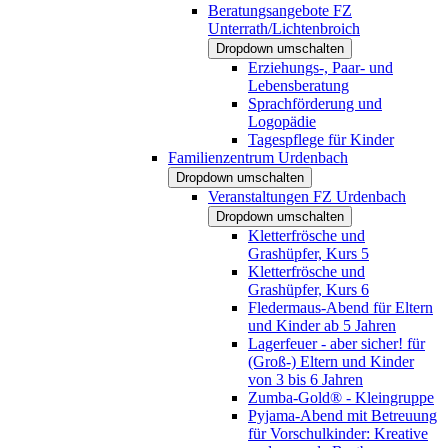
Beratungsangebote FZ
Unterrath/Lichtenbroich
Dropdown umschalten
Erziehungs-, Paar- und
Lebensberatung
Sprachförderung und
Logopädie
Tagespflege für Kinder
Familienzentrum Urdenbach
Dropdown umschalten
Veranstaltungen FZ Urdenbach
Dropdown umschalten
Kletterfrösche und
Grashüpfer, Kurs 5
Kletterfrösche und
Grashüpfer, Kurs 6
Fledermaus-Abend für Eltern
und Kinder ab 5 Jahren
Lagerfeuer - aber sicher! für
(Groß-) Eltern und Kinder
von 3 bis 6 Jahren
Zumba-Gold® - Kleingruppe
Pyjama-Abend mit Betreuung
für Vorschulkinder: Kreative