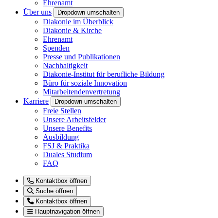
Ehrenamt
Über uns
Dropdown umschalten
Diakonie im Überblick
Diakonie & Kirche
Ehrenamt
Spenden
Presse und Publikationen
Nachhaltigkeit
Diakonie-Institut für berufliche Bildung
Büro für soziale Innovation
Mitarbeitendenvertretung
Karriere
Dropdown umschalten
Freie Stellen
Unsere Arbeitsfelder
Unsere Benefits
Ausbildung
FSJ & Praktika
Duales Studium
FAQ
Kontaktbox öffnen
Suche öffnen
Kontaktbox öffnen
Hauptnavigation öffnen