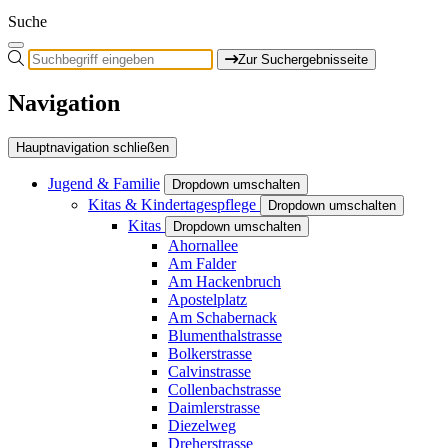
Suche
Zur Suchergebnisseite
Navigation
Hauptnavigation schließen
Jugend & Familie
Dropdown umschalten
Kitas & Kindertagespflege
Dropdown umschalten
Kitas
Dropdown umschalten
Ahornallee
Am Falder
Am Hackenbruch
Apostelplatz
Am Schabernack
Blumenthalstrasse
Bolkerstrasse
Calvinstrasse
Collenbachstrasse
Daimlerstrasse
Diezelweg
Dreherstrasse