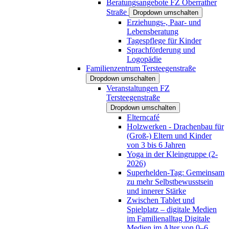
Beratungsangebote FZ Oberrather
Straße
Dropdown umschalten
Erziehungs-, Paar- und
Lebensberatung
Tagespflege für Kinder
Sprachförderung und
Logopädie
Familienzentrum Tersteegenstraße
Dropdown umschalten
Veranstaltungen FZ
Tersteegenstraße
Dropdown umschalten
Elterncafé
Holzwerken - Drachenbau für
(Groß-) Eltern und Kinder
von 3 bis 6 Jahren
Yoga in der Kleingruppe (2-
2026)
Superhelden-Tag: Gemeinsam
zu mehr Selbstbewusstsein
und innerer Stärke
Zwischen Tablet und
Spielplatz – digitale Medien
im Familienalltag Digitale
Medien im Alter von 0–6