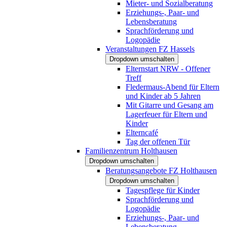
Mieter- und Sozialberatung
Erziehungs-, Paar- und
Lebensberatung
Sprachförderung und
Logopädie
Veranstaltungen FZ Hassels
Dropdown umschalten
Elternstart NRW - Offener
Treff
Fledermaus-Abend für Eltern
und Kinder ab 5 Jahren
Mit Gitarre und Gesang am
Lagerfeuer für Eltern und
Kinder
Elterncafé
Tag der offenen Tür
Familienzentrum Holthausen
Dropdown umschalten
Beratungsangebote FZ Holthausen
Dropdown umschalten
Tagespflege für Kinder
Sprachförderung und
Logopädie
Erziehungs-, Paar- und
Lebensberatung