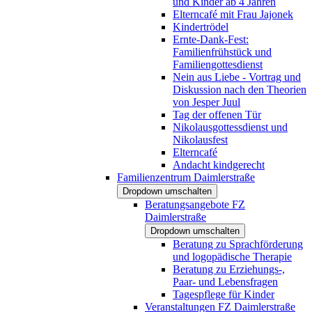
und Kinder ab 4 Jahren
Elterncafé mit Frau Jajonek
Kindertrödel
Ernte-Dank-Fest:
Familienfrühstück und
Familiengottesdienst
Nein aus Liebe - Vortrag und
Diskussion nach den Theorien
von Jesper Juul
Tag der offenen Tür
Nikolausgottessdienst und
Nikolausfest
Elterncafé
Andacht kindgerecht
Familienzentrum Daimlerstraße
Dropdown umschalten
Beratungsangebote FZ
Daimlerstraße
Dropdown umschalten
Beratung zu Sprachförderung
und logopädische Therapie
Beratung zu Erziehungs-,
Paar- und Lebensfragen
Tagespflege für Kinder
Veranstaltungen FZ Daimlerstraße