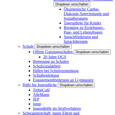
Dropdown umschalten
Ökumenische Caritas-
Diakonie-Sprechstunde und
Sozialberatung
Tagespflege für Kinder
Beratung zu Erziehungs-,
Paar- und Lebensfragen
Sprachförderung und
Sprachtherapie
Schule
Dropdown umschalten
Offene Ganztagsschulen
Dropdown umschalten
20 Jahre OGS
Betreuung an Schulen
Schulsozialarbeit
Hilfen bei Schulvermeidung
Schulbegleitung
Engagementförderung an Gymnasien
Hilfe für Jugendliche
Dropdown umschalten
TrebeCafé
AlleMann
JEP
jump
Jugendhilfe im Strafverfahren
Schwangerschaft, junge Eltern und