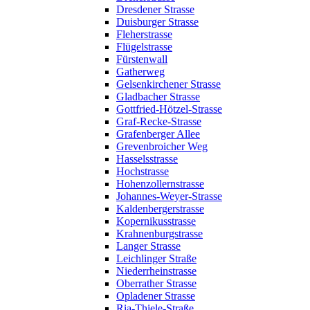
Dresdener Strasse
Duisburger Strasse
Fleherstrasse
Flügelstrasse
Fürstenwall
Gatherweg
Gelsenkirchener Strasse
Gladbacher Strasse
Gottfried-Hötzel-Strasse
Graf-Recke-Strasse
Grafenberger Allee
Grevenbroicher Weg
Hasselsstrasse
Hochstrasse
Hohenzollernstrasse
Johannes-Weyer-Strasse
Kaldenbergerstrasse
Kopernikusstrasse
Krahnenburgstrasse
Langer Strasse
Leichlinger Straße
Niederrheinstrasse
Oberrather Strasse
Opladener Strasse
Ria-Thiele-Straße