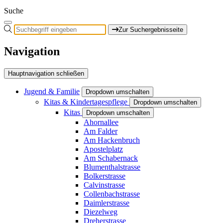
Suche
Zur Suchergebnisseite
Navigation
Hauptnavigation schließen
Jugend & Familie
Dropdown umschalten
Kitas & Kindertagespflege
Dropdown umschalten
Kitas
Dropdown umschalten
Ahornallee
Am Falder
Am Hackenbruch
Apostelplatz
Am Schabernack
Blumenthalstrasse
Bolkerstrasse
Calvinstrasse
Collenbachstrasse
Daimlerstrasse
Diezelweg
Dreherstrasse