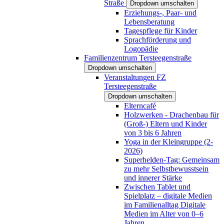
Straße
Dropdown umschalten
Erziehungs-, Paar- und
Lebensberatung
Tagespflege für Kinder
Sprachförderung und
Logopädie
Familienzentrum Tersteegenstraße
Dropdown umschalten
Veranstaltungen FZ
Tersteegenstraße
Dropdown umschalten
Elterncafé
Holzwerken - Drachenbau für
(Groß-) Eltern und Kinder
von 3 bis 6 Jahren
Yoga in der Kleingruppe (2-
2026)
Superhelden-Tag: Gemeinsam
zu mehr Selbstbewusstsein
und innerer Stärke
Zwischen Tablet und
Spielplatz – digitale Medien
im Familienalltag Digitale
Medien im Alter von 0–6
Jahren