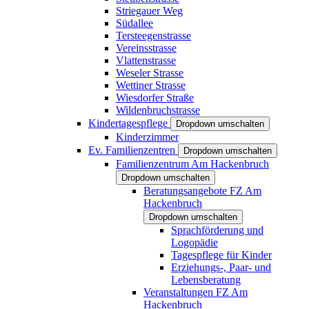
Striegauer Weg
Südallee
Tersteegenstrasse
Vereinsstrasse
Vlattenstrasse
Weseler Strasse
Wettiner Strasse
Wiesdorfer Straße
Wildenbruchstrasse
Kindertagespflege
Dropdown umschalten
Kinderzimmer
Ev. Familienzentren
Dropdown umschalten
Familienzentrum Am Hackenbruch
Dropdown umschalten
Beratungsangebote FZ Am
Hackenbruch
Dropdown umschalten
Sprachförderung und
Logopädie
Tagespflege für Kinder
Erziehungs-, Paar- und
Lebensberatung
Veranstaltungen FZ Am
Hackenbruch