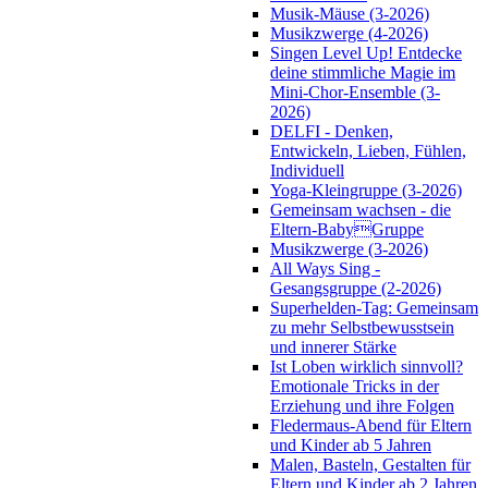
Musik-Mäuse (3-2026)
Musikzwerge (4-2026)
Singen Level Up! Entdecke
deine stimmliche Magie im
Mini-Chor-Ensemble (3-
2026)
DELFI - Denken,
Entwickeln, Lieben, Fühlen,
Individuell
Yoga-Kleingruppe (3-2026)
Gemeinsam wachsen - die
Eltern-BabyGruppe
Musikzwerge (3-2026)
All Ways Sing -
Gesangsgruppe (2-2026)
Superhelden-Tag: Gemeinsam
zu mehr Selbstbewusstsein
und innerer Stärke
Ist Loben wirklich sinnvoll?
Emotionale Tricks in der
Erziehung und ihre Folgen
Fledermaus-Abend für Eltern
und Kinder ab 5 Jahren
Malen, Basteln, Gestalten für
Eltern und Kinder ab 2 Jahren