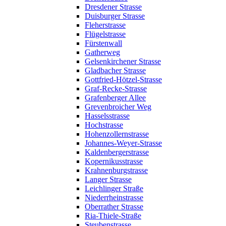
Dresdener Strasse
Duisburger Strasse
Fleherstrasse
Flügelstrasse
Fürstenwall
Gatherweg
Gelsenkirchener Strasse
Gladbacher Strasse
Gottfried-Hötzel-Strasse
Graf-Recke-Strasse
Grafenberger Allee
Grevenbroicher Weg
Hasselsstrasse
Hochstrasse
Hohenzollernstrasse
Johannes-Weyer-Strasse
Kaldenbergerstrasse
Kopernikusstrasse
Krahnenburgstrasse
Langer Strasse
Leichlinger Straße
Niederrheinstrasse
Oberrather Strasse
Ria-Thiele-Straße
Steubenstrasse