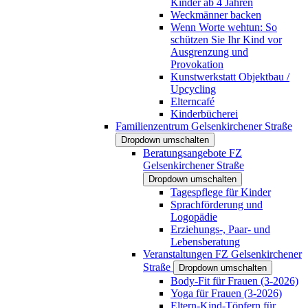
Kinder ab 4 Jahren
Weckmänner backen
Wenn Worte wehtun: So
schützen Sie Ihr Kind vor
Ausgrenzung und
Provokation
Kunstwerkstatt Objektbau /
Upcycling
Elterncafé
Kinderbücherei
Familienzentrum Gelsenkirchener Straße
Dropdown umschalten
Beratungsangebote FZ
Gelsenkirchener Straße
Dropdown umschalten
Tagespflege für Kinder
Sprachförderung und
Logopädie
Erziehungs-, Paar- und
Lebensberatung
Veranstaltungen FZ Gelsenkirchener
Straße
Dropdown umschalten
Body-Fit für Frauen (3-2026)
Yoga für Frauen (3-2026)
Eltern-Kind-Töpfern für