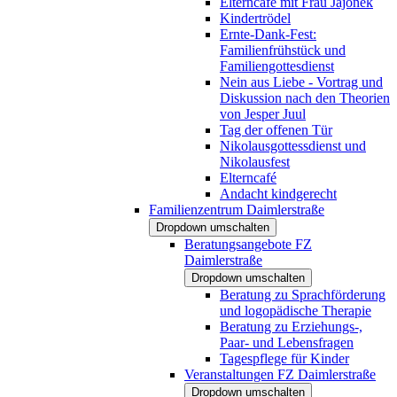
Elterncafé mit Frau Jajonek
Kindertrödel
Ernte-Dank-Fest:
Familienfrühstück und
Familiengottesdienst
Nein aus Liebe - Vortrag und
Diskussion nach den Theorien
von Jesper Juul
Tag der offenen Tür
Nikolausgottessdienst und
Nikolausfest
Elterncafé
Andacht kindgerecht
Familienzentrum Daimlerstraße
Dropdown umschalten
Beratungsangebote FZ
Daimlerstraße
Dropdown umschalten
Beratung zu Sprachförderung
und logopädische Therapie
Beratung zu Erziehungs-,
Paar- und Lebensfragen
Tagespflege für Kinder
Veranstaltungen FZ Daimlerstraße
Dropdown umschalten