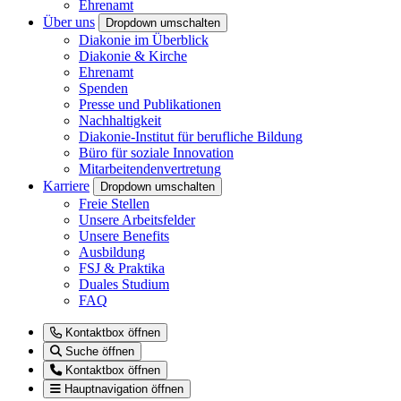
Ehrenamt
Über uns
Dropdown umschalten
Diakonie im Überblick
Diakonie & Kirche
Ehrenamt
Spenden
Presse und Publikationen
Nachhaltigkeit
Diakonie-Institut für berufliche Bildung
Büro für soziale Innovation
Mitarbeitendenvertretung
Karriere
Dropdown umschalten
Freie Stellen
Unsere Arbeitsfelder
Unsere Benefits
Ausbildung
FSJ & Praktika
Duales Studium
FAQ
Kontaktbox öffnen
Suche öffnen
Kontaktbox öffnen
Hauptnavigation öffnen