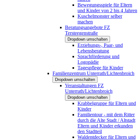
Bewegungsspiele für Eltern
und Kinder von 2 bis 4 Jahren
Kuschelmonster selber
machen
Beratungsangebote FZ
Tersteegenstraße
Dropdown umschalten
Erziehungs-, Paar- und
Lebensberatung
Sprachförderung und
Logopädie
Tagespflege für Kinder
Familienzentrum Unterrath/Lichtenbroich
Dropdown umschalten
Veranstaltungen FZ
Unterrath/Lichtenbroich
Dropdown umschalten
Krabbelgruppe für Eltern und
Kinder
Familientour - mit dem Ritter
durch die Alte Stadt / Altstadt
Eltern und Kinder erkunden
den Stadtteil
Waldentdecker für Eltern und