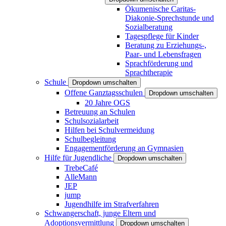
Ökumenische Caritas-
Diakonie-Sprechstunde und
Sozialberatung
Tagespflege für Kinder
Beratung zu Erziehungs-,
Paar- und Lebensfragen
Sprachförderung und
Sprachtherapie
Schule
Dropdown umschalten
Offene Ganztagsschulen
Dropdown umschalten
20 Jahre OGS
Betreuung an Schulen
Schulsozialarbeit
Hilfen bei Schulvermeidung
Schulbegleitung
Engagementförderung an Gymnasien
Hilfe für Jugendliche
Dropdown umschalten
TrebeCafé
AlleMann
JEP
jump
Jugendhilfe im Strafverfahren
Schwangerschaft, junge Eltern und
Adoptionsvermittlung
Dropdown umschalten