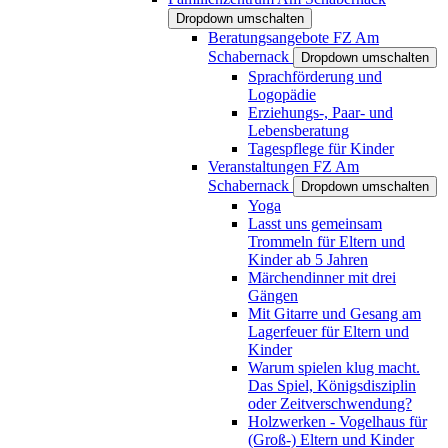
Dropdown umschalten
Beratungsangebote FZ Am
Schabernack
Dropdown umschalten
Sprachförderung und
Logopädie
Erziehungs-, Paar- und
Lebensberatung
Tagespflege für Kinder
Veranstaltungen FZ Am
Schabernack
Dropdown umschalten
Yoga
Lasst uns gemeinsam
Trommeln für Eltern und
Kinder ab 5 Jahren
Märchendinner mit drei
Gängen
Mit Gitarre und Gesang am
Lagerfeuer für Eltern und
Kinder
Warum spielen klug macht.
Das Spiel, Königsdisziplin
oder Zeitverschwendung?
Holzwerken - Vogelhaus für
(Groß-) Eltern und Kinder