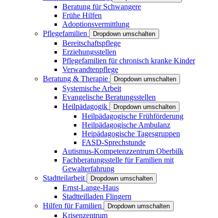
Beratung für Schwangere
Frühe Hilfen
Adoptionsvermittlung
Pflegefamilien
Dropdown umschalten
Bereitschaftspflege
Erziehungsstellen
Pflegefamilien für chronisch kranke Kinder
Verwandtenpflege
Beratung & Therapie
Dropdown umschalten
Systemische Arbeit
Evangelische Beratungsstellen
Heilpädagogik
Dropdown umschalten
Heilpädagogische Frühförderung
Heilpädagogische Ambulanz
Heipädagogische Tagesgruppen
FASD-Sprechstunde
Autismus-Kompetenzzentrum Oberbilk
Fachberatungsstelle für Familien mit
Gewalterfahrung
Stadtteilarbeit
Dropdown umschalten
Ernst-Lange-Haus
Stadtteilladen Flingern
Hilfen für Familien
Dropdown umschalten
Krisenzentrum