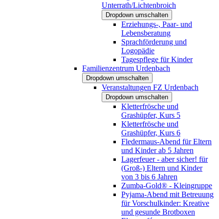
Unterrath/Lichtenbroich
Dropdown umschalten
Erziehungs-, Paar- und
Lebensberatung
Sprachförderung und
Logopädie
Tagespflege für Kinder
Familienzentrum Urdenbach
Dropdown umschalten
Veranstaltungen FZ Urdenbach
Dropdown umschalten
Kletterfrösche und
Grashüpfer, Kurs 5
Kletterfrösche und
Grashüpfer, Kurs 6
Fledermaus-Abend für Eltern
und Kinder ab 5 Jahren
Lagerfeuer - aber sicher! für
(Groß-) Eltern und Kinder
von 3 bis 6 Jahren
Zumba-Gold® - Kleingruppe
Pyjama-Abend mit Betreuung
für Vorschulkinder: Kreative
und gesunde Brotboxen