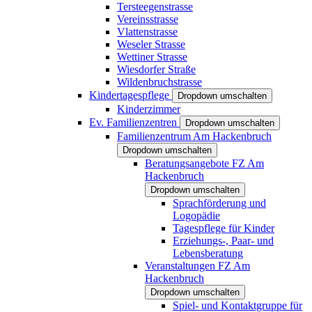
Tersteegenstrasse
Vereinsstrasse
Vlattenstrasse
Weseler Strasse
Wettiner Strasse
Wiesdorfer Straße
Wildenbruchstrasse
Kindertagespflege
Dropdown umschalten
Kinderzimmer
Ev. Familienzentren
Dropdown umschalten
Familienzentrum Am Hackenbruch
Dropdown umschalten
Beratungsangebote FZ Am
Hackenbruch
Dropdown umschalten
Sprachförderung und
Logopädie
Tagespflege für Kinder
Erziehungs-, Paar- und
Lebensberatung
Veranstaltungen FZ Am
Hackenbruch
Dropdown umschalten
Spiel- und Kontaktgruppe für