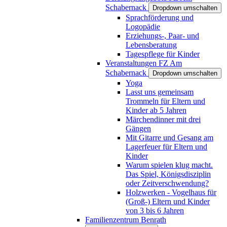
Schabernack
Dropdown umschalten
Sprachförderung und
Logopädie
Erziehungs-, Paar- und
Lebensberatung
Tagespflege für Kinder
Veranstaltungen FZ Am
Schabernack
Dropdown umschalten
Yoga
Lasst uns gemeinsam
Trommeln für Eltern und
Kinder ab 5 Jahren
Märchendinner mit drei
Gängen
Mit Gitarre und Gesang am
Lagerfeuer für Eltern und
Kinder
Warum spielen klug macht.
Das Spiel, Königsdisziplin
oder Zeitverschwendung?
Holzwerken - Vogelhaus für
(Groß-) Eltern und Kinder
von 3 bis 6 Jahren
Familienzentrum Benrath