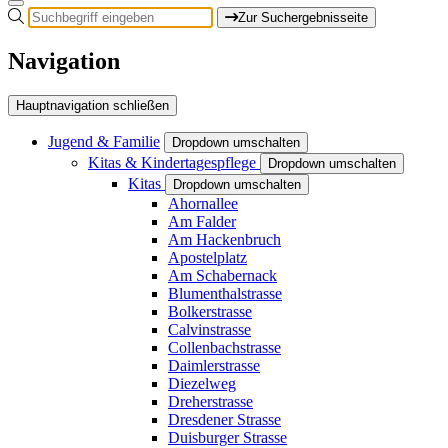
Zur Suchergebnisseite
Navigation
Hauptnavigation schließen
Jugend & Familie
Dropdown umschalten
Kitas & Kindertagespflege
Dropdown umschalten
Kitas
Dropdown umschalten
Ahornallee
Am Falder
Am Hackenbruch
Apostelplatz
Am Schabernack
Blumenthalstrasse
Bolkerstrasse
Calvinstrasse
Collenbachstrasse
Daimlerstrasse
Diezelweg
Dreherstrasse
Dresdener Strasse
Duisburger Strasse