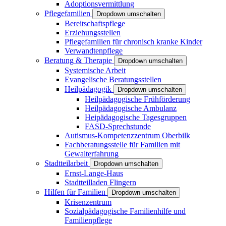
Adoptionsvermittlung
Pflegefamilien
Dropdown umschalten
Bereitschaftspflege
Erziehungsstellen
Pflegefamilien für chronisch kranke Kinder
Verwandtenpflege
Beratung & Therapie
Dropdown umschalten
Systemische Arbeit
Evangelische Beratungsstellen
Heilpädagogik
Dropdown umschalten
Heilpädagogische Frühförderung
Heilpädagogische Ambulanz
Heipädagogische Tagesgruppen
FASD-Sprechstunde
Autismus-Kompetenzzentrum Oberbilk
Fachberatungsstelle für Familien mit
Gewalterfahrung
Stadtteilarbeit
Dropdown umschalten
Ernst-Lange-Haus
Stadtteilladen Flingern
Hilfen für Familien
Dropdown umschalten
Krisenzentrum
Sozialpädagogische Familienhilfe und
Familienpflege