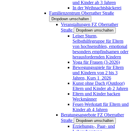
und Kinder ab 3 Jahren
In der Weihnachtsbäckerei
Familienzentrum Oberrather Straße
Dropdown umschalten
Veranstaltungen FZ Oberrather
Straße
Dropdown umschalten
Leiser Sturm,
Selbsthilfegruppe für Eltern
von hochsensiblen, emotional
besonders empfindsamen oder
herausfordernden Kindern
Yoga für Frauen (3-2026)
Bewegungsspiele für Eltern
und Kindern von 2 bis 3
Jahren, Kurs 1_2026
Kunst ohne Dach (Outdoor)
Eltern und Kinder ab 2 Jahren
Eltern und Kinder backen
Weckmänner
Feuer-Werkstatt für Eltern und
Kinder ab 4 Jahren
Beratungsangebote FZ Oberrather
Straße
Dropdown umschalten
Erziehungs-, Paar- und