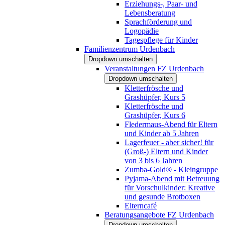
Erziehungs-, Paar- und
Lebensberatung
Sprachförderung und
Logopädie
Tagespflege für Kinder
Familienzentrum Urdenbach
Dropdown umschalten
Veranstaltungen FZ Urdenbach
Dropdown umschalten
Kletterfrösche und
Grashüpfer, Kurs 5
Kletterfrösche und
Grashüpfer, Kurs 6
Fledermaus-Abend für Eltern
und Kinder ab 5 Jahren
Lagerfeuer - aber sicher! für
(Groß-) Eltern und Kinder
von 3 bis 6 Jahren
Zumba-Gold® - Kleingruppe
Pyjama-Abend mit Betreuung
für Vorschulkinder: Kreative
und gesunde Brotboxen
Elterncafé
Beratungsangebote FZ Urdenbach
Dropdown umschalten