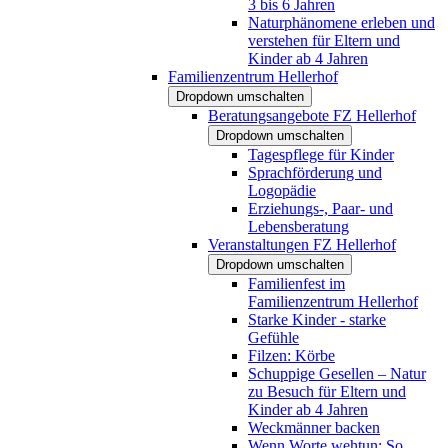
3 bis 6 Jahren
Naturphänomene erleben und
verstehen für Eltern und
Kinder ab 4 Jahren
Familienzentrum Hellerhof
Dropdown umschalten
Beratungsangebote FZ Hellerhof
Dropdown umschalten
Tagespflege für Kinder
Sprachförderung und
Logopädie
Erziehungs-, Paar- und
Lebensberatung
Veranstaltungen FZ Hellerhof
Dropdown umschalten
Familienfest im
Familienzentrum Hellerhof
Starke Kinder - starke
Gefühle
Filzen: Körbe
Schuppige Gesellen – Natur
zu Besuch für Eltern und
Kinder ab 4 Jahren
Weckmänner backen
Wenn Worte wehtun: So