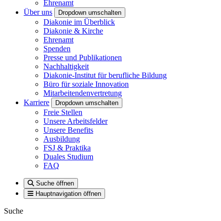
Ehrenamt
Über uns
Dropdown umschalten
Diakonie im Überblick
Diakonie & Kirche
Ehrenamt
Spenden
Presse und Publikationen
Nachhaltigkeit
Diakonie-Institut für berufliche Bildung
Büro für soziale Innovation
Mitarbeitendenvertretung
Karriere
Dropdown umschalten
Freie Stellen
Unsere Arbeitsfelder
Unsere Benefits
Ausbildung
FSJ & Praktika
Duales Studium
FAQ
Suche öffnen
Hauptnavigation öffnen
Suche