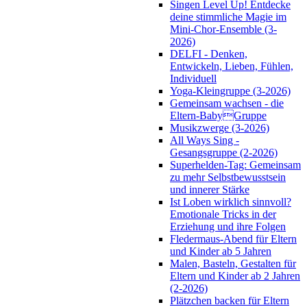
Singen Level Up! Entdecke
deine stimmliche Magie im
Mini-Chor-Ensemble (3-
2026)
DELFI - Denken,
Entwickeln, Lieben, Fühlen,
Individuell
Yoga-Kleingruppe (3-2026)
Gemeinsam wachsen - die
Eltern-BabyGruppe
Musikzwerge (3-2026)
All Ways Sing -
Gesangsgruppe (2-2026)
Superhelden-Tag: Gemeinsam
zu mehr Selbstbewusstsein
und innerer Stärke
Ist Loben wirklich sinnvoll?
Emotionale Tricks in der
Erziehung und ihre Folgen
Fledermaus-Abend für Eltern
und Kinder ab 5 Jahren
Malen, Basteln, Gestalten für
Eltern und Kinder ab 2 Jahren
(2-2026)
Plätzchen backen für Eltern