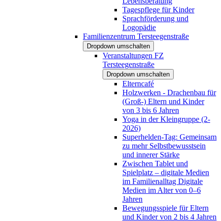
Lebensberatung
Tagespflege für Kinder
Sprachförderung und
Logopädie
Familienzentrum Tersteegenstraße
Dropdown umschalten
Veranstaltungen FZ
Tersteegenstraße
Dropdown umschalten
Elterncafé
Holzwerken - Drachenbau für
(Groß-) Eltern und Kinder
von 3 bis 6 Jahren
Yoga in der Kleingruppe (2-
2026)
Superhelden-Tag: Gemeinsam
zu mehr Selbstbewusstsein
und innerer Stärke
Zwischen Tablet und
Spielplatz – digitale Medien
im Familienalltag Digitale
Medien im Alter von 0–6
Jahren
Bewegungsspiele für Eltern
und Kinder von 2 bis 4 Jahren