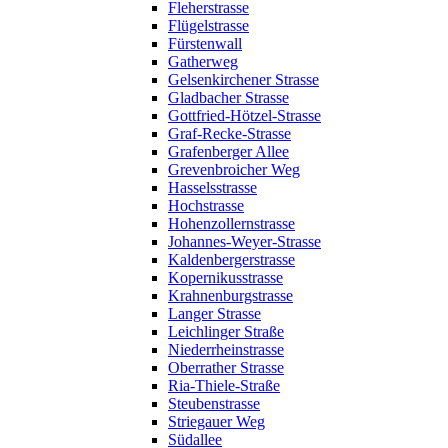
Fleherstrasse
Flügelstrasse
Fürstenwall
Gatherweg
Gelsenkirchener Strasse
Gladbacher Strasse
Gottfried-Hötzel-Strasse
Graf-Recke-Strasse
Grafenberger Allee
Grevenbroicher Weg
Hasselsstrasse
Hochstrasse
Hohenzollernstrasse
Johannes-Weyer-Strasse
Kaldenbergerstrasse
Kopernikusstrasse
Krahnenburgstrasse
Langer Strasse
Leichlinger Straße
Niederrheinstrasse
Oberrather Strasse
Ria-Thiele-Straße
Steubenstrasse
Striegauer Weg
Südallee