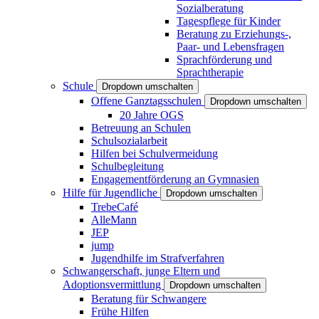
Sozialberatung
Tagespflege für Kinder
Beratung zu Erziehungs-,
Paar- und Lebensfragen
Sprachförderung und
Sprachtherapie
Schule
Dropdown umschalten
Offene Ganztagsschulen
Dropdown umschalten
20 Jahre OGS
Betreuung an Schulen
Schulsozialarbeit
Hilfen bei Schulvermeidung
Schulbegleitung
Engagementförderung an Gymnasien
Hilfe für Jugendliche
Dropdown umschalten
TrebeCafé
AlleMann
JEP
jump
Jugendhilfe im Strafverfahren
Schwangerschaft, junge Eltern und
Adoptionsvermittlung
Dropdown umschalten
Beratung für Schwangere
Frühe Hilfen