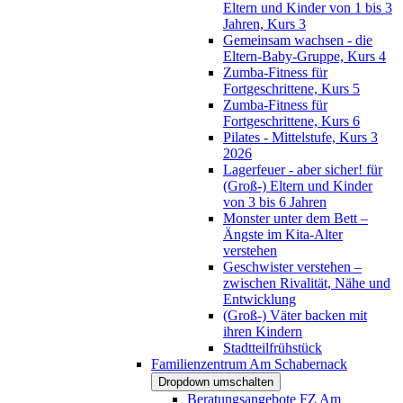
Eltern und Kinder von 1 bis 3
Jahren, Kurs 3
Gemeinsam wachsen - die
Eltern-Baby-Gruppe, Kurs 4
Zumba-Fitness für
Fortgeschrittene, Kurs 5
Zumba-Fitness für
Fortgeschrittene, Kurs 6
Pilates - Mittelstufe, Kurs 3
2026
Lagerfeuer - aber sicher! für
(Groß-) Eltern und Kinder
von 3 bis 6 Jahren
Monster unter dem Bett –
Ängste im Kita-Alter
verstehen
Geschwister verstehen –
zwischen Rivalität, Nähe und
Entwicklung
(Groß-) Väter backen mit
ihren Kindern
Stadtteilfrühstück
Familienzentrum Am Schabernack
Dropdown umschalten
Beratungsangebote FZ Am