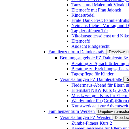
Tanzen und Malen mit Vivaldi in
Elterncafé mit Frau Jajonek
Kindertrödel
Ernte-Dank-Fest: Familienfrühs
Nein aus Liebe - Vortrag und D
Tag der offenen Tür
Nikolausgottessdienst und Niko
Elterncafé
Andacht kindgerecht
Familienzentrum Daimlerstraße
Dropdown u
Beratungsangebote FZ Daimlerstraße
Beratung zu Sprachförderung u
Beratung zu Erziehungs-, Paar
Tagespflege für Kinder
Veranstaltungen FZ Daimlerstraße
D
Fledermaus-Abend für Eltern u
Elternstart NRW Kurs (2-2026)
Musikzwerge - Kurs für Eltern 
Waldwunder für (Groß-)Eltern 
Kunstwerkstatt zur Adventszeit 
Familienzentrum Wersten
Dropdown umscha
Veranstaltungen FZ Wersten
Dropdow
Zumba-Fitness Kurs 2
Bewegungsspiele für Eltern un