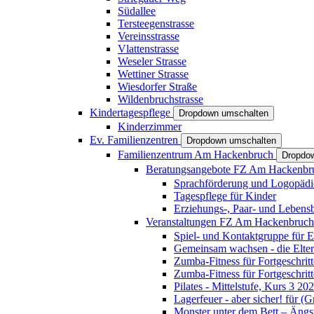
Südallee
Tersteegenstrasse
Vereinsstrasse
Vlattenstrasse
Weseler Strasse
Wettiner Strasse
Wiesdorfer Straße
Wildenbruchstrasse
Kindertagespflege
Dropdown umschalten
Kinderzimmer
Ev. Familienzentren
Dropdown umschalten
Familienzentrum Am Hackenbruch
Dropdo
Beratungsangebote FZ Am Hackenb
Sprachförderung und Logopädi
Tagespflege für Kinder
Erziehungs-, Paar- und Lebens
Veranstaltungen FZ Am Hackenbruc
Spiel- und Kontaktgruppe für E
Gemeinsam wachsen - die Elte
Zumba-Fitness für Fortgeschrit
Zumba-Fitness für Fortgeschrit
Pilates - Mittelstufe, Kurs 3 20
Lagerfeuer - aber sicher! für (
Monster unter dem Bett – Ängst