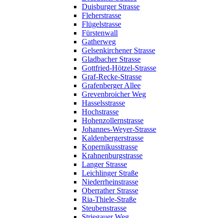
Duisburger Strasse
Fleherstrasse
Flügelstrasse
Fürstenwall
Gatherweg
Gelsenkirchener Strasse
Gladbacher Strasse
Gottfried-Hötzel-Strasse
Graf-Recke-Strasse
Grafenberger Allee
Grevenbroicher Weg
Hasselsstrasse
Hochstrasse
Hohenzollernstrasse
Johannes-Weyer-Strasse
Kaldenbergerstrasse
Kopernikusstrasse
Krahnenburgstrasse
Langer Strasse
Leichlinger Straße
Niederrheinstrasse
Oberrather Strasse
Ria-Thiele-Straße
Steubenstrasse
Striegauer Weg