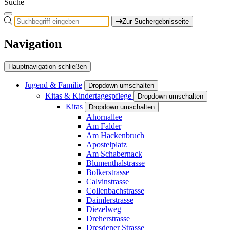
Suche
Zur Suchergebnisseite
Navigation
Hauptnavigation schließen
Jugend & Familie
Dropdown umschalten
Kitas & Kindertagespflege
Dropdown umschalten
Kitas
Dropdown umschalten
Ahornallee
Am Falder
Am Hackenbruch
Apostelplatz
Am Schabernack
Blumenthalstrasse
Bolkerstrasse
Calvinstrasse
Collenbachstrasse
Daimlerstrasse
Diezelweg
Dreherstrasse
Dresdener Strasse