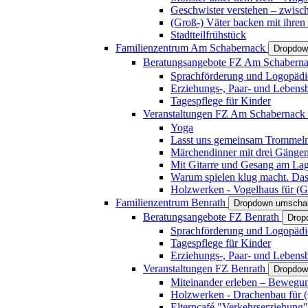
Geschwister verstehen – zwisc
(Groß-) Väter backen mit ihren
Stadtteilfrühstück
Familienzentrum Am Schabernack
Dropdow
Beratungsangebote FZ Am Schabern
Sprachförderung und Logopädi
Erziehungs-, Paar- und Lebens
Tagespflege für Kinder
Veranstaltungen FZ Am Schabernack
Yoga
Lasst uns gemeinsam Trommeln 
Märchendinner mit drei Gänge
Mit Gitarre und Gesang am Lage
Warum spielen klug macht. Das
Holzwerken - Vogelhaus für (Gr
Familienzentrum Benrath
Dropdown umschal
Beratungsangebote FZ Benrath
Drop
Sprachförderung und Logopädi
Tagespflege für Kinder
Erziehungs-, Paar- und Lebens
Veranstaltungen FZ Benrath
Dropdow
Miteinander erleben – Bewegung
Holzwerken - Drachenbau für (G
Elterncafé "Verkehrserziehung"