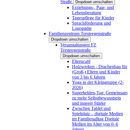
Straße
Dropdown umschalten
Erziehungs-, Paar- und
Lebensberatung
Tagespflege für Kinder
Sprachförderung und
Logopädie
Familienzentrum Tersteegenstraße
Dropdown umschalten
Veranstaltungen FZ
Tersteegenstraße
Dropdown umschalten
Elterncafé
Holzwerken - Drachenbau für
(Groß-) Eltern und Kinder
von 3 bis 6 Jahren
Yoga in der Kleingruppe (2-
2026)
Superhelden-Tag: Gemeinsam
zu mehr Selbstbewusstsein
und innerer Stärke
Zwischen Tablet und
Spielplatz – digitale Medien
im Familienalltag Digitale
Medien im Alter von 0–6
Jahren