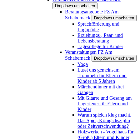
Dropdown umschalten
Beratungsangebote FZ Am
Schabernack
Dropdown umschalten
Sprachförderung und
Logopädie
Erziehungs-, Paar- und
Lebensberatung
Tagespflege für Kinder
Veranstaltungen FZ Am
Schabernack
Dropdown umschalten
Yoga
Lasst uns gemeinsam
Trommeln für Eltern und
Kinder ab 5 Jahren
Märchendinner mit drei
Gängen
Mit Gitarre und Gesang am
Lagerfeuer für Eltern und
Kinder
Warum spielen klug macht.
Das Spiel, Königsdisziplin
oder Zeitverschwendung?
Holzwerken - Vogelhaus für
(Groß-) Eltern und Kinder