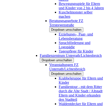
Bewegungsspiele für Eltern
und Kinder von 2 bis 4 Jahren
Kuschelmonster selber
machen
Beratungsangebote FZ
Tersteegenstraße
Dropdown umschalten
Erziehungs-, Paar- und
Lebensberatung
Sprachförderung und
Logopädie
Tagespflege für Kinder
Familienzentrum Unterrath/Lichtenbroich
Dropdown umschalten
Veranstaltungen FZ
Unterrath/Lichtenbroich
Dropdown umschalten
Krabbelgruppe für Eltern und
Kinder
Familientour - mit dem Ritter
durch die Alte Stadt / Altstadt
Eltern und Kinder erkunden
den Stadtteil
Waldentdecker für Eltern und