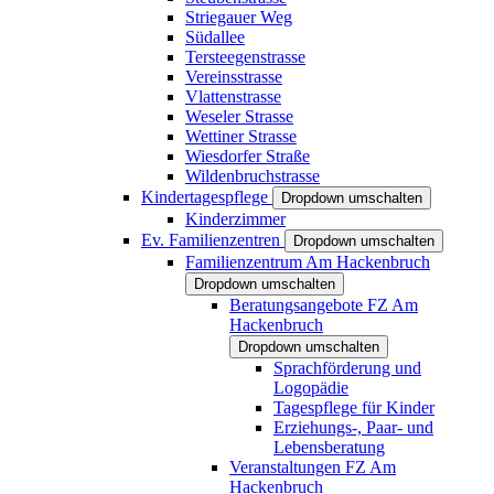
Striegauer Weg
Südallee
Tersteegenstrasse
Vereinsstrasse
Vlattenstrasse
Weseler Strasse
Wettiner Strasse
Wiesdorfer Straße
Wildenbruchstrasse
Kindertagespflege
Dropdown umschalten
Kinderzimmer
Ev. Familienzentren
Dropdown umschalten
Familienzentrum Am Hackenbruch
Dropdown umschalten
Beratungsangebote FZ Am
Hackenbruch
Dropdown umschalten
Sprachförderung und
Logopädie
Tagespflege für Kinder
Erziehungs-, Paar- und
Lebensberatung
Veranstaltungen FZ Am
Hackenbruch