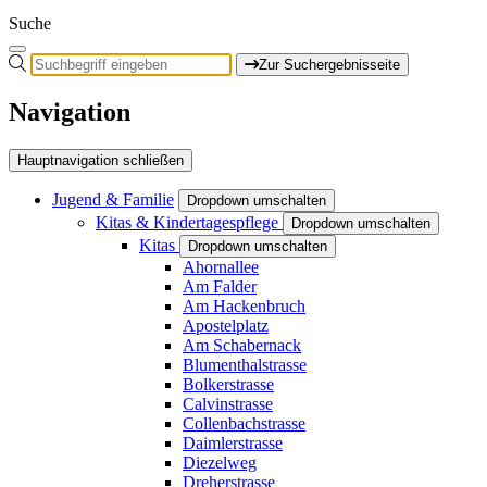
Suche
Zur Suchergebnisseite
Navigation
Hauptnavigation schließen
Jugend & Familie
Dropdown umschalten
Kitas & Kindertagespflege
Dropdown umschalten
Kitas
Dropdown umschalten
Ahornallee
Am Falder
Am Hackenbruch
Apostelplatz
Am Schabernack
Blumenthalstrasse
Bolkerstrasse
Calvinstrasse
Collenbachstrasse
Daimlerstrasse
Diezelweg
Dreherstrasse