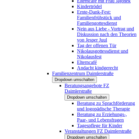
Elterncafé mit Frau Jajonek
Kindertrödel
Ernte-Dank-Fest:
Familienfrühstück und
Familiengottesdienst
Nein aus Liebe - Vortrag und
Diskussion nach den Theorien
von Jesper Juul
Tag der offenen Tür
Nikolausgottessdienst und
Nikolausfest
Elterncafé
Andacht kindgerecht
Familienzentrum Daimlerstraße
Dropdown umschalten
Beratungsangebote FZ
Daimlerstraße
Dropdown umschalten
Beratung zu Sprachförderung
und logopädische Therapie
Beratung zu Erziehungs-,
Paar- und Lebensfragen
Tagespflege für Kinder
Veranstaltungen FZ Daimlerstraße
Dropdown umschalten