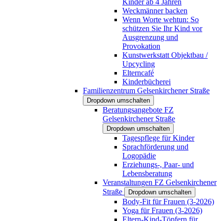
Kinder ab 4 Jahren
Weckmänner backen
Wenn Worte wehtun: So
schützen Sie Ihr Kind vor
Ausgrenzung und
Provokation
Kunstwerkstatt Objektbau /
Upcycling
Elterncafé
Kinderbücherei
Familienzentrum Gelsenkirchener Straße
Dropdown umschalten
Beratungsangebote FZ
Gelsenkirchener Straße
Dropdown umschalten
Tagespflege für Kinder
Sprachförderung und
Logopädie
Erziehungs-, Paar- und
Lebensberatung
Veranstaltungen FZ Gelsenkirchener
Straße
Dropdown umschalten
Body-Fit für Frauen (3-2026)
Yoga für Frauen (3-2026)
Eltern-Kind-Töpfern für