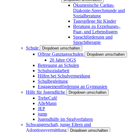
Ökumenische Caritas-
Diakonie-Sprechstunde und
Sozialberatung
Tagespflege für Kinder
Beratung zu Erziehungs-,
Paar- und Lebensfragen
Sprachförderung und
Sprachtherapie
Schule
Dropdown umschalten
Offene Ganztagsschulen
Dropdown umschalten
20 Jahre OGS
Betreuung an Schulen
Schulsozialarbeit
Hilfen bei Schulvermeidung
Schulbegleitung
Engagementförderung an Gymnasien
Hilfe für Jugendliche
Dropdown umschalten
TrebeCafé
AlleMann
JEP
jump
Jugendhilfe im Strafverfahren
Schwangerschaft, junge Eltern und
Adoptionsvermittlung
Dropdown umschalten