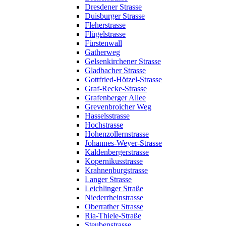
Dresdener Strasse
Duisburger Strasse
Fleherstrasse
Flügelstrasse
Fürstenwall
Gatherweg
Gelsenkirchener Strasse
Gladbacher Strasse
Gottfried-Hötzel-Strasse
Graf-Recke-Strasse
Grafenberger Allee
Grevenbroicher Weg
Hasselsstrasse
Hochstrasse
Hohenzollernstrasse
Johannes-Weyer-Strasse
Kaldenbergerstrasse
Kopernikusstrasse
Krahnenburgstrasse
Langer Strasse
Leichlinger Straße
Niederrheinstrasse
Oberrather Strasse
Ria-Thiele-Straße
Steubenstrasse