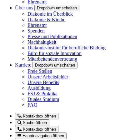
Ehrenamt
Über uns
Dropdown umschalten
Diakonie im Überblick
Diakonie & Kirche
Ehrenamt
Spenden
Presse und Publikationen
Nachhaltigkeit
Diakonie-Institut für berufliche Bildung
Büro für soziale Innovation
Mitarbeitendenvertretung
Karriere
Dropdown umschalten
Freie Stellen
Unsere Arbeitsfelder
Unsere Benefits
Ausbildung
FSJ & Praktika
Duales Studium
FAQ
Kontaktbox öffnen
Suche öffnen
Kontaktbox öffnen
Hauptnavigation öffnen