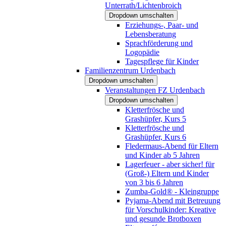
Unterrath/Lichtenbroich
Dropdown umschalten
Erziehungs-, Paar- und
Lebensberatung
Sprachförderung und
Logopädie
Tagespflege für Kinder
Familienzentrum Urdenbach
Dropdown umschalten
Veranstaltungen FZ Urdenbach
Dropdown umschalten
Kletterfrösche und
Grashüpfer, Kurs 5
Kletterfrösche und
Grashüpfer, Kurs 6
Fledermaus-Abend für Eltern
und Kinder ab 5 Jahren
Lagerfeuer - aber sicher! für
(Groß-) Eltern und Kinder
von 3 bis 6 Jahren
Zumba-Gold® - Kleingruppe
Pyjama-Abend mit Betreuung
für Vorschulkinder: Kreative
und gesunde Brotboxen