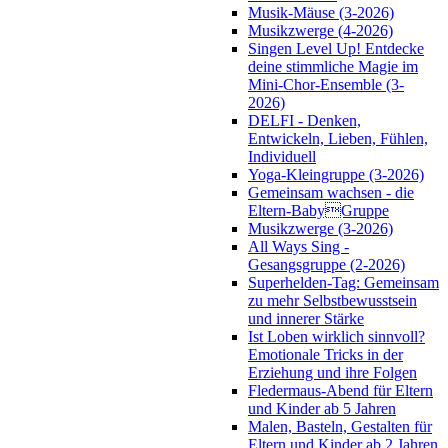
Musik-Mäuse (3-2026)
Musikzwerge (4-2026)
Singen Level Up! Entdecke
deine stimmliche Magie im
Mini-Chor-Ensemble (3-
2026)
DELFI - Denken,
Entwickeln, Lieben, Fühlen,
Individuell
Yoga-Kleingruppe (3-2026)
Gemeinsam wachsen - die
Eltern-BabyGruppe
Musikzwerge (3-2026)
All Ways Sing -
Gesangsgruppe (2-2026)
Superhelden-Tag: Gemeinsam
zu mehr Selbstbewusstsein
und innerer Stärke
Ist Loben wirklich sinnvoll?
Emotionale Tricks in der
Erziehung und ihre Folgen
Fledermaus-Abend für Eltern
und Kinder ab 5 Jahren
Malen, Basteln, Gestalten für
Eltern und Kinder ab 2 Jahren