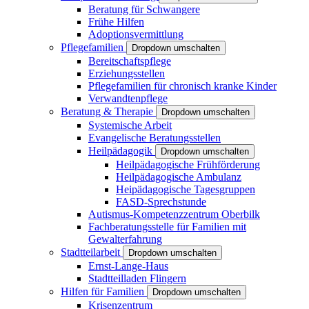
Beratung für Schwangere
Frühe Hilfen
Adoptionsvermittlung
Pflegefamilien
Dropdown umschalten
Bereitschaftspflege
Erziehungsstellen
Pflegefamilien für chronisch kranke Kinder
Verwandtenpflege
Beratung & Therapie
Dropdown umschalten
Systemische Arbeit
Evangelische Beratungsstellen
Heilpädagogik
Dropdown umschalten
Heilpädagogische Frühförderung
Heilpädagogische Ambulanz
Heipädagogische Tagesgruppen
FASD-Sprechstunde
Autismus-Kompetenzzentrum Oberbilk
Fachberatungsstelle für Familien mit
Gewalterfahrung
Stadtteilarbeit
Dropdown umschalten
Ernst-Lange-Haus
Stadtteilladen Flingern
Hilfen für Familien
Dropdown umschalten
Krisenzentrum