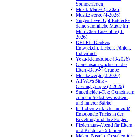
Sommerferien
Musik-Mäuse (3-2026)
Musikzwerge (4-2026)
Singen Level Up! Entdecke
deine stimmliche Magie im
Mini-Chor-Ensemble (3-
2026)
DELFI - Denken,
Entwickeln, Lieben, Fühlen,
Individuell
Yoga-Kleingruppe (3-2026)
Gemeinsam wachsen - die
Eltern-BabyGruppe
Musikzwerge (3-2026)
All Ways Sing -
Gesangsgruppe (2-2026)
Superhelden-Tag: Gemeinsam
zu mehr Selbstbewusstsein
und innerer Stärke
Ist Loben wirklich sinnvoll?
Emotionale Tricks in der
Erziehung und ihre Folgen
Fledermaus-Abend für Eltern
und Kinder ab 5 Jahren
Malen, Basteln, Gestalten für