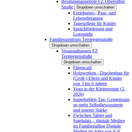
Beratungsangebote FZ Oberrather
Straße
Dropdown umschalten
Erziehungs-, Paar- und
Lebensberatung
Tagespflege für Kinder
Sprachförderung und
Logopädie
Familienzentrum Tersteegenstraße
Dropdown umschalten
Veranstaltungen FZ
Tersteegenstraße
Dropdown umschalten
Elterncafé
Holzwerken - Drachenbau für
(Groß-) Eltern und Kinder
von 3 bis 6 Jahren
Yoga in der Kleingruppe (2-
2026)
Superhelden-Tag: Gemeinsam
zu mehr Selbstbewusstsein
und innerer Stärke
Zwischen Tablet und
Spielplatz – digitale Medien
im Familienalltag Digitale
Medien im Alter von 0–6