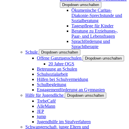
Dropdown umschalten
Ökumenische Caritas-
Diakonie-Sprechstunde und
Sozialberatung
Tagespflege für Kinder
Beratung zu Erziehungs-,
Paar- und Lebensfragen
Sprachförderung und
Sprachtherapie
Schule
Dropdown umschalten
Offene Ganztagsschulen
Dropdown umschalten
20 Jahre OGS
Betreuung an Schulen
Schulsozialarbeit
Hilfen bei Schulvermeidung
Schulbegleitung
Engagementförderung an Gymnasien
Hilfe für Jugendliche
Dropdown umschalten
TrebeCafé
AlleMann
JEP
jump
Jugendhilfe im Strafverfahren
Schwangerschaft, junge Eltern und