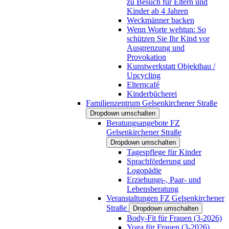
zu Besuch für Eltern und
Kinder ab 4 Jahren
Weckmänner backen
Wenn Worte wehtun: So
schützen Sie Ihr Kind vor
Ausgrenzung und
Provokation
Kunstwerkstatt Objektbau /
Upcycling
Elterncafé
Kinderbücherei
Familienzentrum Gelsenkirchener Straße
Dropdown umschalten
Beratungsangebote FZ
Gelsenkirchener Straße
Dropdown umschalten
Tagespflege für Kinder
Sprachförderung und
Logopädie
Erziehungs-, Paar- und
Lebensberatung
Veranstaltungen FZ Gelsenkirchener
Straße
Dropdown umschalten
Body-Fit für Frauen (3-2026)
Yoga für Frauen (3-2026)