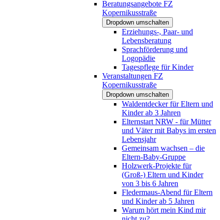
Beratungsangebote FZ
Kopernikusstraße
Dropdown umschalten
Erziehungs-, Paar- und
Lebensberatung
Sprachförderung und
Logopädie
Tagespflege für Kinder
Veranstaltungen FZ
Kopernikusstraße
Dropdown umschalten
Waldentdecker für Eltern und
Kinder ab 3 Jahren
Elternstart NRW - für Mütter
und Väter mit Babys im ersten
Lebensjahr
Gemeinsam wachsen – die
Eltern-Baby-Gruppe
Holzwerk-Projekte für
(Groß-) Eltern und Kinder
von 3 bis 6 Jahren
Fledermaus-Abend für Eltern
und Kinder ab 5 Jahren
Warum hört mein Kind mir
nicht zu?