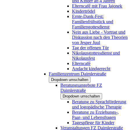
und Kinder ab 4 Jahren
Elterncafé mit Frau Jajonek
Kindertrödel
Ernte-Dank-Fest:
Familienfrühstück und
Familiengottesdienst
Nein aus Liebe - Vortrag und
Diskussion nach den Theorien
von Jesper Juul
Tag der offenen Tür
Nikolausgottessdienst und
Nikolausfest
Elterncafé
Andacht kindgerecht
Familienzentrum Daimlerstraße
Dropdown umschalten
Beratungsangebote FZ
Daimlerstraße
Dropdown umschalten
Beratung zu Sprachförderung
und logopädische Therapie
Beratung zu Erziehungs-,
Paar- und Lebensfragen
Tagespflege für Kinder
Veranstaltungen FZ Daimlerstraße