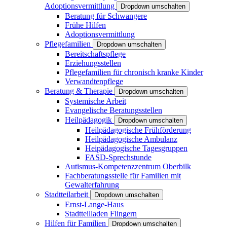
Adoptionsvermittlung
Dropdown umschalten
Beratung für Schwangere
Frühe Hilfen
Adoptionsvermittlung
Pflegefamilien
Dropdown umschalten
Bereitschaftspflege
Erziehungsstellen
Pflegefamilien für chronisch kranke Kinder
Verwandtenpflege
Beratung & Therapie
Dropdown umschalten
Systemische Arbeit
Evangelische Beratungsstellen
Heilpädagogik
Dropdown umschalten
Heilpädagogische Frühförderung
Heilpädagogische Ambulanz
Heipädagogische Tagesgruppen
FASD-Sprechstunde
Autismus-Kompetenzzentrum Oberbilk
Fachberatungsstelle für Familien mit
Gewalterfahrung
Stadtteilarbeit
Dropdown umschalten
Ernst-Lange-Haus
Stadtteilladen Flingern
Hilfen für Familien
Dropdown umschalten