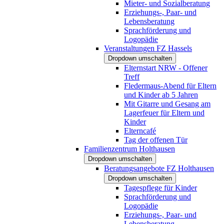
Mieter- und Sozialberatung
Erziehungs-, Paar- und
Lebensberatung
Sprachförderung und
Logopädie
Veranstaltungen FZ Hassels
Dropdown umschalten
Elternstart NRW - Offener
Treff
Fledermaus-Abend für Eltern
und Kinder ab 5 Jahren
Mit Gitarre und Gesang am
Lagerfeuer für Eltern und
Kinder
Elterncafé
Tag der offenen Tür
Familienzentrum Holthausen
Dropdown umschalten
Beratungsangebote FZ Holthausen
Dropdown umschalten
Tagespflege für Kinder
Sprachförderung und
Logopädie
Erziehungs-, Paar- und
Lebensberatung