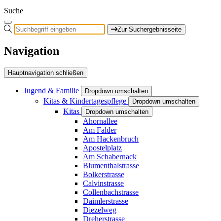
Suche
Zur Suchergebnisseite
Navigation
Hauptnavigation schließen
Jugend & Familie
Dropdown umschalten
Kitas & Kindertagespflege
Dropdown umschalten
Kitas
Dropdown umschalten
Ahornallee
Am Falder
Am Hackenbruch
Apostelplatz
Am Schabernack
Blumenthalstrasse
Bolkerstrasse
Calvinstrasse
Collenbachstrasse
Daimlerstrasse
Diezelweg
Dreherstrasse