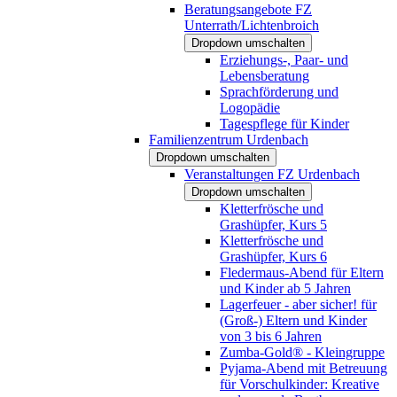
Beratungsangebote FZ
Unterrath/Lichtenbroich
Dropdown umschalten
Erziehungs-, Paar- und
Lebensberatung
Sprachförderung und
Logopädie
Tagespflege für Kinder
Familienzentrum Urdenbach
Dropdown umschalten
Veranstaltungen FZ Urdenbach
Dropdown umschalten
Kletterfrösche und
Grashüpfer, Kurs 5
Kletterfrösche und
Grashüpfer, Kurs 6
Fledermaus-Abend für Eltern
und Kinder ab 5 Jahren
Lagerfeuer - aber sicher! für
(Groß-) Eltern und Kinder
von 3 bis 6 Jahren
Zumba-Gold® - Kleingruppe
Pyjama-Abend mit Betreuung
für Vorschulkinder: Kreative