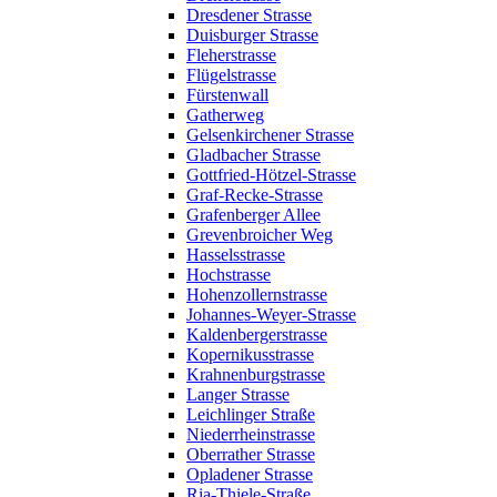
Dresdener Strasse
Duisburger Strasse
Fleherstrasse
Flügelstrasse
Fürstenwall
Gatherweg
Gelsenkirchener Strasse
Gladbacher Strasse
Gottfried-Hötzel-Strasse
Graf-Recke-Strasse
Grafenberger Allee
Grevenbroicher Weg
Hasselsstrasse
Hochstrasse
Hohenzollernstrasse
Johannes-Weyer-Strasse
Kaldenbergerstrasse
Kopernikusstrasse
Krahnenburgstrasse
Langer Strasse
Leichlinger Straße
Niederrheinstrasse
Oberrather Strasse
Opladener Strasse
Ria-Thiele-Straße