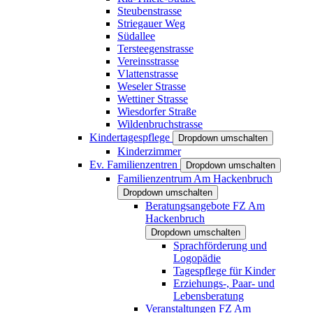
Steubenstrasse
Striegauer Weg
Südallee
Tersteegenstrasse
Vereinsstrasse
Vlattenstrasse
Weseler Strasse
Wettiner Strasse
Wiesdorfer Straße
Wildenbruchstrasse
Kindertagespflege
Dropdown umschalten
Kinderzimmer
Ev. Familienzentren
Dropdown umschalten
Familienzentrum Am Hackenbruch
Dropdown umschalten
Beratungsangebote FZ Am
Hackenbruch
Dropdown umschalten
Sprachförderung und
Logopädie
Tagespflege für Kinder
Erziehungs-, Paar- und
Lebensberatung
Veranstaltungen FZ Am