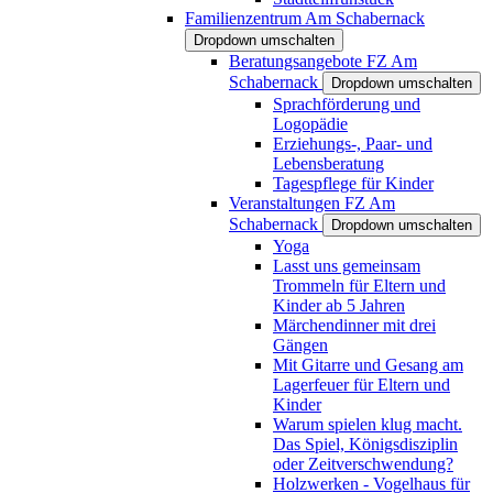
Familienzentrum Am Schabernack
Dropdown umschalten
Beratungsangebote FZ Am
Schabernack
Dropdown umschalten
Sprachförderung und
Logopädie
Erziehungs-, Paar- und
Lebensberatung
Tagespflege für Kinder
Veranstaltungen FZ Am
Schabernack
Dropdown umschalten
Yoga
Lasst uns gemeinsam
Trommeln für Eltern und
Kinder ab 5 Jahren
Märchendinner mit drei
Gängen
Mit Gitarre und Gesang am
Lagerfeuer für Eltern und
Kinder
Warum spielen klug macht.
Das Spiel, Königsdisziplin
oder Zeitverschwendung?
Holzwerken - Vogelhaus für