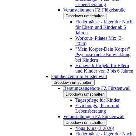
Lebensberatung
Veranstaltungen FZ Flügelstraße
Dropdown umschalten
Fledermäuse - Jäger der Nacht
für Eltern und Kinder ab 5
Jahren
Workout- Pilates Mix (3-
2026)
"Mein Körper-Dein Körper"
Psychosexuelle Entwicklung
bei Kindern
Holzwerk-Projekt für Eltern
und Kinder von 3 bis 6 Jahren
Familienzentrum Fürstenwall
Dropdown umschalten
Beratungsangebote FZ Fürstenwall
Dropdown umschalten
Tagespflege für Kinder
Erziehungs-, Paar- und
Lebensberatung
Veranstaltungen FZ Fürstenwall
Dropdown umschalten
Yoga-Kurs (3-2026)
Fledermäuse - Jäger der Nacht