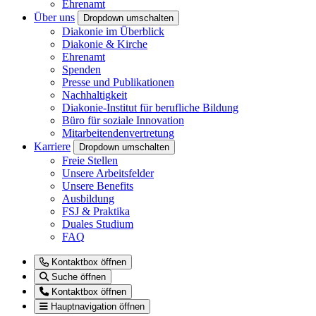
Ehrenamt
Über uns
Dropdown umschalten
Diakonie im Überblick
Diakonie & Kirche
Ehrenamt
Spenden
Presse und Publikationen
Nachhaltigkeit
Diakonie-Institut für berufliche Bildung
Büro für soziale Innovation
Mitarbeitendenvertretung
Karriere
Dropdown umschalten
Freie Stellen
Unsere Arbeitsfelder
Unsere Benefits
Ausbildung
FSJ & Praktika
Duales Studium
FAQ
Kontaktbox öffnen
Suche öffnen
Kontaktbox öffnen
Hauptnavigation öffnen