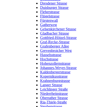
Dresdener Strasse
Duisburger Strasse
Fleherstrasse
Flügelstrasse
Fürstenwall
Gatherweg
Gelsenkirchener Strasse
Gladbacher Strasse
Gottfried-Hötzel-Strasse
Graf-Recke-Strasse
Grafenberger Allee
Grevenbroicher Weg
Hasselsstrasse
Hochstrasse
Hohenzollernstrasse
Johannes-Weyer-Strasse
Kaldenbergerstrasse
Kopernikusstrasse
Krahnenburgstrasse
Langer Strasse
Leichlinger Straße
Niederrheinstrasse
Oberrather Strasse
Ria-Thiele-Straße
Steubenstrasse