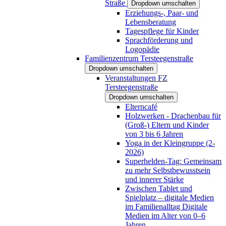
Straße
Dropdown umschalten
Erziehungs-, Paar- und
Lebensberatung
Tagespflege für Kinder
Sprachförderung und
Logopädie
Familienzentrum Tersteegenstraße
Dropdown umschalten
Veranstaltungen FZ
Tersteegenstraße
Dropdown umschalten
Elterncafé
Holzwerken - Drachenbau für
(Groß-) Eltern und Kinder
von 3 bis 6 Jahren
Yoga in der Kleingruppe (2-
2026)
Superhelden-Tag: Gemeinsam
zu mehr Selbstbewusstsein
und innerer Stärke
Zwischen Tablet und
Spielplatz – digitale Medien
im Familienalltag Digitale
Medien im Alter von 0–6
Jahren