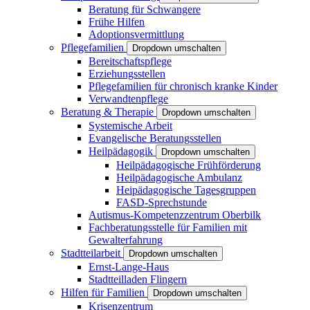
Beratung für Schwangere
Frühe Hilfen
Adoptionsvermittlung
Pflegefamilien
Dropdown umschalten
Bereitschaftspflege
Erziehungsstellen
Pflegefamilien für chronisch kranke Kinder
Verwandtenpflege
Beratung & Therapie
Dropdown umschalten
Systemische Arbeit
Evangelische Beratungsstellen
Heilpädagogik
Dropdown umschalten
Heilpädagogische Frühförderung
Heilpädagogische Ambulanz
Heipädagogische Tagesgruppen
FASD-Sprechstunde
Autismus-Kompetenzzentrum Oberbilk
Fachberatungsstelle für Familien mit
Gewalterfahrung
Stadtteilarbeit
Dropdown umschalten
Ernst-Lange-Haus
Stadtteilladen Flingern
Hilfen für Familien
Dropdown umschalten
Krisenzentrum