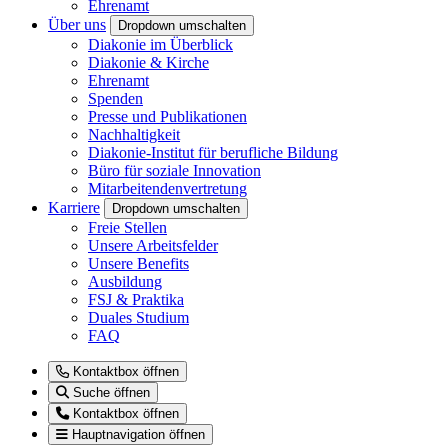
Ehrenamt
Über uns
Dropdown umschalten
Diakonie im Überblick
Diakonie & Kirche
Ehrenamt
Spenden
Presse und Publikationen
Nachhaltigkeit
Diakonie-Institut für berufliche Bildung
Büro für soziale Innovation
Mitarbeitendenvertretung
Karriere
Dropdown umschalten
Freie Stellen
Unsere Arbeitsfelder
Unsere Benefits
Ausbildung
FSJ & Praktika
Duales Studium
FAQ
Kontaktbox öffnen
Suche öffnen
Kontaktbox öffnen
Hauptnavigation öffnen