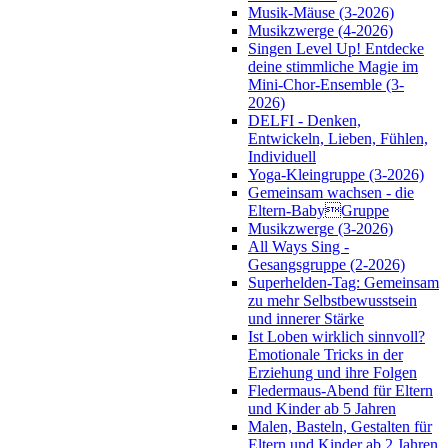
Musik-Mäuse (3-2026)
Musikzwerge (4-2026)
Singen Level Up! Entdecke
deine stimmliche Magie im
Mini-Chor-Ensemble (3-
2026)
DELFI - Denken,
Entwickeln, Lieben, Fühlen,
Individuell
Yoga-Kleingruppe (3-2026)
Gemeinsam wachsen - die
Eltern-BabyGruppe
Musikzwerge (3-2026)
All Ways Sing -
Gesangsgruppe (2-2026)
Superhelden-Tag: Gemeinsam
zu mehr Selbstbewusstsein
und innerer Stärke
Ist Loben wirklich sinnvoll?
Emotionale Tricks in der
Erziehung und ihre Folgen
Fledermaus-Abend für Eltern
und Kinder ab 5 Jahren
Malen, Basteln, Gestalten für
Eltern und Kinder ab 2 Jahren