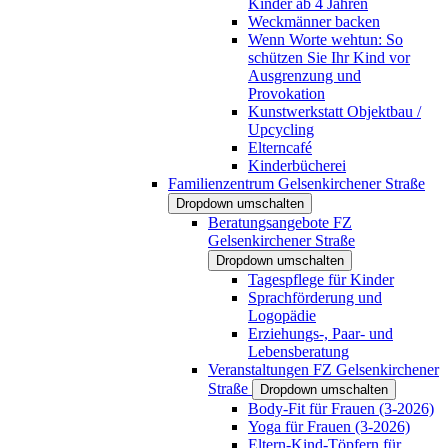
Kinder ab 4 Jahren
Weckmänner backen
Wenn Worte wehtun: So
schützen Sie Ihr Kind vor
Ausgrenzung und
Provokation
Kunstwerkstatt Objektbau /
Upcycling
Elterncafé
Kinderbücherei
Familienzentrum Gelsenkirchener Straße
Dropdown umschalten
Beratungsangebote FZ
Gelsenkirchener Straße
Dropdown umschalten
Tagespflege für Kinder
Sprachförderung und
Logopädie
Erziehungs-, Paar- und
Lebensberatung
Veranstaltungen FZ Gelsenkirchener
Straße
Dropdown umschalten
Body-Fit für Frauen (3-2026)
Yoga für Frauen (3-2026)
Eltern-Kind-Töpfern für