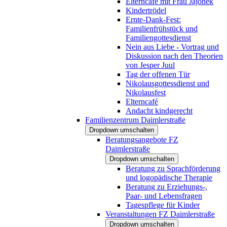
Elterncafé mit Frau Jajonek
Kindertrödel
Ernte-Dank-Fest:
Familienfrühstück und
Familiengottesdienst
Nein aus Liebe - Vortrag und
Diskussion nach den Theorien
von Jesper Juul
Tag der offenen Tür
Nikolausgottessdienst und
Nikolausfest
Elterncafé
Andacht kindgerecht
Familienzentrum Daimlerstraße
Dropdown umschalten
Beratungsangebote FZ
Daimlerstraße
Dropdown umschalten
Beratung zu Sprachförderung
und logopädische Therapie
Beratung zu Erziehungs-,
Paar- und Lebensfragen
Tagespflege für Kinder
Veranstaltungen FZ Daimlerstraße
Dropdown umschalten