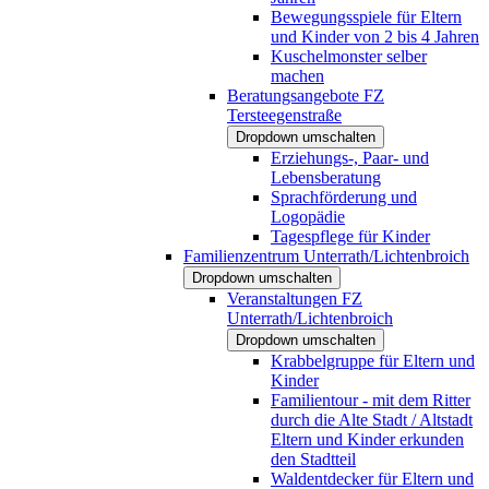
Bewegungsspiele für Eltern
und Kinder von 2 bis 4 Jahren
Kuschelmonster selber
machen
Beratungsangebote FZ
Tersteegenstraße
Dropdown umschalten
Erziehungs-, Paar- und
Lebensberatung
Sprachförderung und
Logopädie
Tagespflege für Kinder
Familienzentrum Unterrath/Lichtenbroich
Dropdown umschalten
Veranstaltungen FZ
Unterrath/Lichtenbroich
Dropdown umschalten
Krabbelgruppe für Eltern und
Kinder
Familientour - mit dem Ritter
durch die Alte Stadt / Altstadt
Eltern und Kinder erkunden
den Stadtteil
Waldentdecker für Eltern und