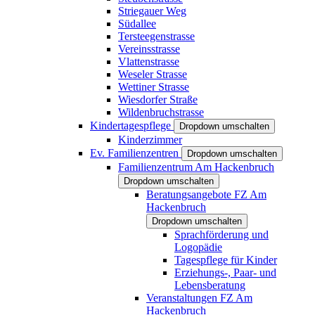
Striegauer Weg
Südallee
Tersteegenstrasse
Vereinsstrasse
Vlattenstrasse
Weseler Strasse
Wettiner Strasse
Wiesdorfer Straße
Wildenbruchstrasse
Kindertagespflege
Dropdown umschalten
Kinderzimmer
Ev. Familienzentren
Dropdown umschalten
Familienzentrum Am Hackenbruch
Dropdown umschalten
Beratungsangebote FZ Am
Hackenbruch
Dropdown umschalten
Sprachförderung und
Logopädie
Tagespflege für Kinder
Erziehungs-, Paar- und
Lebensberatung
Veranstaltungen FZ Am
Hackenbruch