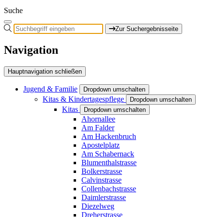
Suche
Zur Suchergebnisseite
Navigation
Hauptnavigation schließen
Jugend & Familie
Dropdown umschalten
Kitas & Kindertagespflege
Dropdown umschalten
Kitas
Dropdown umschalten
Ahornallee
Am Falder
Am Hackenbruch
Apostelplatz
Am Schabernack
Blumenthalstrasse
Bolkerstrasse
Calvinstrasse
Collenbachstrasse
Daimlerstrasse
Diezelweg
Dreherstrasse