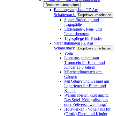
Dropdown umschalten
Beratungsangebote FZ Am
Schabernack
Dropdown umschalten
Sprachförderung und
Logopädie
Erziehungs-, Paar- und
Lebensberatung
Tagespflege für Kinder
Veranstaltungen FZ Am
Schabernack
Dropdown umschalten
Yoga
Lasst uns gemeinsam
Trommeln für Eltern und
Kinder ab 5 Jahren
Märchendinner mit drei
Gängen
Mit Gitarre und Gesang am
Lagerfeuer für Eltern und
Kinder
Warum spielen klug macht.
Das Spiel, Königsdisziplin
oder Zeitverschwendung?
Holzwerken - Vogelhaus für
(Groß-) Eltern und Kinder