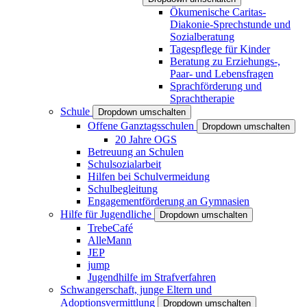
Ökumenische Caritas-
Diakonie-Sprechstunde und
Sozialberatung
Tagespflege für Kinder
Beratung zu Erziehungs-,
Paar- und Lebensfragen
Sprachförderung und
Sprachtherapie
Schule
Dropdown umschalten
Offene Ganztagsschulen
Dropdown umschalten
20 Jahre OGS
Betreuung an Schulen
Schulsozialarbeit
Hilfen bei Schulvermeidung
Schulbegleitung
Engagementförderung an Gymnasien
Hilfe für Jugendliche
Dropdown umschalten
TrebeCafé
AlleMann
JEP
jump
Jugendhilfe im Strafverfahren
Schwangerschaft, junge Eltern und
Adoptionsvermittlung
Dropdown umschalten