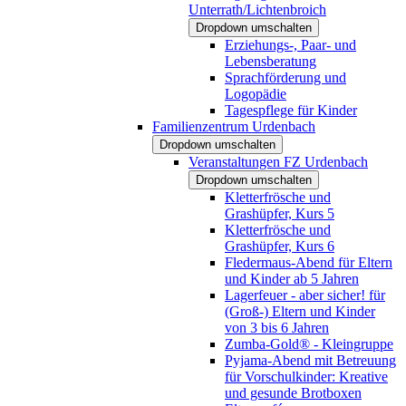
Unterrath/Lichtenbroich
Dropdown umschalten
Erziehungs-, Paar- und
Lebensberatung
Sprachförderung und
Logopädie
Tagespflege für Kinder
Familienzentrum Urdenbach
Dropdown umschalten
Veranstaltungen FZ Urdenbach
Dropdown umschalten
Kletterfrösche und
Grashüpfer, Kurs 5
Kletterfrösche und
Grashüpfer, Kurs 6
Fledermaus-Abend für Eltern
und Kinder ab 5 Jahren
Lagerfeuer - aber sicher! für
(Groß-) Eltern und Kinder
von 3 bis 6 Jahren
Zumba-Gold® - Kleingruppe
Pyjama-Abend mit Betreuung
für Vorschulkinder: Kreative
und gesunde Brotboxen