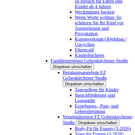
zu Besuch für Eltern und
Kinder ab 4 Jahren
Weckmänner backen
Wenn Worte wehtun: So
schützen Sie Ihr Kind vor
Ausgrenzung und
Provokation
Kunstwerkstatt Objektbau /
Upcycling
Elterncafé
Kinderbücherei
Familienzentrum Gelsenkirchener Straße
Dropdown umschalten
Beratungsangebote FZ
Gelsenkirchener Straße
Dropdown umschalten
Tagespflege für Kinder
Sprachförderung und
Logopädie
Erziehungs-, Paar- und
Lebensberatung
Veranstaltungen FZ Gelsenkirchener
Straße
Dropdown umschalten
Body-Fit für Frauen (3-2026)
Yoga für Frauen (3-2026)