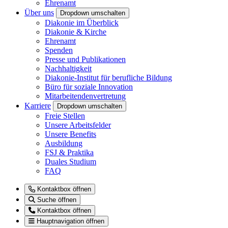
Ehrenamt
Über uns
Dropdown umschalten
Diakonie im Überblick
Diakonie & Kirche
Ehrenamt
Spenden
Presse und Publikationen
Nachhaltigkeit
Diakonie-Institut für berufliche Bildung
Büro für soziale Innovation
Mitarbeitendenvertretung
Karriere
Dropdown umschalten
Freie Stellen
Unsere Arbeitsfelder
Unsere Benefits
Ausbildung
FSJ & Praktika
Duales Studium
FAQ
Kontaktbox öffnen
Suche öffnen
Kontaktbox öffnen
Hauptnavigation öffnen