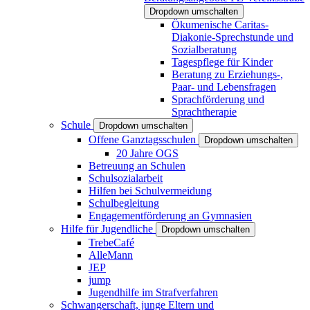
Dropdown umschalten
Ökumenische Caritas-
Diakonie-Sprechstunde und
Sozialberatung
Tagespflege für Kinder
Beratung zu Erziehungs-,
Paar- und Lebensfragen
Sprachförderung und
Sprachtherapie
Schule
Dropdown umschalten
Offene Ganztagsschulen
Dropdown umschalten
20 Jahre OGS
Betreuung an Schulen
Schulsozialarbeit
Hilfen bei Schulvermeidung
Schulbegleitung
Engagementförderung an Gymnasien
Hilfe für Jugendliche
Dropdown umschalten
TrebeCafé
AlleMann
JEP
jump
Jugendhilfe im Strafverfahren
Schwangerschaft, junge Eltern und