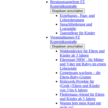
Beratungsangebote FZ
Kopernikusstraße
Dropdown umschalten
Erziehungs-, Paar- und
Lebensberatung
Sprachförderung und
Logopädie
Tagespflege für Kinder
Veranstaltungen FZ
Kopernikusstraße
Dropdown umschalten
Waldentdecker für Eltern und
Kinder ab 3 Jahren
Elternstart NRW - für Mütter
und Väter mit Babys im ersten
Lebensjahr
Gemeinsam wachsen – die
Eltern-Baby-Gruppe
Holzwerk-Projekte für
(Groß-) Eltern und Kinder
von 3 bis 6 Jahren
Fledermaus-Abend für Eltern
und Kinder ab 5 Jahren
Warum hört mein Kind mir
nicht zu?