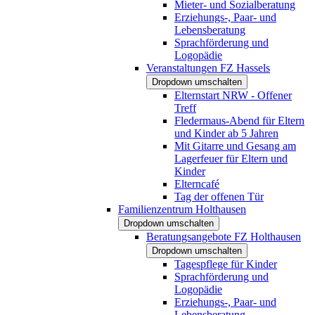
Mieter- und Sozialberatung
Erziehungs-, Paar- und
Lebensberatung
Sprachförderung und
Logopädie
Veranstaltungen FZ Hassels
Dropdown umschalten
Elternstart NRW - Offener
Treff
Fledermaus-Abend für Eltern
und Kinder ab 5 Jahren
Mit Gitarre und Gesang am
Lagerfeuer für Eltern und
Kinder
Elterncafé
Tag der offenen Tür
Familienzentrum Holthausen
Dropdown umschalten
Beratungsangebote FZ Holthausen
Dropdown umschalten
Tagespflege für Kinder
Sprachförderung und
Logopädie
Erziehungs-, Paar- und
Lebensberatung