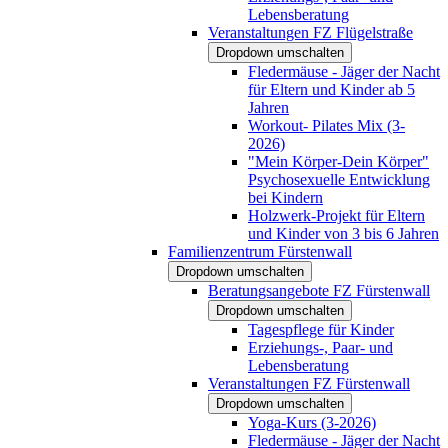
Lebensberatung
Veranstaltungen FZ Flügelstraße
Dropdown umschalten
Fledermäuse - Jäger der Nacht
für Eltern und Kinder ab 5
Jahren
Workout- Pilates Mix (3-
2026)
"Mein Körper-Dein Körper"
Psychosexuelle Entwicklung
bei Kindern
Holzwerk-Projekt für Eltern
und Kinder von 3 bis 6 Jahren
Familienzentrum Fürstenwall
Dropdown umschalten
Beratungsangebote FZ Fürstenwall
Dropdown umschalten
Tagespflege für Kinder
Erziehungs-, Paar- und
Lebensberatung
Veranstaltungen FZ Fürstenwall
Dropdown umschalten
Yoga-Kurs (3-2026)
Fledermäuse - Jäger der Nacht