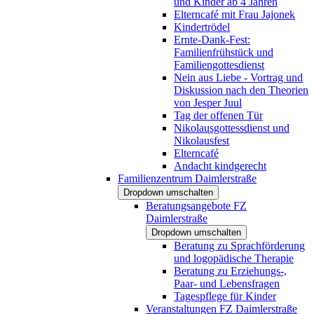
und Kinder ab 4 Jahren
Elterncafé mit Frau Jajonek
Kindertrödel
Ernte-Dank-Fest:
Familienfrühstück und
Familiengottesdienst
Nein aus Liebe - Vortrag und
Diskussion nach den Theorien
von Jesper Juul
Tag der offenen Tür
Nikolausgottessdienst und
Nikolausfest
Elterncafé
Andacht kindgerecht
Familienzentrum Daimlerstraße
Dropdown umschalten
Beratungsangebote FZ
Daimlerstraße
Dropdown umschalten
Beratung zu Sprachförderung
und logopädische Therapie
Beratung zu Erziehungs-,
Paar- und Lebensfragen
Tagespflege für Kinder
Veranstaltungen FZ Daimlerstraße