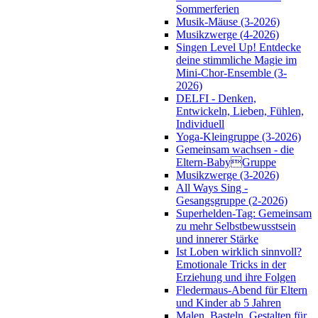
Sommerferien
Musik-Mäuse (3-2026)
Musikzwerge (4-2026)
Singen Level Up! Entdecke
deine stimmliche Magie im
Mini-Chor-Ensemble (3-
2026)
DELFI - Denken,
Entwickeln, Lieben, Fühlen,
Individuell
Yoga-Kleingruppe (3-2026)
Gemeinsam wachsen - die
Eltern-BabyGruppe
Musikzwerge (3-2026)
All Ways Sing -
Gesangsgruppe (2-2026)
Superhelden-Tag: Gemeinsam
zu mehr Selbstbewusstsein
und innerer Stärke
Ist Loben wirklich sinnvoll?
Emotionale Tricks in der
Erziehung und ihre Folgen
Fledermaus-Abend für Eltern
und Kinder ab 5 Jahren
Malen, Basteln, Gestalten für