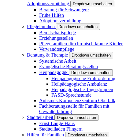
Adoptionsvermittlung
Dropdown umschalten
Beratung für Schwangere
Frühe Hilfen
Adoptionsvermittlung
Pflegefamilien
Dropdown umschalten
Bereitschaftspflege
Erziehungsstellen
Pflegefamilien für chronisch kranke Kinder
Verwandtenpflege
Beratung & Therapie
Dropdown umschalten
Systemische Arbeit
Evangelische Beratungsstellen
Heilpädagogik
Dropdown umschalten
Heilpädagogische Frühförderung
Heilpädagogische Ambulanz
Heipädagogische Tagesgruppen
FASD-Sprechstunde
Autismus-Kompetenzzentrum Oberbilk
Fachberatungsstelle für Familien mit
Gewalterfahrung
Stadtteilarbeit
Dropdown umschalten
Ernst-Lange-Haus
Stadtteilladen Flingern
Hilfen für Familien
Dropdown umschalten