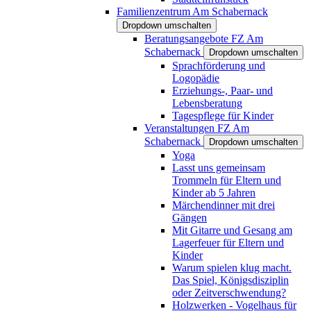
Familienzentrum Am Schabernack
Dropdown umschalten
Beratungsangebote FZ Am
Schabernack
Dropdown umschalten
Sprachförderung und
Logopädie
Erziehungs-, Paar- und
Lebensberatung
Tagespflege für Kinder
Veranstaltungen FZ Am
Schabernack
Dropdown umschalten
Yoga
Lasst uns gemeinsam
Trommeln für Eltern und
Kinder ab 5 Jahren
Märchendinner mit drei
Gängen
Mit Gitarre und Gesang am
Lagerfeuer für Eltern und
Kinder
Warum spielen klug macht.
Das Spiel, Königsdisziplin
oder Zeitverschwendung?
Holzwerken - Vogelhaus für