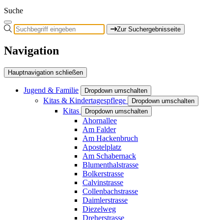
Suche
Zur Suchergebnisseite
Navigation
Hauptnavigation schließen
Jugend & Familie
Dropdown umschalten
Kitas & Kindertagespflege
Dropdown umschalten
Kitas
Dropdown umschalten
Ahornallee
Am Falder
Am Hackenbruch
Apostelplatz
Am Schabernack
Blumenthalstrasse
Bolkerstrasse
Calvinstrasse
Collenbachstrasse
Daimlerstrasse
Diezelweg
Dreherstrasse