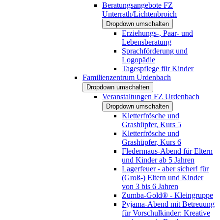
Beratungsangebote FZ
Unterrath/Lichtenbroich
Dropdown umschalten
Erziehungs-, Paar- und
Lebensberatung
Sprachförderung und
Logopädie
Tagespflege für Kinder
Familienzentrum Urdenbach
Dropdown umschalten
Veranstaltungen FZ Urdenbach
Dropdown umschalten
Kletterfrösche und
Grashüpfer, Kurs 5
Kletterfrösche und
Grashüpfer, Kurs 6
Fledermaus-Abend für Eltern
und Kinder ab 5 Jahren
Lagerfeuer - aber sicher! für
(Groß-) Eltern und Kinder
von 3 bis 6 Jahren
Zumba-Gold® - Kleingruppe
Pyjama-Abend mit Betreuung
für Vorschulkinder: Kreative