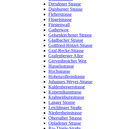
Dresdener Strasse
Duisburger Strasse
Fleherstrasse
Flügelstrasse
Fürstenwall
Gatherweg
Gelsenkirchener Strasse
Gladbacher Strasse
Gottfried-Hötzel-Strasse
Graf-Recke-Strasse
Grafenberger Allee
Grevenbroicher Weg
Hasselsstrasse
Hochstrasse
Hohenzollernstrasse
Johannes-Weyer-Strasse
Kaldenbergerstrasse
Kopernikusstrasse
Krahnenburgstrasse
Langer Strasse
Leichlinger Straße
Niederrheinstrasse
Oberrather Strasse
Opladener Strasse
Ria-Thiele-Straße