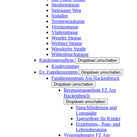
Steubenstrasse
Striegauer Weg
Südallee
Tersteegenstrasse
Vereinsstrasse
Vlattenstrasse
Weseler Strasse
Wettiner Strasse
Wiesdorfer Straße
Wildenbruchstrasse
Kindertagespflege
Dropdown umschalten
Kinderzimmer
Ev. Familienzentren
Dropdown umschalten
Familienzentrum Am Hackenbruch
Dropdown umschalten
Beratungsangebote FZ Am
Hackenbruch
Dropdown umschalten
Sprachförderung und
Logopädie
Tagespflege für Kinder
Erziehungs-, Paar- und
Lebensberatung
Veranstaltungen FZ Am