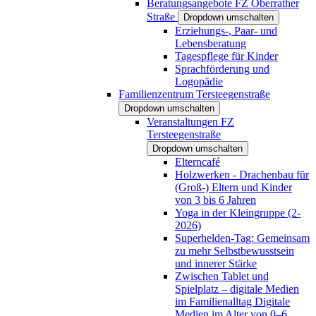
Beratungsangebote FZ Oberrather
Straße
Dropdown umschalten
Erziehungs-, Paar- und
Lebensberatung
Tagespflege für Kinder
Sprachförderung und
Logopädie
Familienzentrum Tersteegenstraße
Dropdown umschalten
Veranstaltungen FZ
Tersteegenstraße
Dropdown umschalten
Elterncafé
Holzwerken - Drachenbau für
(Groß-) Eltern und Kinder
von 3 bis 6 Jahren
Yoga in der Kleingruppe (2-
2026)
Superhelden-Tag: Gemeinsam
zu mehr Selbstbewusstsein
und innerer Stärke
Zwischen Tablet und
Spielplatz – digitale Medien
im Familienalltag Digitale
Medien im Alter von 0–6