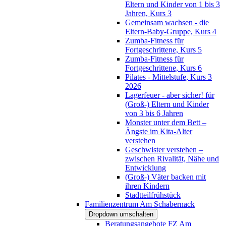
Eltern und Kinder von 1 bis 3
Jahren, Kurs 3
Gemeinsam wachsen - die
Eltern-Baby-Gruppe, Kurs 4
Zumba-Fitness für
Fortgeschrittene, Kurs 5
Zumba-Fitness für
Fortgeschrittene, Kurs 6
Pilates - Mittelstufe, Kurs 3
2026
Lagerfeuer - aber sicher! für
(Groß-) Eltern und Kinder
von 3 bis 6 Jahren
Monster unter dem Bett –
Ängste im Kita-Alter
verstehen
Geschwister verstehen –
zwischen Rivalität, Nähe und
Entwicklung
(Groß-) Väter backen mit
ihren Kindern
Stadtteilfrühstück
Familienzentrum Am Schabernack
Dropdown umschalten
Beratungsangebote FZ Am