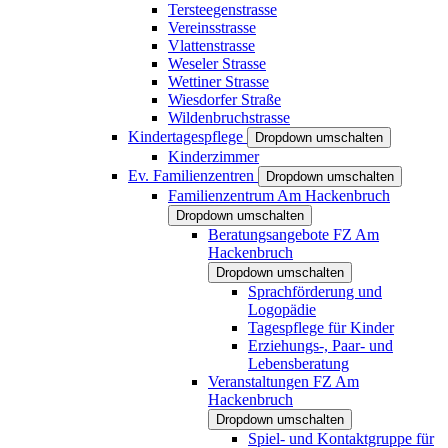
Tersteegenstrasse
Vereinsstrasse
Vlattenstrasse
Weseler Strasse
Wettiner Strasse
Wiesdorfer Straße
Wildenbruchstrasse
Kindertagespflege
Dropdown umschalten
Kinderzimmer
Ev. Familienzentren
Dropdown umschalten
Familienzentrum Am Hackenbruch
Dropdown umschalten
Beratungsangebote FZ Am
Hackenbruch
Dropdown umschalten
Sprachförderung und
Logopädie
Tagespflege für Kinder
Erziehungs-, Paar- und
Lebensberatung
Veranstaltungen FZ Am
Hackenbruch
Dropdown umschalten
Spiel- und Kontaktgruppe für