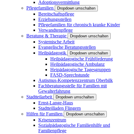
Adoptionsvermittlung
Pflegefamilien
Dropdown umschalten
Bereitschaftspflege
Erziehungsstellen
Pflegefamilien für chronisch kranke Kinder
Verwandtenpflege
Beratung & Therapie
Dropdown umschalten
Systemische Arbeit
Evangelische Beratungsstellen
Heilpädagogik
Dropdown umschalten
Heilpädagogische Frühförderung
Heilpädagogische Ambulanz
Heipädagogische Tagesgruppen
FASD-Sprechstunde
Autismus-Kompetenzzentrum Oberbilk
Fachberatungsstelle für Familien mit
Gewalterfahrung
Stadtteilarbeit
Dropdown umschalten
Ernst-Lange-Haus
Stadtteilladen Flingern
Hilfen für Familien
Dropdown umschalten
Krisenzentrum
Sozialpädagogische Familienhilfe und
Familienpflege