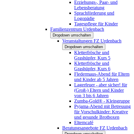
Erziehungs-, Paar- und
Lebensberatung
Sprachförderung und
Logopädie
Tagespflege für Kinder
Familienzentrum Urdenbach
Dropdown umschalten
Veranstaltungen FZ Urdenbach
Dropdown umschalten
Kletterfrösche und
Grashüpfer, Kurs 5
Kletterfrösche und
Grashüpfer, Kurs 6
Fledermaus-Abend für Eltern
und Kinder ab 5 Jahren
Lagerfeuer - aber sicher! für
(Groß-) Eltern und Kinder
von 3 bis 6 Jahren
Zumba-Gold® - Kleingruppe
Pyjama-Abend mit Betreuung
für Vorschulkinder: Kreative
und gesunde Brotboxen
Elterncafé
Beratungsangebote FZ Urdenbach
Dropdown umschalten