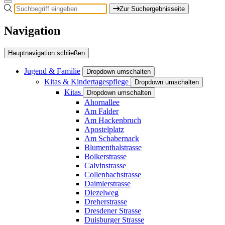
Zur Suchergebnisseite
Navigation
Hauptnavigation schließen
Jugend & Familie
Dropdown umschalten
Kitas & Kindertagespflege
Dropdown umschalten
Kitas
Dropdown umschalten
Ahornallee
Am Falder
Am Hackenbruch
Apostelplatz
Am Schabernack
Blumenthalstrasse
Bolkerstrasse
Calvinstrasse
Collenbachstrasse
Daimlerstrasse
Diezelweg
Dreherstrasse
Dresdener Strasse
Duisburger Strasse