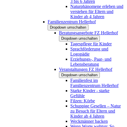
3 bis 6 Jahren
Naturphänomene erleben und
verstehen für Eltern und
Kinder ab 4 Jahren
Familienzentrum Hellerhof
Dropdown umschalten
Beratungsangebote FZ Hellerhof
Dropdown umschalten
Tagespflege für Kinder
Sprachförderung und
Logopädie
Erziehungs-, Paar- und
Lebensberatung
Veranstaltungen FZ Hellerhof
Dropdown umschalten
Familienfest im
Familienzentrum Hellerhof
Starke Kinder - starke
Gefühle
Filzen: Körbe
Schuppige Gesellen – Natur
zu Besuch für Eltern und
Kinder ab 4 Jahren
Weckmänner backen
Wenn Worte wehtun: So