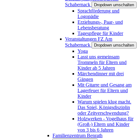
Schabernack
Dropdown umschalten
Sprachförderung und
Logopädie
Erziehungs-, Paar- und
Lebensberatung
Tagespflege für Kinder
Veranstaltungen FZ Am
Schabernack
Dropdown umschalten
Yoga
Lasst uns gemeinsam
Trommeln für Eltern und
Kinder ab 5 Jahren
Märchendinner mit drei
Gängen
Mit Gitarre und Gesang am
Lagerfeuer für Eltern und
Kinder
Warum spielen klug macht.
Das Spiel, Königsdisziplin
oder Zeitverschwendung?
Holzwerken - Vogelhaus für
(Groß-) Eltern und Kinder
von 3 bis 6 Jahren
Familienzentrum Benrath