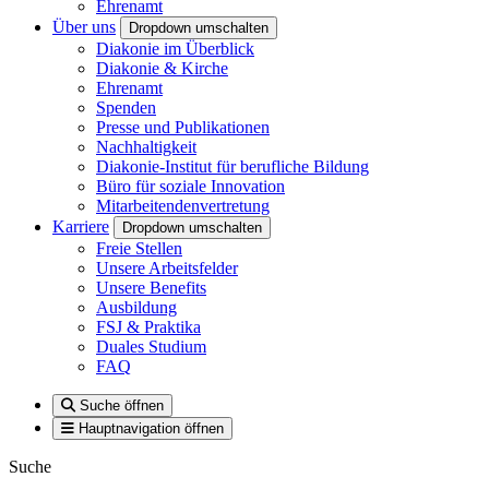
Ehrenamt
Über uns
Dropdown umschalten
Diakonie im Überblick
Diakonie & Kirche
Ehrenamt
Spenden
Presse und Publikationen
Nachhaltigkeit
Diakonie-Institut für berufliche Bildung
Büro für soziale Innovation
Mitarbeitendenvertretung
Karriere
Dropdown umschalten
Freie Stellen
Unsere Arbeitsfelder
Unsere Benefits
Ausbildung
FSJ & Praktika
Duales Studium
FAQ
Suche öffnen
Hauptnavigation öffnen
Suche