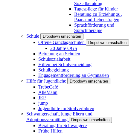
Sozialberatung
Tagespflege für Kinder
Beratung zu Erziehungs-,
Paar- und Lebensfragen
Sprachförderung und
Sprachtherapie
Schule
Dropdown umschalten
Offene Ganztagsschulen
Dropdown umschalten
20 Jahre OGS
Betreuung an Schulen
Schulsozialarbeit
Hilfen bei Schulvermeidung
Schulbegleitung
Engagementförderung an Gymnasien
Hilfe für Jugendliche
Dropdown umschalten
TrebeCafé
AlleMann
JEP
jump
Jugendhilfe im Strafverfahren
Schwangerschaft, junge Eltern und
Adoptionsvermittlung
Dropdown umschalten
Beratung für Schwangere
Frühe Hilfen