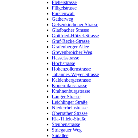
Fleherstrasse
Flügelstrasse
Fürstenwall
Gatherweg
Gelsenkirchener Strasse
Gladbacher Strasse
Gottfried-Hötzel-Strasse
Graf-Recke-Strasse
Grafenberger Allee
Grevenbroicher Weg
Hasselsstrasse
Hochstrasse
Hohenzollernstrasse
Johannes-Weyer-Strasse
Kaldenbergerstrasse
Kopernikusstrasse
Krahnenburgstrasse
Langer Strasse
Leichlinger Straße
Niederrheinstrasse
Oberrather Strasse
Ria-Thiele-Straße
Steubenstrasse
Striegauer Weg
Südallee