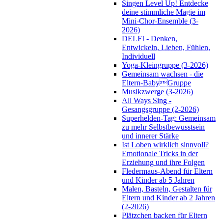
Singen Level Up! Entdecke
deine stimmliche Magie im
Mini-Chor-Ensemble (3-
2026)
DELFI - Denken,
Entwickeln, Lieben, Fühlen,
Individuell
Yoga-Kleingruppe (3-2026)
Gemeinsam wachsen - die
Eltern-BabyGruppe
Musikzwerge (3-2026)
All Ways Sing -
Gesangsgruppe (2-2026)
Superhelden-Tag: Gemeinsam
zu mehr Selbstbewusstsein
und innerer Stärke
Ist Loben wirklich sinnvoll?
Emotionale Tricks in der
Erziehung und ihre Folgen
Fledermaus-Abend für Eltern
und Kinder ab 5 Jahren
Malen, Basteln, Gestalten für
Eltern und Kinder ab 2 Jahren
(2-2026)
Plätzchen backen für Eltern