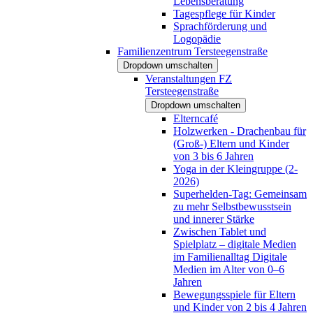
Lebensberatung
Tagespflege für Kinder
Sprachförderung und
Logopädie
Familienzentrum Tersteegenstraße
Dropdown umschalten
Veranstaltungen FZ
Tersteegenstraße
Dropdown umschalten
Elterncafé
Holzwerken - Drachenbau für
(Groß-) Eltern und Kinder
von 3 bis 6 Jahren
Yoga in der Kleingruppe (2-
2026)
Superhelden-Tag: Gemeinsam
zu mehr Selbstbewusstsein
und innerer Stärke
Zwischen Tablet und
Spielplatz – digitale Medien
im Familienalltag Digitale
Medien im Alter von 0–6
Jahren
Bewegungsspiele für Eltern
und Kinder von 2 bis 4 Jahren