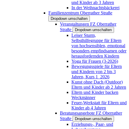
und Kinder ab 3 Jahren
In der Weihnachtsbäckerei
Familienzentrum Oberrather Straße
Dropdown umschalten
Veranstaltungen FZ Oberrather
Straße
Dropdown umschalten
Leiser Sturm,
Selbsthilfegruppe für Eltern
von hochsensiblen, emotional
besonders empfindsamen oder
herausfordernden Kindern
Yoga für Frauen (3-2026)
Bewegungsspiele für Eltern
und Kindern von 2 bis 3
Jahren, Kurs 1_2026
Kunst ohne Dach (Outdoor)
Eltern und Kinder ab 2 Jahren
Eltern und Kinder backen
Weckmänner
Feuer-Werkstatt für Eltern und
Kinder ab 4 Jahren
Beratungsangebote FZ Oberrather
Straße
Dropdown umschalten
Erziehungs-, Paar- und