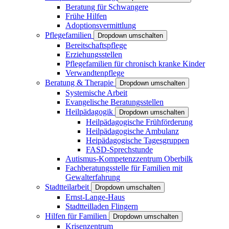
Beratung für Schwangere
Frühe Hilfen
Adoptionsvermittlung
Pflegefamilien
Dropdown umschalten
Bereitschaftspflege
Erziehungsstellen
Pflegefamilien für chronisch kranke Kinder
Verwandtenpflege
Beratung & Therapie
Dropdown umschalten
Systemische Arbeit
Evangelische Beratungsstellen
Heilpädagogik
Dropdown umschalten
Heilpädagogische Frühförderung
Heilpädagogische Ambulanz
Heipädagogische Tagesgruppen
FASD-Sprechstunde
Autismus-Kompetenzzentrum Oberbilk
Fachberatungsstelle für Familien mit
Gewalterfahrung
Stadtteilarbeit
Dropdown umschalten
Ernst-Lange-Haus
Stadtteilladen Flingern
Hilfen für Familien
Dropdown umschalten
Krisenzentrum