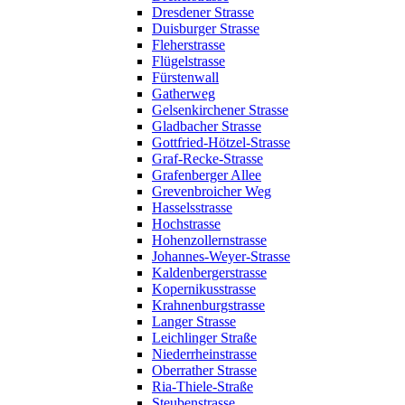
Dresdener Strasse
Duisburger Strasse
Fleherstrasse
Flügelstrasse
Fürstenwall
Gatherweg
Gelsenkirchener Strasse
Gladbacher Strasse
Gottfried-Hötzel-Strasse
Graf-Recke-Strasse
Grafenberger Allee
Grevenbroicher Weg
Hasselsstrasse
Hochstrasse
Hohenzollernstrasse
Johannes-Weyer-Strasse
Kaldenbergerstrasse
Kopernikusstrasse
Krahnenburgstrasse
Langer Strasse
Leichlinger Straße
Niederrheinstrasse
Oberrather Strasse
Ria-Thiele-Straße
Steubenstrasse