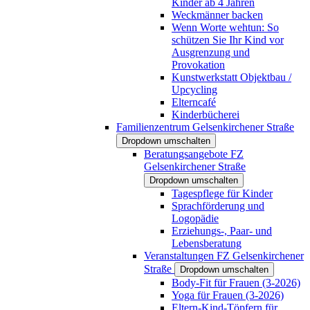
Kinder ab 4 Jahren
Weckmänner backen
Wenn Worte wehtun: So
schützen Sie Ihr Kind vor
Ausgrenzung und
Provokation
Kunstwerkstatt Objektbau /
Upcycling
Elterncafé
Kinderbücherei
Familienzentrum Gelsenkirchener Straße
Dropdown umschalten
Beratungsangebote FZ
Gelsenkirchener Straße
Dropdown umschalten
Tagespflege für Kinder
Sprachförderung und
Logopädie
Erziehungs-, Paar- und
Lebensberatung
Veranstaltungen FZ Gelsenkirchener
Straße
Dropdown umschalten
Body-Fit für Frauen (3-2026)
Yoga für Frauen (3-2026)
Eltern-Kind-Töpfern für