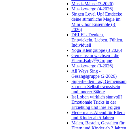
Musik-Mäuse (3-2026)
Musikzwerge (4-2026)
Singen Level Up! Entdecke
deine stimmliche Magie im
Mini-Chor-Ensemble (3-
2026)
DELFI - Denken,
Entwickeln, Lieben, Fühlen,
Individuell
Yoga-Kleingruppe (3-2026)
Gemeinsam wachsen - die
Eltern-BabyGruppe
Musikzwerge (3-2026)
All Ways Sing -
Gesangsgruppe (2-2026)
Superhelden-Tag: Gemeinsam
zu mehr Selbstbewusstsein
und innerer Stärke
Ist Loben wirklich sinnvoll?
Emotionale Tricks in der
Erziehung und ihre Folgen
Fledermaus-Abend für Eltern
und Kinder ab 5 Jahren
Malen, Basteln, Gestalten für
Eltern und Kinder ab 2 Jahren