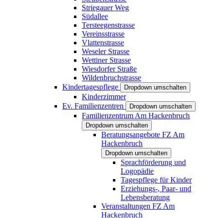
Striegauer Weg
Südallee
Tersteegenstrasse
Vereinsstrasse
Vlattenstrasse
Weseler Strasse
Wettiner Strasse
Wiesdorfer Straße
Wildenbruchstrasse
Kindertagespflege
Dropdown umschalten
Kinderzimmer
Ev. Familienzentren
Dropdown umschalten
Familienzentrum Am Hackenbruch
Dropdown umschalten
Beratungsangebote FZ Am
Hackenbruch
Dropdown umschalten
Sprachförderung und
Logopädie
Tagespflege für Kinder
Erziehungs-, Paar- und
Lebensberatung
Veranstaltungen FZ Am
Hackenbruch