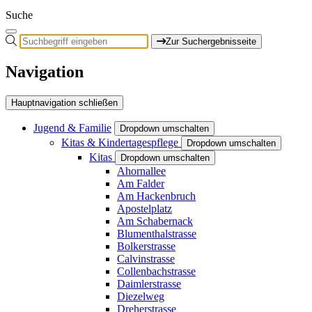
Suche
Zur Suchergebnisseite
Navigation
Hauptnavigation schließen
Jugend & Familie
Dropdown umschalten
Kitas & Kindertagespflege
Dropdown umschalten
Kitas
Dropdown umschalten
Ahornallee
Am Falder
Am Hackenbruch
Apostelplatz
Am Schabernack
Blumenthalstrasse
Bolkerstrasse
Calvinstrasse
Collenbachstrasse
Daimlerstrasse
Diezelweg
Dreherstrasse