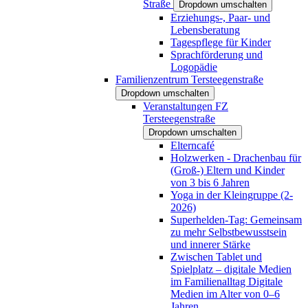
Straße
Dropdown umschalten
Erziehungs-, Paar- und
Lebensberatung
Tagespflege für Kinder
Sprachförderung und
Logopädie
Familienzentrum Tersteegenstraße
Dropdown umschalten
Veranstaltungen FZ
Tersteegenstraße
Dropdown umschalten
Elterncafé
Holzwerken - Drachenbau für
(Groß-) Eltern und Kinder
von 3 bis 6 Jahren
Yoga in der Kleingruppe (2-
2026)
Superhelden-Tag: Gemeinsam
zu mehr Selbstbewusstsein
und innerer Stärke
Zwischen Tablet und
Spielplatz – digitale Medien
im Familienalltag Digitale
Medien im Alter von 0–6
Jahren