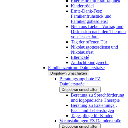
Elterncafé mit Frau Jajonek
Kindertrödel
Ernte-Dank-Fest:
Familienfrühstück und
Familiengottesdienst
Nein aus Liebe - Vortrag und
Diskussion nach den Theorien
von Jesper Juul
Tag der offenen Tür
Nikolausgottessdienst und
Nikolausfest
Elterncafé
Andacht kindgerecht
Familienzentrum Daimlerstraße
Dropdown umschalten
Beratungsangebote FZ
Daimlerstraße
Dropdown umschalten
Beratung zu Sprachförderung
und logopädische Therapie
Beratung zu Erziehungs-,
Paar- und Lebensfragen
Tagespflege für Kinder
Veranstaltungen FZ Daimlerstraße
Dropdown umschalten