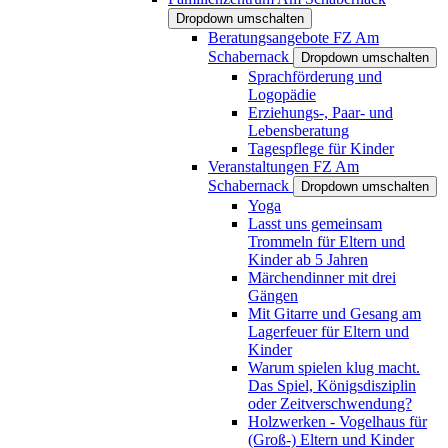
Dropdown umschalten
Beratungsangebote FZ Am
Schabernack
Dropdown umschalten
Sprachförderung und
Logopädie
Erziehungs-, Paar- und
Lebensberatung
Tagespflege für Kinder
Veranstaltungen FZ Am
Schabernack
Dropdown umschalten
Yoga
Lasst uns gemeinsam
Trommeln für Eltern und
Kinder ab 5 Jahren
Märchendinner mit drei
Gängen
Mit Gitarre und Gesang am
Lagerfeuer für Eltern und
Kinder
Warum spielen klug macht.
Das Spiel, Königsdisziplin
oder Zeitverschwendung?
Holzwerken - Vogelhaus für
(Groß-) Eltern und Kinder