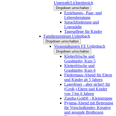
Unterrath/Lichtenbroich
Dropdown umschalten
Erziehungs-, Paar- und
Lebensberatung
Sprachförderung und
Logopädie
Tagespflege für Kinder
Familienzentrum Urdenbach
Dropdown umschalten
Veranstaltungen FZ Urdenbach
Dropdown umschalten
Kletterfrösche und
Grashüpfer, Kurs 5
Kletterfrösche und
Grashüpfer, Kurs 6
Fledermaus-Abend für Eltern
und Kinder ab 5 Jahren
Lagerfeuer - aber sicher! für
(Groß-) Eltern und Kinder
von 3 bis 6 Jahren
Zumba-Gold® - Kleingruppe
Pyjama-Abend mit Betreuung
für Vorschulkinder: Kreative
und gesunde Brotboxen