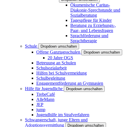
Ökumenische Caritas-
Diakonie-Sprechstunde und
Sozialberatung
Tagespflege für Kinder
Beratung zu Erziehungs-,
Paar- und Lebensfragen
Sprachförderung und
Sprachtherapie
Schule
Dropdown umschalten
Offene Ganztagsschulen
Dropdown umschalten
20 Jahre OGS
Betreuung an Schulen
Schulsozialarbeit
Hilfen bei Schulvermeidung
Schulbegleitung
Engagementförderung an Gymnasien
Hilfe für Jugendliche
Dropdown umschalten
TrebeCafé
AlleMann
JEP
jump
Jugendhilfe im Strafverfahren
Schwangerschaft, junge Eltern und
Adoptionsvermittlung
Dropdown umschalten