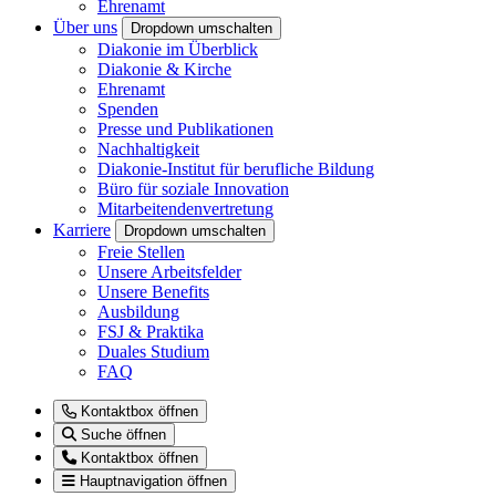
Ehrenamt
Über uns
Dropdown umschalten
Diakonie im Überblick
Diakonie & Kirche
Ehrenamt
Spenden
Presse und Publikationen
Nachhaltigkeit
Diakonie-Institut für berufliche Bildung
Büro für soziale Innovation
Mitarbeitendenvertretung
Karriere
Dropdown umschalten
Freie Stellen
Unsere Arbeitsfelder
Unsere Benefits
Ausbildung
FSJ & Praktika
Duales Studium
FAQ
Kontaktbox öffnen
Suche öffnen
Kontaktbox öffnen
Hauptnavigation öffnen