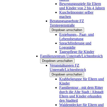
Bewegungsspiele für Eltern
und Kinder von 2 bis 4 Jahren
Kuschelmonster selber
machen
Beratungsangebote FZ
Tersteegenstraße
Dropdown umschalten
Erziehungs-, Paar- und
Lebensberatung
Sprachförderung und
Logopädie
Tagespflege für Kinder
Familienzentrum Unterrath/Lichtenbroich
Dropdown umschalten
Veranstaltungen FZ
Unterrath/Lichtenbroich
Dropdown umschalten
Krabbelgruppe für Eltern und
Kinder
Familientour - mit dem Ritter
durch die Alte Stadt / Altstadt
Eltern und Kinder erkunden
den Stadtteil
Waldentdecker für Eltern und