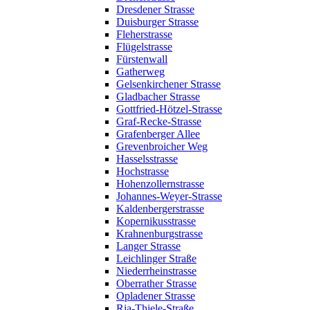
Dresdener Strasse
Duisburger Strasse
Fleherstrasse
Flügelstrasse
Fürstenwall
Gatherweg
Gelsenkirchener Strasse
Gladbacher Strasse
Gottfried-Hötzel-Strasse
Graf-Recke-Strasse
Grafenberger Allee
Grevenbroicher Weg
Hasselsstrasse
Hochstrasse
Hohenzollernstrasse
Johannes-Weyer-Strasse
Kaldenbergerstrasse
Kopernikusstrasse
Krahnenburgstrasse
Langer Strasse
Leichlinger Straße
Niederrheinstrasse
Oberrather Strasse
Opladener Strasse
Ria-Thiele-Straße