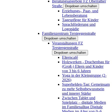
Beratungsangebote FZ Oberrather
Straße
Dropdown umschalten
Erziehungs-, Paar- und
Lebensberatung
Tagespflege für Kinder
Sprachförderung und
Logopädie
Familienzentrum Tersteegenstraße
Dropdown umschalten
Veranstaltungen FZ
Tersteegenstraße
Dropdown umschalten
Elterncafé
Holzwerken - Drachenbau für
(Groß-) Eltern und Kinder
von 3 bis 6 Jahren
Yoga in der Kleingruppe (2-
2026)
Superhelden-Tag: Gemeinsam
zu mehr Selbstbewusstsein
und innerer Stärke
Zwischen Tablet und
Spielplatz – digitale Medien
im Familienalltag Digitale
Medien im Alter von 0–6