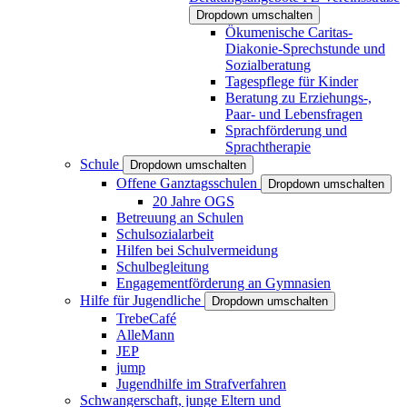
Dropdown umschalten
Ökumenische Caritas-
Diakonie-Sprechstunde und
Sozialberatung
Tagespflege für Kinder
Beratung zu Erziehungs-,
Paar- und Lebensfragen
Sprachförderung und
Sprachtherapie
Schule
Dropdown umschalten
Offene Ganztagsschulen
Dropdown umschalten
20 Jahre OGS
Betreuung an Schulen
Schulsozialarbeit
Hilfen bei Schulvermeidung
Schulbegleitung
Engagementförderung an Gymnasien
Hilfe für Jugendliche
Dropdown umschalten
TrebeCafé
AlleMann
JEP
jump
Jugendhilfe im Strafverfahren
Schwangerschaft, junge Eltern und