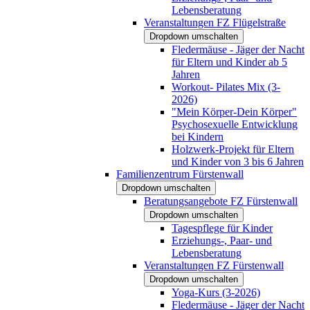
Lebensberatung
Veranstaltungen FZ Flügelstraße
Dropdown umschalten
Fledermäuse - Jäger der Nacht
für Eltern und Kinder ab 5
Jahren
Workout- Pilates Mix (3-
2026)
"Mein Körper-Dein Körper"
Psychosexuelle Entwicklung
bei Kindern
Holzwerk-Projekt für Eltern
und Kinder von 3 bis 6 Jahren
Familienzentrum Fürstenwall
Dropdown umschalten
Beratungsangebote FZ Fürstenwall
Dropdown umschalten
Tagespflege für Kinder
Erziehungs-, Paar- und
Lebensberatung
Veranstaltungen FZ Fürstenwall
Dropdown umschalten
Yoga-Kurs (3-2026)
Fledermäuse - Jäger der Nacht