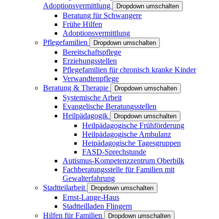
Adoptionsvermittlung
Dropdown umschalten
Beratung für Schwangere
Frühe Hilfen
Adoptionsvermittlung
Pflegefamilien
Dropdown umschalten
Bereitschaftspflege
Erziehungsstellen
Pflegefamilien für chronisch kranke Kinder
Verwandtenpflege
Beratung & Therapie
Dropdown umschalten
Systemische Arbeit
Evangelische Beratungsstellen
Heilpädagogik
Dropdown umschalten
Heilpädagogische Frühförderung
Heilpädagogische Ambulanz
Heipädagogische Tagesgruppen
FASD-Sprechstunde
Autismus-Kompetenzzentrum Oberbilk
Fachberatungsstelle für Familien mit
Gewalterfahrung
Stadtteilarbeit
Dropdown umschalten
Ernst-Lange-Haus
Stadtteilladen Flingern
Hilfen für Familien
Dropdown umschalten