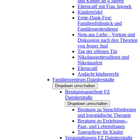
und Kinder ab 4 Jahren
Elterncafé mit Frau Jajonek
Kindertrödel
Ernte-Dank-Fest:
Familienfrühstück und
Familiengottesdienst
Nein aus Liebe - Vortrag und
Diskussion nach den Theorien
von Jesper Juul
Tag der offenen Tür
Nikolausgottessdienst und
Nikolausfest
Elterncafé
Andacht kindgerecht
Familienzentrum Daimlerstraße
Dropdown umschalten
Beratungsangebote FZ
Daimlerstraße
Dropdown umschalten
Beratung zu Sprachförderung
und logopädische Therapie
Beratung zu Erziehungs-,
Paar- und Lebensfragen
Tagespflege für Kinder
Veranstaltungen FZ Daimlerstraße