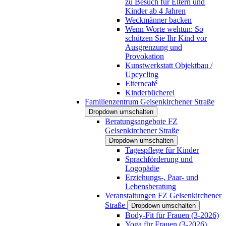
zu Besuch für Eltern und
Kinder ab 4 Jahren
Weckmänner backen
Wenn Worte wehtun: So
schützen Sie Ihr Kind vor
Ausgrenzung und
Provokation
Kunstwerkstatt Objektbau /
Upcycling
Elterncafé
Kinderbücherei
Familienzentrum Gelsenkirchener Straße
Dropdown umschalten
Beratungsangebote FZ
Gelsenkirchener Straße
Dropdown umschalten
Tagespflege für Kinder
Sprachförderung und
Logopädie
Erziehungs-, Paar- und
Lebensberatung
Veranstaltungen FZ Gelsenkirchener
Straße
Dropdown umschalten
Body-Fit für Frauen (3-2026)
Yoga für Frauen (3-2026)