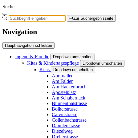
Suche
Zur Suchergebnisseite
Navigation
Hauptnavigation schließen
Jugend & Familie
Dropdown umschalten
Kitas & Kindertagespflege
Dropdown umschalten
Kitas
Dropdown umschalten
Ahornallee
Am Falder
Am Hackenbruch
Apostelplatz
Am Schabernack
Blumenthalstrasse
Bolkerstrasse
Calvinstrasse
Collenbachstrasse
Daimlerstrasse
Diezelweg
Dreherstrasse