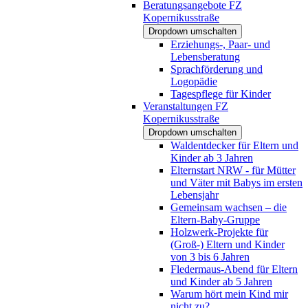
Beratungsangebote FZ
Kopernikusstraße
Dropdown umschalten
Erziehungs-, Paar- und
Lebensberatung
Sprachförderung und
Logopädie
Tagespflege für Kinder
Veranstaltungen FZ
Kopernikusstraße
Dropdown umschalten
Waldentdecker für Eltern und
Kinder ab 3 Jahren
Elternstart NRW - für Mütter
und Väter mit Babys im ersten
Lebensjahr
Gemeinsam wachsen – die
Eltern-Baby-Gruppe
Holzwerk-Projekte für
(Groß-) Eltern und Kinder
von 3 bis 6 Jahren
Fledermaus-Abend für Eltern
und Kinder ab 5 Jahren
Warum hört mein Kind mir
nicht zu?