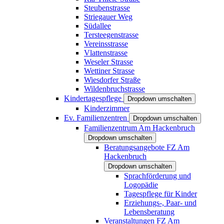
Steubenstrasse
Striegauer Weg
Südallee
Tersteegenstrasse
Vereinsstrasse
Vlattenstrasse
Weseler Strasse
Wettiner Strasse
Wiesdorfer Straße
Wildenbruchstrasse
Kindertagespflege
Dropdown umschalten
Kinderzimmer
Ev. Familienzentren
Dropdown umschalten
Familienzentrum Am Hackenbruch
Dropdown umschalten
Beratungsangebote FZ Am
Hackenbruch
Dropdown umschalten
Sprachförderung und
Logopädie
Tagespflege für Kinder
Erziehungs-, Paar- und
Lebensberatung
Veranstaltungen FZ Am