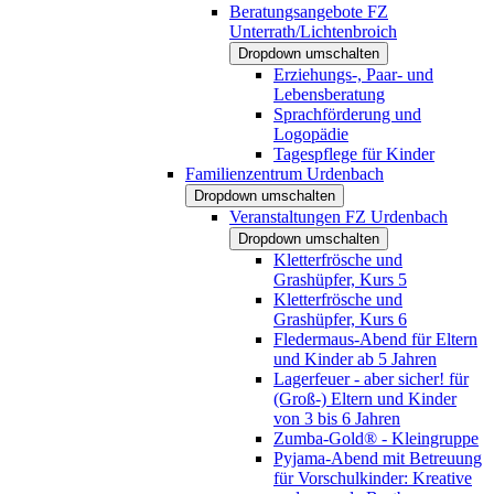
Beratungsangebote FZ
Unterrath/Lichtenbroich
Dropdown umschalten
Erziehungs-, Paar- und
Lebensberatung
Sprachförderung und
Logopädie
Tagespflege für Kinder
Familienzentrum Urdenbach
Dropdown umschalten
Veranstaltungen FZ Urdenbach
Dropdown umschalten
Kletterfrösche und
Grashüpfer, Kurs 5
Kletterfrösche und
Grashüpfer, Kurs 6
Fledermaus-Abend für Eltern
und Kinder ab 5 Jahren
Lagerfeuer - aber sicher! für
(Groß-) Eltern und Kinder
von 3 bis 6 Jahren
Zumba-Gold® - Kleingruppe
Pyjama-Abend mit Betreuung
für Vorschulkinder: Kreative