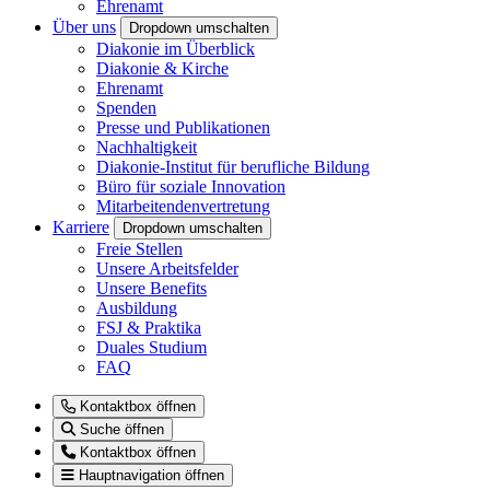
Ehrenamt
Über uns
Dropdown umschalten
Diakonie im Überblick
Diakonie & Kirche
Ehrenamt
Spenden
Presse und Publikationen
Nachhaltigkeit
Diakonie-Institut für berufliche Bildung
Büro für soziale Innovation
Mitarbeitendenvertretung
Karriere
Dropdown umschalten
Freie Stellen
Unsere Arbeitsfelder
Unsere Benefits
Ausbildung
FSJ & Praktika
Duales Studium
FAQ
Kontaktbox öffnen
Suche öffnen
Kontaktbox öffnen
Hauptnavigation öffnen