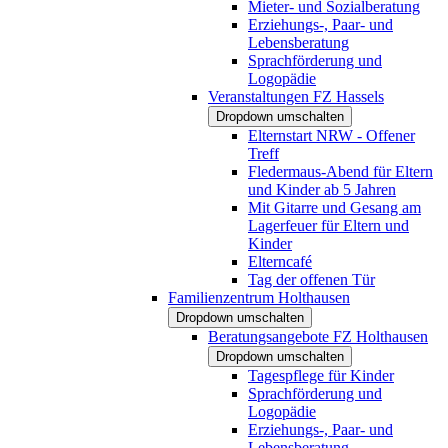
Mieter- und Sozialberatung
Erziehungs-, Paar- und
Lebensberatung
Sprachförderung und
Logopädie
Veranstaltungen FZ Hassels
Dropdown umschalten
Elternstart NRW - Offener
Treff
Fledermaus-Abend für Eltern
und Kinder ab 5 Jahren
Mit Gitarre und Gesang am
Lagerfeuer für Eltern und
Kinder
Elterncafé
Tag der offenen Tür
Familienzentrum Holthausen
Dropdown umschalten
Beratungsangebote FZ Holthausen
Dropdown umschalten
Tagespflege für Kinder
Sprachförderung und
Logopädie
Erziehungs-, Paar- und
Lebensberatung