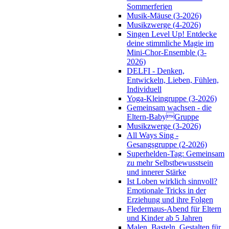
Sommerferien
Musik-Mäuse (3-2026)
Musikzwerge (4-2026)
Singen Level Up! Entdecke
deine stimmliche Magie im
Mini-Chor-Ensemble (3-
2026)
DELFI - Denken,
Entwickeln, Lieben, Fühlen,
Individuell
Yoga-Kleingruppe (3-2026)
Gemeinsam wachsen - die
Eltern-BabyGruppe
Musikzwerge (3-2026)
All Ways Sing -
Gesangsgruppe (2-2026)
Superhelden-Tag: Gemeinsam
zu mehr Selbstbewusstsein
und innerer Stärke
Ist Loben wirklich sinnvoll?
Emotionale Tricks in der
Erziehung und ihre Folgen
Fledermaus-Abend für Eltern
und Kinder ab 5 Jahren
Malen, Basteln, Gestalten für