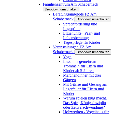
Familienzentrum Am Schabernack
Dropdown umschalten
Beratungsangebote FZ Am
Schabernack
Dropdown umschalten
Sprachförderung und
Logopädie
Erziehungs-, Paar- und
Lebensberatung
Tagespflege für Kinder
Veranstaltungen FZ Am
Schabernack
Dropdown umschalten
Yoga
Lasst uns gemeinsam
Trommeln für Eltern und
Kinder ab 5 Jahren
Märchendinner mit drei
Gängen
Mit Gitarre und Gesang am
Lagerfeuer für Eltern und
Kinder
Warum spielen klug macht.
Das Spiel, Königsdisziplin
oder Zeitverschwendung?
Holzwerken - Vogelhaus für