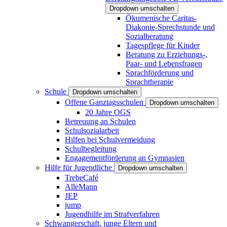
Dropdown umschalten
Ökumenische Caritas-
Diakonie-Sprechstunde und
Sozialberatung
Tagespflege für Kinder
Beratung zu Erziehungs-,
Paar- und Lebensfragen
Sprachförderung und
Sprachtherapie
Schule
Dropdown umschalten
Offene Ganztagsschulen
Dropdown umschalten
20 Jahre OGS
Betreuung an Schulen
Schulsozialarbeit
Hilfen bei Schulvermeidung
Schulbegleitung
Engagementförderung an Gymnasien
Hilfe für Jugendliche
Dropdown umschalten
TrebeCafé
AlleMann
JEP
jump
Jugendhilfe im Strafverfahren
Schwangerschaft, junge Eltern und