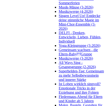
Sommerferien
Musik-Mäuse (3-2026)
Musikzwerge (4-2026)
Singen Level Up! Entdecke
deine stimmliche Magie im
Mini-Chor-Ensemble (3-
2026)
DELFI - Denken,
Entwickeln, Lieben, Fühlen,
Individuell
Yoga-Kleingruppe (3-2026)
Gemeinsam wachsen - die
Eltern-BabyGruppe
Musikzwerge (3-2026)
All Ways Sing -
Gesangsgruppe (2-2026)
Superhelden-Tag: Gemeinsam
zu mehr Selbstbewusstsein
und innerer Stärke
Ist Loben wirklich sinnvoll?
Emotionale Tricks in der
Erziehung und ihre Folgen
Fledermaus-Abend für Eltern
und Kinder ab 5 Jahren
Malen, Basteln, Gestalten für