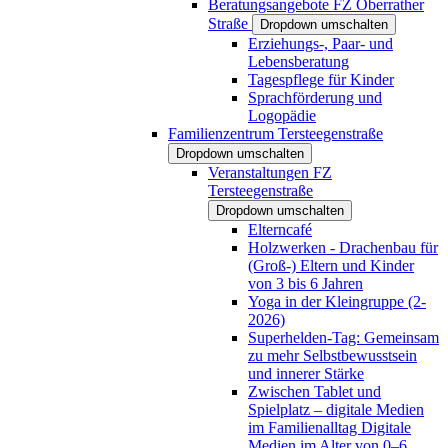
Beratungsangebote FZ Oberrather
Straße
Dropdown umschalten
Erziehungs-, Paar- und
Lebensberatung
Tagespflege für Kinder
Sprachförderung und
Logopädie
Familienzentrum Tersteegenstraße
Dropdown umschalten
Veranstaltungen FZ
Tersteegenstraße
Dropdown umschalten
Elterncafé
Holzwerken - Drachenbau für
(Groß-) Eltern und Kinder
von 3 bis 6 Jahren
Yoga in der Kleingruppe (2-
2026)
Superhelden-Tag: Gemeinsam
zu mehr Selbstbewusstsein
und innerer Stärke
Zwischen Tablet und
Spielplatz – digitale Medien
im Familienalltag Digitale
Medien im Alter von 0–6