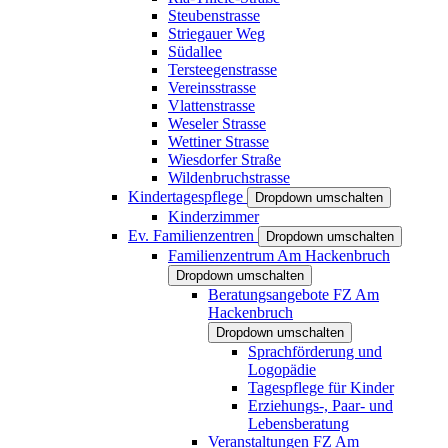
Steubenstrasse
Striegauer Weg
Südallee
Tersteegenstrasse
Vereinsstrasse
Vlattenstrasse
Weseler Strasse
Wettiner Strasse
Wiesdorfer Straße
Wildenbruchstrasse
Kindertagespflege
Dropdown umschalten
Kinderzimmer
Ev. Familienzentren
Dropdown umschalten
Familienzentrum Am Hackenbruch
Dropdown umschalten
Beratungsangebote FZ Am
Hackenbruch
Dropdown umschalten
Sprachförderung und
Logopädie
Tagespflege für Kinder
Erziehungs-, Paar- und
Lebensberatung
Veranstaltungen FZ Am