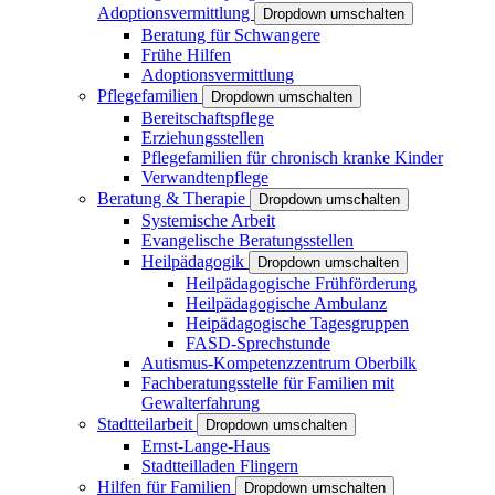
Adoptionsvermittlung
Dropdown umschalten
Beratung für Schwangere
Frühe Hilfen
Adoptionsvermittlung
Pflegefamilien
Dropdown umschalten
Bereitschaftspflege
Erziehungsstellen
Pflegefamilien für chronisch kranke Kinder
Verwandtenpflege
Beratung & Therapie
Dropdown umschalten
Systemische Arbeit
Evangelische Beratungsstellen
Heilpädagogik
Dropdown umschalten
Heilpädagogische Frühförderung
Heilpädagogische Ambulanz
Heipädagogische Tagesgruppen
FASD-Sprechstunde
Autismus-Kompetenzzentrum Oberbilk
Fachberatungsstelle für Familien mit
Gewalterfahrung
Stadtteilarbeit
Dropdown umschalten
Ernst-Lange-Haus
Stadtteilladen Flingern
Hilfen für Familien
Dropdown umschalten