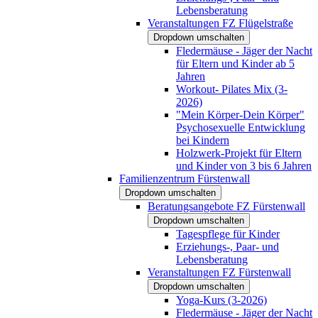
Lebensberatung
Veranstaltungen FZ Flügelstraße
Dropdown umschalten
Fledermäuse - Jäger der Nacht
für Eltern und Kinder ab 5
Jahren
Workout- Pilates Mix (3-
2026)
"Mein Körper-Dein Körper"
Psychosexuelle Entwicklung
bei Kindern
Holzwerk-Projekt für Eltern
und Kinder von 3 bis 6 Jahren
Familienzentrum Fürstenwall
Dropdown umschalten
Beratungsangebote FZ Fürstenwall
Dropdown umschalten
Tagespflege für Kinder
Erziehungs-, Paar- und
Lebensberatung
Veranstaltungen FZ Fürstenwall
Dropdown umschalten
Yoga-Kurs (3-2026)
Fledermäuse - Jäger der Nacht