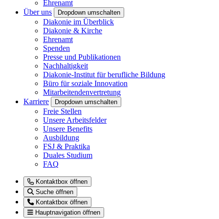
Ehrenamt
Über uns
Dropdown umschalten
Diakonie im Überblick
Diakonie & Kirche
Ehrenamt
Spenden
Presse und Publikationen
Nachhaltigkeit
Diakonie-Institut für berufliche Bildung
Büro für soziale Innovation
Mitarbeitendenvertretung
Karriere
Dropdown umschalten
Freie Stellen
Unsere Arbeitsfelder
Unsere Benefits
Ausbildung
FSJ & Praktika
Duales Studium
FAQ
Kontaktbox öffnen
Suche öffnen
Kontaktbox öffnen
Hauptnavigation öffnen