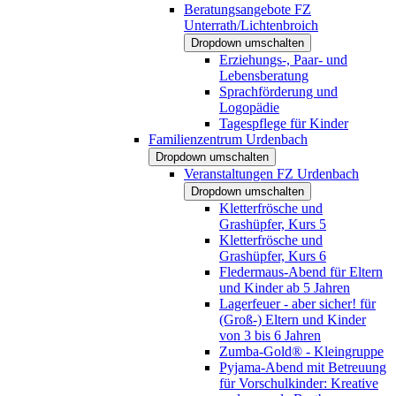
Beratungsangebote FZ
Unterrath/Lichtenbroich
Dropdown umschalten
Erziehungs-, Paar- und
Lebensberatung
Sprachförderung und
Logopädie
Tagespflege für Kinder
Familienzentrum Urdenbach
Dropdown umschalten
Veranstaltungen FZ Urdenbach
Dropdown umschalten
Kletterfrösche und
Grashüpfer, Kurs 5
Kletterfrösche und
Grashüpfer, Kurs 6
Fledermaus-Abend für Eltern
und Kinder ab 5 Jahren
Lagerfeuer - aber sicher! für
(Groß-) Eltern und Kinder
von 3 bis 6 Jahren
Zumba-Gold® - Kleingruppe
Pyjama-Abend mit Betreuung
für Vorschulkinder: Kreative