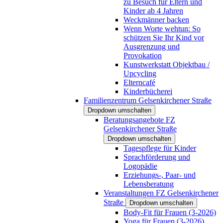
zu Besuch für Eltern und
Kinder ab 4 Jahren
Weckmänner backen
Wenn Worte wehtun: So
schützen Sie Ihr Kind vor
Ausgrenzung und
Provokation
Kunstwerkstatt Objektbau /
Upcycling
Elterncafé
Kinderbücherei
Familienzentrum Gelsenkirchener Straße
Dropdown umschalten
Beratungsangebote FZ
Gelsenkirchener Straße
Dropdown umschalten
Tagespflege für Kinder
Sprachförderung und
Logopädie
Erziehungs-, Paar- und
Lebensberatung
Veranstaltungen FZ Gelsenkirchener
Straße
Dropdown umschalten
Body-Fit für Frauen (3-2026)
Yoga für Frauen (3-2026)