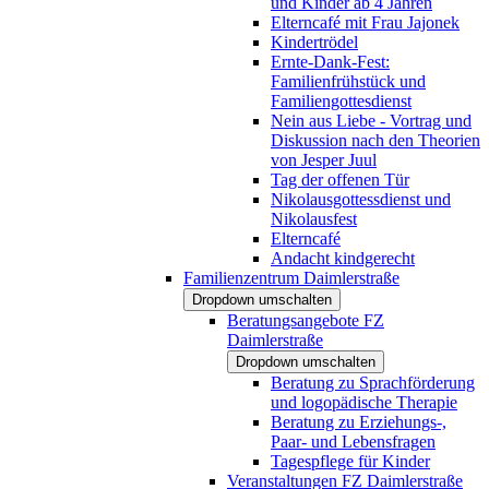
und Kinder ab 4 Jahren
Elterncafé mit Frau Jajonek
Kindertrödel
Ernte-Dank-Fest:
Familienfrühstück und
Familiengottesdienst
Nein aus Liebe - Vortrag und
Diskussion nach den Theorien
von Jesper Juul
Tag der offenen Tür
Nikolausgottessdienst und
Nikolausfest
Elterncafé
Andacht kindgerecht
Familienzentrum Daimlerstraße
Dropdown umschalten
Beratungsangebote FZ
Daimlerstraße
Dropdown umschalten
Beratung zu Sprachförderung
und logopädische Therapie
Beratung zu Erziehungs-,
Paar- und Lebensfragen
Tagespflege für Kinder
Veranstaltungen FZ Daimlerstraße