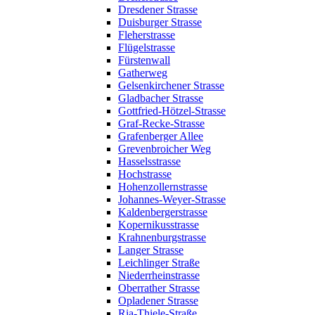
Dresdener Strasse
Duisburger Strasse
Fleherstrasse
Flügelstrasse
Fürstenwall
Gatherweg
Gelsenkirchener Strasse
Gladbacher Strasse
Gottfried-Hötzel-Strasse
Graf-Recke-Strasse
Grafenberger Allee
Grevenbroicher Weg
Hasselsstrasse
Hochstrasse
Hohenzollernstrasse
Johannes-Weyer-Strasse
Kaldenbergerstrasse
Kopernikusstrasse
Krahnenburgstrasse
Langer Strasse
Leichlinger Straße
Niederrheinstrasse
Oberrather Strasse
Opladener Strasse
Ria-Thiele-Straße