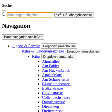
Suche
Zur Suchergebnisseite
Navigation
Hauptnavigation schließen
Jugend & Familie
Dropdown umschalten
Kitas & Kindertagespflege
Dropdown umschalten
Kitas
Dropdown umschalten
Ahornallee
Am Falder
Am Hackenbruch
Apostelplatz
Am Schabernack
Blumenthalstrasse
Bolkerstrasse
Calvinstrasse
Collenbachstrasse
Daimlerstrasse
Diezelweg
Dreherstrasse