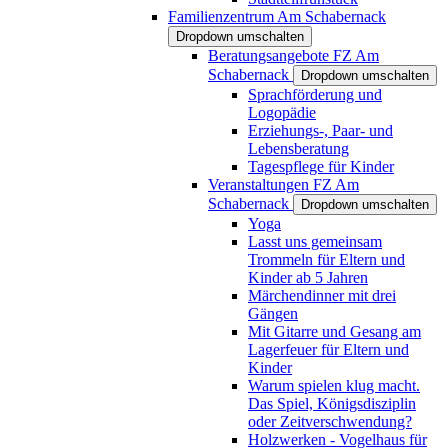
Familienzentrum Am Schabernack
Dropdown umschalten
Beratungsangebote FZ Am
Schabernack
Dropdown umschalten
Sprachförderung und
Logopädie
Erziehungs-, Paar- und
Lebensberatung
Tagespflege für Kinder
Veranstaltungen FZ Am
Schabernack
Dropdown umschalten
Yoga
Lasst uns gemeinsam
Trommeln für Eltern und
Kinder ab 5 Jahren
Märchendinner mit drei
Gängen
Mit Gitarre und Gesang am
Lagerfeuer für Eltern und
Kinder
Warum spielen klug macht.
Das Spiel, Königsdisziplin
oder Zeitverschwendung?
Holzwerken - Vogelhaus für