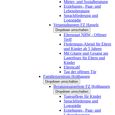
Mieter- und Sozialberatung
Erziehungs-, Paar- und
Lebensberatung
Sprachförderung und
Logopädie
Veranstaltungen FZ Hassels
Dropdown umschalten
Elternstart NRW - Offener
Treff
Fledermaus-Abend für Eltern
und Kinder ab 5 Jahren
Mit Gitarre und Gesang am
Lagerfeuer für Eltern und
Kinder
Elterncafé
Tag der offenen Tür
Familienzentrum Holthausen
Dropdown umschalten
Beratungsangebote FZ Holthausen
Dropdown umschalten
Tagespflege für Kinder
Sprachförderung und
Logopädie
Erziehungs-, Paar- und
Lebensberatung