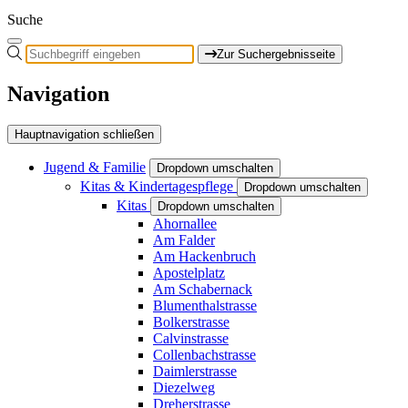
Suche
Zur Suchergebnisseite
Navigation
Hauptnavigation schließen
Jugend & Familie
Dropdown umschalten
Kitas & Kindertagespflege
Dropdown umschalten
Kitas
Dropdown umschalten
Ahornallee
Am Falder
Am Hackenbruch
Apostelplatz
Am Schabernack
Blumenthalstrasse
Bolkerstrasse
Calvinstrasse
Collenbachstrasse
Daimlerstrasse
Diezelweg
Dreherstrasse