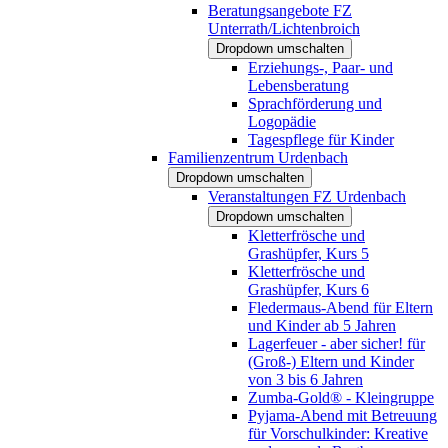
Beratungsangebote FZ
Unterrath/Lichtenbroich
Dropdown umschalten
Erziehungs-, Paar- und
Lebensberatung
Sprachförderung und
Logopädie
Tagespflege für Kinder
Familienzentrum Urdenbach
Dropdown umschalten
Veranstaltungen FZ Urdenbach
Dropdown umschalten
Kletterfrösche und
Grashüpfer, Kurs 5
Kletterfrösche und
Grashüpfer, Kurs 6
Fledermaus-Abend für Eltern
und Kinder ab 5 Jahren
Lagerfeuer - aber sicher! für
(Groß-) Eltern und Kinder
von 3 bis 6 Jahren
Zumba-Gold® - Kleingruppe
Pyjama-Abend mit Betreuung
für Vorschulkinder: Kreative