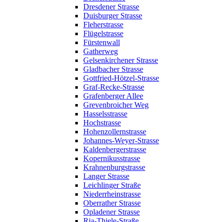
Dresdener Strasse
Duisburger Strasse
Fleherstrasse
Flügelstrasse
Fürstenwall
Gatherweg
Gelsenkirchener Strasse
Gladbacher Strasse
Gottfried-Hötzel-Strasse
Graf-Recke-Strasse
Grafenberger Allee
Grevenbroicher Weg
Hasselsstrasse
Hochstrasse
Hohenzollernstrasse
Johannes-Weyer-Strasse
Kaldenbergerstrasse
Kopernikusstrasse
Krahnenburgstrasse
Langer Strasse
Leichlinger Straße
Niederrheinstrasse
Oberrather Strasse
Opladener Strasse
Ria-Thiele-Straße