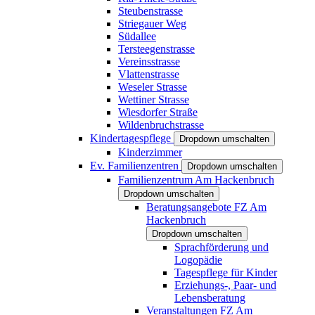
Steubenstrasse
Striegauer Weg
Südallee
Tersteegenstrasse
Vereinsstrasse
Vlattenstrasse
Weseler Strasse
Wettiner Strasse
Wiesdorfer Straße
Wildenbruchstrasse
Kindertagespflege
Dropdown umschalten
Kinderzimmer
Ev. Familienzentren
Dropdown umschalten
Familienzentrum Am Hackenbruch
Dropdown umschalten
Beratungsangebote FZ Am
Hackenbruch
Dropdown umschalten
Sprachförderung und
Logopädie
Tagespflege für Kinder
Erziehungs-, Paar- und
Lebensberatung
Veranstaltungen FZ Am