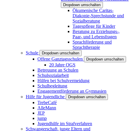
Dropdown umschalten
Ökumenische Caritas-
Diakonie-Sprechstunde und
Sozialberatung
Tagespflege für Kinder
Beratung zu Erziehungs-,
Paar- und Lebensfragen
Sprachförderung und
Sprachtherapie
Schule
Dropdown umschalten
Offene Ganztagsschulen
Dropdown umschalten
20 Jahre OGS
Betreuung an Schulen
Schulsozialarbeit
Hilfen bei Schulvermeidung
Schulbegleitung
Engagementförderung an Gymnasien
Hilfe für Jugendliche
Dropdown umschalten
TrebeCafé
AlleMann
JEP
jump
Jugendhilfe im Strafverfahren
Schwangerschaft, junge Eltern und