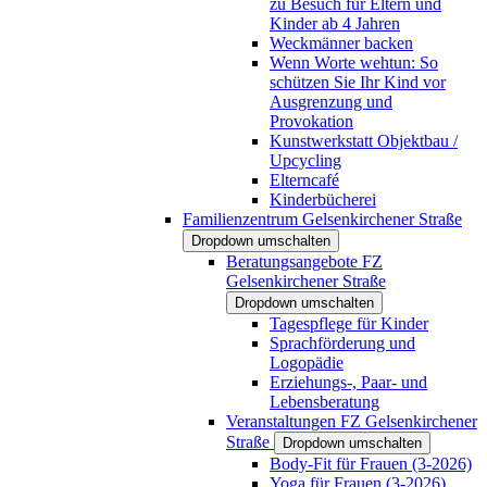
zu Besuch für Eltern und
Kinder ab 4 Jahren
Weckmänner backen
Wenn Worte wehtun: So
schützen Sie Ihr Kind vor
Ausgrenzung und
Provokation
Kunstwerkstatt Objektbau /
Upcycling
Elterncafé
Kinderbücherei
Familienzentrum Gelsenkirchener Straße
Dropdown umschalten
Beratungsangebote FZ
Gelsenkirchener Straße
Dropdown umschalten
Tagespflege für Kinder
Sprachförderung und
Logopädie
Erziehungs-, Paar- und
Lebensberatung
Veranstaltungen FZ Gelsenkirchener
Straße
Dropdown umschalten
Body-Fit für Frauen (3-2026)
Yoga für Frauen (3-2026)