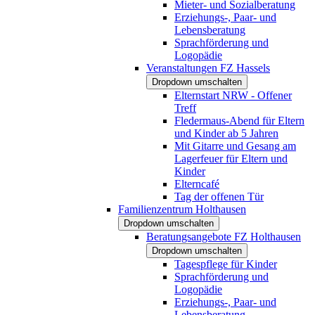
Mieter- und Sozialberatung
Erziehungs-, Paar- und
Lebensberatung
Sprachförderung und
Logopädie
Veranstaltungen FZ Hassels
Dropdown umschalten
Elternstart NRW - Offener
Treff
Fledermaus-Abend für Eltern
und Kinder ab 5 Jahren
Mit Gitarre und Gesang am
Lagerfeuer für Eltern und
Kinder
Elterncafé
Tag der offenen Tür
Familienzentrum Holthausen
Dropdown umschalten
Beratungsangebote FZ Holthausen
Dropdown umschalten
Tagespflege für Kinder
Sprachförderung und
Logopädie
Erziehungs-, Paar- und
Lebensberatung