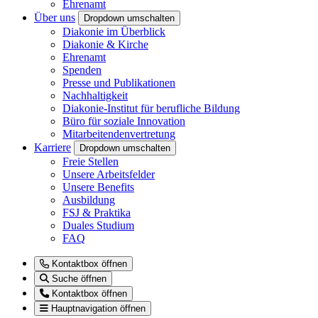
Ehrenamt
Über uns
Dropdown umschalten
Diakonie im Überblick
Diakonie & Kirche
Ehrenamt
Spenden
Presse und Publikationen
Nachhaltigkeit
Diakonie-Institut für berufliche Bildung
Büro für soziale Innovation
Mitarbeitendenvertretung
Karriere
Dropdown umschalten
Freie Stellen
Unsere Arbeitsfelder
Unsere Benefits
Ausbildung
FSJ & Praktika
Duales Studium
FAQ
Kontaktbox öffnen
Suche öffnen
Kontaktbox öffnen
Hauptnavigation öffnen