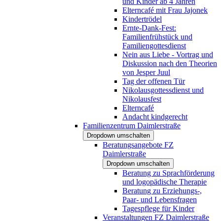
und Kinder ab 4 Jahren
Elterncafé mit Frau Jajonek
Kindertrödel
Ernte-Dank-Fest:
Familienfrühstück und
Familiengottesdienst
Nein aus Liebe - Vortrag und
Diskussion nach den Theorien
von Jesper Juul
Tag der offenen Tür
Nikolausgottessdienst und
Nikolausfest
Elterncafé
Andacht kindgerecht
Familienzentrum Daimlerstraße
Dropdown umschalten
Beratungsangebote FZ
Daimlerstraße
Dropdown umschalten
Beratung zu Sprachförderung
und logopädische Therapie
Beratung zu Erziehungs-,
Paar- und Lebensfragen
Tagespflege für Kinder
Veranstaltungen FZ Daimlerstraße