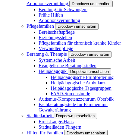
Adoptionsvermittlung
Dropdown umschalten
Beratung für Schwangere
Frühe Hilfen
Adoptionsvermittlung
Pflegefamilien
Dropdown umschalten
Bereitschaftspflege
Erziehungsstellen
Pflegefamilien für chronisch kranke Kinder
Verwandtenpflege
Beratung & Therapie
Dropdown umschalten
Systemische Arbeit
Evangelische Beratungsstellen
Heilpädagogik
Dropdown umschalten
Heilpädagogische Frühförderung
Heilpädagogische Ambulanz
Heipädagogische Tagesgruppen
FASD-Sprechstunde
Autismus-Kompetenzzentrum Oberbilk
Fachberatungsstelle für Familien mit
Gewalterfahrung
Stadtteilarbeit
Dropdown umschalten
Ernst-Lange-Haus
Stadtteilladen Flingern
Hilfen für Familien
Dropdown umschalten