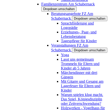
Familienzentrum Am Schabernack
Dropdown umschalten
Beratungsangebote FZ Am
Schabernack
Dropdown umschalten
Sprachförderung und
Logopädie
Erziehungs-, Paar- und
Lebensberatung
Tagespflege für Kinder
Veranstaltungen FZ Am
Schabernack
Dropdown umschalten
Yoga
Lasst uns gemeinsam
Trommeln für Eltern und
Kinder ab 5 Jahren
Märchendinner mit drei
Gängen
Mit Gitarre und Gesang am
Lagerfeuer für Eltern und
Kinder
Warum spielen klug macht.
Das Spiel, Königsdisziplin
oder Zeitverschwendung?
Holzwerken - Vogelhaus für