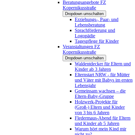
Beratungsangebote FZ
Kopernikusstraße
Dropdown umschalten
Erziehungs-, Paar- und
Lebensberatung
Sprachförderung und
Logopädie
Tagespflege für Kinder
Veranstaltungen FZ
Kopernikusstraße
Dropdown umschalten
Waldentdecker für Eltern und
Kinder ab 3 Jahren
Elternstart NRW - für Mütter
und Väter mit Babys im ersten
Lebensjahr
Gemeinsam wachsen – die
Eltern-Baby-Gruppe
Holzwerk-Projekte für
(Groß-) Eltern und Kinder
von 3 bis 6 Jahren
Fledermaus-Abend für Eltern
und Kinder ab 5 Jahren
Warum hört mein Kind mir
nicht zu?