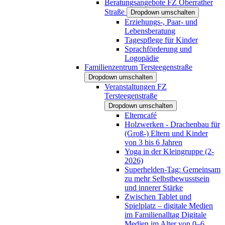
Beratungsangebote FZ Oberrather
Straße
Dropdown umschalten
Erziehungs-, Paar- und
Lebensberatung
Tagespflege für Kinder
Sprachförderung und
Logopädie
Familienzentrum Tersteegenstraße
Dropdown umschalten
Veranstaltungen FZ
Tersteegenstraße
Dropdown umschalten
Elterncafé
Holzwerken - Drachenbau für
(Groß-) Eltern und Kinder
von 3 bis 6 Jahren
Yoga in der Kleingruppe (2-
2026)
Superhelden-Tag: Gemeinsam
zu mehr Selbstbewusstsein
und innerer Stärke
Zwischen Tablet und
Spielplatz – digitale Medien
im Familienalltag Digitale
Medien im Alter von 0–6