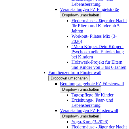
Lebensberatung
Veranstaltungen FZ Flügelstraße
Dropdown umschalten
Fledermäuse - Jäger der Nacht
für Eltern und Kinder ab 5
Jahren
Workout- Pilates Mix (3-
2026)
"Mein Körper-Dein Körper"
Psychosexuelle Entwicklung
bei Kindern
Holzwerk-Projekt für Eltern
und Kinder von 3 bis 6 Jahren
Familienzentrum Fürstenwall
Dropdown umschalten
Beratungsangebote FZ Fürstenwall
Dropdown umschalten
Tagespflege für Kinder
Erziehungs-, Paar- und
Lebensberatung
Veranstaltungen FZ Fürstenwall
Dropdown umschalten
Yoga-Kurs (3-2026)
Fledermäuse - Jäger der Nacht