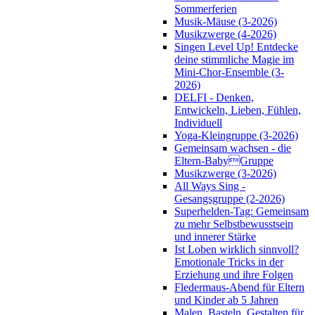
Sommerferien
Musik-Mäuse (3-2026)
Musikzwerge (4-2026)
Singen Level Up! Entdecke
deine stimmliche Magie im
Mini-Chor-Ensemble (3-
2026)
DELFI - Denken,
Entwickeln, Lieben, Fühlen,
Individuell
Yoga-Kleingruppe (3-2026)
Gemeinsam wachsen - die
Eltern-BabyGruppe
Musikzwerge (3-2026)
All Ways Sing -
Gesangsgruppe (2-2026)
Superhelden-Tag: Gemeinsam
zu mehr Selbstbewusstsein
und innerer Stärke
Ist Loben wirklich sinnvoll?
Emotionale Tricks in der
Erziehung und ihre Folgen
Fledermaus-Abend für Eltern
und Kinder ab 5 Jahren
Malen, Basteln, Gestalten für