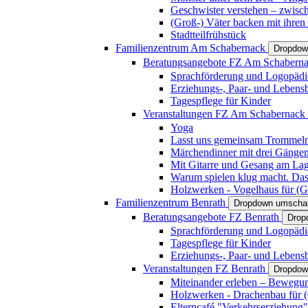
Geschwister verstehen – zwisc
(Groß-) Väter backen mit ihren
Stadtteilfrühstück
Familienzentrum Am Schabernack
Dropdow
Beratungsangebote FZ Am Schabern
Sprachförderung und Logopädi
Erziehungs-, Paar- und Lebens
Tagespflege für Kinder
Veranstaltungen FZ Am Schabernack
Yoga
Lasst uns gemeinsam Trommeln 
Märchendinner mit drei Gänge
Mit Gitarre und Gesang am Lage
Warum spielen klug macht. Das
Holzwerken - Vogelhaus für (Gr
Familienzentrum Benrath
Dropdown umschal
Beratungsangebote FZ Benrath
Drop
Sprachförderung und Logopädi
Tagespflege für Kinder
Erziehungs-, Paar- und Lebens
Veranstaltungen FZ Benrath
Dropdow
Miteinander erleben – Bewegung
Holzwerken - Drachenbau für (G
Elterncafé "Verkehrserziehung"