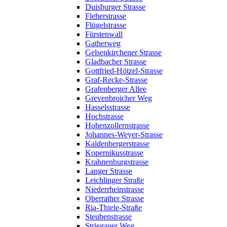
Duisburger Strasse
Fleherstrasse
Flügelstrasse
Fürstenwall
Gatherweg
Gelsenkirchener Strasse
Gladbacher Strasse
Gottfried-Hötzel-Strasse
Graf-Recke-Strasse
Grafenberger Allee
Grevenbroicher Weg
Hasselsstrasse
Hochstrasse
Hohenzollernstrasse
Johannes-Weyer-Strasse
Kaldenbergerstrasse
Kopernikusstrasse
Krahnenburgstrasse
Langer Strasse
Leichlinger Straße
Niederrheinstrasse
Oberrather Strasse
Ria-Thiele-Straße
Steubenstrasse
Striegauer Weg