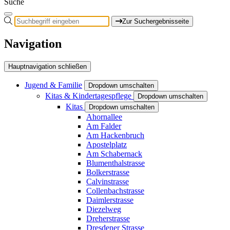
Suche
Zur Suchergebnisseite
Navigation
Hauptnavigation schließen
Jugend & Familie
Dropdown umschalten
Kitas & Kindertagespflege
Dropdown umschalten
Kitas
Dropdown umschalten
Ahornallee
Am Falder
Am Hackenbruch
Apostelplatz
Am Schabernack
Blumenthalstrasse
Bolkerstrasse
Calvinstrasse
Collenbachstrasse
Daimlerstrasse
Diezelweg
Dreherstrasse
Dresdener Strasse