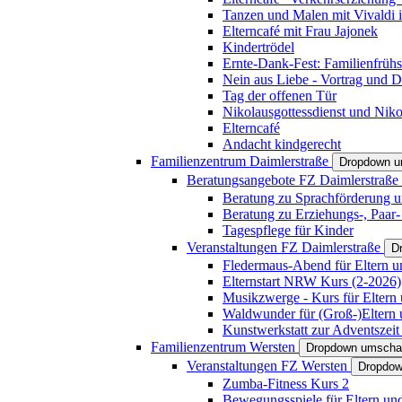
Tanzen und Malen mit Vivaldi in
Elterncafé mit Frau Jajonek
Kindertrödel
Ernte-Dank-Fest: Familienfrühs
Nein aus Liebe - Vortrag und D
Tag der offenen Tür
Nikolausgottessdienst und Niko
Elterncafé
Andacht kindgerecht
Familienzentrum Daimlerstraße
Dropdown u
Beratungsangebote FZ Daimlerstraße
Beratung zu Sprachförderung u
Beratung zu Erziehungs-, Paar
Tagespflege für Kinder
Veranstaltungen FZ Daimlerstraße
D
Fledermaus-Abend für Eltern u
Elternstart NRW Kurs (2-2026)
Musikzwerge - Kurs für Eltern 
Waldwunder für (Groß-)Eltern 
Kunstwerkstatt zur Adventszeit 
Familienzentrum Wersten
Dropdown umscha
Veranstaltungen FZ Wersten
Dropdow
Zumba-Fitness Kurs 2
Bewegungsspiele für Eltern un