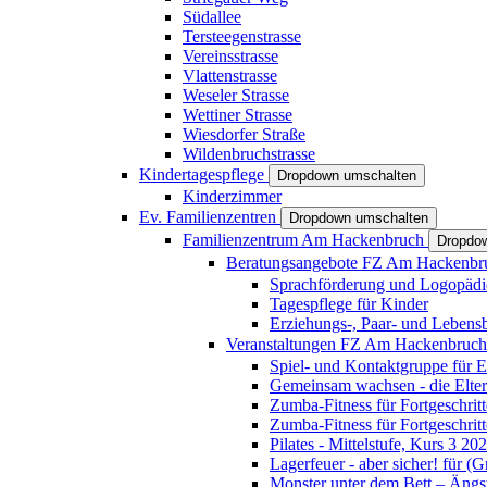
Südallee
Tersteegenstrasse
Vereinsstrasse
Vlattenstrasse
Weseler Strasse
Wettiner Strasse
Wiesdorfer Straße
Wildenbruchstrasse
Kindertagespflege
Dropdown umschalten
Kinderzimmer
Ev. Familienzentren
Dropdown umschalten
Familienzentrum Am Hackenbruch
Dropdo
Beratungsangebote FZ Am Hackenb
Sprachförderung und Logopädi
Tagespflege für Kinder
Erziehungs-, Paar- und Lebens
Veranstaltungen FZ Am Hackenbruc
Spiel- und Kontaktgruppe für E
Gemeinsam wachsen - die Elte
Zumba-Fitness für Fortgeschrit
Zumba-Fitness für Fortgeschrit
Pilates - Mittelstufe, Kurs 3 20
Lagerfeuer - aber sicher! für (
Monster unter dem Bett – Ängst