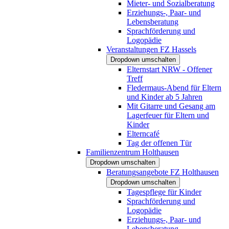
Mieter- und Sozialberatung
Erziehungs-, Paar- und
Lebensberatung
Sprachförderung und
Logopädie
Veranstaltungen FZ Hassels
Dropdown umschalten
Elternstart NRW - Offener
Treff
Fledermaus-Abend für Eltern
und Kinder ab 5 Jahren
Mit Gitarre und Gesang am
Lagerfeuer für Eltern und
Kinder
Elterncafé
Tag der offenen Tür
Familienzentrum Holthausen
Dropdown umschalten
Beratungsangebote FZ Holthausen
Dropdown umschalten
Tagespflege für Kinder
Sprachförderung und
Logopädie
Erziehungs-, Paar- und
Lebensberatung