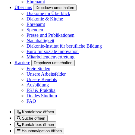
Ehrenamt
Über uns
Dropdown umschalten
Diakonie im Überblick
Diakonie & Kirche
Ehrenamt
Spenden
Presse und Publikationen
Nachhaltigkeit
Diakonie-Institut für berufliche Bildung
Büro für soziale Innovation
Mitarbeitendenvertretung
Karriere
Dropdown umschalten
Freie Stellen
Unsere Arbeitsfelder
Unsere Benefits
Ausbildung
FSJ & Praktika
Duales Studium
FAQ
Kontaktbox öffnen
Suche öffnen
Kontaktbox öffnen
Hauptnavigation öffnen