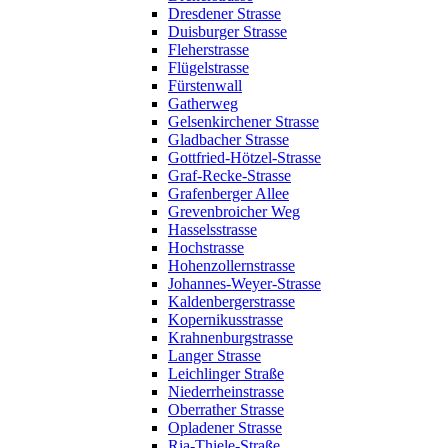
Dresdener Strasse
Duisburger Strasse
Fleherstrasse
Flügelstrasse
Fürstenwall
Gatherweg
Gelsenkirchener Strasse
Gladbacher Strasse
Gottfried-Hötzel-Strasse
Graf-Recke-Strasse
Grafenberger Allee
Grevenbroicher Weg
Hasselsstrasse
Hochstrasse
Hohenzollernstrasse
Johannes-Weyer-Strasse
Kaldenbergerstrasse
Kopernikusstrasse
Krahnenburgstrasse
Langer Strasse
Leichlinger Straße
Niederrheinstrasse
Oberrather Strasse
Opladener Strasse
Ria-Thiele-Straße