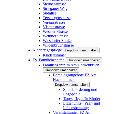
Steubenstrasse
Striegauer Weg
Südallee
Tersteegenstrasse
Vereinsstrasse
Vlattenstrasse
Weseler Strasse
Wettiner Strasse
Wiesdorfer Straße
Wildenbruchstrasse
Kindertagespflege
Dropdown umschalten
Kinderzimmer
Ev. Familienzentren
Dropdown umschalten
Familienzentrum Am Hackenbruch
Dropdown umschalten
Beratungsangebote FZ Am
Hackenbruch
Dropdown umschalten
Sprachförderung und
Logopädie
Tagespflege für Kinder
Erziehungs-, Paar- und
Lebensberatung
Veranstaltungen FZ Am