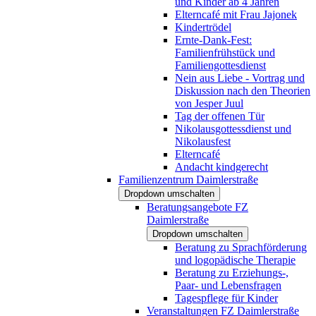
und Kinder ab 4 Jahren
Elterncafé mit Frau Jajonek
Kindertrödel
Ernte-Dank-Fest:
Familienfrühstück und
Familiengottesdienst
Nein aus Liebe - Vortrag und
Diskussion nach den Theorien
von Jesper Juul
Tag der offenen Tür
Nikolausgottessdienst und
Nikolausfest
Elterncafé
Andacht kindgerecht
Familienzentrum Daimlerstraße
Dropdown umschalten
Beratungsangebote FZ
Daimlerstraße
Dropdown umschalten
Beratung zu Sprachförderung
und logopädische Therapie
Beratung zu Erziehungs-,
Paar- und Lebensfragen
Tagespflege für Kinder
Veranstaltungen FZ Daimlerstraße