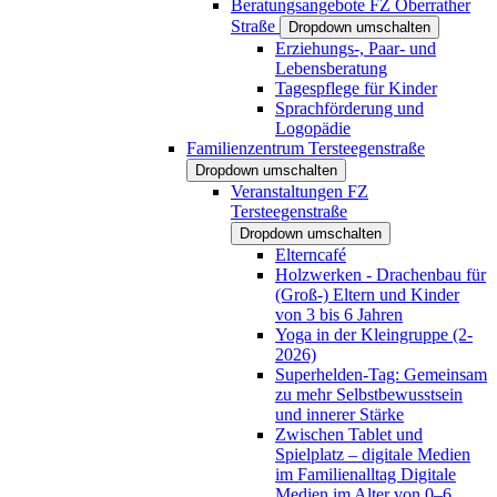
Beratungsangebote FZ Oberrather
Straße
Dropdown umschalten
Erziehungs-, Paar- und
Lebensberatung
Tagespflege für Kinder
Sprachförderung und
Logopädie
Familienzentrum Tersteegenstraße
Dropdown umschalten
Veranstaltungen FZ
Tersteegenstraße
Dropdown umschalten
Elterncafé
Holzwerken - Drachenbau für
(Groß-) Eltern und Kinder
von 3 bis 6 Jahren
Yoga in der Kleingruppe (2-
2026)
Superhelden-Tag: Gemeinsam
zu mehr Selbstbewusstsein
und innerer Stärke
Zwischen Tablet und
Spielplatz – digitale Medien
im Familienalltag Digitale
Medien im Alter von 0–6