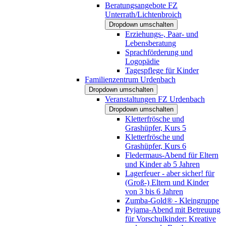
Beratungsangebote FZ
Unterrath/Lichtenbroich
Dropdown umschalten
Erziehungs-, Paar- und
Lebensberatung
Sprachförderung und
Logopädie
Tagespflege für Kinder
Familienzentrum Urdenbach
Dropdown umschalten
Veranstaltungen FZ Urdenbach
Dropdown umschalten
Kletterfrösche und
Grashüpfer, Kurs 5
Kletterfrösche und
Grashüpfer, Kurs 6
Fledermaus-Abend für Eltern
und Kinder ab 5 Jahren
Lagerfeuer - aber sicher! für
(Groß-) Eltern und Kinder
von 3 bis 6 Jahren
Zumba-Gold® - Kleingruppe
Pyjama-Abend mit Betreuung
für Vorschulkinder: Kreative