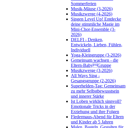
Sommerferien
Musik-Mäuse (3-2026)
Musikzwerge (4-2026)
Singen Level Up! Entdecke
deine stimmliche Magie im
Mini-Chor-Ensemble (3-
2026)
DELFI - Denken,
Entwickeln, Lieben, Fühlen,
Individuell
Yoga-Kleingruppe (3-2026)
Gemeinsam wachsen - die
Eltern-BabyGruppe
Musikzwerge (3-2026)
All Ways Sing -
Gesangsgruppe (2-2026)
Superhelden-Tag: Gemeinsam
zu mehr Selbstbewusstsein
und innerer Stärke
Ist Loben wirklich sinnvoll?
Emotionale Tricks in der
Erziehung und ihre Folgen
Fledermaus-Abend für Eltern
und Kinder ab 5 Jahren
Malen, Basteln, Gestalten für