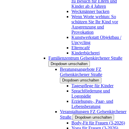
zu Besuch für Eltern und
Kinder ab 4 Jahren
Weckmänner backen
Wenn Worte wehtun: So
schützen Sie Ihr Kind vor
Ausgrenzung und
Provokation
Kunstwerkstatt Objektbau /
Upcycling
Elterncafé
Kinderbücherei
Familienzentrum Gelsenkirchener Straße
Dropdown umschalten
Beratungsangebote FZ
Gelsenkirchener Straße
Dropdown umschalten
Tagespflege für Kinder
Sprachförderung und
Logopädie
Erziehungs-, Paar- und
Lebensberatung
Veranstaltungen FZ Gelsenkirchener
Straße
Dropdown umschalten
Body-Fit für Frauen (3-2026)
Yoga für Frauen (3-2026)