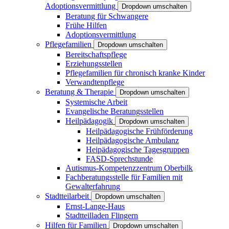
Adoptionsvermittlung
Dropdown umschalten
Beratung für Schwangere
Frühe Hilfen
Adoptionsvermittlung
Pflegefamilien
Dropdown umschalten
Bereitschaftspflege
Erziehungsstellen
Pflegefamilien für chronisch kranke Kinder
Verwandtenpflege
Beratung & Therapie
Dropdown umschalten
Systemische Arbeit
Evangelische Beratungsstellen
Heilpädagogik
Dropdown umschalten
Heilpädagogische Frühförderung
Heilpädagogische Ambulanz
Heipädagogische Tagesgruppen
FASD-Sprechstunde
Autismus-Kompetenzzentrum Oberbilk
Fachberatungsstelle für Familien mit
Gewalterfahrung
Stadtteilarbeit
Dropdown umschalten
Ernst-Lange-Haus
Stadtteilladen Flingern
Hilfen für Familien
Dropdown umschalten