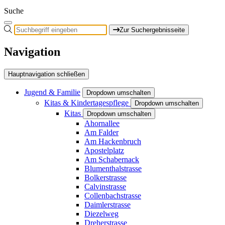
Suche
Zur Suchergebnisseite
Navigation
Hauptnavigation schließen
Jugend & Familie
Dropdown umschalten
Kitas & Kindertagespflege
Dropdown umschalten
Kitas
Dropdown umschalten
Ahornallee
Am Falder
Am Hackenbruch
Apostelplatz
Am Schabernack
Blumenthalstrasse
Bolkerstrasse
Calvinstrasse
Collenbachstrasse
Daimlerstrasse
Diezelweg
Dreherstrasse