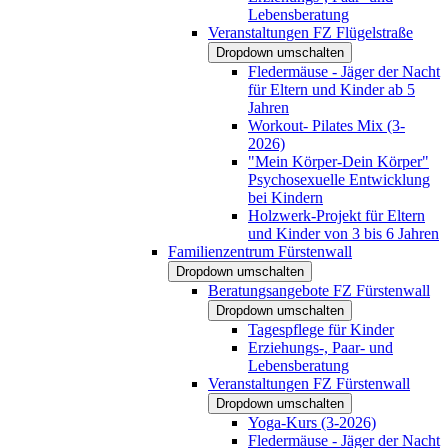
Lebensberatung
Veranstaltungen FZ Flügelstraße
Dropdown umschalten
Fledermäuse - Jäger der Nacht
für Eltern und Kinder ab 5
Jahren
Workout- Pilates Mix (3-
2026)
"Mein Körper-Dein Körper"
Psychosexuelle Entwicklung
bei Kindern
Holzwerk-Projekt für Eltern
und Kinder von 3 bis 6 Jahren
Familienzentrum Fürstenwall
Dropdown umschalten
Beratungsangebote FZ Fürstenwall
Dropdown umschalten
Tagespflege für Kinder
Erziehungs-, Paar- und
Lebensberatung
Veranstaltungen FZ Fürstenwall
Dropdown umschalten
Yoga-Kurs (3-2026)
Fledermäuse - Jäger der Nacht