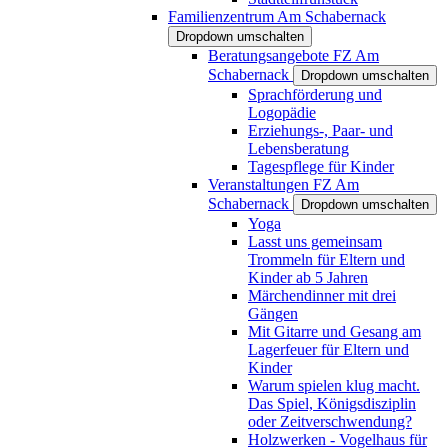
Familienzentrum Am Schabernack
Dropdown umschalten
Beratungsangebote FZ Am
Schabernack
Dropdown umschalten
Sprachförderung und
Logopädie
Erziehungs-, Paar- und
Lebensberatung
Tagespflege für Kinder
Veranstaltungen FZ Am
Schabernack
Dropdown umschalten
Yoga
Lasst uns gemeinsam
Trommeln für Eltern und
Kinder ab 5 Jahren
Märchendinner mit drei
Gängen
Mit Gitarre und Gesang am
Lagerfeuer für Eltern und
Kinder
Warum spielen klug macht.
Das Spiel, Königsdisziplin
oder Zeitverschwendung?
Holzwerken - Vogelhaus für