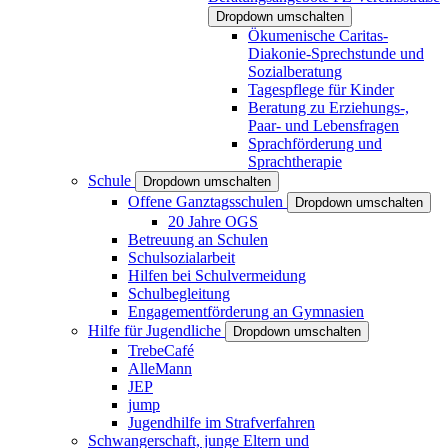
Dropdown umschalten
Ökumenische Caritas-
Diakonie-Sprechstunde und
Sozialberatung
Tagespflege für Kinder
Beratung zu Erziehungs-,
Paar- und Lebensfragen
Sprachförderung und
Sprachtherapie
Schule
Dropdown umschalten
Offene Ganztagsschulen
Dropdown umschalten
20 Jahre OGS
Betreuung an Schulen
Schulsozialarbeit
Hilfen bei Schulvermeidung
Schulbegleitung
Engagementförderung an Gymnasien
Hilfe für Jugendliche
Dropdown umschalten
TrebeCafé
AlleMann
JEP
jump
Jugendhilfe im Strafverfahren
Schwangerschaft, junge Eltern und