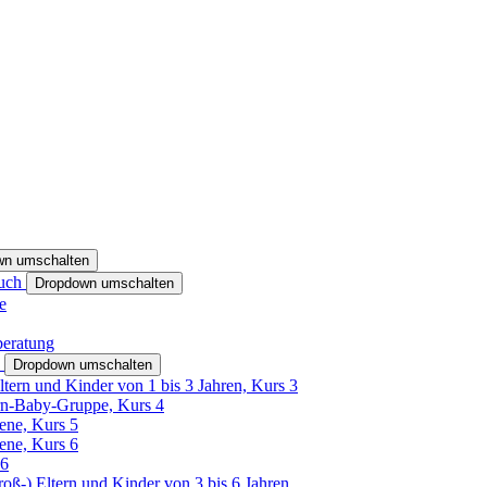
wn umschalten
ruch
Dropdown umschalten
e
beratung
h
Dropdown umschalten
ltern und Kinder von 1 bis 3 Jahren, Kurs 3
rn-Baby-Gruppe, Kurs 4
tene, Kurs 5
tene, Kurs 6
26
Groß-) Eltern und Kinder von 3 bis 6 Jahren