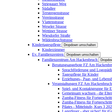
Striegauer Weg
Südallee
Tersteegenstrasse
Vereinsstrasse
Vlattenstrasse
Weseler Strasse
Wettiner Strasse
Wiesdorfer Straße
Wildenbruchstrasse
Kindertagespflege
Dropdown umschalten
Kinderzimmer
Ev. Familienzentren
Dropdown umschalten
Familienzentrum Am Hackenbruch
Dropdo
Beratungsangebote FZ Am Hackenb
Sprachförderung und Logopädi
Tagespflege für Kinder
Erziehungs-, Paar- und Lebens
Veranstaltungen FZ Am Hackenbruc
Spiel- und Kontaktgruppe für E
Gemeinsam wachsen - die Elte
Zumba-Fitness für Fortgeschrit
Zumba-Fitness für Fortgeschrit
Pilates - Mittelstufe, Kurs 3 20
Lagerfeuer - aber sicher! für (