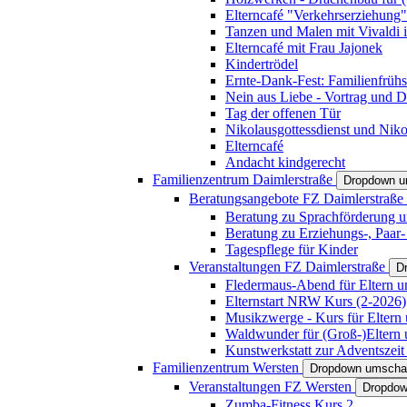
Elterncafé "Verkehrserziehung"
Tanzen und Malen mit Vivaldi in
Elterncafé mit Frau Jajonek
Kindertrödel
Ernte-Dank-Fest: Familienfrühs
Nein aus Liebe - Vortrag und D
Tag der offenen Tür
Nikolausgottessdienst und Niko
Elterncafé
Andacht kindgerecht
Familienzentrum Daimlerstraße
Dropdown u
Beratungsangebote FZ Daimlerstraße
Beratung zu Sprachförderung u
Beratung zu Erziehungs-, Paar
Tagespflege für Kinder
Veranstaltungen FZ Daimlerstraße
D
Fledermaus-Abend für Eltern u
Elternstart NRW Kurs (2-2026)
Musikzwerge - Kurs für Eltern 
Waldwunder für (Groß-)Eltern 
Kunstwerkstatt zur Adventszeit 
Familienzentrum Wersten
Dropdown umscha
Veranstaltungen FZ Wersten
Dropdow
Zumba-Fitness Kurs 2