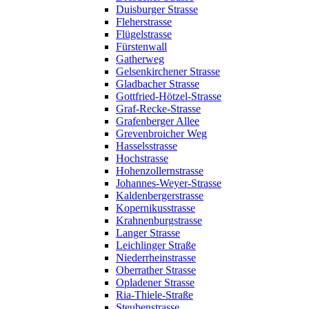
Duisburger Strasse
Fleherstrasse
Flügelstrasse
Fürstenwall
Gatherweg
Gelsenkirchener Strasse
Gladbacher Strasse
Gottfried-Hötzel-Strasse
Graf-Recke-Strasse
Grafenberger Allee
Grevenbroicher Weg
Hasselsstrasse
Hochstrasse
Hohenzollernstrasse
Johannes-Weyer-Strasse
Kaldenbergerstrasse
Kopernikusstrasse
Krahnenburgstrasse
Langer Strasse
Leichlinger Straße
Niederrheinstrasse
Oberrather Strasse
Opladener Strasse
Ria-Thiele-Straße
Steubenstrasse