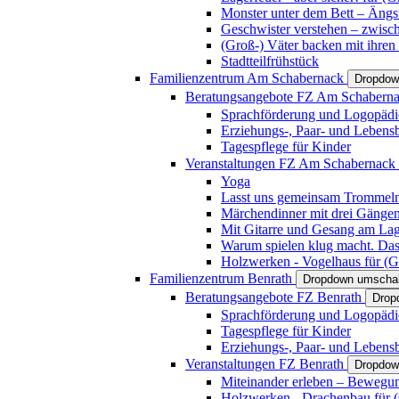
Monster unter dem Bett – Ängst
Geschwister verstehen – zwisc
(Groß-) Väter backen mit ihren
Stadtteilfrühstück
Familienzentrum Am Schabernack
Dropdow
Beratungsangebote FZ Am Schabern
Sprachförderung und Logopädi
Erziehungs-, Paar- und Lebens
Tagespflege für Kinder
Veranstaltungen FZ Am Schabernack
Yoga
Lasst uns gemeinsam Trommeln 
Märchendinner mit drei Gänge
Mit Gitarre und Gesang am Lage
Warum spielen klug macht. Das
Holzwerken - Vogelhaus für (Gr
Familienzentrum Benrath
Dropdown umschal
Beratungsangebote FZ Benrath
Drop
Sprachförderung und Logopädi
Tagespflege für Kinder
Erziehungs-, Paar- und Lebens
Veranstaltungen FZ Benrath
Dropdow
Miteinander erleben – Bewegung
Holzwerken - Drachenbau für (G