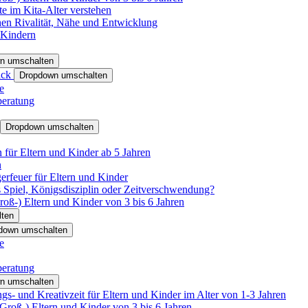
e im Kita-Alter verstehen
hen Rivalität, Nähe und Entwicklung
 Kindern
n umschalten
ack
Dropdown umschalten
e
beratung
Dropdown umschalten
für Eltern und Kinder ab 5 Jahren
n
rfeuer für Eltern und Kinder
 Spiel, Königsdisziplin oder Zeitverschwendung?
oß-) Eltern und Kinder von 3 bis 6 Jahren
ten
down umschalten
e
beratung
n umschalten
s- und Kreativzeit für Eltern und Kinder im Alter von 1-3 Jahren
roß-) Eltern und Kinder von 3 bis 6 Jahren