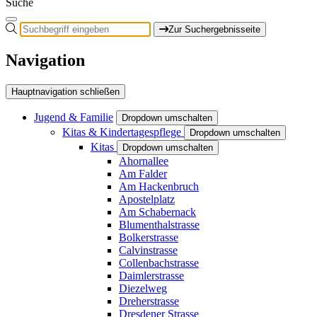
Suche
Zur Suchergebnisseite
Navigation
Hauptnavigation schließen
Jugend & Familie
Dropdown umschalten
Kitas & Kindertagespflege
Dropdown umschalten
Kitas
Dropdown umschalten
Ahornallee
Am Falder
Am Hackenbruch
Apostelplatz
Am Schabernack
Blumenthalstrasse
Bolkerstrasse
Calvinstrasse
Collenbachstrasse
Daimlerstrasse
Diezelweg
Dreherstrasse
Dresdener Strasse