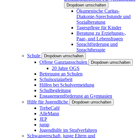
Dropdown umschalten
Ökumenische Caritas-
Diakonie-Sprechstunde und
Sozialberatung
Tagespflege für Kinder
Beratung zu Erziehungs-,
Paar- und Lebensfragen
Sprachförderung und
Sprachtherapie
Schule
Dropdown umschalten
Offene Ganztagsschulen
Dropdown umschalten
20 Jahre OGS
Betreuung an Schulen
Schulsozialarbeit
Hilfen bei Schulvermeidung
Schulbegleitung
Engagementförderung an Gymnasien
Hilfe für Jugendliche
Dropdown umschalten
TrebeCafé
AlleMann
JEP
jump
Jugendhilfe im Strafverfahren
Schwangerschaft, junge Eltern und