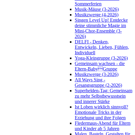
Sommerferien
Musik-Mäuse (3-2026)
Musikzwerge (4-2026)
Singen Level Up! Entdecke
deine stimmliche Magie im
Mini-Chor-Ensemble (3-
2026)
DELFI - Denken,
Entwickeln, Lieben, Fühlen,
Individuell
Yoga-Kleingruppe (3-2026)
Gemeinsam wachsen - die
Eltern-BabyGruppe
Musikzwerge (3-2026)
All Ways Sing -
Gesangsgruppe (2-2026)
Superhelden-Tag: Gemeinsam
zu mehr Selbstbewusstsein
und innerer Stärke
Ist Loben wirklich sinnvoll?
Emotionale Tricks in der
Erziehung und ihre Folgen
Fledermaus-Abend für Eltern
und Kinder ab 5 Jahren
Malen, Basteln, Gestalten für