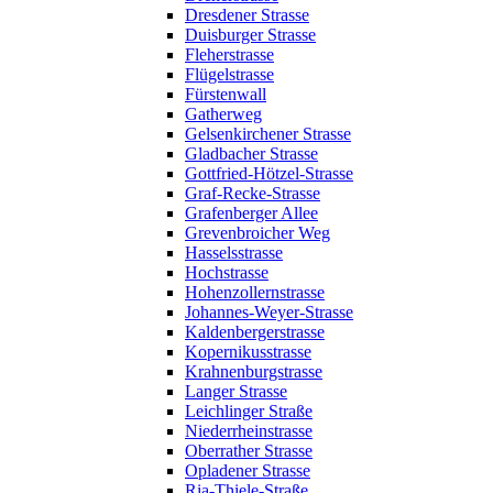
Dresdener Strasse
Duisburger Strasse
Fleherstrasse
Flügelstrasse
Fürstenwall
Gatherweg
Gelsenkirchener Strasse
Gladbacher Strasse
Gottfried-Hötzel-Strasse
Graf-Recke-Strasse
Grafenberger Allee
Grevenbroicher Weg
Hasselsstrasse
Hochstrasse
Hohenzollernstrasse
Johannes-Weyer-Strasse
Kaldenbergerstrasse
Kopernikusstrasse
Krahnenburgstrasse
Langer Strasse
Leichlinger Straße
Niederrheinstrasse
Oberrather Strasse
Opladener Strasse
Ria-Thiele-Straße