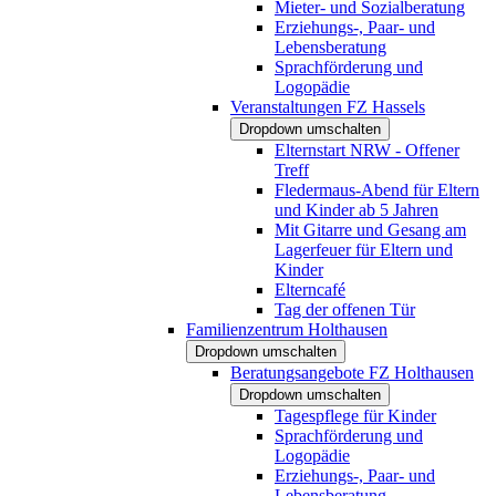
Mieter- und Sozialberatung
Erziehungs-, Paar- und
Lebensberatung
Sprachförderung und
Logopädie
Veranstaltungen FZ Hassels
Dropdown umschalten
Elternstart NRW - Offener
Treff
Fledermaus-Abend für Eltern
und Kinder ab 5 Jahren
Mit Gitarre und Gesang am
Lagerfeuer für Eltern und
Kinder
Elterncafé
Tag der offenen Tür
Familienzentrum Holthausen
Dropdown umschalten
Beratungsangebote FZ Holthausen
Dropdown umschalten
Tagespflege für Kinder
Sprachförderung und
Logopädie
Erziehungs-, Paar- und
Lebensberatung