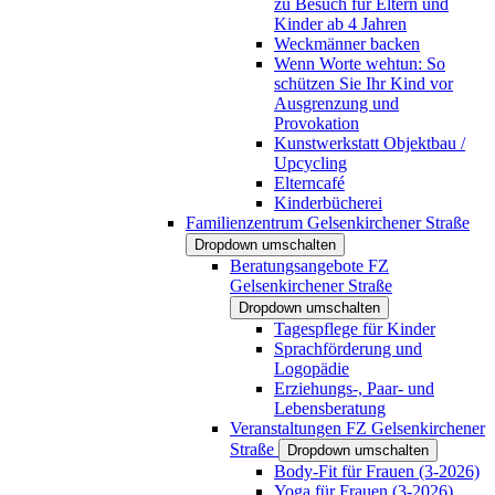
zu Besuch für Eltern und
Kinder ab 4 Jahren
Weckmänner backen
Wenn Worte wehtun: So
schützen Sie Ihr Kind vor
Ausgrenzung und
Provokation
Kunstwerkstatt Objektbau /
Upcycling
Elterncafé
Kinderbücherei
Familienzentrum Gelsenkirchener Straße
Dropdown umschalten
Beratungsangebote FZ
Gelsenkirchener Straße
Dropdown umschalten
Tagespflege für Kinder
Sprachförderung und
Logopädie
Erziehungs-, Paar- und
Lebensberatung
Veranstaltungen FZ Gelsenkirchener
Straße
Dropdown umschalten
Body-Fit für Frauen (3-2026)
Yoga für Frauen (3-2026)