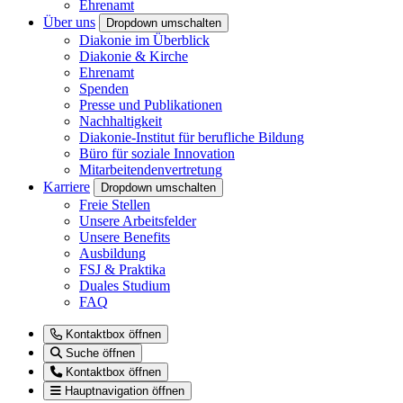
Ehrenamt
Über uns
Dropdown umschalten
Diakonie im Überblick
Diakonie & Kirche
Ehrenamt
Spenden
Presse und Publikationen
Nachhaltigkeit
Diakonie-Institut für berufliche Bildung
Büro für soziale Innovation
Mitarbeitendenvertretung
Karriere
Dropdown umschalten
Freie Stellen
Unsere Arbeitsfelder
Unsere Benefits
Ausbildung
FSJ & Praktika
Duales Studium
FAQ
Kontaktbox öffnen
Suche öffnen
Kontaktbox öffnen
Hauptnavigation öffnen