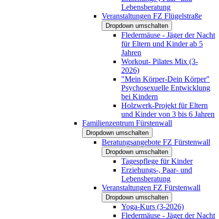
Lebensberatung
Veranstaltungen FZ Flügelstraße
Dropdown umschalten
Fledermäuse - Jäger der Nacht
für Eltern und Kinder ab 5
Jahren
Workout- Pilates Mix (3-
2026)
"Mein Körper-Dein Körper"
Psychosexuelle Entwicklung
bei Kindern
Holzwerk-Projekt für Eltern
und Kinder von 3 bis 6 Jahren
Familienzentrum Fürstenwall
Dropdown umschalten
Beratungsangebote FZ Fürstenwall
Dropdown umschalten
Tagespflege für Kinder
Erziehungs-, Paar- und
Lebensberatung
Veranstaltungen FZ Fürstenwall
Dropdown umschalten
Yoga-Kurs (3-2026)
Fledermäuse - Jäger der Nacht