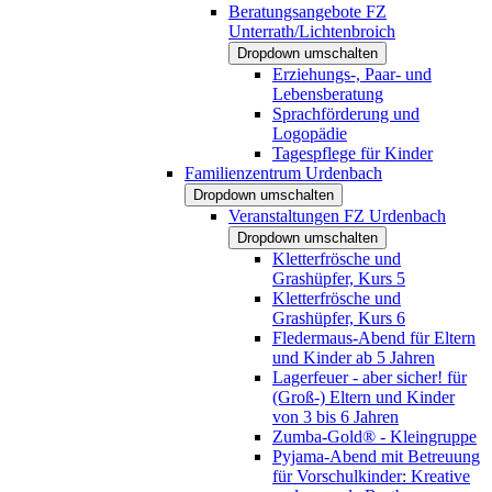
Beratungsangebote FZ
Unterrath/Lichtenbroich
Dropdown umschalten
Erziehungs-, Paar- und
Lebensberatung
Sprachförderung und
Logopädie
Tagespflege für Kinder
Familienzentrum Urdenbach
Dropdown umschalten
Veranstaltungen FZ Urdenbach
Dropdown umschalten
Kletterfrösche und
Grashüpfer, Kurs 5
Kletterfrösche und
Grashüpfer, Kurs 6
Fledermaus-Abend für Eltern
und Kinder ab 5 Jahren
Lagerfeuer - aber sicher! für
(Groß-) Eltern und Kinder
von 3 bis 6 Jahren
Zumba-Gold® - Kleingruppe
Pyjama-Abend mit Betreuung
für Vorschulkinder: Kreative