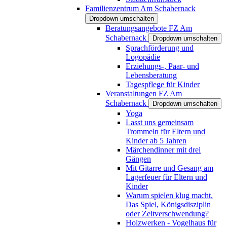
Familienzentrum Am Schabernack
Dropdown umschalten
Beratungsangebote FZ Am
Schabernack
Dropdown umschalten
Sprachförderung und
Logopädie
Erziehungs-, Paar- und
Lebensberatung
Tagespflege für Kinder
Veranstaltungen FZ Am
Schabernack
Dropdown umschalten
Yoga
Lasst uns gemeinsam
Trommeln für Eltern und
Kinder ab 5 Jahren
Märchendinner mit drei
Gängen
Mit Gitarre und Gesang am
Lagerfeuer für Eltern und
Kinder
Warum spielen klug macht.
Das Spiel, Königsdisziplin
oder Zeitverschwendung?
Holzwerken - Vogelhaus für