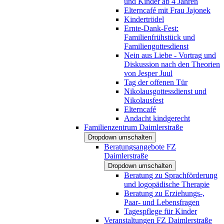
und Kinder ab 4 Jahren
Elterncafé mit Frau Jajonek
Kindertrödel
Ernte-Dank-Fest:
Familienfrühstück und
Familiengottesdienst
Nein aus Liebe - Vortrag und
Diskussion nach den Theorien
von Jesper Juul
Tag der offenen Tür
Nikolausgottessdienst und
Nikolausfest
Elterncafé
Andacht kindgerecht
Familienzentrum Daimlerstraße
Dropdown umschalten
Beratungsangebote FZ
Daimlerstraße
Dropdown umschalten
Beratung zu Sprachförderung
und logopädische Therapie
Beratung zu Erziehungs-,
Paar- und Lebensfragen
Tagespflege für Kinder
Veranstaltungen FZ Daimlerstraße