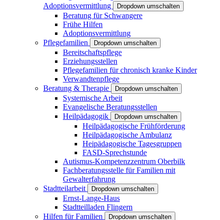
Adoptionsvermittlung
Dropdown umschalten
Beratung für Schwangere
Frühe Hilfen
Adoptionsvermittlung
Pflegefamilien
Dropdown umschalten
Bereitschaftspflege
Erziehungsstellen
Pflegefamilien für chronisch kranke Kinder
Verwandtenpflege
Beratung & Therapie
Dropdown umschalten
Systemische Arbeit
Evangelische Beratungsstellen
Heilpädagogik
Dropdown umschalten
Heilpädagogische Frühförderung
Heilpädagogische Ambulanz
Heipädagogische Tagesgruppen
FASD-Sprechstunde
Autismus-Kompetenzzentrum Oberbilk
Fachberatungsstelle für Familien mit
Gewalterfahrung
Stadtteilarbeit
Dropdown umschalten
Ernst-Lange-Haus
Stadtteilladen Flingern
Hilfen für Familien
Dropdown umschalten