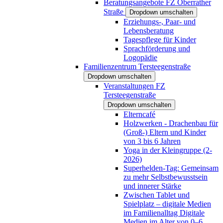
Beratungsangebote FZ Oberrather
Straße
Dropdown umschalten
Erziehungs-, Paar- und
Lebensberatung
Tagespflege für Kinder
Sprachförderung und
Logopädie
Familienzentrum Tersteegenstraße
Dropdown umschalten
Veranstaltungen FZ
Tersteegenstraße
Dropdown umschalten
Elterncafé
Holzwerken - Drachenbau für
(Groß-) Eltern und Kinder
von 3 bis 6 Jahren
Yoga in der Kleingruppe (2-
2026)
Superhelden-Tag: Gemeinsam
zu mehr Selbstbewusstsein
und innerer Stärke
Zwischen Tablet und
Spielplatz – digitale Medien
im Familienalltag Digitale
Medien im Alter von 0–6