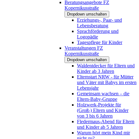
Beratungsangebote FZ
Kopernikusstraße
Dropdown umschalten
Erziehungs-, Paar- und
Lebensberatung
Sprachförderung und
Logopädie
Tagespflege für Kinder
Veranstaltungen FZ
Kopernikusstraße
Dropdown umschalten
Waldentdecker für Eltern und
Kinder ab 3 Jahren
Elternstart NRW - für Mütter
und Väter mit Babys im ersten
Lebensjahr
Gemeinsam wachsen – die
Eltern-Baby-Gruppe
Holzwerk-Projekte für
(Groß-) Eltern und Kinder
von 3 bis 6 Jahren
Fledermaus-Abend für Eltern
und Kinder ab 5 Jahren
Warum hört mein Kind mir
nicht zu?