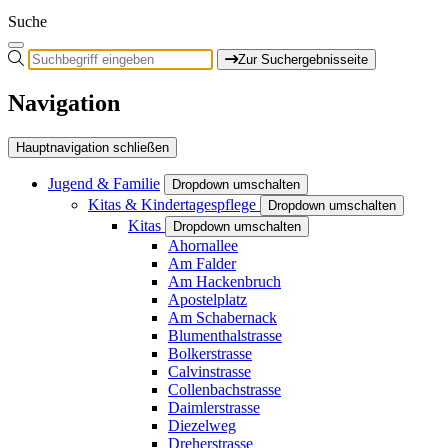
Suche
Zur Suchergebnisseite
Navigation
Hauptnavigation schließen
Jugend & Familie
Dropdown umschalten
Kitas & Kindertagespflege
Dropdown umschalten
Kitas
Dropdown umschalten
Ahornallee
Am Falder
Am Hackenbruch
Apostelplatz
Am Schabernack
Blumenthalstrasse
Bolkerstrasse
Calvinstrasse
Collenbachstrasse
Daimlerstrasse
Diezelweg
Dreherstrasse